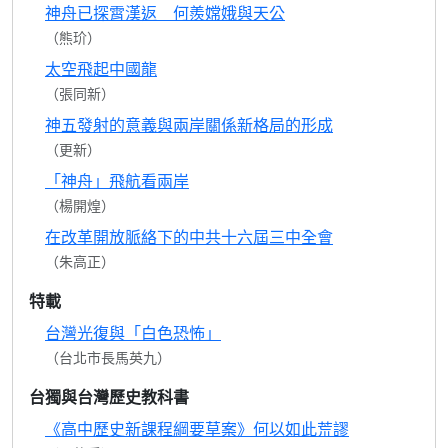
神舟已探霄漢返 何羨嫦娥與天公
（熊玠）
太空飛起中國龍
（張同新）
神五發射的意義與兩岸關係新格局的形成
（更新）
「神舟」飛航看兩岸
（楊開煌）
在改革開放脈絡下的中共十六屆三中全會
（朱高正）
特載
台灣光復與「白色恐怖」
（台北市長馬英九）
台獨與台灣歷史教科書
《高中歷史新課程綱要草案》何以如此荒謬