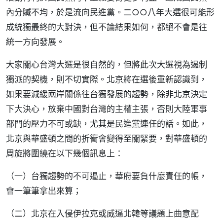
內分贓不均，於是流向民進黨。二○○八年大選很可能形
成統獨最終的大對決，但不論結果如何，都絕不會是往
統一方向發展。
大家關心台灣大選是很自然的，但將此次大選視為遏制
獨派的契機，則不切實際。北京將在選後重新認識到，
如果要減緩兩岸關係往台獨發展的趨勢，除非北京決定
下大決心，放棄中國對台灣的主權主張，否則大陸軍事
部門的壓力不可或缺，尤其是民進黨連任的話。如此，
北京與華盛頓之間的折衝會變得至關緊要，對華盛頓的
周旋將圍繞在以下幾個訊息上：
（一）台獨趨勢的不可遏止，華府要負什麼責任的帳，
會一筆筆拿出來算；
（二）北京在入侵伊拉克或威逼北韓等議題上曲意配