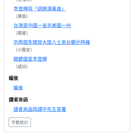
李登輝與「胡錦濤萬歲」
（壽翁）
台灣是中國一省非美國一州
（瘦叟）
勿再錯失開放大陸人士來台觀光時機
（小龍女）
關鍵還是李登輝
（成功）
編後
編後
讀者來函
讀者來函與譚中先生答覆
字數統計