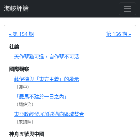
跳至主要內容
海峽評論
« 第 154 期
第 156 期 »
社論
天作孽猶可違，自作孽不可活
國際觀察
薩伊德與「東方主義」的啟示
（譚中）
「羅馬不建於一日之內」
（關佐治）
東亞政經發展加速邁向區域整合
（宋鎮照）
神舟五號與中國