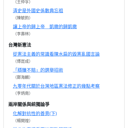
（王仲孚）
清史是外國史係數典忘祖
（陳毓鈞）
讓上帝的歸上帝 凱撒的歸凱撒
（李壽林）
台灣新憲法
從憲法主義的常識看陳水扁的毀憲亂國言論
（傅崑成）
「穩賺不賠」的選舉招術
（鄭海麟）
九零年代關於台灣地區憲法修正的幾點考察
（李炳南）
兩岸關係與統獨論爭
化解對抗性的善意(下)
（楊開煌）