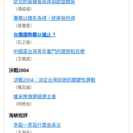
從北約東擴看兩岸與歐盟關係
（湯紹成）
專務以矯失為得，終將無所得
（吳瓊恩）
台獨趨勢難以遏止？
（石之瑜）
中國是台灣青年奮鬥的理想和目標
（王曉波）
決戰2004
決戰2004：決定台灣前途的關鍵性選戰
（楊志誠）
連宋應慎選競選主委
（阿修伯）
海峽短評
李扁一意孤行寶島承災
（王海天）