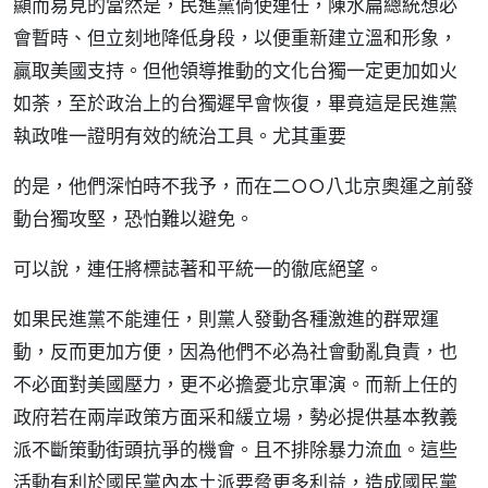
顯而易見的當然是，民進黨倘使連任，陳水扁總統想必
會暫時、但立刻地降低身段，以便重新建立溫和形象，
贏取美國支持。但他領導推動的文化台獨一定更加如火
如荼，至於政治上的台獨遲早會恢復，畢竟這是民進黨
執政唯一證明有效的統治工具。尤其重要
的是，他們深怕時不我予，而在二○○八北京奧運之前發
動台獨攻堅，恐怕難以避免。
可以說，連任將標誌著和平統一的徹底絕望。
如果民進黨不能連任，則黨人發動各種激進的群眾運
動，反而更加方便，因為他們不必為社會動亂負責，也
不必面對美國壓力，更不必擔憂北京軍演。而新上任的
政府若在兩岸政策方面采和緩立場，勢必提供基本教義
派不斷策動街頭抗爭的機會。且不排除暴力流血。這些
活動有利於國民黨內本土派要脅更多利益，造成國民黨