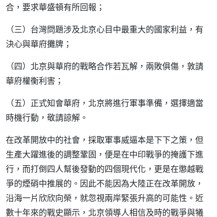
合，要求華盛頓有所回報；
（三）台灣問題涉及北京心目中最重大的國家利益，有
決心與華府攤牌；
（四）北京與華府的戰略合作若瓦解，兩敗俱傷，敦請
華府權衡利害；
（五）正式知會華府，北京將進行軍事準備，選擇適當
時機行動，敬請諒解。
在改革開放中的社會，採取軍事威逼本是下下之策，但
生產大躍進後的調整鞏固，便是在中印戰爭的掩護下進
行，而打倒四人幫後發動的四個現代化，更是在懲越戰
爭的煙硝中推展的。因此不能因為大陸正在改革開放，
沿海一片欣欣向榮，就忽視兩岸緊張升高的可能性。近
數十年來的戰史顯示，北京領導人相信及時的戰爭與犧