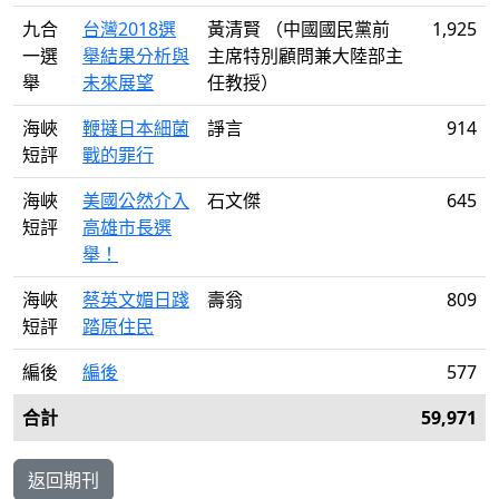
九合
台灣2018選
黃清賢 （中國國民黨前
1,925
一選
舉結果分析與
主席特別顧問兼大陸部主
舉
未來展望
任教授）
海峽
鞭撻日本細菌
諍言
914
短評
戰的罪行
海峽
美國公然介入
石文傑
645
短評
高雄市長選
舉！
海峽
蔡英文媚日踐
壽翁
809
短評
踏原住民
編後
編後
577
合計
59,971
返回期刊