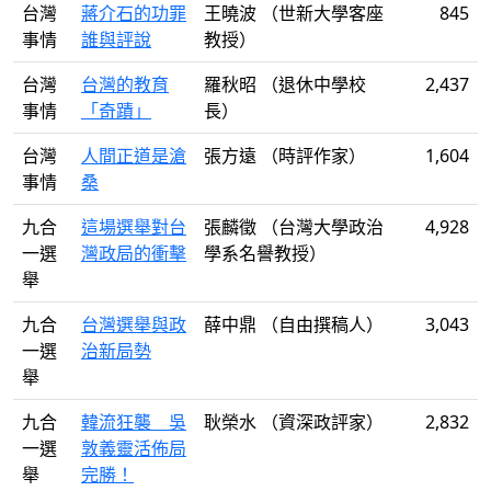
台灣
蔣介石的功罪
王曉波 （世新大學客座
845
事情
誰與評說
教授）
台灣
台灣的教育
羅秋昭 （退休中學校
2,437
事情
「奇蹟」
長）
台灣
人間正道是滄
張方遠 （時評作家）
1,604
事情
桑
九合
這場選舉對台
張麟徵 （台灣大學政治
4,928
一選
灣政局的衝擊
學系名譽教授）
舉
九合
台灣選舉與政
薛中鼎 （自由撰稿人）
3,043
一選
治新局勢
舉
九合
韓流狂襲 吳
耿榮水 （資深政評家）
2,832
一選
敦義靈活佈局
舉
完勝！