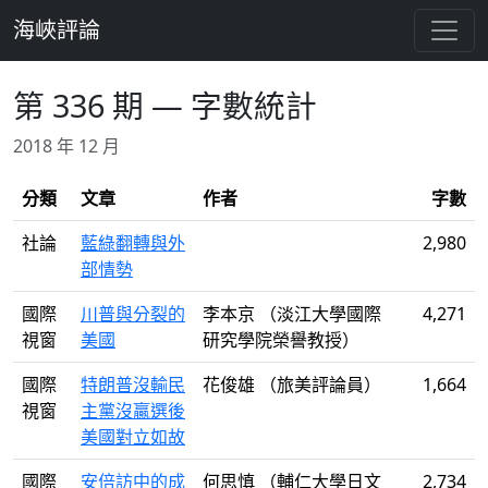
跳至主要內容
海峽評論
第 336 期 — 字數統計
2018 年 12 月
分類
文章
作者
字數
社論
藍綠翻轉與外
2,980
部情勢
國際
川普與分裂的
李本京 （淡江大學國際
4,271
視窗
美國
研究學院榮譽教授）
國際
特朗普沒輸民
花俊雄 （旅美評論員）
1,664
視窗
主黨沒贏選後
美國對立如故
國際
安倍訪中的成
何思慎 （輔仁大學日文
2,734