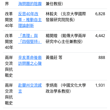
界
海問題的陰霾
兼任教授）
改革
反思40年改
林毅夫 （北京大學國際
6,828
開放
革，推動自主
發展研究院院長）
40年
理論創新
改革
「真理」與
楊開煌 （銘傳大學兩岸
4,442
開放
「四個堅持」
研究中心主任兼教授）
40年
兩岸
辛亥革命後裔
黃儀莊 等
888
交流
訪問團之心聲
與抗
戰史
兩岸
赴蘭州交流感
李炳南 （中國文化大學
1,931
交流
言
政治學系教授）
與抗
戰史