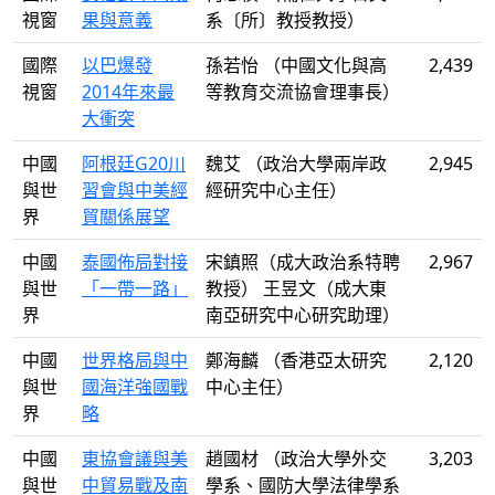
視窗
果與意義
系〔所〕教授教授）
國際
以巴爆發
孫若怡 （中國文化與高
2,439
視窗
2014年來最
等教育交流協會理事長）
大衝突
中國
阿根廷G20川
魏艾 （政治大學兩岸政
2,945
與世
習會與中美經
經研究中心主任）
界
貿關係展望
中國
泰國佈局對接
宋鎮照（成大政治系特聘
2,967
與世
「一帶一路」
教授） 王昱文（成大東
界
南亞研究中心研究助理）
中國
世界格局與中
鄭海麟 （香港亞太研究
2,120
與世
國海洋強國戰
中心主任）
界
略
中國
東協會議與美
趙國材 （政治大學外交
3,203
與世
中貿易戰及南
學系、國防大學法律學系