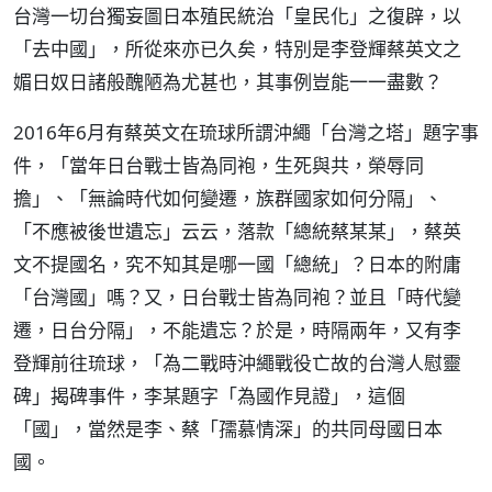
台灣一切台獨妄圖日本殖民統治「皇民化」之復辟，以
「去中國」，所從來亦已久矣，特別是李登輝蔡英文之
媚日奴日諸般醜陋為尤甚也，其事例豈能一一盡數？
2016年6月有蔡英文在琉球所謂沖繩「台灣之塔」題字事
件，「當年日台戰士皆為同袍，生死與共，榮辱同
擔」、「無論時代如何變遷，族群國家如何分隔」、
「不應被後世遺忘」云云，落款「總統蔡某某」，蔡英
文不提國名，究不知其是哪一國「總統」？日本的附庸
「台灣國」嗎？又，日台戰士皆為同袍？並且「時代變
遷，日台分隔」，不能遺忘？於是，時隔兩年，又有李
登輝前往琉球，「為二戰時沖繩戰役亡故的台灣人慰靈
碑」揭碑事件，李某題字「為國作見證」，這個
「國」，當然是李、蔡「孺慕情深」的共同母國日本
國。