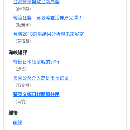
台灣選舉與政治新局勢
（薛中鼎）
韓流狂襲 吳敦義靈活佈局完勝！
（耿榮水）
台灣2018選舉結果分析與未來展望
（黃清賢）
海峽短評
鞭撻日本細菌戰的罪行
（諍言）
美國公然介入高雄市長選舉！
（石文傑）
蔡英文媚日踐踏原住民
（壽翁）
編後
編後