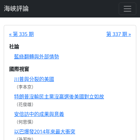
跳至主要內容
海峽評論
« 第 335 期
第 337 期 »
社論
藍綠翻轉與外部情勢
國際視窗
川普與分裂的美國
（李本京）
特朗普沒輸民主黨沒贏選後美國對立如故
（花俊雄）
安倍訪中的成果與意義
（何思慎）
以巴爆發2014年來最大衝突
（孫若怡）