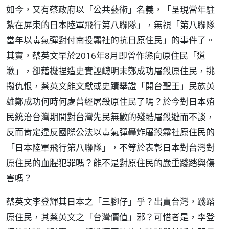
如今，又有蔡政府以「公共藝術」名義，「呈現當年駐
紮在屏東的日本陸軍飛行第八聯隊」，無視「第八聯隊
當年以毒氣彈對付南投霧社的抗日原住民」的事件了。
其實，蔡英文早於2016年8月即曾作態向原住民「道
歉」，卻藉機捏造史實誣衊明末鄭成功屠殺原住民，挑
撥仇恨，蔡英文能文獻或史蹟舉證「開台聖王」民族英
雄鄭成功何時何處曾經屠殺原住民了嗎？於今對日本殖
民統治台灣期間對台灣先民無數的殘酷屠殺避而不談，
反而肯定違反國際公法以毒氣彈轟炸屠殺霧社原住民的
「日本陸軍飛行第八聯隊」，不等於表彰日本對台灣對
原住民的血腥犯罪嗎？能不是對原住民的嚴重踐踏與傷
害嗎？
蔡英文李登輝其日本之「三腳仔」乎？出賣台灣，踐踏
原住民，其蔡英文之「台灣價值」邪？可惜者是，李登