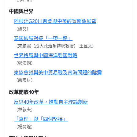
中國與世界
阿根廷G20川習會與中美經貿關係展望
（魏艾）
泰國佈局對接「一帶一路」
（宋鎮照（成大政治系特聘教授） 王昱文）
世界格局與中國海洋強國戰略
（鄭海麟）
東協會議與美中貿易戰及南海問題的陰霾
（趙國材）
改革開放40年
反思40年改革，推動自主理論創新
（林毅夫）
「真理」與「四個堅持」
（楊開煌）