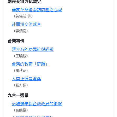
兩岸交流與抗戰史
辛亥革命後裔訪問團之心聲
（黃儀莊 等）
赴蘭州交流感言
（李炳南）
台灣事情
蔣介石的功罪誰與評說
（王曉波）
台灣的教育「奇蹟」
（羅秋昭）
人間正道是滄桑
（張方遠）
九合一選舉
這場選舉對台灣政局的衝擊
（張麟徵）