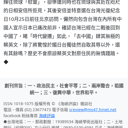
輝往琉球「慰靈」，卻慘遭同時也在琉球與其近在咫尺
的日相安倍所拒見，其後安倍並特意選在台灣光復紀念
日10月25日前往北京訪問，儼然向包含台灣在內所有中
國人宣示日本已痛改前非，確認台灣已經在二戰後回到
中國了，睹「時代變遷」如此，「去中國」肆其無極的
蔡英文，除了將驚惶於媚日台獨徒然自取其辱以外，還
有其餘嗎？歷史不會原諒蔡英文對原住民的無情踐踏。
◆
創刊宗旨：一、政治民主，社會平等；二、兩岸整合，祖國
統一；三、復興中華，世界和平。
ISSN 1018-1075 版權所有 © 《海峽評論》雜誌社
電話、傳真 (02) 23677473 電子信箱
sreview@ms47.hinet.net
facebook 粉絲專頁
海峽評論
●台灣地區：一、郵政劃撥：19389534 海峽學術出版社；二、土地
銀行（代號005）文山分行 帳號：0930-0100-6591 戶名：海峽學術