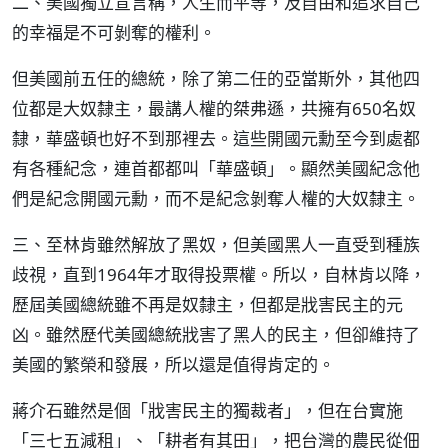
二、美國獨立宣言稱，人生而平等，及自由和追求自己
的幸福是不可剝奪的權利。
但美國前五任的總統，除了第二任的亞當斯外，其他四
位都是大奴隸主，最講人權的桀弗遜，共擁有650名奴
隸，華盛頓也好不到那裡去。這些開國元勳至今到處都
有各種紀念，連首都都叫「華盛頓」。顯然美國紀念他
們是紀念開國元勳，而不是紀念剝奪人權的大奴隸主。
三、至林肯雖然解放了黑奴，但美國黑人一直受到種族
歧視，直到1964年才取得投票權。所以，自林肯以降，
歷屆美國總統雖不再是奴隸主，但都是戕害民主的元
凶。雖然歷代美國總統戕害了黑人的民主，但卻維持了
美國的繁榮和發展，所以還是值得肯定的。
蔣介石雖然是個「戕害民主的獨裁者」，但在台實施
「三七五減租」、「耕者有其田」，把台灣的農民從佃