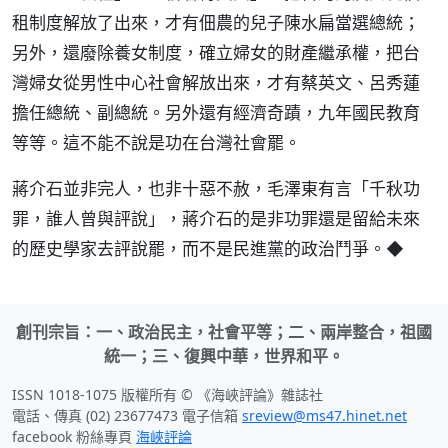
租制度解放了出來，才有佃農的兒子陳水扁當選總統；
另外，還廢除養女制度，確立婦女的財產繼承權，把台
灣婦女從男性中心社會解放出來，才有蔡英文、呂秀蓮
擔任總統、副總統。另外還有經濟奇蹟，九年國民教育
等等。這不能不說是功在台灣社會罷。
蔣介石並非完人，也非十惡不赦，毛澤東有言「千秋功
罪，誰人曾與評說」，蔣介石的是非功罪還是留給未來
的歷史學家去評說罷，而不是民進黨的政治鬥爭。◆
創刊宗旨：一、政治民主，社會平等；二、兩岸整合，祖國
統一；三、復興中華，世界和平。
ISSN 1018-1075 版權所有 © 《海峽評論》雜誌社
電話、傳真 (02) 23677473 電子信箱
sreview@ms47.hinet.net
facebook 粉絲專頁
海峽評論