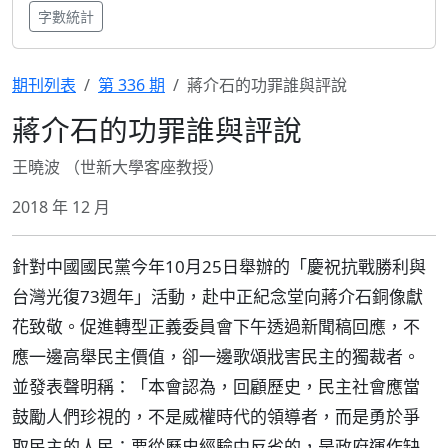
字數統計
期刊列表
第 336 期
蔣介石的功罪誰與評說
蔣介石的功罪誰與評說
王曉波 （世新大學客座教授）
2018 年 12 月
針對中國國民黨今年10月25日舉辦的「慶祝抗戰勝利與
台灣光復73週年」活動，赴中正紀念堂向蔣介石銅像獻
花致敬。促進轉型正義委員會下午透過新聞稿回應，不
應一邊高舉民主價值，卻一邊歌頌戕害民主的獨裁者。
並發表聲明稱：「本會認為，回顧歷史，民主社會應當
鼓勵人們珍視的，不是威權時代的領導者，而是勇於爭
取民主的人民；要從歷史經驗中反省的，是政府運作缺