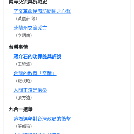
兩岸交流與抗戰史
辛亥革命後裔訪問團之心聲
（黃儀莊 等）
赴蘭州交流感言
（李炳南）
台灣事情
蔣介石的功罪誰與評說
（王曉波）
台灣的教育「奇蹟」
（羅秋昭）
人間正道是滄桑
（張方遠）
九合一選舉
這場選舉對台灣政局的衝擊
（張麟徵）