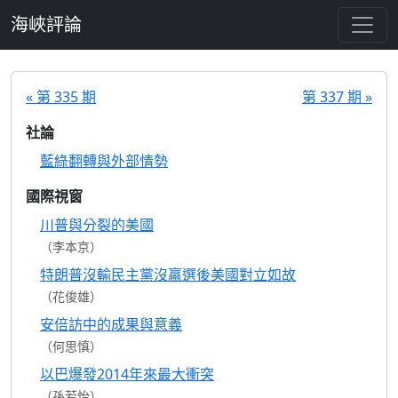
跳至主要內容
海峽評論
« 第 335 期
第 337 期 »
社論
藍綠翻轉與外部情勢
國際視窗
川普與分裂的美國
（李本京）
特朗普沒輸民主黨沒贏選後美國對立如故
（花俊雄）
安倍訪中的成果與意義
（何思慎）
以巴爆發2014年來最大衝突
（孫若怡）