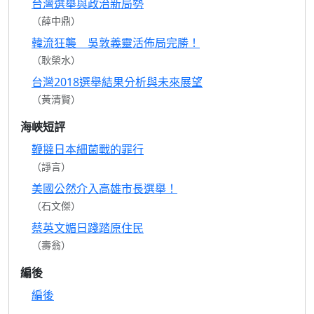
台灣選舉與政治新局勢
（薛中鼎）
韓流狂襲 吳敦義靈活佈局完勝！
（耿榮水）
台灣2018選舉結果分析與未來展望
（黃清賢）
海峽短評
鞭撻日本細菌戰的罪行
（諍言）
美國公然介入高雄市長選舉！
（石文傑）
蔡英文媚日踐踏原住民
（壽翁）
編後
編後