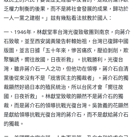
乏權力制衡的後果，而不是將社會發展的成果，歸功於
一人一黨之建樹。」玆有幾點看法就教於國人：
一、1946年，林獻堂率台灣光復致敬團到南京，向蔣介
石致敬，並至西安謁黃陵告軒轅始祖，台灣已復歸中國
版圖，並言日據「五十年來，慘苦痛疚，壓迫剝削，欺
聚騙誘，嚮往故國，日夜祈救」。抗戰勝利，光復台
灣，雖非蔣介石一人之功，但他功在領導，蔣介石自清
黨後從來沒有不是「戕害民主的獨裁者」。蔣介石的獨
裁顯然好過日本的殖民統治，所以台民才會「嚮往故
國，日夜祈救」。林獻堂致敬的顯然不是蔣介石的獨
裁，而是蔣介石的領導抗戰光復台灣。吳敦義的花顯然
是獻給領導抗戰光復台灣的蔣介石，而不是獻給蔣介石
的獨裁。