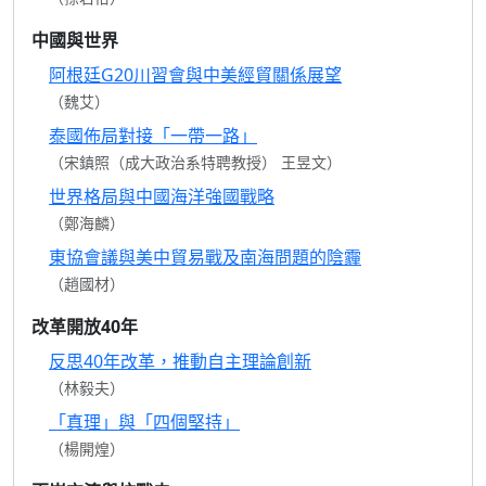
中國與世界
阿根廷G20川習會與中美經貿關係展望
（魏艾）
泰國佈局對接「一帶一路」
（宋鎮照（成大政治系特聘教授） 王昱文）
世界格局與中國海洋強國戰略
（鄭海麟）
東協會議與美中貿易戰及南海問題的陰霾
（趙國材）
改革開放40年
反思40年改革，推動自主理論創新
（林毅夫）
「真理」與「四個堅持」
（楊開煌）