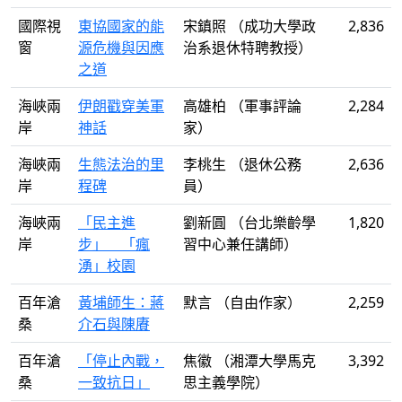
國際視
東協國家的能
宋鎮照 （成功大學政
2,836
窗
源危機與因應
治系退休特聘教授）
之道
海峽兩
伊朗戳穿美軍
高雄柏 （軍事評論
2,284
岸
神話
家）
海峽兩
生態法治的里
李桃生 （退休公務
2,636
岸
程碑
員）
海峽兩
「民主進
劉新圓 （台北樂齡學
1,820
岸
步」 「瘋
習中心兼任講師）
湧」校園
百年滄
黃埔師生：蔣
默言 （自由作家）
2,259
桑
介石與陳賡
百年滄
「停止內戰，
焦徽 （湘潭大學馬克
3,392
桑
一致抗日」
思主義學院）