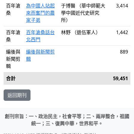
百年滄
為中國人站起
于博醫 （華中師範大
3,414
桑
來而奮鬥的農
學中國近代史研究
家子弟
所）
百年滄
百年滄桑話台
林野 （退伍軍人）
1,442
桑
北西門
編後與
編後與新聞剪
889
新聞剪
輯
輯
合計
59,451
返回期刊
創刊宗旨：一、政治民主，社會平等；二、兩岸整合，祖國
統一；三、復興中華，世界和平。