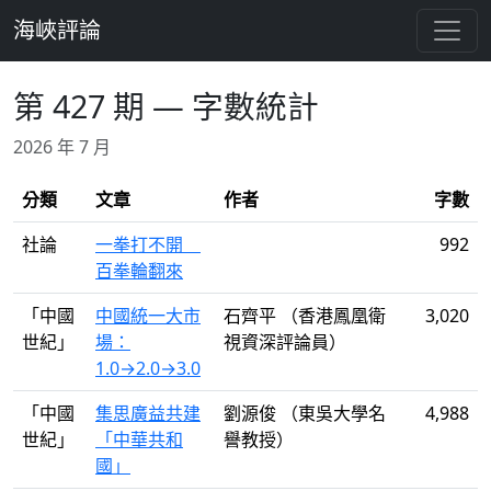
跳至主要內容
海峽評論
第 427 期 — 字數統計
2026 年 7 月
分類
文章
作者
字數
社論
一拳打不開
992
百拳輪翻來
「中國
中國統一大市
石齊平 （香港鳳凰衛
3,020
世紀」
場：
視資深評論員）
1.0→2.0→3.0
「中國
集思廣益共建
劉源俊 （東吳大學名
4,988
世紀」
「中華共和
譽教授）
國」