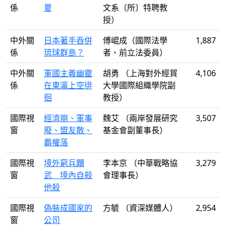
係
夏
文系〔所〕特聘教
授）
中外關
日本著手吞併
傅崐成（國際法學
1,887
係
琉球群島？
者、前立法委員）
中外關
軍國主義幽靈
胡勇 （上海對外經貿
4,106
係
在東瀛上空徘
大學國際組織學院副
徊
教授）
國際視
經濟崩、軍事
魏艾 （兩岸發展研究
3,507
窗
廢、盟友散、
基金會副董事長）
霸權落
國際視
境外窮兵黷
李本京 （中華戰略協
3,279
窗
武 境內自殺
會理事長）
他殺
國際視
偽裝成國家的
方毓 （資深媒體人）
2,954
窗
公司