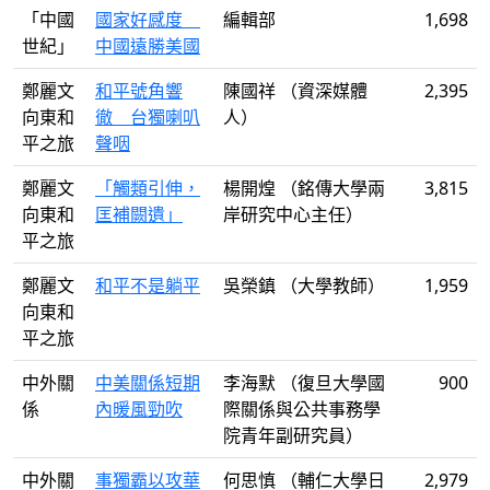
「中國
國家好感度
編輯部
1,698
世紀」
中國遠勝美國
鄭麗文
和平號角響
陳國祥 （資深媒體
2,395
向東和
徹 台獨喇叭
人）
平之旅
聲咽
鄭麗文
「觸類引伸，
楊開煌 （銘傳大學兩
3,815
向東和
匡補闕遺」
岸研究中心主任）
平之旅
鄭麗文
和平不是躺平
吳榮鎮 （大學教師）
1,959
向東和
平之旅
中外關
中美關係短期
李海默 （復旦大學國
900
係
內暖風勁吹
際關係與公共事務學
院青年副研究員）
中外關
事獨霸以攻華
何思慎 （輔仁大學日
2,979