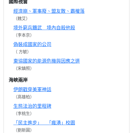
國際視窗
經濟崩、軍事廢、盟友散、霸權落
（魏艾）
境外窮兵黷武 境內自殺他殺
（李本京）
偽裝成國家的公司
（ 方毓）
東協國家的能源危機與因應之道
（宋鎮照）
海峽兩岸
伊朗戳穿美軍神話
（高雄柏）
生態法治的里程碑
（李桃生）
「民主進步」 「瘋湧」校園
（劉新圓）