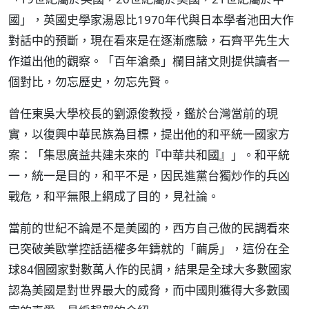
國」，英國史學家湯恩比1970年代與日本學者池田大作
對話中的預斷，現在看來是在逐漸應驗，石齊平先生大
作道出他的觀察。「百年滄桑」欄目諸文則提供讀者一
個對比，勿忘歷史，勿忘先賢。
曾任東吳大學校長的劉源俊教授，鑑於台灣當前的現
實，以復興中華民族為目標，提出他的和平統一國家方
案：「集思廣益共建未來的『中華共和國』」。和平統
一，統一是目的，和平不是，因民進黨台獨炒作的兵凶
戰危，和平無限上綱成了目的，見社論。
當前的世紀不論是不是美國的，西方自己做的民調看來
已突破美歐掌控話語權多年鑄就的「繭房」，這份在全
球84個國家對數萬人作的民調，結果是全球大多數國家
認為美國是對世界最大的威脅，而中國則獲得大多數國