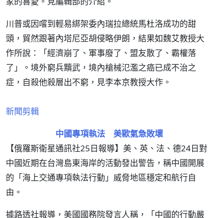
家的喜愛。見編輯部的介紹。
川普或因嚐到輕易綁架委內瑞拉總統馬杜洛成功的甜
頭，貿然跟著內塔尼亞胡侵略伊朗，結果如魏艾教授大
作所說：「經濟崩了、軍事廢了、盟友散了、霸權落
了」。境外窮兵黷武，境內槍械氾濫之癌已成不治之
症，自殺他殺層出不窮，見李本京教授大作。
新聞剪輯
中國專項執法 美歐氣急敗壞
【俄羅斯衛星通訊社25日報導】美、英、法、德24日對
中國近期在台灣島東海岸的活動發出警告，稱中國開展
的「海上交通專項執法行動」威脅地區穩定和航行自
由。
據路透社報導，美國國務院發言人稱，「中國的行動嚴