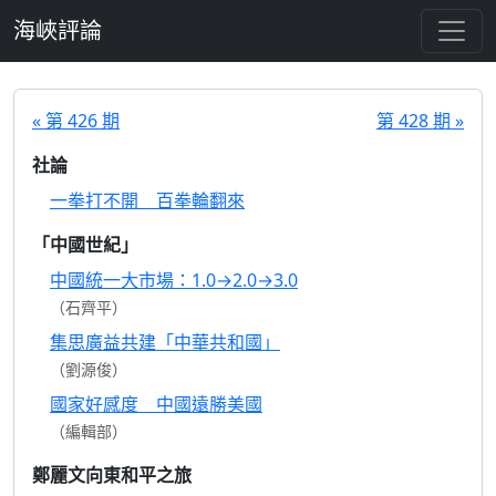
跳至主要內容
海峽評論
« 第 426 期
第 428 期 »
社論
一拳打不開 百拳輪翻來
「中國世紀」
中國統一大市場：1.0→2.0→3.0
（石齊平）
集思廣益共建「中華共和國」
（劉源俊）
國家好感度 中國遠勝美國
（編輯部）
鄭麗文向東和平之旅