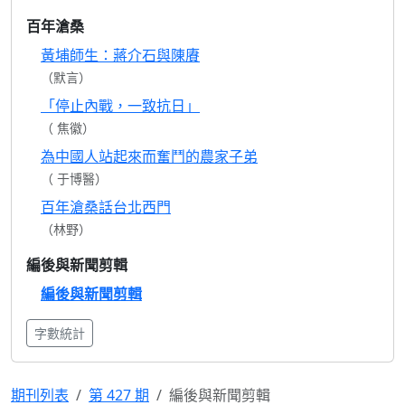
百年滄桑
黃埔師生：蔣介石與陳賡
（默言）
「停止內戰，一致抗日」
（ 焦徽）
為中國人站起來而奮鬥的農家子弟
（ 于博醫）
百年滄桑話台北西門
（林野）
編後與新聞剪輯
編後與新聞剪輯
字數統計
期刊列表
第 427 期
編後與新聞剪輯