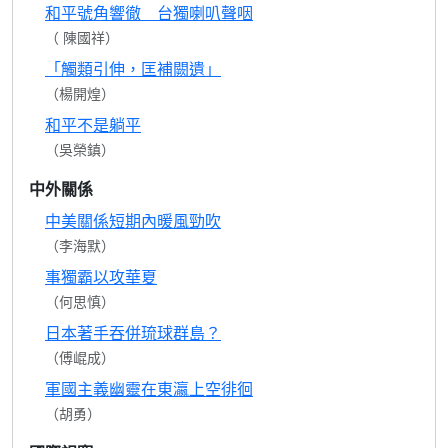
和平號角響徹 台獨喇叭聲咽
（ 陳國祥）
「觸類引伸，匡補闕遺」
（楊開煌）
和平不是躺平
（吳榮鎮）
中外關係
中美關係短期內暖風勁吹
（李海默）
事獨霸以攻華夏
（何思慎）
日本著手吞併琉球群島？
（傅崐成）
軍國主義幽靈在東瀛上空徘徊
（胡勇）