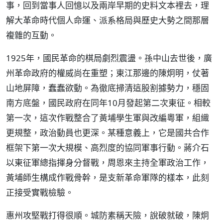
事，回到當事人回憶以及兩岸早期的史料文本裡去，理
解大革命時代個人命運、派系格局與歷史大勢之間那層
複雜的互動。
1925年，國民革命的棋局劇烈震盪。孫中山去世後，廣
州革命政府的權威尚在重塑；東江那邊的陳炯明，仗著
山地屏障，蠢蠢欲動。為徹底掃清這股割據勢力，穩固
南方底盤，國民政府在同年10月發起第二次東征。相較
第一次，這次作戰整合了黃埔學生軍與改編粵軍，組織
更規整，政治動員也更深。某種意義上，它是國共合作
框架下第一次大規模、高烈度的協同軍事行動。蔣介石
以東征軍總指揮身分督戰，周恩來主持全軍政治工作，
黃埔師生構成作戰骨幹，是支新革命軍隊的樣本，此刻
正接受實戰檢驗。
惠州攻堅戰打得很順。城防素稱天險，說破就破，陳炯