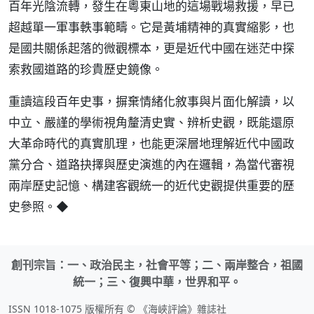
百年光陰流轉，發生在粵東山地的這場戰場救援，早已
超越單一軍事軼事範疇。它是黃埔精神的真實縮影，也
是國共關係起落的微觀標本，更是近代中國在迷茫中探
索救國道路的珍貴歷史鏡像。
重讀這段百年史事，摒棄情緒化敘事與片面化解讀，以
中立、嚴謹的學術視角釐清史實、辨析史觀，既能還原
大革命時代的真實肌理，也能更深層地理解近代中國政
黨分合、道路抉擇與歷史演進的內在邏輯，為當代審視
兩岸歷史記憶、構建客觀統一的近代史觀提供重要的歷
史參照。◆
創刊宗旨：一、政治民主，社會平等；二、兩岸整合，祖國
統一；三、復興中華，世界和平。
ISSN 1018-1075 版權所有 © 《海峽評論》雜誌社