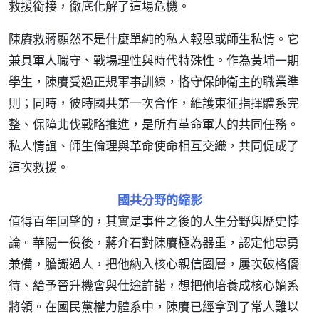
救援銜接，徹底化解了這場危機。
陳賡救蔣顯然不是什麼單純的私人報恩或師生私情。它
兼具軍人職守、戰場理性與時代特殊性。作為黃埔一期
學生，陳賡受過正規軍事訓練，恪守保帥衛主的職業準
則；同時，彼時國共第一次合作，維護東征指揮體系完
整、保障北伐戰略推進，是所有革命軍人的共同任務。
私人情誼、師生倫理與革命使命相互交織，共同促成了
這次救援。
國共分野的縮影
值得百年回望的，其實是事件之後的人生分野與歷史悖
論。華陽一役後，蔣介石對陳賡極為器重，認定他忠勇
兼備，膽識過人，把他納入核心親信圈層，屢次破格優
待、給予晉升機會與仕途許諾，想把他培養成核心嫡系
將領。在國民黨權力體系中，陳賡已經拿到了常人難以