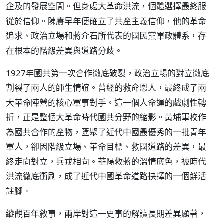
企及的發展空間。但身處大革命洪流，個體選擇最終服
從於信仰。陳賡早年便確立了共產主義信仰，他的革命
追求、政治立場和蔣介石所代表的國民黨軍政體系，存
在根本的階級差異與道路分歧。
1927年國共第一次合作徹底破裂，政治立場的對立徹底
割裂了兩人的師生情誼。曾經的救命恩人，最終成了兩
大革命陣營的核心軍事對手。這一個人命運的戲劇性轉
折，正是整個大革命時代國共分野的縮影。黃埔軍校作
為國共合作的產物，匯聚了近代中國最優秀的一批青年
軍人，卻因階級立場、革命目標、救國道路的差異，最
終走向對立，兵戎相向。華陽救蔣的溫情底色，被時代
洪流徹底衝刷，成了近代中國革命道路抉擇的一個鮮活
註腳。
縱觀百年敘事，兩岸對這一史事的解讀長期差異顯著，