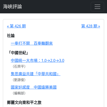
跳至主要內容
海峽評論
« 第 426 期
第 428 期 »
社論
一拳打不開 百拳輪翻來
「中國世紀」
中國統一大市場：1.0→2.0→3.0
（石齊平）
集思廣益共建「中華共和國」
（劉源俊）
國家好感度 中國遠勝美國
（編輯部）
鄭麗文向東和平之旅