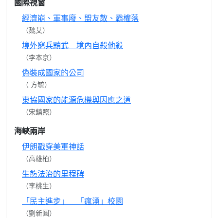
國際視窗
經濟崩、軍事廢、盟友散、霸權落
（魏艾）
境外窮兵黷武 境內自殺他殺
（李本京）
偽裝成國家的公司
（ 方毓）
東協國家的能源危機與因應之道
（宋鎮照）
海峽兩岸
伊朗戳穿美軍神話
（高雄柏）
生態法治的里程碑
（李桃生）
「民主進步」 「瘋湧」校園
（劉新圓）