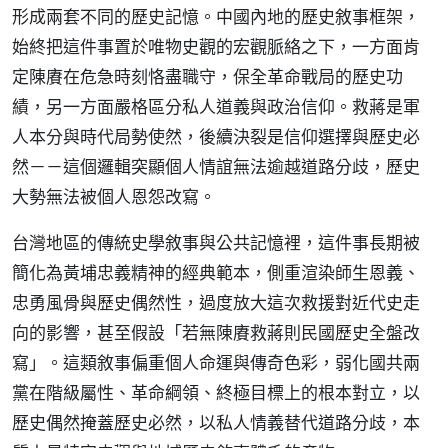
形成兩套不同的歷史記憶。中國內地的歷史敘事框架，
始終把這件事置於唯物史觀的宏觀脈絡之下，一方面肯
定陳賡在危急時刻恪盡職守，保全革命戰局的歷史功
績，另一方面嚴格區分私人道義與政治信仰。救蔣是軍
人本分與時代局勢使然，後續決裂是信仰選擇與歷史必
然－－這個邏輯突顯個人情誼無法逾越道路分歧，歷史
大勢無法被個人恩怨改寫。
台灣地區的傳統史學敘事與公共記憶裡，這件事長期被
簡化為黃埔忠義精神的經典範本，側重渲染師生恩義、
忠勇風骨與歷史偶然性，過度放大這次救援對近代史走
向的影響，甚至假設「若無陳賡救蔣則民國歷史全盤改
寫」。這類敘事偏重個人命運與傳奇色彩，弱化國共兩
黨在階級屬性、革命綱領、終極目標上的根本對立，以
歷史偶然掩蓋歷史必然，以私人情義替代道路分歧，本