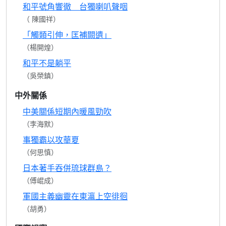
和平號角響徹 台獨喇叭聲咽
（ 陳國祥）
「觸類引伸，匡補闕遺」
（楊開煌）
和平不是躺平
（吳榮鎮）
中外關係
中美關係短期內暖風勁吹
（李海默）
事獨霸以攻華夏
（何思慎）
日本著手吞併琉球群島？
（傅崐成）
軍國主義幽靈在東瀛上空徘徊
（胡勇）