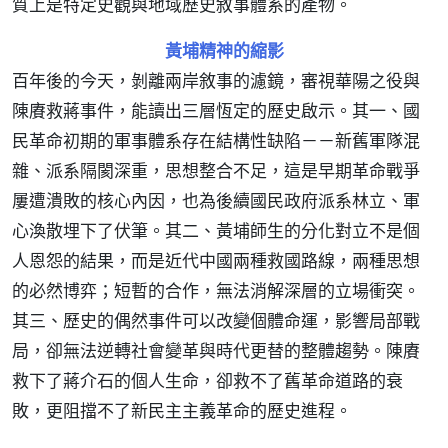
質上是特定史觀與地域歷史敘事體系的產物。
黃埔精神的縮影
百年後的今天，剝離兩岸敘事的濾鏡，審視華陽之役與
陳賡救蔣事件，能讀出三層恆定的歷史啟示。其一、國
民革命初期的軍事體系存在結構性缺陷－－新舊軍隊混
雜、派系隔閡深重，思想整合不足，這是早期革命戰爭
屢遭潰敗的核心內因，也為後續國民政府派系林立、軍
心渙散埋下了伏筆。其二、黃埔師生的分化對立不是個
人恩怨的結果，而是近代中國兩種救國路線，兩種思想
的必然博弈；短暫的合作，無法消解深層的立場衝突。
其三、歷史的偶然事件可以改變個體命運，影響局部戰
局，卻無法逆轉社會變革與時代更替的整體趨勢。陳賡
救下了蔣介石的個人生命，卻救不了舊革命道路的衰
敗，更阻擋不了新民主主義革命的歷史進程。