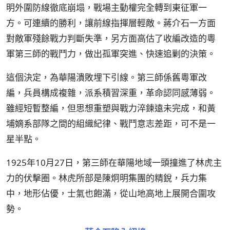
明外圍防線徹底崩塌，戰場主動權完全轉到東征軍一
方。可連續的勝利，讓前線指揮層輕敵。蔣介石一方面
對敵軍殘餘戰力判斷失準，另方面高估了收編改造的粵
軍第三師的戰鬥力，做出孤軍突進、快速追剿的決策。
這個決定，為華陽潰敗埋下引線。第三師係舊粵軍改
編，兵員構成複雜，派系積習深重，革命認同感薄弱。
雖經短暫整編，但思想重塑與戰力淬鍊遠未完成，和黃
埔嫡系部隊之間的組織紀律、戰鬥意志差距，可不是一
星半點。
1925年10月27日，第三師在華陽地域一頭撞進了林虎主
力的伏擊圈。林虎所部是陳炯明集團的精銳，兵力集
中，地形佔優，士氣也飽滿，從山地高地上展開合圍攻
勢。