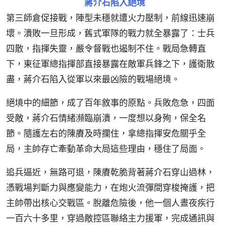
蔣介石陷入絕境
第三師倉促接戰，陣型未穩就遭火力壓制，前線迅速崩
壞。潰敗一旦形成，舊式軍隊的戰力就全暴露了：士兵
四散，指揮失靈，嚴令督戰也遏制不住。戰局急轉直
下，東征軍總指揮部直接暴露在敵軍兵鋒之下，護衛散
盡，蔣介石陷入從軍以來最凶險的戰場絕境。
絕境中的細節，成了百年敘事的原點。兵敗危急，四面
受敵，蔣介石情緒瀕臨崩潰，一度想以身殉，保全名
節。隨護左右的陳賡及時攔住，拿總指揮安危關乎全
局，主帥存亡牽動革命大局這些理由，穩住了局面。
追兵逼近，無路可退，陳賡乾脆背著蔣介石穿山過林，
憑戰場判斷力與應變能力，在炮火流彈間穿梭掩護，把
主帥帶出核心交戰區。脫離危險後，他一個人晝夜疾行
一百六十多里，穿過敵控區聯絡主力援軍，完成通訊與