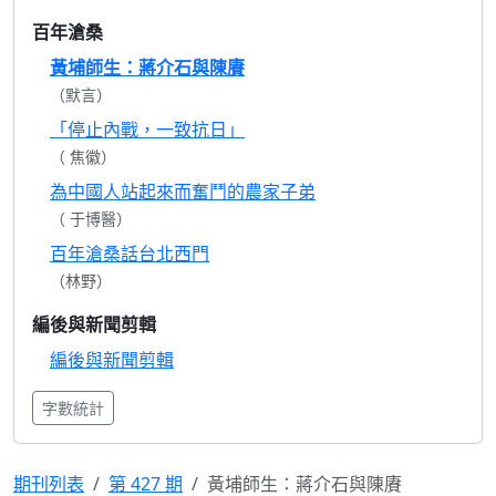
百年滄桑
黃埔師生：蔣介石與陳賡
（默言）
「停止內戰，一致抗日」
（ 焦徽）
為中國人站起來而奮鬥的農家子弟
（ 于博醫）
百年滄桑話台北西門
（林野）
編後與新聞剪輯
編後與新聞剪輯
字數統計
期刊列表
第 427 期
黃埔師生：蔣介石與陳賡