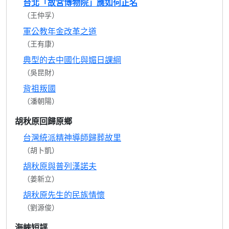
台北「故宮博物院」應如何正名
（王仲孚）
軍公教年金改革之道
（王有康）
典型的去中國化與媚日課綱
（吳昆財）
背祖叛國
（潘朝陽）
胡秋原回歸原鄉
台灣統派精神導師歸葬故里
（胡卜凱）
胡秋原與普列漢諾夫
（姜新立）
胡秋原先生的民族情懷
（劉源俊）
海峽短評