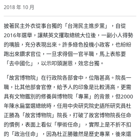
2018 年 10 月
披著民主外衣從事台獨的「台灣民主進步黨」，自從
2016年選舉，讓蔡英文攫取總統大位後，一副小人得勢
的嘴臉，充分表現出來。許多綠色投機小政客，也紛紛
跑出來鑽求官位，一旦求得個一官半職，馬上表態要
「去中國化」，以示叩頭謝恩，效忠台獨。
「故宮博物院」在行政院各部會中，位階甚高。院長一
職，比其他部會官僚，給予人的印象是比較清高，更需
具有文物鑑別的修養與博物院「專業」的背景，但2000
年陳水扁當選總統時，任用中央研究院史語所研究員杜
正勝為「故宮博物院」院長，打破了故宮博物院長任命
的慣例，表面上看似「學術任命」，實際上是不折不扣
的「政治任命」，因為杜正勝雖然是歷史專業，後來還