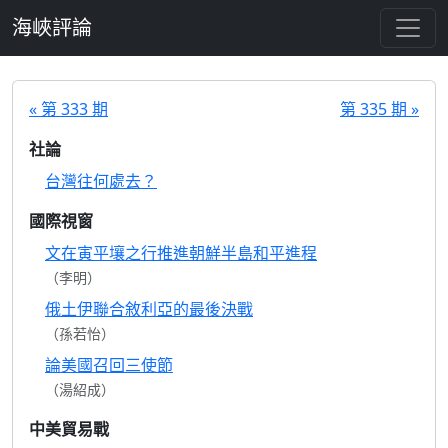
跳至主要內容
海峽評論
« 第 333 期
第 335 期 »
社論
台灣往何處去？
國際視窗
文在寅平壤之行推進朝鮮半島和平進程
（李明）
俄土伊聯合敘利亞的最後決戰
（孫若怡）
論美國召回三使節
（湯紹成）
中美貿易戰