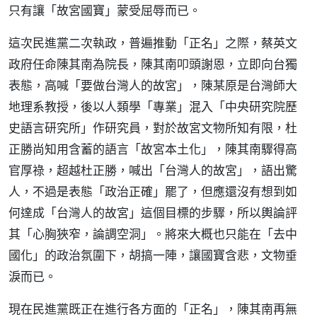
只有讓「故宮國寶」蒙受屈辱而已。
這次民進黨二次執政，普遍推動「正名」之際，蔡英文
政府任命陳其南為院長，陳其南叩頭謝恩，立即向台獨
表態，高喊「要做台灣人的故宮」，陳某原是台灣師大
地理系教授，後以人類學「專業」混入「中央研究院歷
史語言研究所」作研究員，對於故宮文物所知有限，杜
正勝尚知用含蓄的語言「故宮本土化」，陳其南驟得高
官厚祿，超越杜正勝，喊出「台灣人的故宮」，語出驚
人，不過是表態「政治正確」罷了，但應還沒有想到如
何達成「台灣人的故宮」這個目標的步驟，所以輿論評
其「心胸狹窄，論調空洞」。將來大概也只能在「去中
國化」的政治氛圍下，胡搞一陣，讓國寶含悲，文物垂
淚而已。
現在民進黨既正在進行各方面的「正名」，陳其南再無