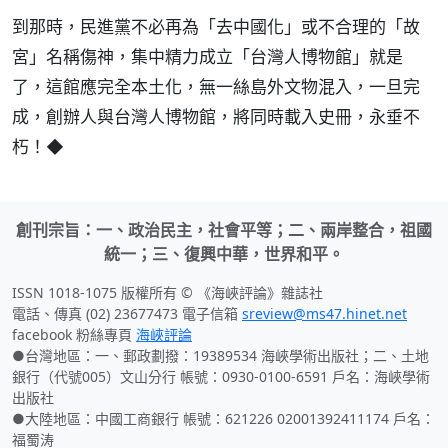
到那時，民進黨不必再為「去中國化」或不合理的「故
宮」名稱傷神，集中精力成立「台灣人博物館」就是
了，這館應完全本土化，無一絲島外文物混入，一旦完
成，創辦人與台灣人博物館，將同時載入史冊，永垂不
朽！◆
創刊宗旨：一、政治民主，社會平等；二、兩岸整合，祖國
統一；三、復興中華，世界和平。
ISSN 1018-1075 版權所有 © 《海峽評論》雜誌社
電話、傳真 (02) 23677473 電子信箱
sreview@ms47.hinet.net
facebook 粉絲專頁
海峽評論
●台灣地區：一、郵政劃撥：19389534 海峽學術出版社；二、土地
銀行（代號005）文山分行 帳號：0930-0100-6591 戶名：海峽學術
出版社
●大陸地區：中國工商銀行 帳號：621226 02001392411174 戶名：
福蜀涛