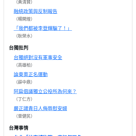
（黃清賢）
融統政策與反制報告
（楊開煌）
「我們都被李登輝騙了！」
（耿榮水）
台獨批判
台獨絕對沒有軍事安全
（高雄柏）
論東奧正名運動
（薛中鼎）
阿扁倡議獨立公投所為何來？
（丁仁方）
嚴正譴責日人侮辱慰安婦
（曾健民）
台灣事情