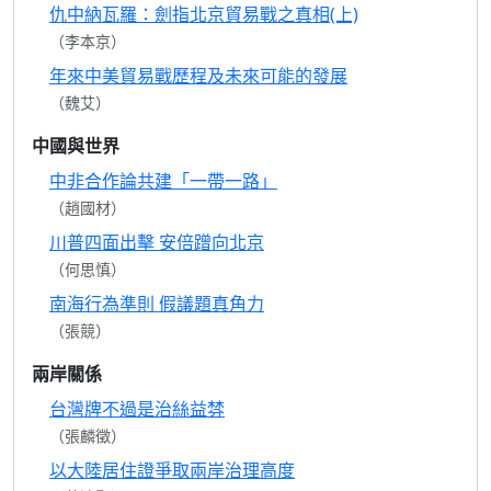
仇中納瓦羅：劍指北京貿易戰之真相(上)
（李本京）
年來中美貿易戰歷程及未來可能的發展
（魏艾）
中國與世界
中非合作論共建「一帶一路」
（趙國材）
川普四面出擊 安倍蹭向北京
（何思慎）
南海行為準則 假議題真角力
（張競）
兩岸關係
台灣牌不過是治絲益棼
（張麟徵）
以大陸居住證爭取兩岸治理高度