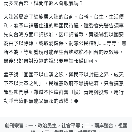
萬多元台幣，試問年輕人會服氣嗎？
大陸當局為了給旅居大陸的台商、台幹、台生，生活便
利，准予申請居住證的準國民待遇，陸委會先警告須事
先向台灣方面申請核准，因申請者眾，竟恐嚇要以國安
為由予以除籍，或取消健保、剝奪公民權利……等等，無
所不為，等到發現可能產生台胞乾脆不回台的反效果，
最後只好自討沒趣的說只要申請報備即可。
孟子說「固國不以山溪之險，禦民不以封疆之界，威天
下不以兵革之利」，民進黨政府不思拚經濟，只會搞意
識型態鬥爭，難道不怕這群奮（憤）青用腳投票，用行
動唾棄這個無能又無賴的政權！◆
創刊宗旨：一、政治民主，社會平等；二、兩岸整合，祖國