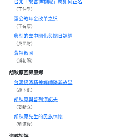
台北「故宮博物院」應如何正名
（王仲孚）
軍公教年金改革之道
（王有康）
典型的去中國化與媚日課綱
（吳昆財）
背祖叛國
（潘朝陽）
胡秋原回歸原鄉
台灣統派精神導師歸葬故里
（胡卜凱）
胡秋原與普列漢諾夫
（姜新立）
胡秋原先生的民族情懷
（劉源俊）
海峽短評