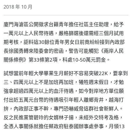
2018 年 10 月
廈門海滄區公開徵求台籍青年擔任社區主任助理，給予
一萬元以上人民幣待遇，嚴格篩選後還需經三個月試用
期考核，詎料這30餘位青年男女日前竟紛紛接到內政部
長徐國勇轉來陸委會的密函，警告可能觸犯《兩岸人民
關係條例》第33條第2項，科處10-50萬元罰金。
試想當前年輕大學畢業生月薪好不容易突破22K，要拿到
三、四萬元以上不是加班再加班，犧牲週末假日，才勉
強拿超過四萬元以上的血汗待遇，如今對岸地方單位願
付出近五萬元台幣的待遇吸引年輕人離鄉背井，越海打
拚，內政部正事不幹，專門恐嚇威脅這群社會新鮮人。
反之民進黨管碧玲的女婿林子揚，未經外交特考及格，
全憑人事關係就擔任蔡政府駐泰國辦事處參事，月領13