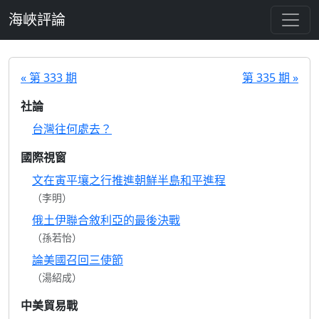
跳至主要內容
海峽評論
« 第 333 期
第 335 期 »
社論
台灣往何處去？
國際視窗
文在寅平壤之行推進朝鮮半島和平進程
（李明）
俄土伊聯合敘利亞的最後決戰
（孫若怡）
論美國召回三使節
（湯紹成）
中美貿易戰