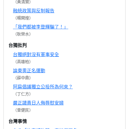
（黃清賢）
融統政策與反制報告
（楊開煌）
「我們都被李登輝騙了！」
（耿榮水）
台獨批判
台獨絕對沒有軍事安全
（高雄柏）
論東奧正名運動
（薛中鼎）
阿扁倡議獨立公投所為何來？
（丁仁方）
嚴正譴責日人侮辱慰安婦
（曾健民）
台灣事情