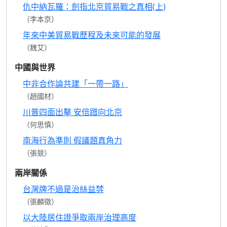
仇中納瓦羅：劍指北京貿易戰之真相(上)
（李本京）
年來中美貿易戰歷程及未來可能的發展
（魏艾）
中國與世界
中非合作論共建「一帶一路」
（趙國材）
川普四面出擊 安倍蹭向北京
（何思慎）
南海行為準則 假議題真角力
（張競）
兩岸關係
台灣牌不過是治絲益棼
（張麟徵）
以大陸居住證爭取兩岸治理高度