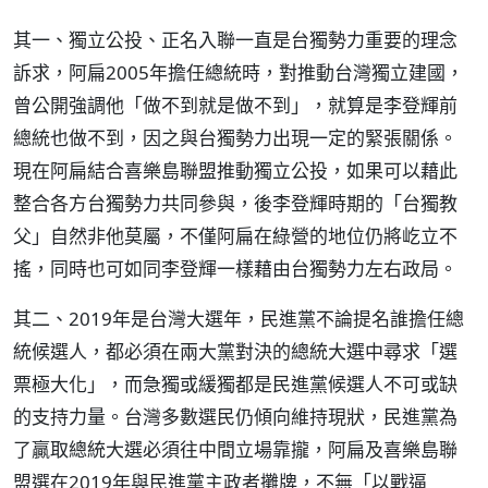
其一、獨立公投、正名入聯一直是台獨勢力重要的理念
訴求，阿扁2005年擔任總統時，對推動台灣獨立建國，
曾公開強調他「做不到就是做不到」，就算是李登輝前
總統也做不到，因之與台獨勢力出現一定的緊張關係。
現在阿扁結合喜樂島聯盟推動獨立公投，如果可以藉此
整合各方台獨勢力共同參與，後李登輝時期的「台獨教
父」自然非他莫屬，不僅阿扁在綠營的地位仍將屹立不
搖，同時也可如同李登輝一樣藉由台獨勢力左右政局。
其二、2019年是台灣大選年，民進黨不論提名誰擔任總
統候選人，都必須在兩大黨對決的總統大選中尋求「選
票極大化」，而急獨或緩獨都是民進黨候選人不可或缺
的支持力量。台灣多數選民仍傾向維持現狀，民進黨為
了贏取總統大選必須往中間立場靠攏，阿扁及喜樂島聯
盟選在2019年與民進黨主政者攤牌，不無「以戰逼