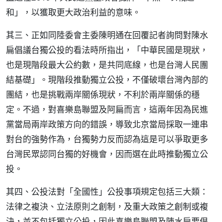
和」，以獲取更大政治利益的意味。
其三、正如同陸委會主委陳明通在回覆記者詢問對陳水
扁倡議台獨公投的看法時所指出，「中華民國是現狀，
也是現階段最大公約數，是共同底線，也是台灣人民團
結基礎」。現階段推動獨立公投，不僅破壞台灣內部的
團結，也是挑戰兩岸關係現狀，不利於兩岸關係的穩
定。不過，對喜樂島聯盟及阿扁而言，這兩年因為民進
黨當局兩岸政策方向的錯誤，導致北京當局採取一連串
對台的強勢作為，台獨勢力反而認為這是可以爭取更多
台灣民眾認同台獨的好機會，因而選在此時推動獨立公
投。
其四、公投法對「全國性」公投事項規定包括三大類：
法律之複決、立法原則之創制，及重大政策之創制或複
決，並不包括獨立公投，因此喜樂島聯盟及陳水扁要倡