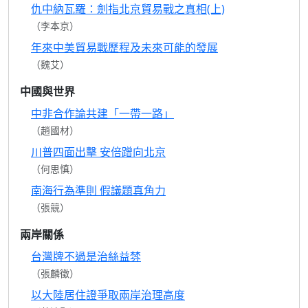
仇中納瓦羅：劍指北京貿易戰之真相(上)
（李本京）
年來中美貿易戰歷程及未來可能的發展
（魏艾）
中國與世界
中非合作論共建「一帶一路」
（趙國材）
川普四面出擊 安倍蹭向北京
（何思慎）
南海行為準則 假議題真角力
（張競）
兩岸關係
台灣牌不過是治絲益棼
（張麟徵）
以大陸居住證爭取兩岸治理高度