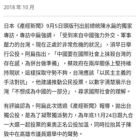
2018 年 10 月
日本《產經新聞》9月5日頭版刊出前總統陳水扁的獨家
專訪，專訪中扁強調，「受到來自中國強力外交、軍事
壓力的台灣，現在正處於非常危機的狀況」，須早日舉
行公投。阿扁指出，「中國要在國際社會上抹殺台灣的
存在感，為併台做準備」，蔡政府在兩岸關係上堅持維
持現狀，這樣採取守勢不夠，台灣應該「以民主主義的
手法對抗」，他建議推動公民投票，以數字清楚展示台
灣「不想成為中國的一部分」，尋求國際社會的理解。
有評論認為，阿扁此次透過《產經新聞》報導，拋出台
獨公投，是為了凝聚獨派勢力，為年底11月24日跟九合
一大選一起投票的東奧正名公投加溫，同時拉抬其子陳
致中在高雄市議員選舉中的聲勢。