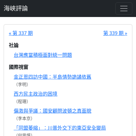
跳至主要內容
海峽評論
« 第 337 期
第 339 期 »
社論
台灣應當積極面對統一問題
國際視窗
金正恩四訪中國：半島情勢詭譎依舊
（李明）
西方民主政治的困境
（程珊）
偏激與爭議：國安顧問波頓之真面貌
（李本京）
「同盟萎縮」：川普外交下的東亞安全變局
（何思慎）