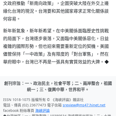
文政府推動「新南向政策」，企圖突破大陸在外交上邊
緣化台灣的現況。台灣要和其他國家尋求正常化關係談
何容易。
新年新氣象，新年新希望。在中美關係面臨歷史性挑戰
的局面下，台灣逐步衰落，又面臨中美關係惡化，日益
複雜的國際形勢，但也迎來需要重新定位的契機。美國
儘管保持「一中政策」及有限度的「對台軍售」，然在
華府眼中，台灣已不再是一張具有實質效益的大牌。◆
創刊宗旨：一、政治民主，社會平等；二、兩岸整合，祖國
統一；三、復興中華，世界和平。
ISSN 1018-1075 版權所有 © 《海峽評論》雜誌社
電話、傳真 (02) 23677473 電子信箱
sreview@ms47.hinet.net
facebook 粉絲專頁
海峽評論
●台灣地區：一、郵政劃撥：19389534 海峽學術出版社；二、土地