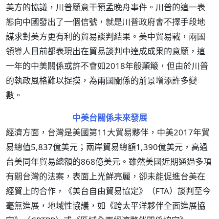
美方的協議，川普願意干預孟晚舟事件。川普的這一表
態向中國發出了一個信號，就是川普政府會不擇手段地
謀求對美方更有利的貿易談判結果。美中貿易戰，兩國
領導人目前都表現出在貿易談判中達成成果的意願，這
一年的中美關係或許不會如2018年般顛簸，但由於川普
的執政風格難以捉摸，為兩國關係的前景增添許多變
數。
中美台關係未來發展
經濟方面，台灣是美國第11大貿易夥伴，中美2017年貿
易總值5,837億美元；兩岸貿易總額1,390億美元，高過
台美同年貿易總額的868億美元。雖然美國近期通過多項
有關台灣的法案，表面上光鮮亮麗，卻未能促進台美在
經貿上的合作，《美台自由貿易協定》（FTA）談判至今
毫無進展，地域性協議，如《跨太平洋夥伴全面進展協