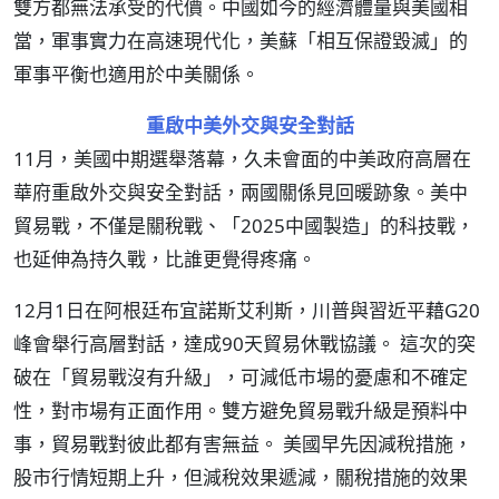
雙方都無法承受的代價。中國如今的經濟體量與美國相
當，軍事實力在高速現代化，美蘇「相互保證毀滅」的
軍事平衡也適用於中美關係。
重啟中美外交與安全對話
11月，美國中期選舉落幕，久未會面的中美政府高層在
華府重啟外交與安全對話，兩國關係見回暖跡象。美中
貿易戰，不僅是關稅戰、「2025中國製造」的科技戰，
也延伸為持久戰，比誰更覺得疼痛。
12月1日在阿根廷布宜諾斯艾利斯，川普與習近平藉G20
峰會舉行高層對話，達成90天貿易休戰協議。 這次的突
破在「貿易戰沒有升級」，可減低市場的憂慮和不確定
性，對市場有正面作用。雙方避免貿易戰升級是預料中
事，貿易戰對彼此都有害無益。 美國早先因減稅措施，
股市行情短期上升，但減稅效果遞減，關稅措施的效果