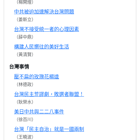
（楊開煌）
中共被迫加速解決台灣問題
（姜新立）
台灣不接受統一者的心理因素
（薛中鼎）
構建人民嚮往的美好生活
（黃清賢）
台灣事情
壓不扁的玫瑰花楊逵
（林德政）
台灣民主荒謬劇，敗選者聯盟！
（耿榮水）
美日中共與二二八事件
（徐百川）
台灣「民主自治」就是一國兩制
（王曉波）