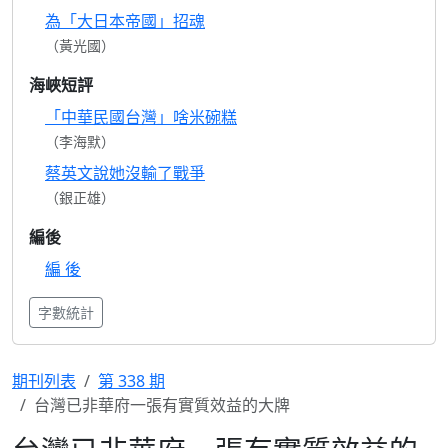
為「大日本帝國」招魂
（黃光國）
海峽短評
「中華民國台灣」啥米碗糕
（李海默）
蔡英文說她沒輸了戰爭
（銀正雄）
編後
編 後
字數統計
期刊列表
第 338 期
台灣已非華府一張有實質效益的大牌