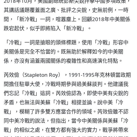
2018年10月，美國副總統彭斯尖銳抨擊中國多項政策，
其講話議題覆蓋面之廣、批評之尖銳，史無前例，一時
間，「新冷戰」一詞，喧囂塵上。回顧2018年中美關係
跌宕起伏，似乎即將陷入「新冷戰」。
「冷戰」一詞是搶眼的頭條標題，使用「冷戰」形容中
美關係是完全不恰當的。既無助於解釋如今的中美關
係，亦沒有涵蓋兩國關係的複雜性和高速演化特點。
芮效儉（Stapleton Roy），1991-1995年克林頓當政期
間擔任駐華大使，冷戰時期參與過美蘇談判。他建議我
們忘記「冷戰」這詞。芮效儉認為，即使中美有尖銳的
矛盾，也無法與美蘇「冷戰」相提並論。說中美「冷
戰」，模糊了許多雙方應當合作的領域。芮效儉雖不認
同中美冷戰的說法，但指出，當今中美關係與美蘇「冷
戰」的相似之處，在雙方都有強大的實力，戰爭將帶來