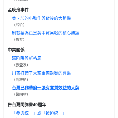
孟晚舟事件
美、加的小動作與背後的大動機
（熊玠）
制裁華為已是美中貿易戰的核心議題
（魏艾）
中美關係
舊陷阱與新格局
（張登及）
川普打錯了太空軍備競賽的算盤
（高雄柏）
台灣已非華府一張有實質效益的大牌
（趙國材）
告台灣同胞書40週年
「參與統一」或「被迫統一」