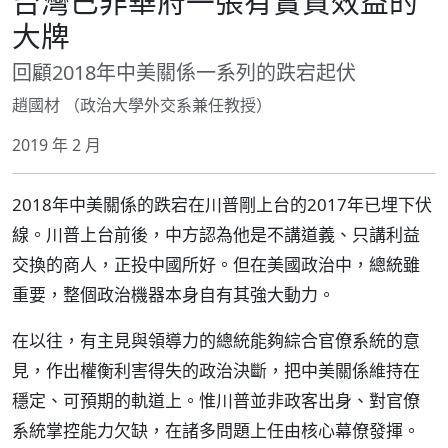
台灣已非華府一張有實質效益的
大牌
回顧2018年中美關係一系列的跌宕起伏
趙國材 （政治大學外交系兼任教授）
2019 年 2 月
2018年中美關係的跌宕在川普剛上台的2017年已埋下伏
線。川普上台前後，中方認為他是不講道義、只講利益
交換的商人，正投中國所好。但在美國政治中，總統雖
重要，整個政治機器本身自有其強大動力。
在以往，有主見與領導力的總統能夠綜合官僚系統的意
見，作出權衡利害得失的政治決斷，把中美關係維持在
穩定、可預期的軌道上。惟川普並非政客出身、對官僚
系統掌控能力欠缺，在諸多問題上任由核心幕僚發揮。