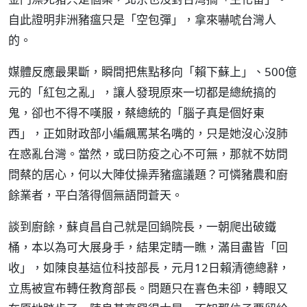
自此證明非洲豬瘟只是「空包彈」，拿來嚇唬台灣人
的。
媒體反應最果斷，瞬間把焦點移向「賴下蘇上」、500億
元的「紅包之亂」，讓人發現原來一切都是總統搞的
鬼，卻也不得不嘆服，蔡總統的「腦子真是個好東
西」，正如財政部小編飆罵某名嘴的，只是她沒心沒肺
在惑亂台灣。當然，或曰防疫之心不可無，那就不妨問
問蔡的居心，何以大陣仗操弄豬瘟議題？可憐豬農和廚
餘業者，平白落得個無語問蒼天。
談到廚餘，蘇貞昌自己就是回鍋院長，一朝爬出破鐵
桶，本以為可大展身手，結果定睛一瞧，滿目盡皆「回
收」，如陳良基這位科技部長，元月12日賴清德總辭，
立馬被宣布轉任教育部長。問題只在喜色未卻，轉眼又