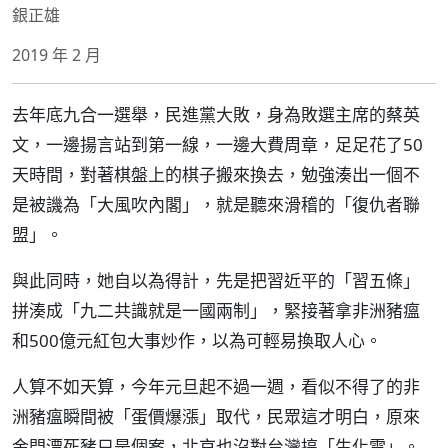
銀正雄
2019 年 2 月
去年底九合一選舉，民進黨大敗，身為敗選主席的蔡英
文，一邊揚言站到第一線，一邊大費周章，足足花了50
天時間，對著棋盤上的棋子搬來換去，勉強湊出一個不
是被譏為「大風吹內閣」，就是聽來滑稽的「復仇者聯
盟」。
與此同時，她自以為得計，先是把習近平的「習五條」
拼湊成「九二共識就是一國兩制」，緊接著拿非洲豬瘟
和500億元紅包大事炒作，以為可輕易換取人心。
人算不如天算，今年元旦起不過一週，看似不得了的非
洲豬瘟瞬間被「蛋價爆漲」取代，民眾這才明白，原來
金門漂死豬只是個案，北京也沒對台灣搞「生化雷」。