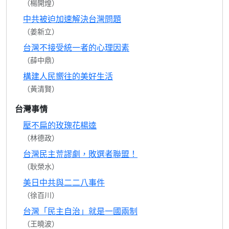
（楊開煌）
中共被迫加速解決台灣問題
（姜新立）
台灣不接受統一者的心理因素
（薛中鼎）
構建人民嚮往的美好生活
（黃清賢）
台灣事情
壓不扁的玫瑰花楊逵
（林德政）
台灣民主荒謬劇，敗選者聯盟！
（耿榮水）
美日中共與二二八事件
（徐百川）
台灣「民主自治」就是一國兩制
（王曉波）