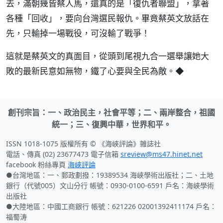
去，滿朝幾皆蔡人馬，還真的是「復仇者聯盟」，拿著
各種「回收」，要向台灣選民報仇。畢竟蔡英文放話在
先，只輸掉一場戰役，可沒輸了戰爭！
這就是蔡英文的真面目，從頭到尾視九合一選舉讓她大
敗的最新民意如無物，鐵了心要與全民為敵。◆
創刊宗旨：一、政治民主，社會平等；二、兩岸整合，祖國
統一；三、復興中華，世界和平。
ISSN 1018-1075 版權所有 © 《海峽評論》雜誌社
電話、傳真 (02) 23677473 電子信箱
sreview@ms47.hinet.net
facebook 粉絲專頁
海峽評論
●台灣地區：一、郵政劃撥：19389534 海峽學術出版社；二、土地
銀行（代號005）文山分行 帳號：0930-0100-6591 戶名：海峽學術
出版社
●大陸地區：中國工商銀行 帳號：621226 02001392411174 戶名：
福蜀涛