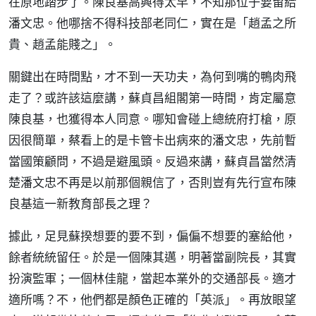
在原地踏步了。陳良基高興得太早，不知那位子要留給
潘文忠。他哪捨不得科技部老同仁，實在是「趙孟之所
貴、趙孟能賤之」。
關鍵出在時間點，才不到一天功夫，為何到嘴的鴨肉飛
走了？或許該這麼講，蘇貞昌組閣第一時間，肯定屬意
陳良基，也獲得本人同意。哪知會碰上總統府打槍，原
因很簡單，蔡看上的是卡管卡出病來的潘文忠，先前暫
當國策顧問，不過是避風頭。反過來講，蘇貞昌當然清
楚潘文忠不再是以前那個親信了，否則豈有先行宣布陳
良基這一新教育部長之理？
據此，足見蘇揆想要的要不到，偏偏不想要的塞給他，
餘者統統留任。於是一個陳其邁，明著當副院長，其實
扮演監軍；一個林佳龍，當起本業外的交通部長。適才
適所嗎？不，他們都是顏色正確的「英派」。再放眼望