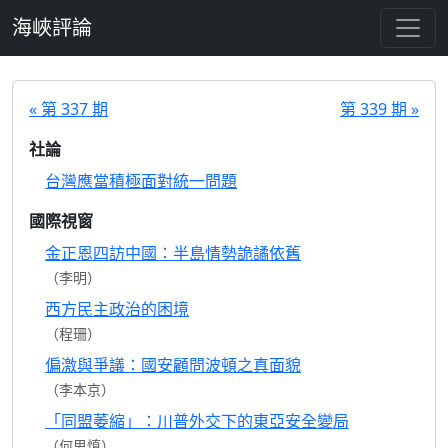
跳至主要內容
海峽評論
« 第 337 期
第 339 期 »
社論
台灣應當積極面對統一問題
國際視窗
金正恩四訪中國：半島情勢詭譎依舊
（李明）
西方民主政治的困境
（程珊）
偏激與爭議：國安顧問波頓之真面貌
（李本京）
「同盟萎縮」：川普外交下的東亞安全變局
（何思慎）