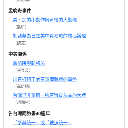
孟晚舟事件
美、加的小動作與背後的大動機
（熊玠）
制裁華為已是美中貿易戰的核心議題
（魏艾）
中美關係
舊陷阱與新格局
（張登及）
川普打錯了太空軍備競賽的算盤
（高雄柏）
台灣已非華府一張有實質效益的大牌
（趙國材）
告台灣同胞書40週年
「參與統一」或「被迫統一」