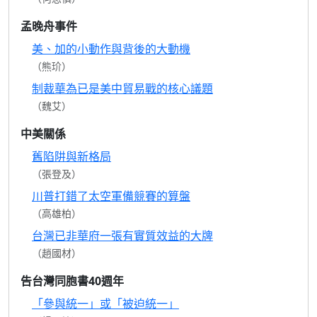
孟晚舟事件
美、加的小動作與背後的大動機
（熊玠）
制裁華為已是美中貿易戰的核心議題
（魏艾）
中美關係
舊陷阱與新格局
（張登及）
川普打錯了太空軍備競賽的算盤
（高雄柏）
台灣已非華府一張有實質效益的大牌
（趙國材）
告台灣同胞書40週年
「參與統一」或「被迫統一」