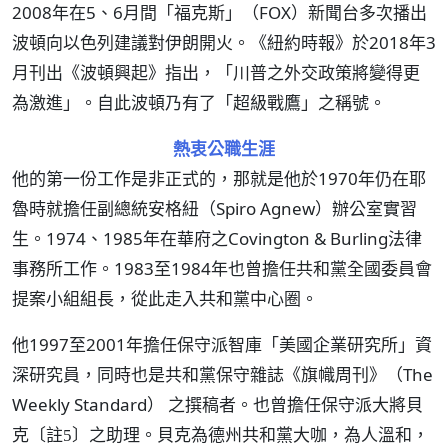
2008年在5、6月間「福克斯」（FOX）新聞台多次播出
波頓向以色列建議對伊朗開火。《紐約時報》於2018年3
月刊出《波頓興起》指出，「川普之外交政策將變得更
為激進」。自此波頓乃有了「超級戰鷹」之稱號。
熱衷公職生涯
他的第一份工作是非正式的，那就是他於1970年仍在耶
魯時就擔任副總統安格紐（Spiro Agnew）辦公室實習
生。1974、1985年在華府之Covington & Burling法律
事務所工作。1983至1984年也曾擔任共和黨全國委員會
提案小組組長，從此走入共和黨中心圈。
他1997至2001年擔任保守派智庫「美國企業研究所」資
深研究員，同時也是共和黨保守雜誌《旗幟周刊》（The
Weekly Standard） 之撰稿者。也曾擔任保守派大將貝
克
之助理。貝克為德州共和黨大咖，為人溫和，
〔註5〕