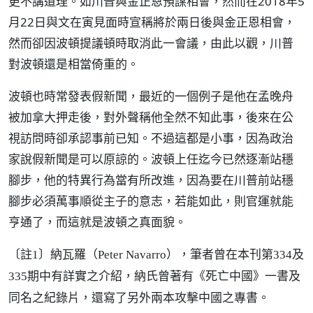
更不講道理。如川普與金正恩預謀相會，然而在2018年5
月22日與文在寅見面時宣稱將於兩日後與金正恩相會，
然而卻因波頓提議頓時取消此一會議，由此以觀，川普
對波頓還是相當倚重的。
波頓也時常發表假新聞，最近的一個例子是他在孟晚舟
被加拿大押走後，對外聲稱他全然不知此事，後來在公
視訪問時卻承認事前已知。不過這都是小事，因為政治
家說假新聞是可以原諒的。波頓上任迄今已然逐漸站穩
腳步，他的特異行為當有所改進，因為要在川普前站穩
腳步必須萬事順從主子的意志，若能如此，則官運就能
亨通了，而這就是波頓之真面貌。
〔註1〕納瓦羅（Peter Navarro），筆者曾在本刊第334及
335期中有詳實之介紹，納氏曾著有《死亡中國》一書及
同名之紀錄片，還寫了另外兩本攻擊中國之專書。