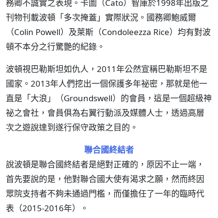
務卿不誠實之表現。卡圖（Cato）智庫於1998年出版之
刊物刊載波頓「多次掩蓋」實際狀況。國務卿鮑威爾
（Colin Powell）及萊斯（Condoleezza Rice）均有對波
頓不本分之行驚艷的紀錄。
波頓視巴勒斯坦如仇人，2011年公然宣稱巴勒斯坦不是
國家。2013年人們挖出一個保護多年祕密，那就是他一
直是「大浪」（Groundswell）的會員，這是一個超級神
祕之會社，會員俱為右翼行動派及媒體人士，透過高層
次之遊說達到遂行保守政策之目的。
聯合國終結者
說波頓是聯合國終結者是絕對正確的，原因不止一端，
首先要說的是，他對聯合國大使有渴求之願，然而終因
眾院支持者不夠未通過門檻，而僅擔任了一年的臨時代
表（2015-2016年）。