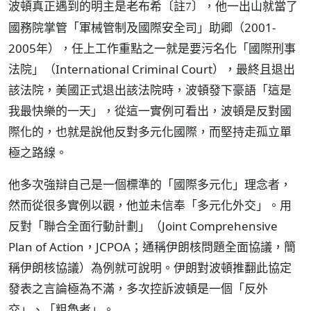
波頓真正遇到的明主是老布希
，他一出山就當了
〔註7〕
國務院掌管「軍械管制及國際安全司」助卿（2001-
2005年），任上工作重點之一就是要污名化「國際刑事
法院」（International Criminal Court），最終且退出
該法院，美國正式退出該法院時，波頓發下豪語「這是
我最快樂的一天」，從這一實例可看出，波頓是反對國
際化的，也就是說他反對多元化國際，而堅持走孤立單
極之路線。
他多次強辯自己是一個標準的「國際多元化」理念者，
然而從很多實例以觀，他並未信奉「多元化外交」。用
反對「聯合全面行動計劃」（Joint Comprehensive
Plan of Action，JCPOA；通稱伊朗核問題全面協議，簡
稱伊朗核協議）為例就可說明。伊朗對波頓推翻此協定
發表之言論極為不滿，多次控訴波頓是一個「反外
交」、「粗魯者」。