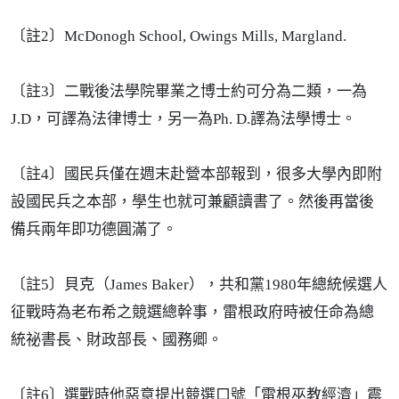
〔註2〕McDonogh School, Owings Mills, Margland.
〔註3〕二戰後法學院畢業之博士約可分為二類，一為
J.D，可譯為法律博士，另一為Ph. D.譯為法學博士。
〔註4〕國民兵僅在週末赴營本部報到，很多大學內即附
設國民兵之本部，學生也就可兼顧讀書了。然後再當後
備兵兩年即功德圓滿了。
〔註5〕貝克（James Baker），共和黨1980年總統候選人
征戰時為老布希之競選總幹事，雷根政府時被任命為總
統祕書長、財政部長、國務卿。
〔註6〕選戰時他惡意提出競選口號「雷根巫教經濟」震