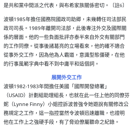
是共和黨中間派之代表，與布希家族關係密切。
〔註6〕
波頓1985年擔任國務院國政司助卿，未幾轉任司法部民
政司司長。1989年離開司法部，此後專注外交及國際關
係的層面。他的一些負面批評亦泰半來自外交有關部門
的工作同僚。從事後諸葛亮的立場看來，他的確不適合
從事外交工作，因為他為人霸道，意識型態僵硬，在他
的行事風範字典中看不到中庸平和這個詞。
展開外交工作
波頓1982-1983年間擔任美國「國際開發總署」
（USAID）計劃組助理組長，也就在此一任上他的同僚芬
妮（Lynne Finny）小姐控訴波曾強令她遊說有關修改公
務規定之工作，這一指控當然令波頓迅速離職，也證明
他在工作上之強硬手段，有了脅迫僚屬聽命之紀錄。