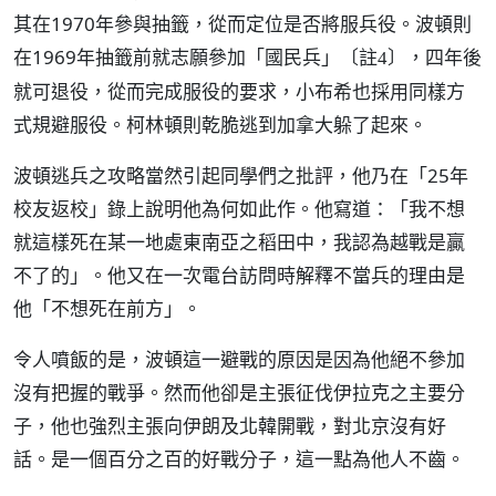
其在1970年參與抽籤，從而定位是否將服兵役。波頓則
在1969年抽籤前就志願參加「國民兵」
，四年後
〔註4〕
就可退役，從而完成服役的要求，小布希也採用同樣方
式規避服役。柯林頓則乾脆逃到加拿大躲了起來。
波頓逃兵之攻略當然引起同學們之批評，他乃在「25年
校友返校」錄上說明他為何如此作。他寫道：「我不想
就這樣死在某一地處東南亞之稻田中，我認為越戰是贏
不了的」。他又在一次電台訪問時解釋不當兵的理由是
他「不想死在前方」。
令人噴飯的是，波頓這一避戰的原因是因為他絕不參加
沒有把握的戰爭。然而他卻是主張征伐伊拉克之主要分
子，他也強烈主張向伊朗及北韓開戰，對北京沒有好
話。是一個百分之百的好戰分子，這一點為他人不齒。