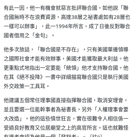
有此一因，他一有機會就惡言批評聯合國。如他說「聯
合國無時不在浪費資源，高達38層之祕書處如有28層也
一樣可以辦事」，此一1994年所言，成了日後反對聯合
國者借用之「金句」。
他多次放話，「聯合國是不存在」，只有美國單邊領導
之國際社會才能有效辦事，美國才能獲取最大利益。他
更重點式地指出一定要能「統領」他才支持聯合國。他
在其《絕不投降》一書中詳細描寫聯合國只是執行美國
外交政策一工具耳。
他建議五個常任理事國直接指揮聯合國，取消安理會，
並且要選一位能幹事者為祕書長，另外「人權理事會要
大改造」。他的這些憤世狂言，實在很難令人相信係一
受過良好教育又位居廟堂之上的高官所言。這也就難怪
有識者會認為他是一個「發怒者」。