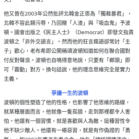
他又曾在2003年公然批評北韓金正恩為「獨裁暴君」，
北韓不容此類污辱，乃回贈「人渣」與「吸血鬼」予波
頓。國會出版之《民主人士》（Democrat）即發文指責
波頓之「非外交語言」。然而他的狂言瘋語卻常討「主
子」歡心，老布希即公開稱頌波頓知道如何在聯合國對
付反對聲浪。波頓也自鳴得意地說，只要有「榔頭」即
可「震動」對方。換句話說，他的理念思維完全是實力
主義。
爭議一生的波頓
波頓的個性塑造了他的性格，也影響了他思維的路線，
就某種層面而言，他就像一隻孤狼，走到那裡都令人害
怕。他還有一個習慣，就是喜歡與人為敵。這種習性令
他不缺少敵人。他還有一樁惡習，就是有作偽證的「勇