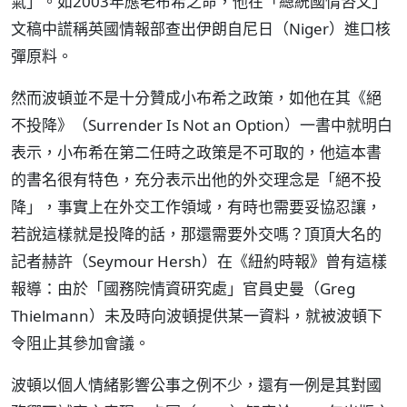
氣」。如2003年應老布希之命，他在「總統國情咨文」
文稿中謊稱英國情報部查出伊朗自尼日（Niger）進口核
彈原料。
然而波頓並不是十分贊成小布希之政策，如他在其《絕
不投降》（Surrender Is Not an Option）一書中就明白
表示，小布希在第二任時之政策是不可取的，他這本書
的書名很有特色，充分表示出他的外交理念是「絕不投
降」，事實上在外交工作領域，有時也需要妥協忍讓，
若說這樣就是投降的話，那還需要外交嗎？頂頂大名的
記者赫許（Seymour Hersh）在《紐約時報》曾有這樣
報導：由於「國務院情資研究處」官員史曼（Greg
Thielmann）未及時向波頓提供某一資料，就被波頓下
令阻止其參加會議。
波頓以個人情緒影響公事之例不少，還有一例是其對國