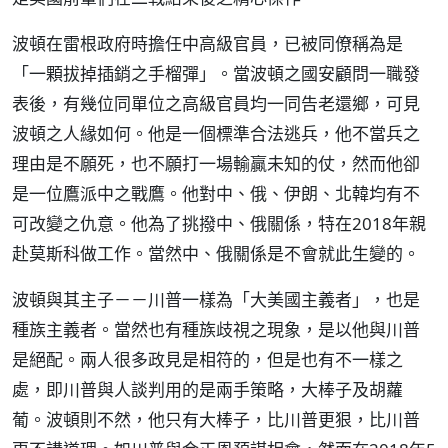
波頓在雷根政府時擔任中高級官員，已被同僚稱為是
「一顆拔掉插銷之手榴彈」。當波頓之國安顧問一職發
表後，有幾位同單位之高級官員均一同告老還鄉，可見
波頓之人緣如何。他是一個標準合法逃兵，他不當兵之
理由是不願死，也不願打一場輸贏未知的仗，然而他卻
是一位鷹派中之戰鷹。他對中、俄、伊朗、北韓均有不
可改變之仇意。他為了挑撥中、俄關係，特在2018年親
赴莫斯科做工作。當然中、俄關係是不會就此生變的。
波頓與其主子－－川普一樣為「大美國主義者」，也是
種族主義者。當然也有種族歧視之現象，是以他與川普
是絕配。兩人很多政見是相符的，但是也有不一樣之
處，即川普與人談判用的是兩手策略，大棒子及胡蘿
葡。波頓則不然，他只有大棒子，比川普更狠，比川普