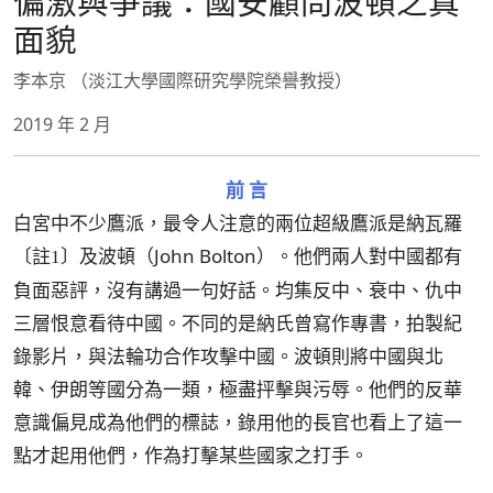
偏激與爭議：國安顧問波頓之真
面貌
李本京 （淡江大學國際研究學院榮譽教授）
2019 年 2 月
前 言
白宮中不少鷹派，最令人注意的兩位超級鷹派是納瓦羅
及波頓（John Bolton）。他們兩人對中國都有
〔註1〕
負面惡評，沒有講過一句好話。均集反中、衰中、仇中
三層恨意看待中國。不同的是納氏曾寫作專書，拍製紀
錄影片，與法輪功合作攻擊中國。波頓則將中國與北
韓、伊朗等國分為一類，極盡抨擊與污辱。他們的反華
意識偏見成為他們的標誌，錄用他的長官也看上了這一
點才起用他們，作為打擊某些國家之打手。