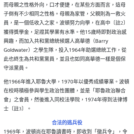
而母親之性格外向，口才便捷，在某些方面而言，這母
子倒有不少相同之性格。母親為家管，父親則為一救火
員，是一個低收入之家。波頓努力向學，在高中
〔註2〕
獲得獎學金，足證其學業有水準。他15歲時即對政治感
興趣，而加入共和黨總統候選人高華德（Barry
Goldwater）之學生隊，投入1964年助選總統工作，從
此也終生為共和黨黨員，並且也如同高華德一樣是個保
守派黨員。
他1966年進入耶魯大學，1970年以優秀成績畢業。波頓
在校時積極參與學生政治性團體，並是「耶魯政治聯合
會」之會員，然後進入同校法學院，1974年得到法律博
士
。
〔註3〕
合法的逃兵役
1969年，波頓尚在耶魯讀書時，即收到「徵兵令」，令