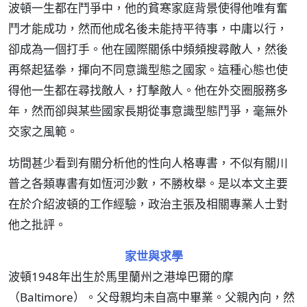
波頓一生都在鬥爭中，他的貧寒家庭背景使得他唯有奮
鬥才能成功，然而他成名後未能持平待事，中庸以行，
卻成為一個打手。他在國際關係中頻頻搜尋敵人，然後
再祭起猛拳，揮向不同意識型態之國家。這種心態也使
得他一生都在尋找敵人，打擊敵人。他在外交圈服務多
年，然而卻與某些國家長期從事意識型態鬥爭，毫無外
交家之風範。
坊間甚少看到有關分析他的性向人格專書，不似有關川
普之各類專書有如恆河沙數，不勝枚舉。是以本文主要
在於介紹波頓的工作經驗，政治主張及相關專業人士對
他之批評。
家世與求學
波頓1948年出生於馬里蘭州之港埠巴爾的摩
（Baltimore）。父母親均未自高中畢業。父親內向，然