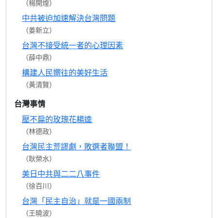
（楊開煌）
中共被迫加速解決台灣問題
（姜新立）
台灣不接受統一者的心理因素
（薛中鼎）
構建人民嚮往的美好生活
（黃清賢）
台灣事情
壓不扁的玫瑰花楊逵
（林德政）
台灣民主荒謬劇，敗選者聯盟！
（耿榮水）
美日中共與二二八事件
（徐百川）
台灣「民主自治」就是一國兩制
（王曉波）