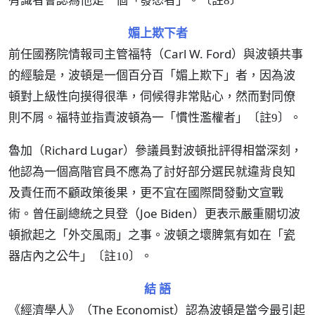
〔註8〕
媚上欺下者
前任國務院情報司主管福特（Carl W. Ford）與波頓共事
的經驗是，波頓是一個百分百「媚上欺下」者，因為波
頓對上級性向摸得很準，伺候得非常貼心，然而對同僚
則不屑。福特並指責波頓為一「慣性濫權者」
。
〔註9〕
魯加（Richard Lugar）參議員對波頓批評得相當深刻，
他認為一個高階官員不應為了討好部分選民就違背良知
及責任而不顧政策後果，更不宜在國際間發動文宣戰
術。曾任副總統之貝登（Joe Biden）更表示嚴重關切波
頓掀起之「外交風雨」之事。波頓之壞脾氣有如在「瓷
器店內之公牛」
。
〔註10〕
結 語
《經濟學人》（The Economist）認為波頓是當今最引起