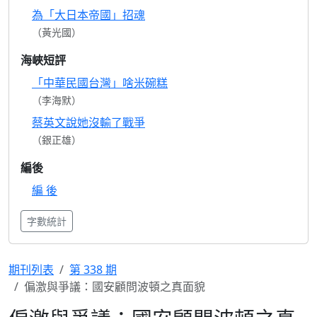
為「大日本帝國」招魂
（黃光國）
海峽短評
「中華民國台灣」啥米碗糕
（李海默）
蔡英文說她沒輸了戰爭
（銀正雄）
編後
編 後
字數統計
期刊列表
第 338 期
偏激與爭議：國安顧問波頓之真面貌