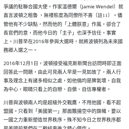
爭議的駐聯合國大使。作家溫德爾（Jamie Wendel）就
直言波頓之粗魯 ，無禮態度為同僚所不喜
。儘
〔註11〕
管他有不少缺點，然而他的「上體朕意」作風，卻合了
長官們的意，而他今日的「主子」也深予信任。事實
上，川普早在2016年參與大選時，就將波頓列為未來國
務卿人選之一。
2016年12月1日，波頓接受福克斯新聞台訪問時即正面
回答此一問題，由此可見兩人早是一見如故了，兩人行
事及理念上有諸多相似之處，如他倆均是脾氣壞，自我
為中心，眼睛只看上的自戀、自傲、自信專權者。
川普與波頓兩人均是超級外交戰鷹，不甩他國，看不起
盟國。只看到「美國第一」那面飄揚空中的旗幟，要以
一國之力重新塑造世界秩序。殊不知今日之世界秩序都
是美國前輩們在二戰結束後之精心傑作。