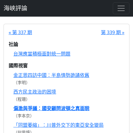
跳至主要內容
海峽評論
« 第 337 期
第 339 期 »
社論
台灣應當積極面對統一問題
國際視窗
金正恩四訪中國：半島情勢詭譎依舊
（李明）
西方民主政治的困境
（程珊）
偏激與爭議：國安顧問波頓之真面貌
（李本京）
「同盟萎縮」：川普外交下的東亞安全變局
（何思慎）