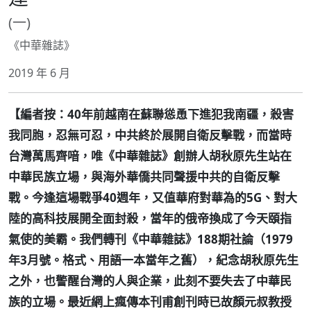
(一)
《中華雜誌》
2019 年 6 月
【編者按：40年前越南在蘇聯慫恿下進犯我南疆，殺害
我同胞，忍無可忍，中共終於展開自衛反擊戰，而當時
台灣萬馬齊喑，唯《中華雜誌》創辦人胡秋原先生站在
中華民族立場，與海外華僑共同聲援中共的自衛反擊
戰。今逢這場戰爭40週年，又值華府對華為的5G、對大
陸的高科技展開全面封殺，當年的俄帝換成了今天頤指
氣使的美霸。我們轉刊《中華雜誌》188期社論（1979
年3月號。格式、用語一本當年之舊），紀念胡秋原先生
之外，也警醒台灣的人與企業，此刻不要失去了中華民
族的立場。最近網上瘋傳本刊甫創刊時已故顏元叔教授