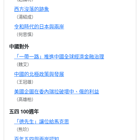
西方沒落的跡象
（湯紹成）
令和時代的日本與兩岸
（何思慎）
中國對外
「一帶一路」推進中國全球經濟金融治理
（魏艾）
中國的北極政策與發展
（王冠雄）
美國企圖在委內瑞拉破壞中、俄的利益
（高雄柏）
五四 100週年
「德先生」讓位給馬克思
（熊玠）
百年五四與兩岸認知