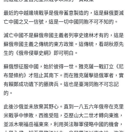
最近的中越邊境戰爭是俄帝蓄意製造的，這是蘇俄要滅
亡中國之又一信號，這是一切中國同胞不可不知的。
滅亡中國不是蘇俄帝國主義者列寧史達林才有的，這是
蘇俄帝國主義之傳統的東方政策。這傳統，看胡秋原先
生的《俄帝侵華史綱》即可明白。
蘇俄想征服中國，始於彼得一世。雅克薩一戰訂立《尼
布楚條約》才阻止其南下。而在雅克薩擊退俄軍者，實
有賴鄭成功遺下的籐牌兵。這也是臺灣同胞不可忘記
的。
此後沙俄並未放棄其野心。直到一八五六年俄帝在克里
米戰爭中慘敗，西進受阻，亞歷山大二世才轉向東進，
並派木喇福岳福東來，利用英法聯軍侵略中國的機會，