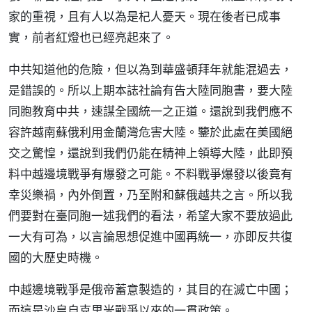
家的重視，且有人以為是杞人憂天。現在後者已成事
實，前者紅燈也已經亮起來了。
中共知道他的危險，但以為到華盛頓拜年就能混過去，
是錯誤的。所以上期本誌社論有告大陸同胞書，要大陸
同胞教育中共，速謀全國統一之正道。還說到我們應不
容許越南蘇俄利用金蘭灣危害大陸。鑒於此處在美國絕
交之驚惶，還說到我們仍能在精神上領導大陸，此即預
料中越邊境戰爭有爆發之可能。不料戰爭爆發以後竟有
幸災樂禍，內外倒置，乃至附和蘇俄越共之言。所以我
們要對在臺同胞一述我們的看法，希望大家不要放過此
一大有可為，以言論思想促進中國再統一，亦即反共復
國的大歷史時機。
中越邊境戰爭是俄帝蓄意製造的，其目的在滅亡中國；
而這是沙皇自克里米戰爭以來的一貫政策。