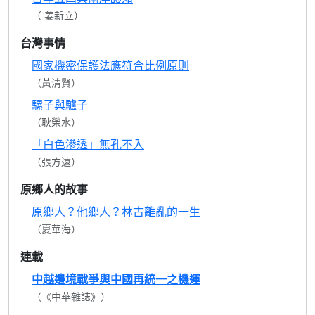
（ 姜新立）
台灣事情
國家機密保護法應符合比例原則
（黃清賢）
騾子與驢子
（耿榮水）
「白色滲透」無孔不入
（張方遠）
原鄉人的故事
原鄉人？他鄉人？林古離亂的一生
（夏華海）
連載
中越邊境戰爭與中國再統一之機運
（《中華雜誌》）