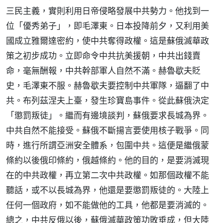
三民主義，實則利用日帝侵略發展中共勢力。他找到一
位「優秀弟子」，即毛澤東。日本投降前夕，又利用美
國成立雅爾達密約，使中共奪得政權。這是蘇俄滅華政
策之初步成功。立即命令中共抗美援朝，中共出錢賣
命，毫無酬報，中共幹部軍人自然不滿。赫魯歇夫貶
史，毛澤東不服。赫魯歇夫要控制中共軍隊，逼翻了中
共。布列茲涅夫上臺，發生珍寶島事件。從此蘇俄決定
「懲罰叛徒」。繼而有邊境談判，蘇俄要求長城為界。
中共自然不能接受。蘇俄不斷揚言要使用核子戰爭。同
時，進行所謂亞洲安全體系，包圍中共。這便是繼俄蒙
條約以後俄印條約，俄越條約。他的目的，是要消滅現
在的中共政權，再立第二次中共政權。如那個政權不能
聽話，或不以長城為界，他還是要懲罰叛徒的。大陸上
任何一個政府，如不能做他的工具，他都是要消滅的。
總之，中共反俄以後，蘇俄滅華政策功敗垂成，但大陸