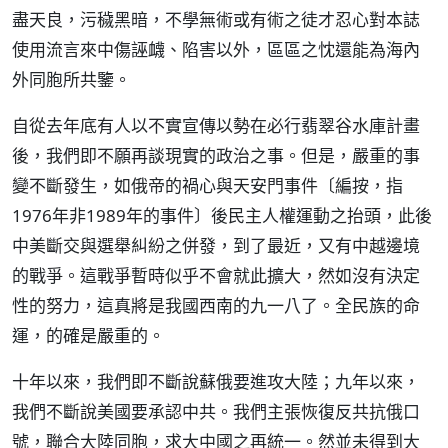
盡天良，污穢黑暗，不學無術或有術之徒才忍心對本誌
使用流言來中傷誣衊、陷害以外，區區之忱還能為海內
外同胞所共鑒。
自從去年底有人以不實宣傳以勢在必行翡翠谷水庫計畫
後，我們即不願再談現實的政治之事。但是，嚴重的事
變不斷發生，如俄帝的禍心與天安門事件〔編按，指
1976年非1989年的事件〕後民主人權運動之抬頭，此後
中美斷交與選舉糾紛之併發，到了最近，又有中越邊境
的戰爭。這戰爭暫時似乎不會就此擴大，然如沒有決定
性的努力，這真將是我國西南的九一八了。全民族的命
運，的確是嚴重的。
十年以來，我們即不斷說蘇俄要進攻大陸；九年以來，
我們不斷說美國要承認中共。我們主張恢復反共抗俄口
號，聯合大陸同胞，求大中國之再統一。然並未得到大