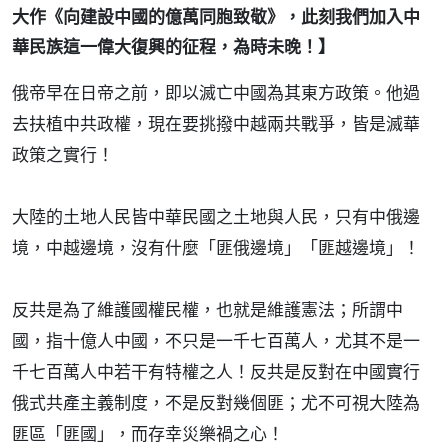
大作《向建設中國的億萬同胞致敬》，此刻我們加入中
華民族這一偉大復興的征程，為時未晚！】
俄帝早在日帝之前，即以滅亡中國為其東方政策。他過
去扶植中共政權，現在要挑撥中越兩共戰爭，皆是滅華
政策之實行！
大陸的土地人民皆中華民國之土地與人民，只有中俄邊
境，中越邊境，沒有什麼「匪俄邊境」「匪越邊境」！
反共是為了維護國權民權，也就是維護憲法；所謂中
國，指十億人中國，不只是一千七百萬人，尤其不是一
千七百萬人中若干有特權之人！反共是反對在中國實行
俄式共產主義制度，不是反對幾個匪；尤不可視大陸為
匪區「匪國」，而存幸災樂禍之心！