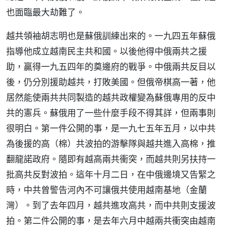
也面臨最大劫難了。
越共領袖胡志明也是蘇俄訓練出來的。一九四五年蘇俄
指導他成立越南民主共和國。以後他得中俄兩共之援
助，贏得一九五四年的奠邊府的戰爭。中俄兩共反目以
後，仍分別援助越共，打敗美國。但俄帝棋高一著，他
居然能使兩共共同製造的越共政權變為蘇俄專用的反中
共的憲兵。蘇俄用了一些什麼手段不得其詳，但兩事則
很明白。第一件公開的事，是一九七五年五月，以中共
為後援的高（棉）共波拍的游擊隊與越共進入高棉，推
翻龍諾政府。隨即有越高兩共衝突，而越共則另扶持一
批高共反對波拍。這年十月二日，在中俄邊境又告緊之
時，中共曾警告河內不可讓俄共使用越南基地（金蘭
灣）。到了去年四月，越共進攻高共，而中共則支援波
拍。第二件公開的事，是去年六月中越兩共衝突由越南