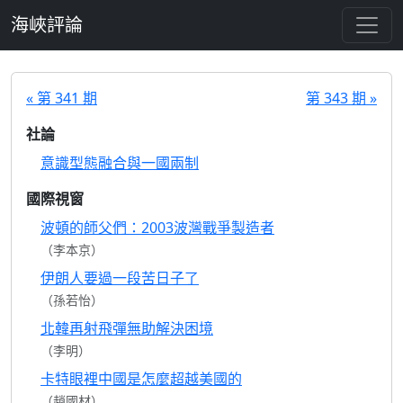
跳至主要內容
海峽評論
« 第 341 期
第 343 期 »
社論
意識型態融合與一國兩制
國際視窗
波頓的師父們：2003波灣戰爭製造者
（李本京）
伊朗人要過一段苦日子了
（孫若怡）
北韓再射飛彈無助解決困境
（李明）
卡特眼裡中國是怎麼超越美國的
（趙國材）