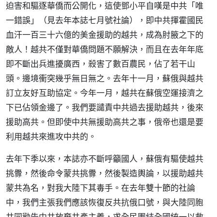
迫害和驅逐華僑而公開化，這使鄧小平自嘆是中共「唯
一錯誤」（見去年本誌七月號社論），即中共揮霍國民
血汗一百三十六億的美金援助的越共，成為肘腋之下的
敵人！越共不僅對華僑問題不願解決，而且在去年年底
即不斷出兵進擾廣西，殺害了數百農民，佔了若干山
頭。邊境衝突幾乎無日無之。去年十一月，蘇俄與越共
訂立友好互助協定。今年一月，越共在蘇俄空運接濟之
下已佔領金邊了。我們要譴責中共過去援助越共，後來
援助高共。但即使中共無援助高共之事，俄帝也還是要
利用越共來進攻中共的。
去年下季以來，本誌亦不斷呼籲國人，蘇俄有驅使越共
挑釁，然後命令蒙共挑釁，然後製造輿論，以援助越共
蒙共為名，對我大陸下其毒手。在去年雙十節的社論
中，我們主張我們應該恢復反共抗俄口號，與大陸同胞
共同勸告中共放棄共產主義，求全民團結全國統一以救