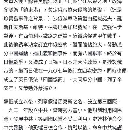
大舉入侵，鯨吞黑龍江以北，烏蘇里江以東之地，改海
參崴為「鎮東港」，奠定俄帝遠東侵略的基礎。（這是
珍寶島事件之背景。）沙俄滅華政策繼由羅拔諾夫．羅
斯托夫斯基，維特，枯魯巴金加以發展，在一度強佔伊
犁後，有西伯利亞鐵路之建設。這鐵路促進甲午戰爭。
此後他誘李鴻章訂立中俄密約，繼而強佔旅大，發動瓜
分中國運動，逼出義和團事件，而有八國聯軍。終於有
日俄戰爭，又造成了日禍。日本之大陸政策，是抄襲俄
帝的。繼而日俄在一九○七年後訂立四次密約，同時也便
成立了英日俄法「四國協商」，共同瓜分中國。到了辛
亥年，又策動外蒙獨立。
蘇俄成立以後，列寧假借馬克斯之名，設立第三國際。
一九二一年設立中共，當時勢力甚小。他想到利用國民
黨，發展中共。等到國民黨不受其利用，史達林便命令
中共暴動。他恐懼日德合作，抗戰以後，命令中共擁護