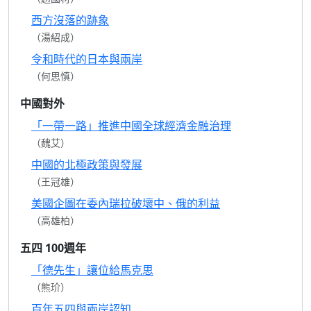
西方沒落的跡象
（湯紹成）
令和時代的日本與兩岸
（何思慎）
中國對外
「一帶一路」推進中國全球經濟金融治理
（魏艾）
中國的北極政策與發展
（王冠雄）
美國企圖在委內瑞拉破壞中、俄的利益
（高雄柏）
五四 100週年
「德先生」讓位給馬克思
（熊玠）
百年五四與兩岸認知