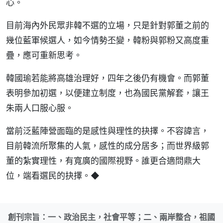
心。
目前海內外民眾非韓不選的立場，只是針對郭董之前的
幾位藍軍候選人，如今情勢丕變，韓粉與郭粉又高度重
疊，應可重新思考。
韓國瑜若能將高雄治理好，四年之後仍有機會。而郭董
表明參加初選，以便建立制度，也為國民黨解套，讓王
朱兩人口服心服。
當前泛藍陣營面臨的是感性與理性的抉擇。不容諱言，
目前韓流所聚集的人氣，感性的成分居多；而世界級郭
董的紮實理性，有寬廣的國際視野。誰更合適問鼎大
位，端看選民的抉擇。◆
創刊宗旨：一、政治民主，社會平等；二、兩岸整合，祖國