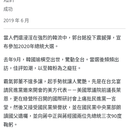
成功
2019 年 6 月
當人們還浸淫在強烈的韓流中，郭台銘投下震撼彈，宣
布參加2020年總統大選。
去年9月，韓國瑜橫空出世，驚動全台。當選後頻頻出
訪，佳評如潮，以至韓粉為之癡狂。
霸氣郭董不遑多讓，起手勢就讓人驚艷。先是在台北宴
請民進黨邀來開會的美方代表－－美國眾議院前議長萊
恩，更在綠營所召開的國際研討會上痛批民進黨一言
堂，然後又接受國民黨榮譽狀，並在國民黨中央黨部朗
讀國父遺囑，並向蔣中正與蔣經國兩位先總統三次90度
鞠躬。