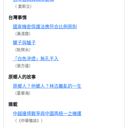
（ 姜新立）
台灣事情
國家機密保護法應符合比例原則
（黃清賢）
騾子與驢子
（耿榮水）
「白色滲透」無孔不入
（張方遠）
原鄉人的故事
原鄉人？他鄉人？林古離亂的一生
（夏華海）
連載
中越邊境戰爭與中國再統一之機運
（《中華雜誌》）