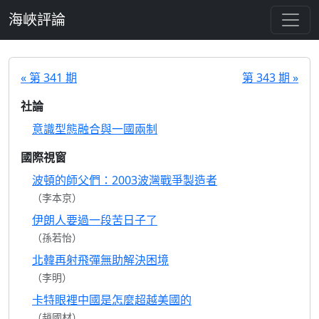
跳至主要內容
海峽評論
« 第 341 期
第 343 期 »
社論
意識型態融合與一國兩制
國際視窗
波頓的師父們：2003波灣戰爭製造者
（李本京）
伊朗人要過一段苦日子了
（孫若怡）
北韓再射飛彈無助解決困境
（李明）
卡特眼裡中國是怎麼超越美國的
（趙國材）