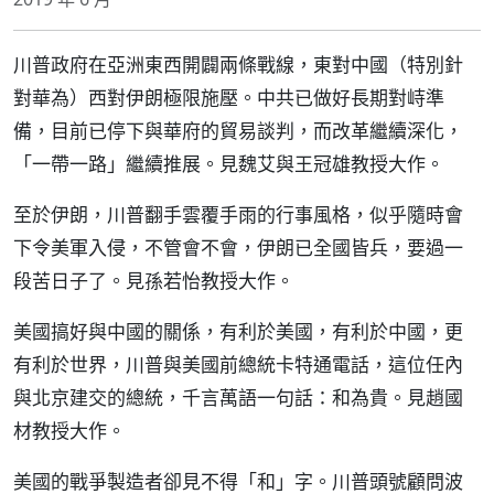
川普政府在亞洲東西開闢兩條戰線，東對中國（特別針
對華為）西對伊朗極限施壓。中共已做好長期對峙準
備，目前已停下與華府的貿易談判，而改革繼續深化，
「一帶一路」繼續推展。見魏艾與王冠雄教授大作。
至於伊朗，川普翻手雲覆手雨的行事風格，似乎隨時會
下令美軍入侵，不管會不會，伊朗已全國皆兵，要過一
段苦日子了。見孫若怡教授大作。
美國搞好與中國的關係，有利於美國，有利於中國，更
有利於世界，川普與美國前總統卡特通電話，這位任內
與北京建交的總統，千言萬語一句話：和為貴。見趙國
材教授大作。
美國的戰爭製造者卻見不得「和」字。川普頭號顧問波