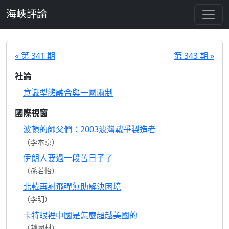
跳至主要內容
海峽評論
« 第 341 期
第 343 期 »
社論
意識型態融合與一國兩制
國際視窗
波頓的師父們：2003波灣戰爭製造者
（李本京）
伊朗人要過一段苦日子了
（孫若怡）
北韓再射飛彈無助解決困境
（李明）
卡特眼裡中國是怎麼超越美國的
（趙國材）