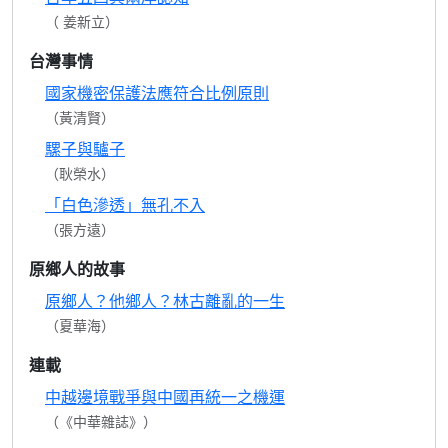
（ 姜新立）
台灣事情
國家機密保護法應符合比例原則
（黃清賢）
騾子與驢子
（耿榮水）
「白色滲透」無孔不入
（張方遠）
原鄉人的故事
原鄉人？他鄉人？林古離亂的一生
（夏華海）
連載
中越邊境戰爭與中國再統一之機運
（《中華雜誌》）