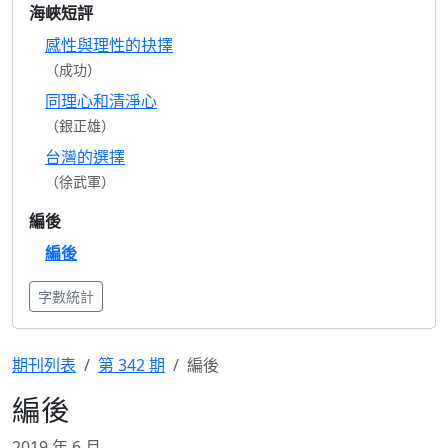
海峽短評
感性與理性的抉擇
（成功）
同理心和清淨心
（銀正雄）
台灣的選擇
（徐武軍）
編後
編後
字數統計
期刊列表
第 342 期
編後
編後
2019 年 6 月