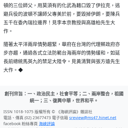
頓的三位師父，用莫須有的化武為藉口毀了伊拉克，逃
避兵役的波頓不讓師父專美於前，要毀掉伊朗，要陳兵
五千在委內瑞拉邊界！見李本京教授與高雄柏先生大
作。
隨著太平洋兩岸情勢趨緊，華府在台灣的代理蔡政府亦
步亦趨，通過各式立法防範台海兩岸的情勢緩和，如延
長前總統馬英九的禁足大陸令。見黃清賢與張方遠先生
大作。◆
創刊宗旨：一、政治民主，社會平等；二、兩岸整合，祖國
統一；三、復興中華，世界和平。
ISSN 1018-1075 版權所有 © 《海峽評論》雜誌社
電話、傳真 (02) 23677473 電子信箱
sreview@ms47.hinet.net
facebook 粉絲專頁
海峽評論