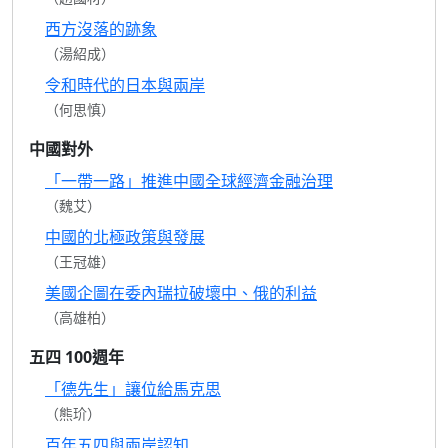
西方沒落的跡象
（湯紹成）
令和時代的日本與兩岸
（何思慎）
中國對外
「一帶一路」推進中國全球經濟金融治理
（魏艾）
中國的北極政策與發展
（王冠雄）
美國企圖在委內瑞拉破壞中、俄的利益
（高雄柏）
五四 100週年
「德先生」讓位給馬克思
（熊玠）
百年五四與兩岸認知