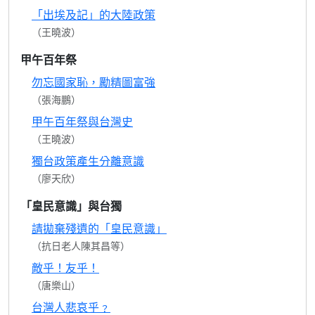
「出埃及記」的大陸政策
（王曉波）
甲午百年祭
勿忘國家恥，勵精圖富強
（張海鵬）
甲午百年祭與台灣史
（王曉波）
獨台政策產生分離意識
（廖天欣）
「皇民意識」與台獨
請拋棄殘遺的「皇民意識」
（抗日老人陳其昌等）
敵乎！友乎！
（唐樂山）
台灣人悲哀乎﹖