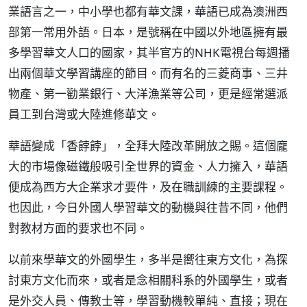
業語言之一，中小學也都有華文課，華語已成為澳洲西
部第一常用外語。日本，是號稱在中國以外地區擁有最
多學習華文人口的國家，其半官方的NHK電視台每週播
出兩個華文學習講座的節目。而有名的三菱商事、三井
物產、第一勸業銀行、大洋漁業等公司，更是經常選派
員工到台灣或大陸進修華文。
華語變成「香餑餑」，全拜大陸改革開放之賜。這個龐
大的市場像磁鐵般吸引全世界的資金、人力擁入，華語
便成為西方大企業求才要件，及在職訓練的主要課程。
也因此，今日外國人學習華文的動機與往昔不同，他們
對教材方面的要求也不同。
以前來學華文的外國學生，多半是嚮往東方文化，為探
討東方文化而來，或者是念相關科系的外國學生，或者
是外交人員、傳教士等，學習動機較單純、直接；現在