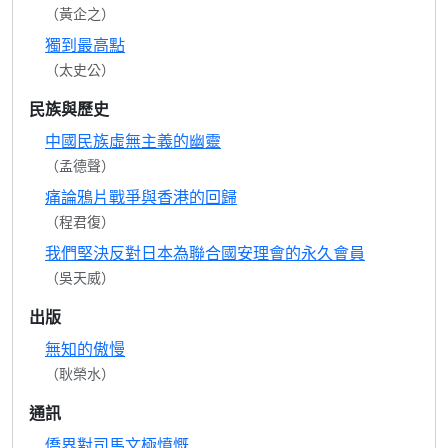
（黃企之）
獨到最高點
（太史公）
民族與歷史
中國民族虛無主義的幽靈
（孟德聲）
痛論鴉片戰爭與香港的回歸
（程君復）
我們堅決反對日本為聯合國安理會的永久會員
（吳天威）
出版
無知的傲慢
（耿榮水）
通訊
僑界對司馬文極憤慨