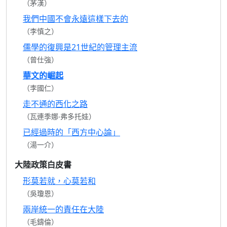
（茅漢）
我們中國不會永遠這樣下去的
（李慎之）
儒學的復興是21世紀的管理主流
（曾仕強）
華文的崛起
（李國仁）
走不通的西化之路
（瓦連季娜‧弗多托娃）
已經過時的「西方中心論」
（湯一介）
大陸政策白皮書
形莫若就，心莫若和
（吳瓊恩）
兩岸統一的責任在大陸
（毛鑄倫）