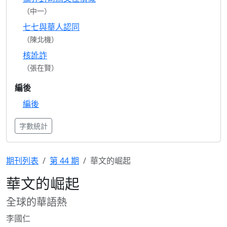
（中一）
七七與華人認同
（陳北機）
核訛詐
（張在賢）
編後
編後
字數統計
期刊列表
第 44 期
華文的崛起
華文的崛起
全球的華語熱
李國仁