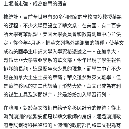
上逐漸走強，成為熱門的語言。
據統計，目前全世界有60多個國家的學校開設教授華語
的課程，不少大學更設立了華文系。在美國，有二百多
所大學有華語課，美國大學委員會和教育測量中心並決
定，從今年4月起，把華文列為外語測驗的語種，使華文
成為美國學生申請大學入學資格憑據之一。在加拿大，
哥倫比亞大學東亞學系的華文部，今年出現了學生報名
排隊的長龍，這是歷年來少見的現象，而學生中有不少
是在加拿大土生土長的華裔；華文雖然較英文難學，但
是這些移民的第二代認清了形勢大變，華文已成為有利
的謀生工具及消閒媒介，於是紛紛加入學習行列。
在澳洲，對於華文教師曾給予多移民計分的優待；從上
海到澳洲的裴紫安便是以華文教師的身份，通過澳洲政
府考試獲得移民簽證的。澳洲的政府部門將華文視為商