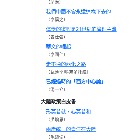
（茅漢）
我們中國不會永遠這樣下去的
（李慎之）
儒學的復興是21世紀的管理主流
（曾仕強）
華文的崛起
（李國仁）
走不通的西化之路
（瓦連季娜‧弗多托娃）
已經過時的「西方中心論」
（湯一介）
大陸政策白皮書
形莫若就，心莫若和
（吳瓊恩）
兩岸統一的責任在大陸
（毛鑄倫）