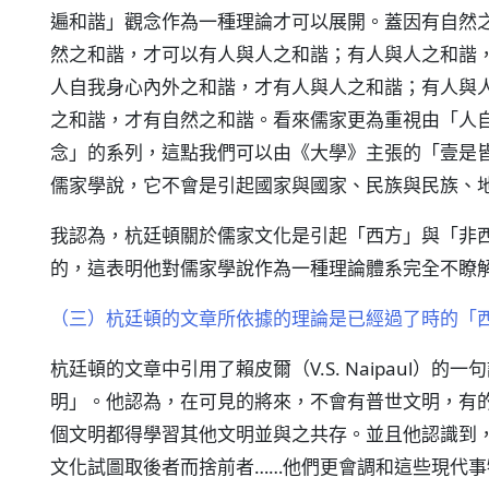
遍和諧」觀念作為一種理論才可以展開。蓋因有自然
然之和諧，才可以有人與人之和諧；有人與人之和諧
人自我身心內外之和諧，才有人與人之和諧；有人與
之和諧，才有自然之和諧。看來儒家更為重視由「人
念」的系列，這點我們可以由《大學》主張的「壹是
儒家學說，它不會是引起國家與國家、民族與民族、
我認為，杭廷頓關於儒家文化是引起「西方」與「非
的，這表明他對儒家學說作為一種理論體系完全不瞭
（三）杭廷頓的文章所依據的理論是已經過了時的「
杭廷頓的文章中引用了賴皮爾（V.S. Naipaul）
明」。他認為，在可見的將來，不會有普世文明，有
個文明都得學習其他文明並與之共存。並且他認識到
文化試圖取後者而捨前者……他們更會調和這些現代