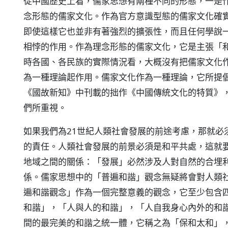
從中國歷史上看，儒家思想有兩種不同的形態，一是
念形態的儒家文化。作為官方意識型態的儒家文化確
即使這樣它也並非有著強烈的擴張性，而且任何學說
相悖的作用。作為理念形態的儒家文化，它是主張「
時各國、各民族的實際情況看，大概沒有把儒家文化
為一種理論起作用。儒家文化作為一種理論，它所提
《國故新知》中刊載的拙作《中國傳統文化的特質》，
們所重視。
如果我們為21世紀人類社會發展的前途考慮，那就必
的責任。人類社會發展的前景必須是和平共處，這就
地域之間的關係：「發展」必然涉及人對自然的合埋
係。儒家思想中的「普遍和諧」觀念無疑將會對人類
遍和諧觀念」作為一個完整意義的觀念，它至少包含
和諧」，「人與人的和諧」，「人自我身心內外的和
間的最完美的和諧之統一體，它稱之為「保和太和」