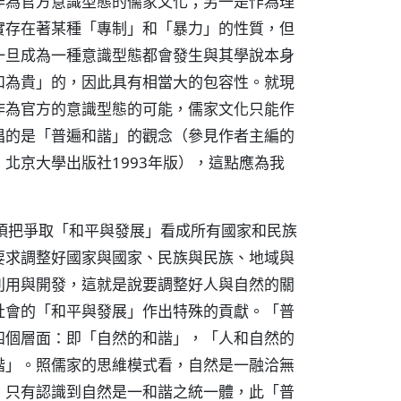
作為官方意識型態的儒家文化；另一是作為理
實存在著某種「專制」和「暴力」的性質，但
一旦成為一種意識型態都會發生與其學說本身
和為貴」的，因此具有相當大的包容性。就現
作為官方的意識型態的可能，儒家文化只能作
倡的是「普遍和諧」的觀念（參見作者主編的
北京大學出版社1993年版），這點應為我
須把爭取「和平與發展」看成所有國家和民族
要求調整好國家與國家、民族與民族、地域與
利用與開發，這就是說要調整好人與自然的關
社會的「和平與發展」作出特殊的貢獻。「普
四個層面：即「自然的和諧」，「人和自然的
諧」。照儒家的思維模式看，自然是一融洽無
，只有認識到自然是一和諧之統一體，此「普