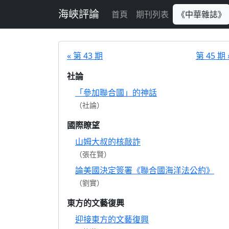
跳至主要內容
海峽評論
首頁
期刊列表
《中華雜誌》
« 第 43 期
第 45 期 
社論
「參加聯合國」的神話
（社論）
國際瞭望
山姆大叔的核敲詐
（張在賢）
論美國決定簽署《聯合國海洋法公約》
（劉實）
東方的文藝復興
迎接東方的文藝復興