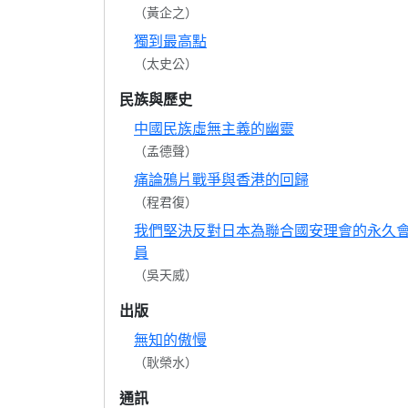
（黃企之）
獨到最高點
（太史公）
民族與歷史
中國民族虛無主義的幽靈
（孟德聲）
痛論鴉片戰爭與香港的回歸
（程君復）
我們堅決反對日本為聯合國安理會的永久
員
（吳天威）
出版
無知的傲慢
（耿榮水）
通訊