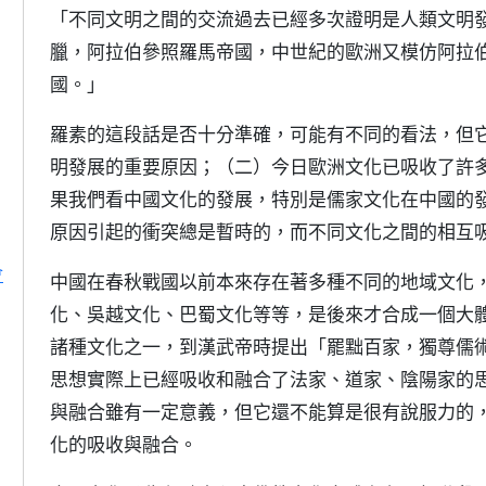
「不同文明之間的交流過去已經多次證明是人類文明
臘，阿拉伯參照羅馬帝國，中世紀的歐洲又模仿阿拉
國。」
羅素的這段話是否十分準確，可能有不同的看法，但
明發展的重要原因；（二）今日歐洲文化已吸收了許
果我們看中國文化的發展，特別是儒家文化在中國的
原因引起的衝突總是暫時的，而不同文化之間的相互
會
中國在春秋戰國以前本來存在著多種不同的地域文化
化、吳越文化、巴蜀文化等等，是後來才合成一個大
諸種文化之一，到漢武帝時提出「罷黜百家，獨尊儒
思想實際上已經吸收和融合了法家、道家、陰陽家的
與融合雖有一定意義，但它還不能算是很有說服力的
化的吸收與融合。