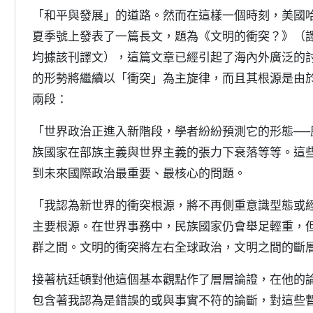
「和平與發展」的道路。然而在這樣一個時刻，美國哈
夏季號上發表了一篇長文，題為《文明的衝突？》（譯
均據該刊譯文），這篇文章已經引起了海內外廣泛的
的形勢將繼續以「衝突」為主旋律，而且其根源是由
兩段：
「世界政治正進入新階段，學者紛紛預測它的形態─
族國家在部族主義與世界主義的張力下衰落等等。這
到未來國際政治最重要、最核心的問題。
「我認為新世界的衝突根源，將不再側重意識型態或
主要根源。在世界事務中，民族國家仍會舉足輕重，
群之間。文明的衝突將左右全球政治，文明之間的斷
接著杭廷頓對他這個基本觀點作了層層論證，在他的
包含著我認為是錯誤的或與事實不符的論斷，對這些