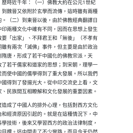
，歷時近千年：（一）佛教大約在公元1世紀
，到魏晉又依附於玄學而流傳，這時雖有兩種
的。（二）到東晉以後，由於佛教經典翻譯日
中印兩種文化中確有不同，因而在思想上發生
教要「出家」、不拜君王和「無後」（不孝有
期雖有兩次「滅佛」事件，但主要是由於政治
到隋唐，形成了若干中國化的佛教宗派，天
收了若干儒家和道家的思想；到宋朝，理學一
從而使中國的儒學得到了重大發展。所以我們
中國得到了發揚光大。從中印交流史上看，文
家、民族間互相瞭解和文化發展的重要因素。
度造成了中國人的排外心理，包括對西方文化
治和經濟原因引起的。就是在這種情況下，中
科學技術，後來又學習西方的政治法律制度，
的目標。這中間走了不少彎路，而且今天仍然