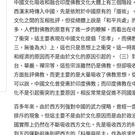
中國文化吸收和融合印度佛教文化大體上有三個階段
西漢末時傳入中國，先是依附於中國原有的「道術」
文化之間的互相批評，但從總體上說是「和平共處」
多，人們對佛教的原意有了進一步的瞭解，而看出在
了衝突，這主要表現在中國文化提倡「忠孝」，而佛
三，無後為大）上，這也只是思想上之衝突。這一時
和經濟的原因而不是由於文化的原因引起的。（三）
台、華嚴、禪宗等，這些宗派雖然仍是佛教，但卻吸
方面批評佛教，而更主要的是大量吸收了佛教思想，
可以說，中國文化曾受惠於印度佛教；而印度佛教在
化不是引起衝突的主要原因，相反常常是促進不同國
百多年來，由於西方列強對中國的武力侵略，曾經一
排斥的現象，但這主要不是由於文化原因而是由於政
國實際上仍然在不斷吸收西方文化。先是吸收西方的
到五四運動前後則把西方的「科學與民主」作為追求