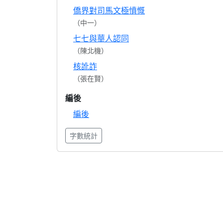
僑界對司馬文極憤慨
（中一）
七七與華人認同
（陳北機）
核訛詐
（張在賢）
編後
編後
字數統計