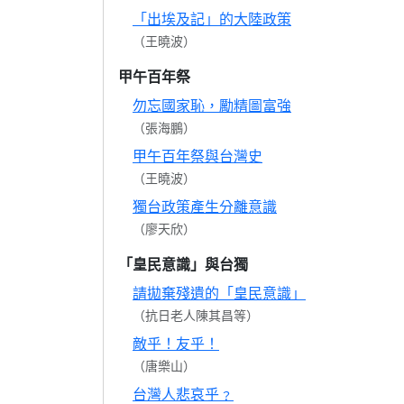
「出埃及記」的大陸政策
（王曉波）
甲午百年祭
勿忘國家恥，勵精圖富強
（張海鵬）
甲午百年祭與台灣史
（王曉波）
獨台政策產生分離意識
（廖天欣）
「皇民意識」與台獨
請拋棄殘遺的「皇民意識」
（抗日老人陳其昌等）
敵乎！友乎！
（唐樂山）
台灣人悲哀乎﹖