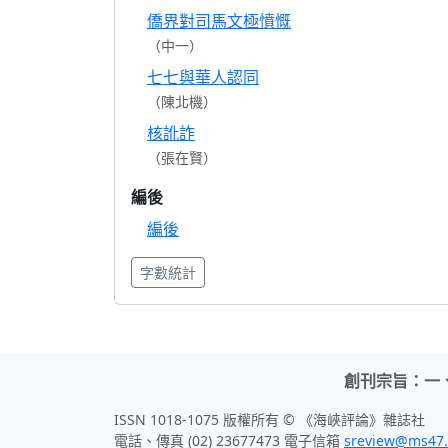
僑界對司馬文極憤慨
（中一）
七七與華人認同
（陳北機）
核訛詐
（張在賢）
編後
編後
字數統計
創刊宗旨：一
ISSN 1018-1075 版權所有 © 《海峽評論》雜誌社
電話、傳真 (02) 23677473 電子信箱
sreview@ms47.