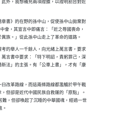
。此外，我想補充兩項證據，以證明割台對近
鴻章書》的在野的孫中山，促使孫中山拋棄對
立興中會，其宣言中即痛言：「近之辱國喪命，
於異族。」從此孫中山走上了革命的道路。
趕考的舉人一千餘人，向光緒上萬言書，要求
，萬言書中要求：「特下明詔，責躬罪己，深
通新法」的主張。有「公車上書」，才有「康
一曰改革路線，而這兩條路線都濫觴於甲午戰
幸，但卻是近代中國民族自救運的「原點」。
苦難，但卻喚起了沉睡的中華國魂，經過一世
進。