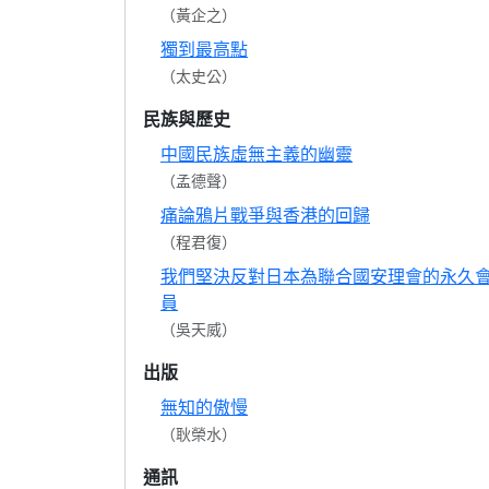
（黃企之）
獨到最高點
（太史公）
民族與歷史
中國民族虛無主義的幽靈
（孟德聲）
痛論鴉片戰爭與香港的回歸
（程君復）
我們堅決反對日本為聯合國安理會的永久
員
（吳天威）
出版
無知的傲慢
（耿榮水）
通訊