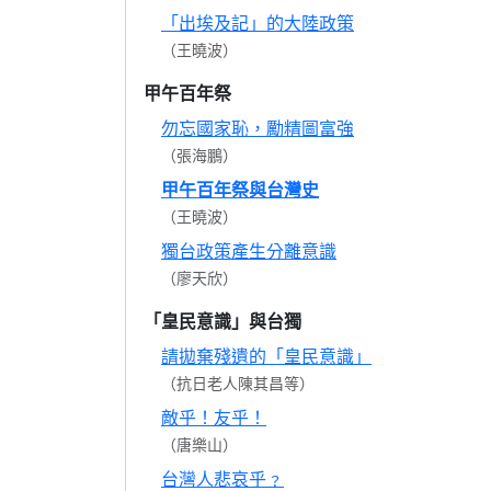
「出埃及記」的大陸政策
（王曉波）
甲午百年祭
勿忘國家恥，勵精圖富強
（張海鵬）
甲午百年祭與台灣史
（王曉波）
獨台政策產生分離意識
（廖天欣）
「皇民意識」與台獨
請拋棄殘遺的「皇民意識」
（抗日老人陳其昌等）
敵乎！友乎！
（唐樂山）
台灣人悲哀乎﹖