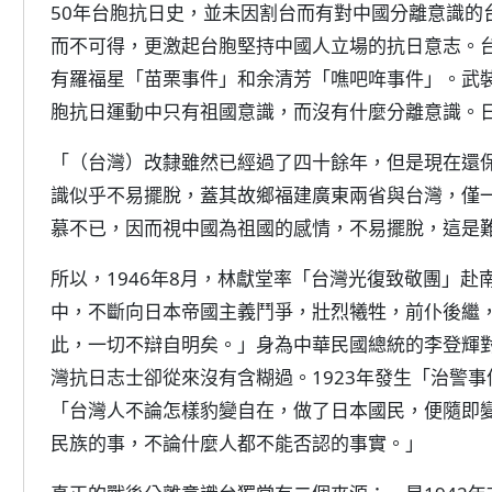
50年台胞抗日史，並未因割台而有對中國分離意識的
而不可得，更激起台胞堅持中國人立場的抗日意志。
有羅福星「苗栗事件」和余清芳「噍吧哖事件」。武
胞抗日運動中只有祖國意識，而沒有什麼分離意識。
「（台灣）改隸雖然已經過了四十餘年，但是現在還
識似乎不易擺脫，蓋其故鄉福建廣東兩省與台灣，僅
慕不已，因而視中國為祖國的感情，不易擺脫，這是
所以，1946年8月，林獻堂率「台灣光復致敬團」
中，不斷向日本帝國主義鬥爭，壯烈犧牲，前仆後繼
此，一切不辯自明矣。」身為中華民國總統的李登輝
灣抗日志士卻從來沒有含糊過。1923年發生「治警
「台灣人不論怎樣豹變自在，做了日本國民，便隨即
民族的事，不論什麼人都不能否認的事實。」