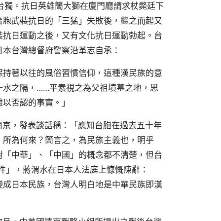
台獨。抗日英雄簡大獅在廈門廳請求杖斃廷下
台胞武裝抗日的「三猛」失敗後，繼之而起又
裝抗日運動之後，又有文化抗日運動勃起。台
日本台灣總督府警察沿革志自承：
保持著以往的風俗習慣信仰，這種漢民族的意
一水之隔，……平素視之為父祖墳墓之地，思
難以否認的事實。」
赴南京，發表談話稱：「應知台胞在過去五十年
，所為何來？簡言之，為民族主義也，明乎
對「中華」、「中國」的概念都不清楚，但台
事件」，蔣渭水在日本人法庭上慷慨陳辭：
變成日本民族，台灣人明白地是中華民族即漢