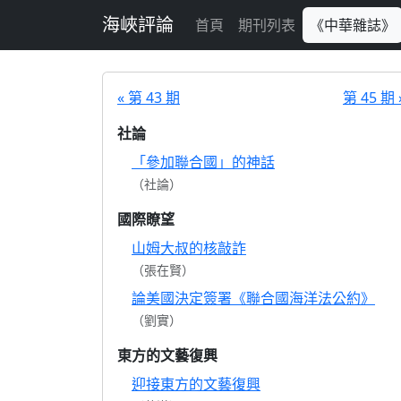
跳至主要內容
海峽評論
首頁
期刊列表
《中華雜誌》
« 第 43 期
第 45 期 
社論
「參加聯合國」的神話
（社論）
國際瞭望
山姆大叔的核敲詐
（張在賢）
論美國決定簽署《聯合國海洋法公約》
（劉實）
東方的文藝復興
迎接東方的文藝復興