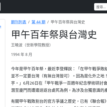
期刊列表
第 44 期
甲午百年祭與台灣史
»
甲午百年祭與台灣史
王曉波（世新學院教授）
1994 年 8 月
今年是甲午百年祭，最近李登輝說：「在甲午戰爭敗
並不一定要台灣（有無台灣皆可）。因為是化外之地
芋。」6月26日在「甲午戰爭一百週年紀念學術研討
潛至廈門而遭遣送返台處死為例，為涉及台獨意識的
有關甲午戰敗割台的官方爭議之歷史，已有《聯合報》