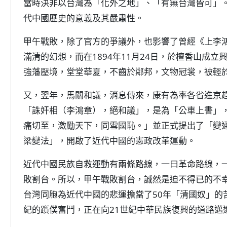
當時決非以台灣為「化外之地」、「有無台灣皆可」
代中國歷史的意義及其嚴肅性。
甲午戰敗，除了官方的爭議外，也影響了曾經《上李
滿清的幻想，而在1894年11月24日，於檀香山成
強藩壓境，堂堂華夏，不齒於鄰邦，文物冠裳，被輕
又，翌年，馬關和議，消息傳來，康有為率各省進京
「誅奸相（李鴻章），絕和議」，是為「公車上書」
痛切至，激勵天下，同雪國恥。」並正式提出了「變
梁變法」，開啟了近代中國的憲政改革運動。
近代中國民族自救運動有兩條路線，一曰革命路線，
敗割台。所以，甲午戰敗割台，誠然是迫不得已的不
台灣同胞為近代中國的悲運擔當了50年「清國奴」的
紀的躓僕奮鬥，正在向21世紀中華民族復興的道路邁