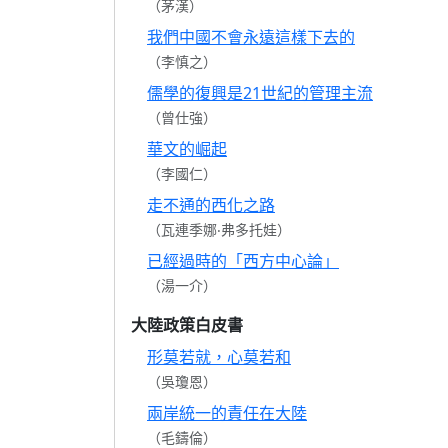
（茅漢）
我們中國不會永遠這樣下去的
（李慎之）
儒學的復興是21世紀的管理主流
（曾仕強）
華文的崛起
（李國仁）
走不通的西化之路
（瓦連季娜‧弗多托娃）
已經過時的「西方中心論」
（湯一介）
大陸政策白皮書
形莫若就，心莫若和
（吳瓊恩）
兩岸統一的責任在大陸
（毛鑄倫）