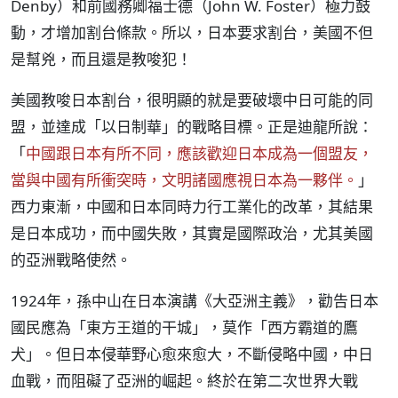
Denby）和前國務卿福士德（John W. Foster）極力鼓
動，才增加割台條款。所以，日本要求割台，美國不但
是幫兇，而且還是教唆犯！
美國教唆日本割台，很明顯的就是要破壞中日可能的同
盟，並達成「以日制華」的戰略目標。正是迪龍所說：
「
中國跟日本有所不同，應該歡迎日本成為一個盟友，
當與中國有所衝突時，文明諸國應視日本為一夥伴。
」
西力東漸，中國和日本同時力行工業化的改革，其結果
是日本成功，而中國失敗，其實是國際政治，尤其美國
的亞洲戰略使然。
1924年，孫中山在日本演講《大亞洲主義》，勸告日本
國民應為「東方王道的干城」，莫作「西方霸道的鷹
犬」。但日本侵華野心愈來愈大，不斷侵略中國，中日
血戰，而阻礙了亞洲的崛起。終於在第二次世界大戰