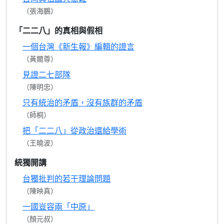
（張海鵬）
「二二八」的真相與假相
一個台灣《新生報》編輯的證言
（黃爾尊）
見證二七部隊
（陳明忠）
只有統治的矛盾，沒有族群的矛盾
（師桐）
把「二二八」從政治還給學術
（王曉波）
統獨開講
台獨批判的若干理論問題
（陳映真）
一國豈容兩「中原」
（顏元叔）