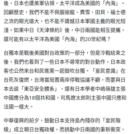
後，日本也遭美軍佔領，太平洋成為美國的「內海」。
回顧歷史，我們不能不佩服迪龍、費雪、田貝、福士德
之流的眼光遠大，也不能不遺憾日本軍國主義的眼光短
淺。如果中日《天津條約》後，中日兩國能相互提攜，
還可能有以太平洋為美國「內海」的20世紀嗎？
台獨本是戰後美國對台政策的一部分，但是冷戰結束之
後，我們也看到了一些日本不尋常的對台動作，日本政
客也公然來台和民進黨一起鼓吹台獨。「皇民意識」在
台死灰復燃，台灣當局置兩岸停戰協議不顧，而要與日
本去談「東亞安全體系」，還有日本學者中嶋嶺雄主張
中國應分為18個共和國，司馬遼太郎則主張中國只應和
法國一樣大。
中華復興的前夕，鼓動日本支持島內殘存的「皇民階
級」成立親日台獨政權，而挑動中日兩國的重新衝突，