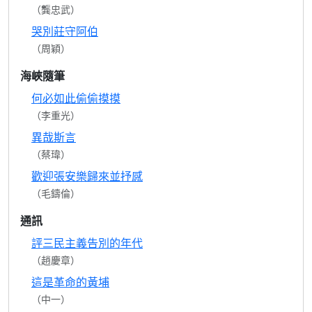
（龔忠武）
哭別莊守阿伯
（周穎）
海峽隨筆
何必如此偷偷摸摸
（李重光）
異哉斯言
（蔡瑋）
歡迎張安樂歸來並抒感
（毛鑄倫）
通訊
評三民主義告別的年代
（趙慶章）
這是革命的黃埔
（中一）