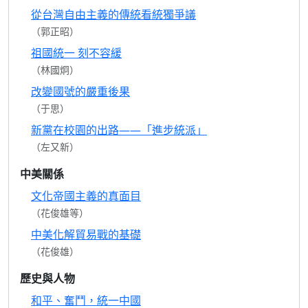
從台灣自由主義的傳統看統獨爭議
（郭正昭）
祖國統一 刻不容緩
（林國炯）
改變國號的嚴重後果
（于思）
新黨在校園的出路——「進步統派」
（左又新）
中美關係
文化帝國主義的真面目
（花俊雄等）
中美化解貿易戰的基礎
（花俊雄）
歷史與人物
和平、奮鬥，統一中國