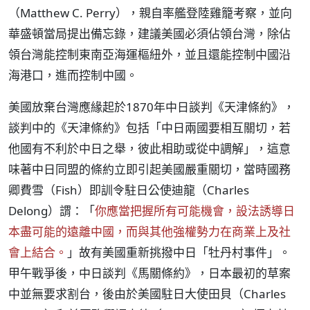
（Matthew C. Perry），親自率艦登陸雞籠考察，並向
華盛頓當局提出備忘錄，建議美國必須佔領台灣，除佔
領台灣能控制東南亞海運樞紐外，並且還能控制中國沿
海港口，進而控制中國。
美國放棄台灣應緣起於1870年中日談判《天津條約》，
談判中的《天津條約》包括「中日兩國要相互關切，若
他國有不利於中日之舉，彼此相助或從中調解」，這意
味著中日同盟的條約立即引起美國嚴重關切，當時國務
卿費雪（Fish）即訓令駐日公使迪龍（Charles
Delong）謂：「
你應當把握所有可能機會，設法誘導日
本盡可能的遠離中國，而與其他強權勢力在商業上及社
會上結合。
」故有美國重新挑撥中日「牡丹村事件」。
甲午戰爭後，中日談判《馬關條約》，日本最初的草案
中並無要求割台，後由於美國駐日大使田貝（Charles