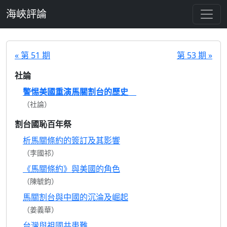
跳至主要內容
海峽評論
« 第 51 期
第 53 期 »
社論
警惕美國重演馬關割台的歷史
（社論）
割台國恥百年祭
析馬關條約的簽訂及其影響
（李國祁）
《馬關條約》與美國的角色
（陳毓鈞）
馬關割台與中國的沉淪及崛起
（姜義華）
台灣與祖國共患難