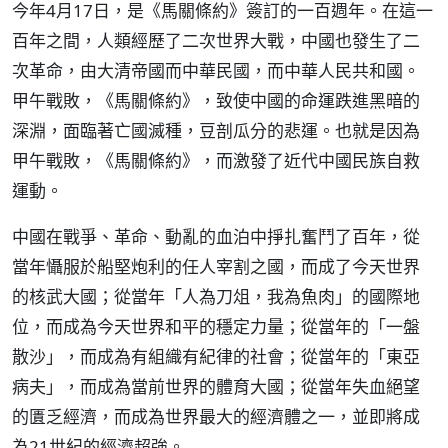
今年4月17日，是《馬關條約》簽訂的一百週年。在這一
百年之間，人類經歷了二次世界大戰，中國也發生了二
次革命，由大清帝國而中華民國，而中華人民共和國。
甲午戰敗，《馬關條約》，致使中國的命運跌進黑暗的
深淵，面臨著亡國滅種，豆剖瓜分的悲運。也就是因為
甲午戰敗，《馬關條約》，而激發了近代中國民族自救
運動。
中國在戰爭、革命、動亂的血泊中掙扎奮鬥了百年，從
當年懾服於船堅炮利的任人宰割之國，而成了今天世界
的核武大國；從當年「人為刀俎，我為魚肉」的國際地
位，而成為今天世界和平的穩定力量；從當年的「一盤
散沙」，而成為有組織有紀律的社會；從當年的「東亞
病夫」，而成為當前世界的體育大國；從當年失血絕望
的匱乏經濟，而成為世界最大的經濟體之一，並即將成
為21世紀的經濟超強。