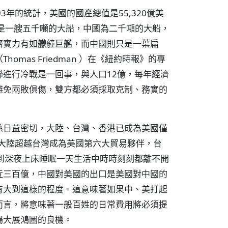
年的統計，美國的國產總值是55,320億美
國是一艘五千噸的大船，中國為二千噸的大船，
濟實力有如艨艟巨艦，而中國則只是一葉扁
mas Friedman ）在《紐約時報》的專
進行冷戰是一回事，與人口12億，每年經濟
避免兩敗俱傷，雙方都必須採取克制、務實的
係日益密切，大陸、台灣、香港已成為美國僅
，大陸超越台灣成為美國第六大貿易夥伴，台
到深夜上床睡眠一天生活中時時刻刻都離不開
近三百億，中國對美國的出口是美國對中國的
有大到這樣的程度。這意味著如果中、美打起
而言，將意味著一般百姓的日常費用將必須提
場大展鴻圖的良機。