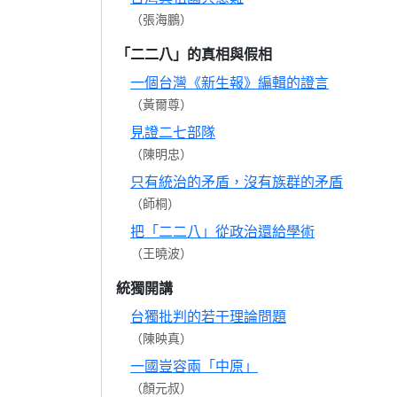
（張海鵬）
「二二八」的真相與假相
一個台灣《新生報》編輯的證言
（黃爾尊）
見證二七部隊
（陳明忠）
只有統治的矛盾，沒有族群的矛盾
（師桐）
把「二二八」從政治還給學術
（王曉波）
統獨開講
台獨批判的若干理論問題
（陳映真）
一國豈容兩「中原」
（顏元叔）