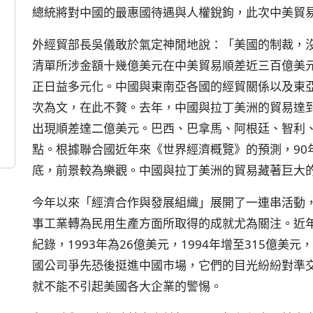
總統將對中國的最惠國待遇與人權銳鉤，此次中美貿
外經貿部長吳儀敢於氣定神閒地說：「美國的制裁，
清單所涉金額十幾億美元在中美貿易順差近三百億美
正日益多元化。中國與東南亞各國的經貿關係以及東
次為文，在此不贅。去年，中國與拉丁美洲的貿易達到4
出現順差達二億美元。巴西、巴拿馬、阿根廷、智利
點。根據聯合國近年來《世界經濟概覽》的預測，90
底，前景較為樂觀。中國與拉丁美洲的貿易藏著巨大
今年以來「經濟合作與發展組織」展開了一連串活動
事工業轉為民用生產方面所取得的成就尤為關注。近
紀錄，1993年為26億美元，1994年增至315億美元
國公司爭先恐後挺進中國市場，它們的目光紛紛對準
就不能不引起美國各大企業的警惕。