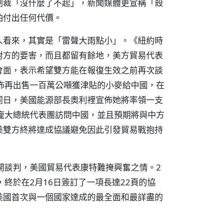
制裁「沒什麼了不起」，新聞媒體更宣稱「殺
怕付出任何代價。
人看來，其實是「雷聲大雨點小」。《紐約時
對方的要害，而且都留有餘地，美方貿易代表
會面，表示希望雙方能在報復生效之前再次談
佈再出售一百萬公噸獲津貼的小麥給中國，在
同日，美國能源部長奧利裡宣佈她將率領一支
龐大總統代表團訪問中國，並且預期將與中方
美雙方終將達成協議避免因此引發貿易戰抱持
開談判，美國貿易代表康特難掩興奮之情。2
終於在2月16日簽訂了一項長達22頁的協
美國首次與一個國家達成的最全面和最詳盡的