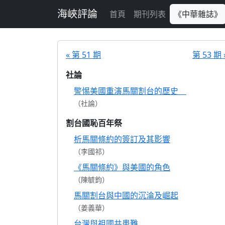
跳至主要內容
海峽評論
首頁
期刊列表
《中華雜誌》
« 第 51 期
第 53 期 
社論
警惕美國重演馬關割台的歷史
（社論）
割台國恥百年祭
析馬關條約的簽訂及其影響
（李國祁）
《馬關條約》與美國的角色
（陳毓鈞）
馬關割台與中國的沉淪及崛起
（姜義華）
台灣與祖國共患難