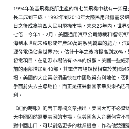
1994年波音飛機廠所生產的每七架飛機中就有一架
長二成到三成，1992年到2010年大陸民用飛機需求
日之後成為第四大民用飛機市場，未來25年內，世界
七倍。今年1、2月，美國通用汽車公司總裁和福特汽
海到本世紀末將形成年產50萬輛系列轎車的能力，汽
源發電僅佔全世界7%，估計十年之後將提高到20%，
發電項目，在能源市場佔有35%的份額。美國一些經
前的兩部增加到40部，其電信市場規模相當於美國過
場，美國的大企業必須盡快在中國取得有利地位，否
手面前失去主導地位，而正是這幾個國家幸災樂禍巴
利。
《紐約時報》的若干專欄文章指出，美國大可不必當
天中國固然需要美國的市場。但美國各大企業何嘗不
對中國出口，可以創造更多的就業機會，作為他競選