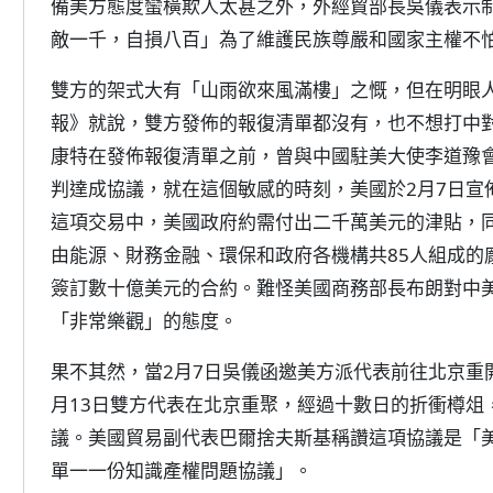
備美方態度蠻橫欺人太甚之外，外經貿部長吳儀表示
敵一千，自損八百」為了維護民族尊嚴和國家主權不
雙方的架式大有「山雨欲來風滿樓」之慨，但在明眼
報》就說，雙方發佈的報復清單都沒有，也不想打中
康特在發佈報復清單之前，曾與中國駐美大使李道豫
判達成協議，就在這個敏感的時刻，美國於2月7日宣
這項交易中，美國政府約需付出二千萬美元的津貼，
由能源、財務金融、環保和政府各機構共85人組成的
簽訂數十億美元的合約。難怪美國商務部長布朗對中
「非常樂觀」的態度。
果不其然，當2月7日吳儀函邀美方派代表前往北京重
月13日雙方代表在北京重聚，經過十數日的折衝樽俎，
議。美國貿易副代表巴爾捨夫斯基稱讚這項協議是「
單一一份知識產權問題協議」。