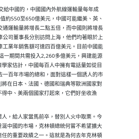
是交給中國的，中國國內外航線運輸量每年成
總值約550至650億美元，中國可能繼美、英、
交通運輸量將增長二點五倍，而中國則將增長
車公司董事長分別訪問上海，他們均著眼於上
車工業年銷售額可達四百億美元。目前中國能
這一期間共需投入2,260多億美元，興建能源
濟學家估計，中國每百人中擁有電話量如從目
去一百年市場的總和，面對這樣一個誘人的市
則將在日本、法國、德國和瑞典等歐洲國家對
不得中、美兩個國家打起來，它們好坐收漁
壞人，給人家當馬前卒，替別人火中取栗。今
垂涎中國的市場，克林頓總統何嘗不希望擴大
連任的重要政績之一。這就是為何去年克林頓