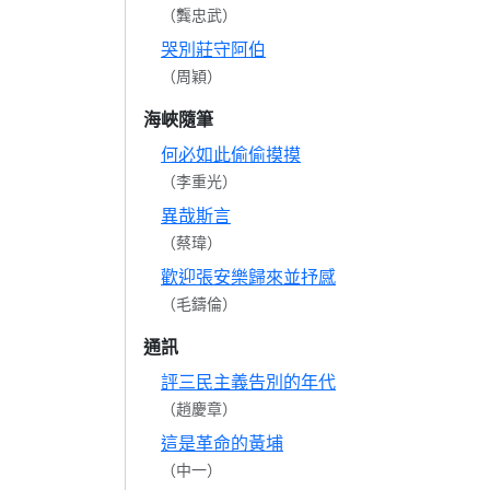
（龔忠武）
哭別莊守阿伯
（周穎）
海峽隨筆
何必如此偷偷摸摸
（李重光）
異哉斯言
（蔡瑋）
歡迎張安樂歸來並抒感
（毛鑄倫）
通訊
評三民主義告別的年代
（趙慶章）
這是革命的黃埔
（中一）