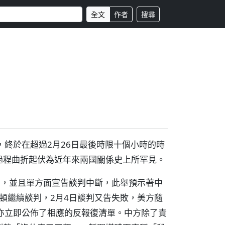
全文
作者
搜尋
，終於在超過2月26日最後時限十個小時的時
過程曲折起伏為近年來兩國關係史上所罕見。
而別，並且單方面宣告談判中斷，此舉預示著中
盛頓繼續談判，2月4日談判又告失敗，美方隨
亦立即公佈了相應的反報復清單。中方除了責