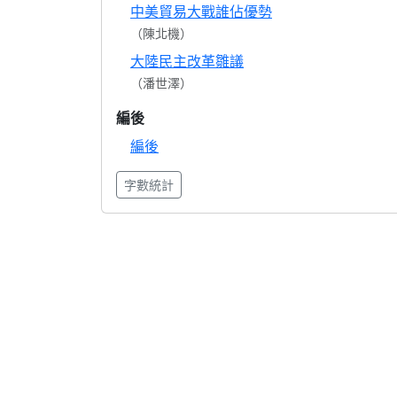
中美貿易大戰誰佔優勢
（陳北機）
大陸民主改革雛議
（潘世澤）
編後
編後
字數統計