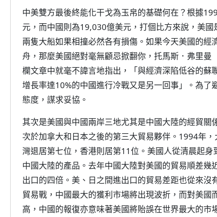
中美雙方最後終能化干戈為玉帛的基礎何在？根據1993
元，而中國則為19,030億美元，打個比方來說，美
兩隻大船如果相撞必然各有損傷。如果今天美國的經
舟，那麼美國絕對毫無顧忌掀翻你，托馬斯．弗里曼（Tho
欄文章中就毫不諱言地指出，「與經濟深陷低谷的蘇聯
增長率達10%的中國進行冷戰又是另一回事」。為了
態度，謀求妥協。
其次是美國與中國兩岸三地尤其是中國大陸的經貿關
次於加拿大和日本之後的第三大貿易夥伴。1994年
灣退居第七位，香港則居第11位。美國人從清晨起身
中國大陸的產品。去年中國大陸對美國的貿易順差幾
出口的四倍。美、日之間進出口的貿易差距也從來沒
貿易戰，中國最大的獲利市場將出現波折，而對美國
高，中國的報復亦意味著美國將貽誤在世界最大的市