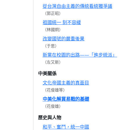
從台灣自由主義的傳統看統獨爭議
（郭正昭）
祖國統一 刻不容緩
（林國炯）
改變國號的嚴重後果
（于思）
新黨在校園的出路——「進步統派」
（左又新）
中美關係
文化帝國主義的真面目
（花俊雄等）
中美化解貿易戰的基礎
（花俊雄）
歷史與人物
和平、奮鬥，統一中國