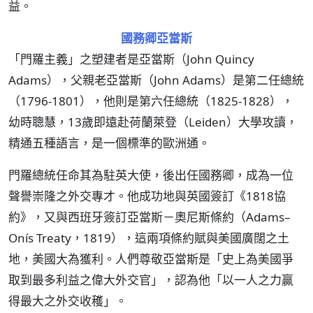
益。
國務卿亞當斯
「門羅主義」之塑建者是亞當斯（John Quincy
Adams），父親老亞當斯（John Adams）是第二任總統
（1796-1801），他則是第六任總統（1825-1828），
幼時聰慧，13歲即遠赴荷蘭萊登（Leiden）大學攻讀，
精通五種語言，是一個標準的歐洲通。
門羅總統任命其為駐英大使，後出任國務卿，成為一位
聲譽崇隆之外交專才。他成功地與英國簽訂《1818協
約》，又與西班牙簽訂亞當斯－奧尼斯條約（Adams–
Onís Treaty，1819），這兩項條約賦與美國廣闊之土
地，美國大為獲利。人們尊敬亞當斯是「史上為美國爭
取到最多利益之偉大外交官」，認為他「以一人之力贏
得最大之外交收穫」。