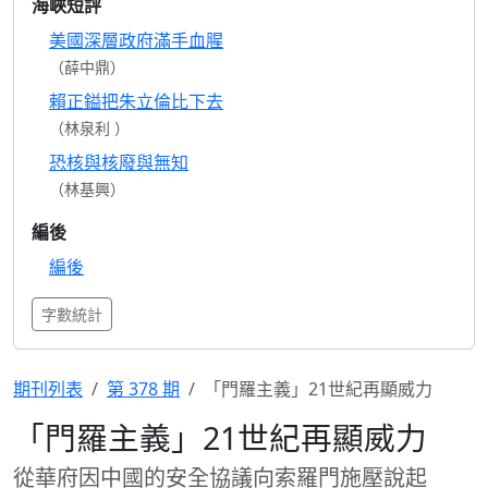
海峽短評
美國深層政府滿手血腥
（薛中鼎）
賴正鎰把朱立倫比下去
（林泉利 ）
恐核與核廢與無知
（林基興）
編後
編後
字數統計
期刊列表
第 378 期
「門羅主義」21世紀再顯威力
「門羅主義」21世紀再顯威力
從華府因中國的安全協議向索羅門施壓說起