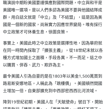
職演說中期盼美國要謹慎應對國際問題，中立與和平是
美國唯一選項，是以人們多認為美國不要與他國結隊成
群，用白話文就是「中立」及「不結盟」，這是因為美
國是一個新的國家，尚無實力因應世界變局。唯有採行
中立政策才可休養生息，徐圖良策。
事實上，美國此時之中立政策是選擇性地，因為華府就
在同一時間內採取了「擴張主義」，從18世紀末就以各
種方式增加國土之面積，手段各異，不一而足。這之中
以購買、併吞、武力、欺詐為主。
最令美國人引為自豪的是在1803年以美金1,500萬買到
路易斯安娜地區，人稱此為「跳樓價」。美國頓然間國
土增加一倍，自東部擴充到中西部密西西比河流域。
降到19世紀初期，美國人在「天賦使命」號召下，開始