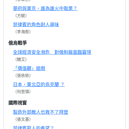
華府與東京，誰為誰火中取栗？
（方毓）
菲律賓的角色耐人尋味
（李海默）
俄烏戰爭
全球經濟安全瀕危 對俄制裁面臨窘境
（魏艾）
「價值觀」遊戲
（張依依）
日本，東北亞的烏克蘭 ？
（何思慎）
國際視窗
製造外部敵人也救不了拜登
（張文基）
菲律賓窮人的希望？