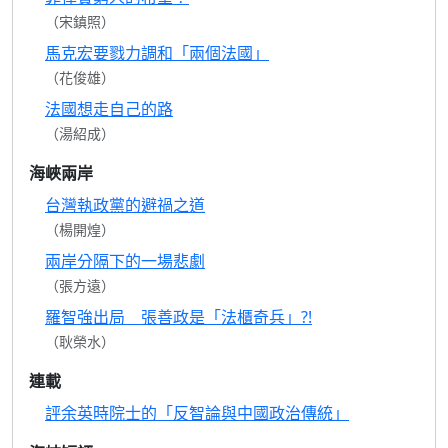
（宋鎮照）
馬克宏要戮力調和「兩個法國」
（花俊雄）
法國想走自己的路
（湯紹成）
海峽兩岸
台灣執政黨的避禍之道
（楊開煌）
兩岸分隔下的一場悲劇
（張方遠）
羅智強出局 張善政是「法櫃奇兵」?!
（耿榮水）
連載
評余英時院士的「反智論與中國政治傳統」