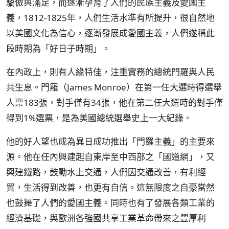
驕傲與滿足，而逐漸孕育了人們的民族主義及愛國主
義，1812-1825年，人們生活水準有所提升，很自然地
以美國文化為信心，逐漸發展成愛國主義，人們遂稱此
段時期為「好日子時期」。
在內政上，則有人緣特佳，注重實務的總統門羅與人民
共生息。門羅（James Monroe）在第一任大選時得選舉
人票183張，對手僅有34張，他在第二任大選時的對手僅
得到1%選票，是為美國總統選舉史上一大紀錄。
他的好人望也成為異日成功推出「門羅主義」的主要來
源。他在任內興建起自東岸至中西部之「國道網」，又
興建鐵路，鼓勵水上交通，人們因交通改善，有利經
貿，生活得到改善，也更有自信。這無限度之自豪當然
也鼓舞了人們的愛國主義。同時也有了發展各類工業的
經濟基礎，與歐洲各強國共享工業革命帶來之豐厚利