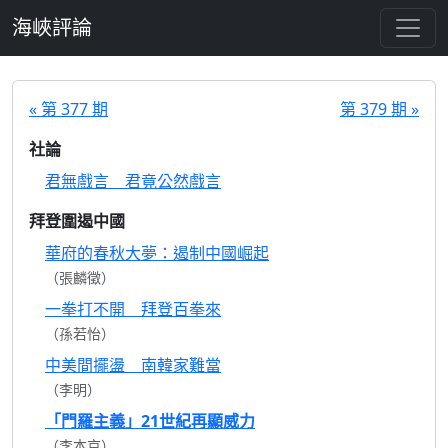
跳至主要內容
海峽評論
« 第 377 期
第 379 期 »
社論
君無戲言 君竟公然戲言
拜登圍遏中國
華府的春秋大夢：遏制中國崛起
（張麟徵）
一拳打不開 拜登百拳來
（孫若怡）
中美間擺盪 南韓家難當
（李明）
「門羅主義」21世紀再顯威力
（李本京）