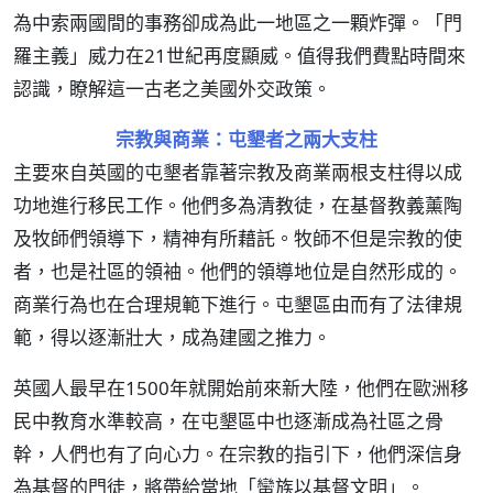
為中索兩國間的事務卻成為此一地區之一顆炸彈。「門
羅主義」威力在21世紀再度顯威。值得我們費點時間來
認識，瞭解這一古老之美國外交政策。
宗教與商業：屯墾者之兩大支柱
主要來自英國的屯墾者靠著宗教及商業兩根支柱得以成
功地進行移民工作。他們多為清教徒，在基督教義薰陶
及牧師們領導下，精神有所藉託。牧師不但是宗教的使
者，也是社區的領袖。他們的領導地位是自然形成的。
商業行為也在合理規範下進行。屯墾區由而有了法律規
範，得以逐漸壯大，成為建國之推力。
英國人最早在1500年就開始前來新大陸，他們在歐洲移
民中教育水準較高，在屯墾區中也逐漸成為社區之骨
幹，人們也有了向心力。在宗教的指引下，他們深信身
為基督的門徒，將帶給當地「蠻族以基督文明」。