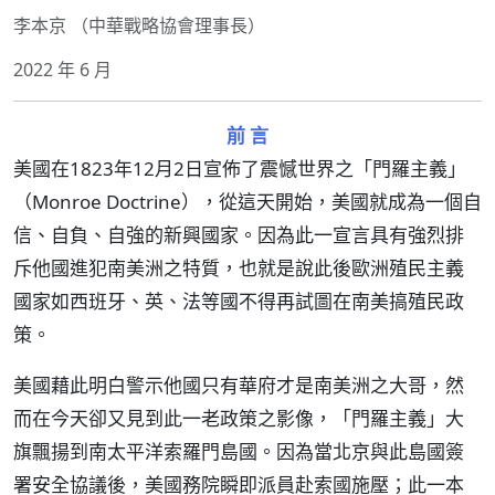
李本京 （中華戰略協會理事長）
2022 年 6 月
前 言
美國在1823年12月2日宣佈了震憾世界之「門羅主義」
（Monroe Doctrine），從這天開始，美國就成為一個自
信、自負、自強的新興國家。因為此一宣言具有強烈排
斥他國進犯南美洲之特質，也就是說此後歐洲殖民主義
國家如西班牙、英、法等國不得再試圖在南美搞殖民政
策。
美國藉此明白警示他國只有華府才是南美洲之大哥，然
而在今天卻又見到此一老政策之影像，「門羅主義」大
旗飄揚到南太平洋索羅門島國。因為當北京與此島國簽
署安全協議後，美國務院瞬即派員赴索國施壓；此一本