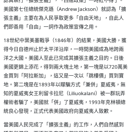
認真執行「擴張主義」，「西進政策」一時紅不得了。
美國第七任總統傑克遜（Andrew Jackson）就認為「擴
張主義」主要在為人民爭取更多「自由天地」，自此人
們即善用「自由」一詞作為政策宣傳之用。
18世紀中葉美墨戰爭（1846年）的結果，美國大勝，獲
得今日自德州止於太平洋沿岸，一時間美國成為地跨兩
洋之大國。美國人至此已完成其擴張主義之目的。日後
美國更錦上添花，得到兩大塊土地，第一塊是以720萬美
金買到「阿拉斯加」，這又是一次以「跳樓價」買到寶
地。第二塊是在1893年以矇騙方式「兼併」夏威夷，無
知的夏威夷女王利留卡拉尼（Liliuokalani）被一群玩弄
權術者騙了，美國就「併」了夏威夷，1993年克林頓總
統良心發現，正式代表美國政府向夏威夷人致歉。
當美國人民完成了「擴張主義」的工作，人們自然感到