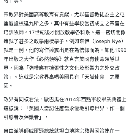
教」等。
宗教界對美國高等教育有貢獻，尤以基督教徒為主之屯
墾區設校達九所之多，其中有些學校當初成立之宗旨在
培訓牧師。17世紀後才開放教學各科系。這一密切關係
造就了甚多之政學兩棲學子。例如奈伊（Joseph Nye）
就是一例，他的寫作透露出是在為信仰而為，如他1990
年出版之大作《必然領導》就直言美國有使命領導世
界，因為「強權應有擴張性之文化及影響力之外交政
策」。這就是宗教界高唱美國具有「天賦使命」之原
因。
政界有同樣看法。歐巴馬在2014年西點軍校畢業典禮上
這樣說：「美國人當記住應當永恆地引導世界，作一個
引導者及保護者」。
自由派導師威爾遜總統就坦白地將宗教與國策連在一