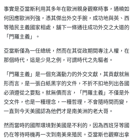
事實是亞當斯利用其多年在歐洲親身觀察時事，通曉如
何因應歐洲列強，憑其傑出外交手腕，成功地與英、西
等殖民主義國家相處，舖下一條通往成功外交之大道的
「門羅主義」。
亞當斯僅為一任總統，然而在其從政期間專注人權，在
那個時代，這是少見之例，可謂時代之先驅者。
「門羅主義」是一個充滿動力的外交文獻，其貢獻就無
形而言，是一張白紙黑字的文件，不折不扣地列出各國
必須遵從之要點。就無價而言，「門羅主義」不僅是外
交文件，也是一種理念，一種哲理，不會隨時間而變，
一直到今天美國認為他們才是南美洲的老大哥。
然而當時的國際環境對美國是不利的，因為西班牙等國
仍在等待時機再一次到南美來殖民。亞當斯也觀察出拿