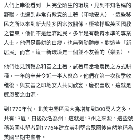
人們上岸後看到一片完全陌生的環境，見到不知名稱的
野獸，也遇到非常有敵意的土著（印地安人）。這些移
民之所以來到新大陸多因宗教關係，極欲掙脫英國國教
之管束，他們不是經濟難民。多半是有教育水準的專業
人士，他們是農耕的白癡，也無勞動體魄。對這些「新
居民」而言，這一新環境是一個並不友善的（樂園）。
他們也見到較為和善之土著，試著用當地農民之方式耕
種，一年的辛苦令近一半人喪命。他們在第一次秋季收
穫後，與友善之印地安人共同歡宴，慶祝豐收，這就是
感恩節之由源。
到1770年代，北美屯墾區民大為增加到300萬人之多，
共有13區，日後改名為州，這就是13州之來源。這些號
稱英國屯墾者到1776年建立美利堅合眾國後自然地稱為
美國早期屯墾者。