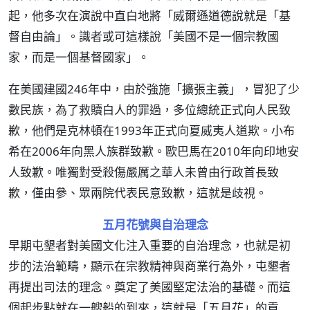
起，他多次在演說中直白地將「威爾遜道德說就是「基
督自由論」。識者或可這樣說「美國不是一個宗教國
家，而是一個基督國家」。
在美國建國246年中，由於強施「擴張主義」，冒犯了少
數民族，為了救贖白人的罪過，多位總統正式向人民致
歉，他們是克林頓在1993年正式向夏威夷人道欺。小布
希在2006年向黑人族群致歉。歐巴馬在2010年向印地安
人致歉。唯獨對受殺傷嚴厲之華人未曾由行政首長致
歉，僅由參、眾兩院代表民意致歉，這就是歧視。
五月花號與自治理念
早期屯墾者對美國文化注入重要的自治理念，也就是初
步的法治範疇，顯示在宗教精神與商業行為外，屯墾者
再提出司法的理念。奠定了美國堅定法治的基礎。而這
個起步點就在一艘船的到來，這就是「五月花」的貢