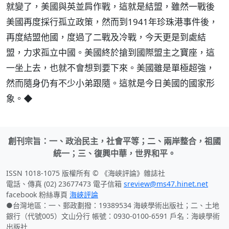
就變了，美國與英並肩作戰，這就是結盟，雖然一戰後
美國再度採行孤立政策，然而到1941年珍珠港事件後，
再度結盟他國，度過了二戰及冷戰，今天更是到處結
盟，力求孤立中國。美國終於搶到國際盟主之寶座，這
一坐上去，也就不會想到要下來。美國雖是單極超強，
然而隨身仍有不少小弟跟隨。這就是今日美國的國家形
象。◆
創刊宗旨：一、政治民主，社會平等；二、兩岸整合，祖國
統一；三、復興中華，世界和平。
ISSN 1018-1075 版權所有 © 《海峽評論》雜誌社
電話、傳真 (02) 23677473 電子信箱
sreview@ms47.hinet.net
facebook 粉絲專頁
海峽評論
●台灣地區：一、郵政劃撥：19389534 海峽學術出版社；二、土地
銀行（代號005）文山分行 帳號：0930-0100-6591 戶名：海峽學術
出版社