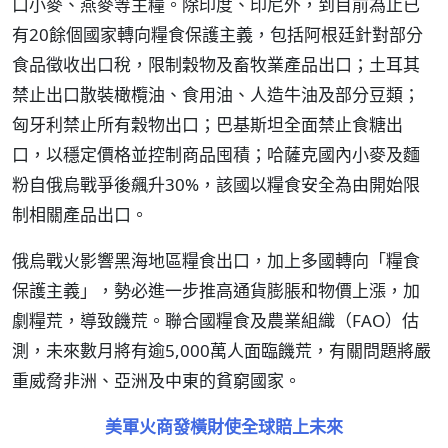
口小麥、燕麥等主糧。除印度、印尼外，到目前為止已
有20餘個國家轉向糧食保護主義，包括阿根廷針對部分
食品徵收出口稅，限制穀物及畜牧業產品出口；土耳其
禁止出口散裝橄欖油、食用油、人造牛油及部分豆類；
匈牙利禁止所有穀物出口；巴基斯坦全面禁止食糖出
口，以穩定價格並控制商品囤積；哈薩克國內小麥及麵
粉自俄烏戰爭後飆升30%，該國以糧食安全為由開始限
制相關產品出口。
俄烏戰火影響黑海地區糧食出口，加上多國轉向「糧食
保護主義」，勢必進一步推高通貨膨脹和物價上漲，加
劇糧荒，導致饑荒。聯合國糧食及農業組織（FAO）估
測，未來數月將有逾5,000萬人面臨饑荒，有關問題將嚴
重威脅非洲、亞洲及中東的貧窮國家。
美軍火商發橫財使全球賠上未來