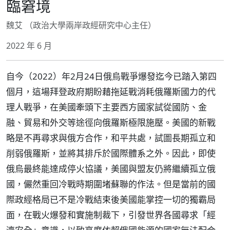
臨窘境
魏艾 （政治大學兩岸政經研究中心主任）
2022 年 6 月
自今（2022）年2月24日俄烏戰爭爆發迄今已踏入第四
個月，這場拜登政府期盼藉拖延戰消耗俄羅斯國力的代
理人戰爭，在美國牽頭下主要西方國家試從國防、金
融、貿易和外交等途徑向俄羅斯極限施壓。美國的新戰
略是不再尋求與俄方合作，和平共處，試圖長期孤立和
削弱俄羅斯，並將其排斥於國際體系之外。因此，即使
俄烏最終能達成停火協議，美國與盟友仍將繼續孤立俄
國，儼然重回冷戰時期圍堵蘇聯的作法。但是當前的國
際政經格局已不是冷戰結束後美國能掌控一切的獨霸局
面，在戰火爆發和實施制裁下，引發世界各國尋求「經