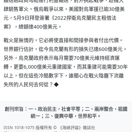
體透過政商勾結進行利益輸送，對外挑起戰爭，趁機大
肆銷售軍火。俄烏戰爭以來，美國對烏軍援已逾30億美
元，5月9日拜登簽署《2022捍衛烏克蘭民主租借法
案》，總額達400億美元。
戰火是無情的，它必將使直接和間接參與者付出代價。
世界銀行估計，迄今烏克蘭有形的損失已達600億美元。
另外，烏克蘭政府表示每月需要70億美元維持經濟運
轉，更要6,000億美元重建國家，而其重建可能需要30年
以上，但在這些冷酷數字下，誰關心在戰火陰霾下流離
失所的人民何去何從？◆
創刊宗旨：一、政治民主，社會平等；二、兩岸整合，祖國
統一；三、復興中華，世界和平。
ISSN 1018-1075 版權所有 © 《海峽評論》雜誌社