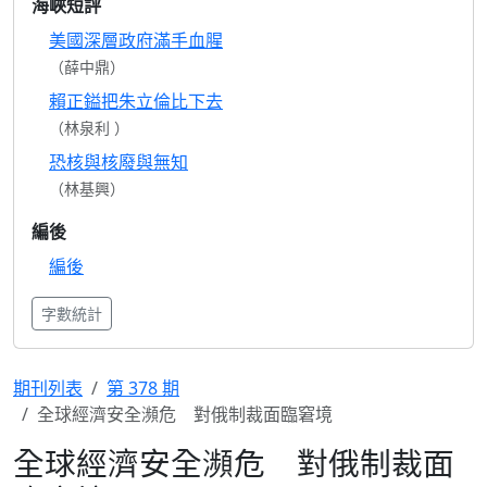
海峽短評
美國深層政府滿手血腥
（薛中鼎）
賴正鎰把朱立倫比下去
（林泉利 ）
恐核與核廢與無知
（林基興）
編後
編後
字數統計
期刊列表
第 378 期
全球經濟安全瀕危 對俄制裁面臨窘境
全球經濟安全瀕危 對俄制裁面