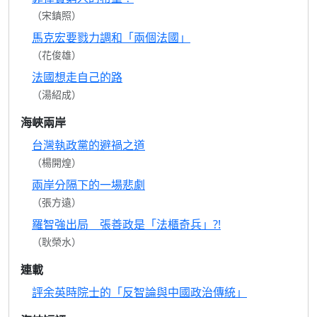
（宋鎮照）
馬克宏要戮力調和「兩個法國」
（花俊雄）
法國想走自己的路
（湯紹成）
海峽兩岸
台灣執政黨的避禍之道
（楊開煌）
兩岸分隔下的一場悲劇
（張方遠）
羅智強出局 張善政是「法櫃奇兵」?!
（耿榮水）
連載
評余英時院士的「反智論與中國政治傳統」