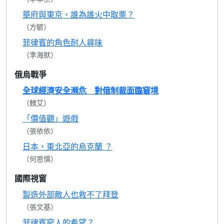
華府與東京，誰為誰火中取栗？
（方毓）
菲律賓的角色耐人尋味
（李海默）
俄烏戰爭
全球經濟安全瀕危 對俄制裁面臨窘境
（魏艾）
「價值觀」遊戲
（張依依）
日本，東北亞的烏克蘭 ？
（何思慎）
國際視窗
製造外部敵人也救不了拜登
（張文基）
菲律賓窮人的希望？