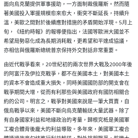
面向烏克蘭提供軍事援助，一方面制裁俄羅斯。然而隨
著美國投入軍援規模愈來愈大，衝突不斷延長，持續升
溫，美歐之間對於後續應對措施的矛盾開始浮現。5月上
旬，《紐約時報》的報導便指出，法國等歐洲大國並不
希望局勢惡化成為長期消耗戰，更希望和平達成協議，
亦相信與俄羅斯總統普京保持外交對話非常重要。
由近代戰爭看來，20世紀初的兩次世界大戰及2000年後
的阿富汗及伊拉克戰爭，都不在美國本土，對美國本土
的資本不會造成重大損失，同時美國國防部的開支會在
戰爭期間大增，從而有利那些與美國政府有國防相關合
約的公司。明言之，戰爭對美國來說是一筆大買賣，自
俄烏戰爭以來，美國不斷向烏克蘭輸送大量武器。除了
有自身國家利益和地緣政治的考量，歸根究柢是美國軍
工複合體背後龐大的利益導致。多年來，美國軍工複合