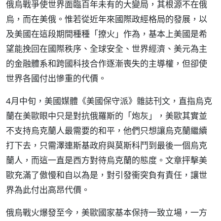
俄烏戰爭使世界面臨百年未有的大變局，其根源不在俄
烏，而在美俄。惟若從近年來國際政經格局的發展，以
及美國在這段期間種種「撩火」作為，基本上美國是希
望能挽回在國際秩序、全球安全、世界經濟、美元為主
的金融體系和跨國科技合作逐漸喪失的主導權，但卻使
世界各國付出慘重的代價。
4月中旬，美國媒體《美國保守派》雜誌刊文，直指烏克
蘭在美歐眼中只是對抗俄羅斯的「炮灰」，美歐其實並
不支持烏克蘭人最需要的和平，他們只想讓烏克蘭繼續
打下去，只需澤連斯基政府與莫斯科鬥到最後一個烏克
蘭人，而這一直是西方對待烏克蘭的態度。文章抨擊美
歐充滿了傲慢和自以為是，對引發衝突負有責任，讓世
界為此付出高昂代價。
俄烏戰火爆發至今，美歐國家基本保持一致立場，一方