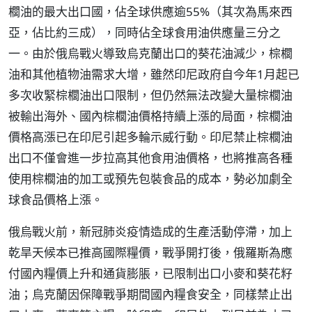
櫚油的最大出口國，佔全球供應逾55%（其次為馬來西
亞，佔比約三成），同時佔全球食用油供應量三分之
一。由於俄烏戰火導致烏克蘭出口的葵花油減少，棕櫚
油和其他植物油需求大增，雖然印尼政府自今年1月起已
多次收緊棕櫚油出口限制，但仍然無法改變大量棕櫚油
被輸出海外、國內棕櫚油價格持續上漲的局面，棕櫚油
價格高漲已在印尼引起多輪示威行動。印尼禁止棕櫚油
出口不僅會進一步拉高其他食用油價格，也將推高各種
使用棕櫚油的加工或預先包裝食品的成本，勢必加劇全
球食品價格上漲。
俄烏戰火前，新冠肺炎疫情造成的生產活動停滯，加上
乾旱天候本已推高國際糧價，戰爭開打後，俄羅斯為應
付國內糧價上升和通貨膨脹，已限制出口小麥和葵花籽
油；烏克蘭因保障戰爭期間國內糧食安全，同樣禁止出