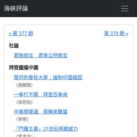
跳至主要內容
海峽評論
« 第 377 期
第 379 期 »
社論
君無戲言 君竟公然戲言
拜登圍遏中國
華府的春秋大夢：遏制中國崛起
（張麟徵）
一拳打不開 拜登百拳來
（孫若怡）
中美間擺盪 南韓家難當
（李明）
「門羅主義」21世紀再顯威力
（李本京）