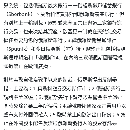
算系統，包括俄羅斯最大銀行－－俄羅斯聯邦儲蓄銀行
（Sberbank）、莫斯科信貸銀行和俄羅斯農業銀行，但
有別於上一輪制裁，歐盟並未全面禁止與這三家銀行進
行交易，也未凍結其資產，歐盟更未制裁在天然氣交易
擔任重要角色的俄羅斯銀行；3.繼俄羅斯衛星通訊社
（Sputnik）和今日俄羅斯（RT）後，歐盟再把包括俄羅
斯環球頻道和「俄羅斯24」在內的三家俄羅斯國營電視
頻道禁止在歐洲廣播。
對於美歐自俄烏戰爭以來的制裁，俄羅斯提出反制舉
措，主要為：1.莫斯科證券交易所停市；2.俄羅斯央行上
調利率至20厘；3.俄羅斯央行下調存款準備金率至2%，
同時免除企業三年所得稅；4.讓俄羅斯國家及企業用戶以
盧布支付外國債權人；5.臨時禁止向歐洲出口糧食；6.禁
止在外國股市配售及流通俄羅斯發行人的股票存託憑