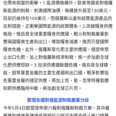
也帶來相當的衝擊。1.能源價格飆升。歐美等國家對俄羅
斯能源的制裁，刺激國際油價，每桶曾升高至130美元，
目前仍維持在100美元，而俄羅斯以盧布結算能源產品的
反制措施，正衝擊國際能源的結算體系。2.改變糧食供應
格局。俄烏是全球重要糧食供應國，戰火和制裁嚴重影
響兩國糧食生產和出口，導致糧食減產，進而引發國際
糧食危機。此外，俄羅斯是化肥主要供應國，俄宣佈禁
止出口化肥，加上對俄羅斯經濟制裁，進一步加劇全球
化肥供應短缺。3.加深供應鏈斷鏈危機。俄烏是全球鎳、
鈦、鋁等重要金屬的主要生產國和出口國，戰爭影響這
些重要金屬的穩定供應，再加上氖、氪、氙等特種氣體
和鈀供應臨時中斷，將加劇全球芯片荒。
歐盟各國對俄能源制裁嚴重分歧
今年5月4日歐盟發佈第六輪對俄羅斯制裁方案，其中最
嚴厲的措施是建議成員國在六個月內逐步停止進口俄羅