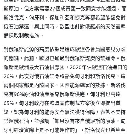
斯原油，但方案需要27個成員國一致同意才能通過，而
斯洛伐克、匈牙利、保加利亞和捷克等都希望能豁免對
俄石油禁運。與此同時，歐盟也針對俄羅斯的天然氣準
備採取制裁措施。
對俄羅斯能源的高度依賴是造成歐盟各會員國意見分歧
的關鍵，此前，歐盟已通過對俄羅斯煤炭的禁運令。俄
羅斯是歐洲最大石油供應國，2020年佔歐盟石油進口的
26%，此次對俄石油禁令將豁免匈牙利和斯洛伐克，這
兩個國家都是內陸國家，國際能源總署的數據，斯洛伐
克有96%原油和油產品靠俄羅斯供應，匈牙利也高達
65%。匈牙利政府在歐盟宣佈制裁方案後立即提出質
疑，認為匈牙利的能源安全無法獲得保障，表態不支持
禁運俄石油，並強調「如果沒有來自俄羅斯的原油，匈
牙利經濟實際上是不可能運作的」。斯洛伐克也希望至