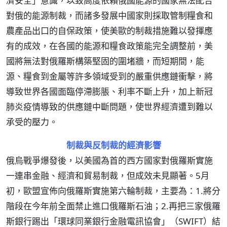
濟安全」意識，以致高度依賴俄國能源的國家無法配合
對俄的能源制裁，而諸多發展中國家則採取管制糧食和
農產品出口的自保政策，使美歐的制裁措施難以發揮應
有的成效，在各國的能源和糧食政策能完全調整前，美
國將無法對俄羅斯構築堅固的圍堵牆，而短期間，能
源、糧食到金屬等許多領域受到的嚴重供應鏈衝擊，將
導致世界各國面臨停滯膨脹、利率不斷上升，加上新冠
肺炎疫情導致的供應鏈中斷問題，使世界經濟遭到難以
承受的壓力。
制裁與反制裁的經濟影響
俄烏戰爭爆發後，以美國為首的西方國家對俄羅斯實施
一連串金融、經濟和貿易制裁，但成效未見顯著。5月
初，歐盟宣佈向俄羅斯實施第六輪制裁，主要為：1.將分
階段在今年前全面禁止進口俄羅斯石油；2.再把三家俄羅
斯銀行踢出「環球同業銀行金融電訊協會」（SWIFT）結