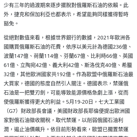
少有三年的過渡期來逐步擺脫對俄羅斯石油的依賴。此
外，捷克和保加利亞也都表示，希望能夠同樣獲得暫時
豁免。
從絕對數值來看，根據世界銀行的數據，2021年歐洲各
國購買俄羅斯石油的花費，依序以美元計為德國236億、
波蘭147億、荷蘭114億、芬蘭67億、比利時66億、英國
61億、立陶宛42億、義大利42億、斯洛伐克40億、希臘
32億，其他歐洲國家共192億。作為歐盟中俄羅斯石油最
大買家，德國的態度自然引人關注。德國表示，禁運俄
石油是一把雙刃劍，可能導致能源價格急劇上漲，從而
使俄羅斯獲得更大的利益。5月19-20日，七大工業國
（G7）財政部長會議，美國財政部長耶倫便提出歐洲國
家對俄石油徵收關稅，取代禁運，以削弱俄國石油利
潤，遏止油價飆升。依目前形勢看來，歐盟已擱置禁運