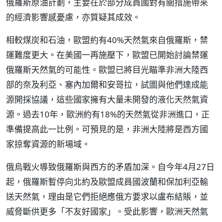
俄羅斯原油計劃，主要在於部分成員國對有關措施帶來
的經濟影響感憂慮，亦質疑其成效。
相較煤炭和石油，歐盟約有40%天然氣來自俄羅斯，禁
運難度更大。在美國一再施壓下，歐盟已開始討論禁運
俄羅斯天然氣的可能性。歐盟已將目光瞄準非洲大陸西
部的奈及利亞、塞內加爾和安哥拉，試圖與他們達成能
源開採協議，這些國家擁有大量未開發的液化天然氣資
源。過去10年，歐洲約有18%的天然氣從非洲進口，正
準備提高此一比例。可預見的是，非洲大陸將是西方國
家掠奪資源的新場域。
俄烏戰火導致俄羅斯與西方的矛盾加深。自今年4月27日
起，俄羅斯暫停向北約及歐盟成員國波蘭和保加利亞輸
送天然氣，理由是它們拒絕應俄方要求以盧布結賬，並
威脅斷供更多「不友好國家」。受此影響，歐洲天然氣