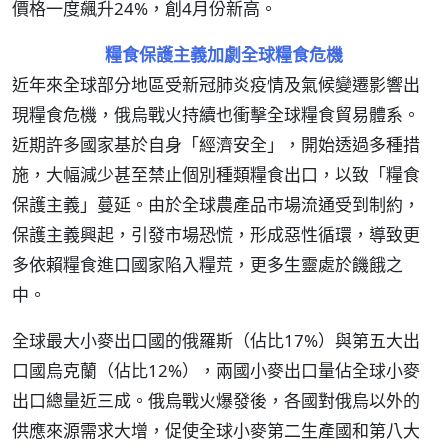
價格一度飆升24%，創4月份新高。
糧食保護主義加劇全球糧食危機
近年來全球部分地區受新冠肺炎疫情及氣候變遷影響出
現糧食危機，俄烏戰火持續也衝擊全球糧食貿易體系。
近期許多國家基於自身「經濟安全」，開始透過多種措
施，大幅減少甚至禁止個別種類糧食出口，以致「糧食
保護主義」蔓延。由於全球農產品市場流通受到制約，
保護主義興起，引發市場恐慌，形成惡性循環，導致更
多依賴糧食進口國家陷入糧荒，更多生靈處於饑餓之
中。
全球最大小麥出口國的俄羅斯（佔比17%）與第五大出
口國烏克蘭（佔比12%），兩國小麥出口量佔全球小麥
出口總量近三成。俄烏戰火爆發後，各國對俄烏以外的
供應來源需求大增，促使全球小麥第二生產國和第八大