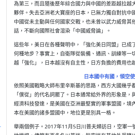
為第三，而且隨後歷年綜合國力與中國的差距越拉越
夥伴。失去亞洲老大寶座的日本，已無力獨自對抗中
中國從未主動與任何國家交戰，也未曾以武力威脅其
話，不斷向國際社會渲染「中國威脅論」。
這些年，美日在各種聲明中，「強化美日同盟」已成
何種地步？事實上，自衛隊從裝備、通訊、訓練等一
越「強化」，日本越沒有自主性，日方負擔的費用也
日本國中有國，領空使
依照美國戰略大師布里辛斯基的思路，西方大國幾乎
「僕從」的代名詞罷了。日本通常給外界的形象是，
經濟科技發達，是美國在亞洲最堅實的軍事盟國，境
本在美國的諸多盟國中，地位更是別具一格。
」
舉兩個例子。2017年11月5日川普夫婦訪日，空軍