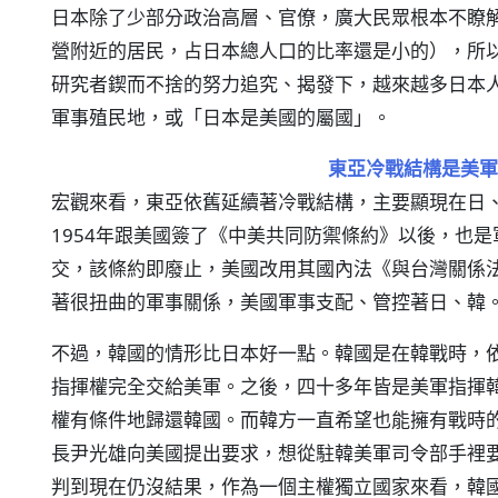
日本除了少部分政治高層、官僚，廣大民眾根本不瞭
營附近的居民，占日本總人口的比率還是小的），所
研究者鍥而不捨的努力追究、揭發下，越來越多日本
軍事殖民地，或「日本是美國的屬國」。
東亞冷戰結構是美軍
宏觀來看，東亞依舊延續著冷戰結構，主要顯現在日
1954年跟美國簽了《中美共同防禦條約》以後，也是
交，該條約即廢止，美國改用其國內法《與台灣關係
著很扭曲的軍事關係，美國軍事支配、管控著日、韓
不過，韓國的情形比日本好一點。韓國是在韓戰時，
指揮權完全交給美軍。之後，四十多年皆是美軍指揮韓
權有條件地歸還韓國。而韓方一直希望也能擁有戰時的
長尹光雄向美國提出要求，想從駐韓美軍司令部手裡
判到現在仍沒結果，作為一個主權獨立國家來看，韓