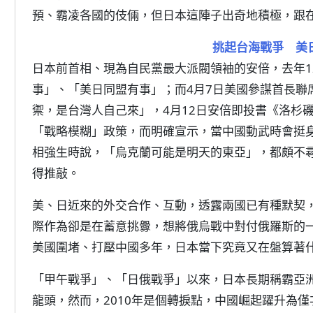
預、霸凌各國的伎倆，但日本這陣子出奇地積極，跟
挑起台海戰爭 美
日本前首相、現為自民黨最大派閥領袖的安倍，去年1
事」、「美日同盟有事」；而4月7日美國參謀首長聯
禦，是台灣人自己來」，4月12日安倍即投書《洛杉
「戰略模糊」政策，而明確宣示，當中國動武時會挺
相強生時說，「烏克蘭可能是明天的東亞」，都頗不
得推敲。
美、日近來的外交合作、互動，透露兩國已有種默契
際作為卻是在蓄意挑釁，想將俄烏戰中對付俄羅斯的
美國圍堵、打壓中國多年，日本當下究竟又在盤算著
「甲午戰爭」、「日俄戰爭」以來，日本長期稱霸亞
龍頭，然而，2010年是個轉捩點，中國崛起躍升為