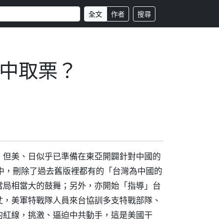
全文
作者
搜尋
中取栗？
，但美、日似乎已準備在東亞開闢針對中國的
中，刪除了過去舊版裡都有的「台灣為中國的
當局相當大的鼓舞；另外，亦開始「指導」台
仗，美軍特戰隊人員來台協訓多支特戰部隊、
的紅線，挑激、逼迫中共動手，這是美國干