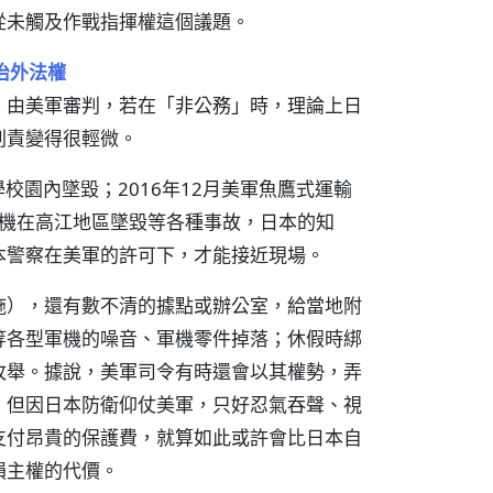
從未觸及作戰指揮權這個議題。
治外法權
，由美軍審判，若在「非公務」時，理論上日
刑責變得很輕微。
校園內墜毀；2016年12月美軍魚鷹式運輸
輸機在高江地區墜毀等各種事故，日本的知
本警察在美軍的許可下，才能接近現場。
施），還有數不清的據點或辦公室，給當地附
等各型軍機的噪音、軍機零件掉落；休假時綁
枚舉。據說，美軍司令有時還會以其權勢，弄
，但因日本防衛仰仗美軍，只好忍氣吞聲、視
支付昂貴的保護費，就算如此或許會比日本自
損主權的代價。