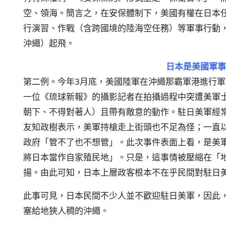
空、領海。簡言之，在安保體制下，美國有權在日本
行演習、作戰（含跨國境的陸海空任務）等軍事行動，
沖繩）起飛。
日本是美國軍事
第二例。今年3月底，美國陸軍在沖繩那霸軍港進行
一位《琉球新報》的攝影記者在拍攝過程中突遭美軍
朝下、不得對著人）且帶有敵意的動作。駐日美軍經
友知政樹表示，美軍持槍走上街頭也不足為怪；一直
政府「管不了也不想管」。此次事件表面上看，是美
將日本當作自家殖民地」。只是，這事情被壓縮在「
揚。由此可知，日本上層政客根本不在乎民間對駐日
此事可見，日本民間不少人並不歡迎駐日美軍，因此，
塞給地狹人稠的沖繩。