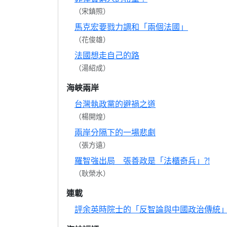
（宋鎮照）
馬克宏要戮力調和「兩個法國」
（花俊雄）
法國想走自己的路
（湯紹成）
海峽兩岸
台灣執政黨的避禍之道
（楊開煌）
兩岸分隔下的一場悲劇
（張方遠）
羅智強出局 張善政是「法櫃奇兵」?!
（耿榮水）
連載
評余英時院士的「反智論與中國政治傳統