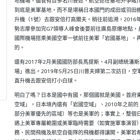
地機場，儘管有百多名川普迷、航空迷在基地外爭睹
到底是美軍基地，而不是堪稱日本國門的成田或羽田
升機（1號）去跟安倍打高爾夫。稍往前追溯，2016
勢志摩參加完G7領導人峰會後要前往廣島原爆地點，
國際機場搭乘美國空軍一號前往美軍「岩國基地」，
的。
還有2017年2月美國國防部長馬提斯、4月副總統潘
場」進出。2019年5月25日川普夫婦第二次訪日，
直升機去跟安倍打小白球。
明白了嗎？日本是國中有國，那個國就是美國。首府
空域」，日本境內還有「岩國空域」、2010年之前的
部分美軍優先的區域）等也是美軍的；事實上，整個
遇上美軍專屬範圍或美軍臨時需要（如實施軍事演習
務、民間飛機及航空自衛隊的飛機都得讓開。美軍若