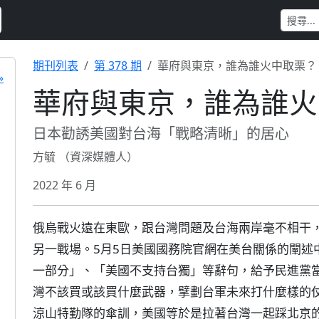
期刊列表
第 378 期
華府與東京，誰為誰火中取栗？
»
華府與東京，誰為誰火
日本勸誘美國對台海「戰略清晰」的居心
方毓 （資深媒體人）
2022 年 6 月
俄烏戰火遠在東歐，跟台灣問題及台海兩岸毫不相干
另一戰場。5月5日美國國務院官網在美台關係的闡述
一部分」、「美國不支持台獨」等辭句，給予民進黨
灣不該買或該買什麼武器，擘劃台軍未來打什麼樣的
涼山特勤隊的傘訓，美國等於是拉著台灣一起踩北京