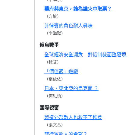
華府與東京，誰為誰火中取栗？
（方毓）
菲律賓的角色耐人尋味
（李海默）
俄烏戰爭
全球經濟安全瀕危 對俄制裁面臨窘境
（魏艾）
「價值觀」遊戲
（張依依）
日本，東北亞的烏克蘭 ？
（何思慎）
國際視窗
製造外部敵人也救不了拜登
（張文基）
菲律賓窮人的希望？