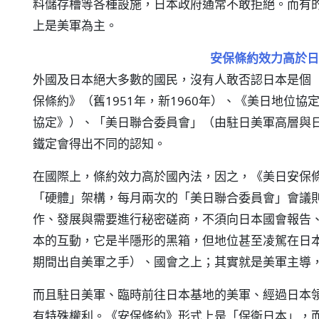
料儲存槽等各種設施，日本政府通常不敢拒絕。而有
上是美軍為主。
安保條約效力高於日
外國及日本絕大多數的國民，沒有人敢否認日本是個
保條約》（舊1951年，新1960年）、《美日地位協定
協定》）、「美日聯合委員會」（由駐日美軍高層與
鐵定會得出不同的認知。
在國際上，條約效力高於國內法，因之，《美日安保
「硬體」架構，每月兩次的「美日聯合委員會」會議
作、發展與需要進行秘密磋商，不須向日本國會報告
本的互動，它是半隱形的黑箱，但地位甚至凌駕在日
期間出自美軍之手）、國會之上；其實就是美軍主導
而且駐日美軍、臨時前往日本基地的美軍、經過日本
有特殊權利。《安保條約》形式上是「保衛日本」，