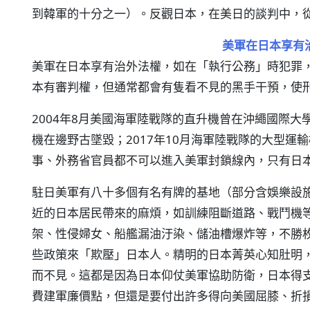
到韓軍的十分之一）。反觀日本，在美日的談判中，
美軍在日本享有
美軍在日本享有治外法權，如在「執行公務」時犯罪
本有審判權，但通常都會有隻看不見的黑手干預，使
2004年8月美國海軍陸戰隊的直升機曾在沖繩國際大學
機在邊野古墜毀；2017年10月海軍陸戰隊的大型運
事、外務省官員都不可以進入美軍封鎖線內，只有日
駐日美軍有八十多個有名有牌的基地（部分含娛樂設
近的日本居民帶來的麻煩，如訓練阻斷道路、戰鬥機
架、性侵婦女、船艦漏油汙染、儲油槽爆炸等，不勝
些政策來「欺壓」日本人。精明的日本菁英心知肚明
而不見。這都是因為日本仰仗美軍協助防衛，日本得
費建軍廉價點，但還是要付出許多得向美國屈膝、折