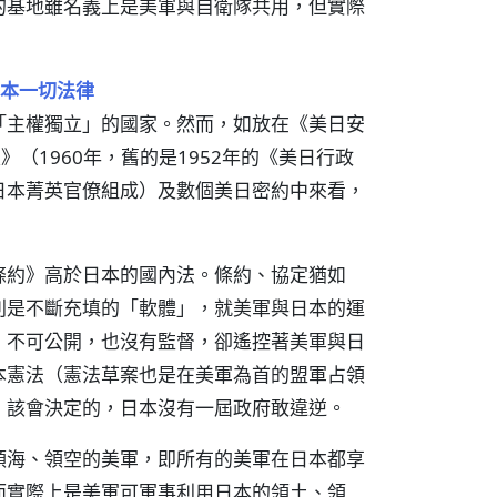
的基地雖名義上是美軍與自衛隊共用，但實際
本一切法律
「主權獨立」的國家。然而，如放在《美日安
》（1960年，舊的是1952年的《美日行政
日本菁英官僚組成）及數個美日密約中來看，
條約》高於日本的國內法。條約、協定猶如
則是不斷充填的「軟體」，就美軍與日本的運
、不可公開，也沒有監督，卻遙控著美軍與日
本憲法（憲法草案也是在美軍為首的盟軍占領
，該會決定的，日本沒有一屆政府敢違逆。
領海、領空的美軍，即所有的美軍在日本都享
而實際上是美軍可軍事利用日本的領土、領