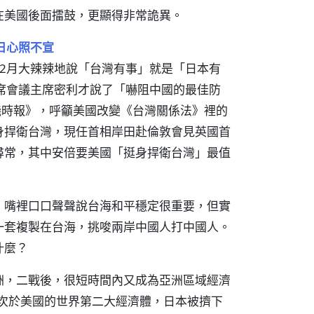
在美國後面擂鼓，更顯得非常詭異。
日心照不宣
2月大辣辣地說「台灣有事」就是「日本有
席會議主席密利才說了「嚇阻中國的最佳防
磯時報》，呼籲美國改變《台灣關係法》裡的
身捍衛台灣，現任首相岸田赴倫敦會見英國首
尋常，其中安倍要美國「挺身捍衛台灣」最值
，嘴裡口口聲聲說台海和平穩定很重要，但實
一套複製在台海，挑唆兩岸中國人打中國人。
什麼？
洲，二戰後，很短時間內又成為亞洲區域經濟
僅次於美國的世界第二大經濟體，日本被擠下