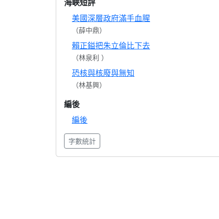
海峽短評
美國深層政府滿手血腥
（薛中鼎）
賴正鎰把朱立倫比下去
（林泉利 ）
恐核與核廢與無知
（林基興）
編後
編後
字數統計