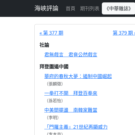
跳至主要內容
海峽評論
首頁
期刊列表
《中華雜誌》
« 第 377 期
第 379 期 
社論
君無戲言 君竟公然戲言
拜登圍遏中國
華府的春秋大夢：遏制中國崛起
（張麟徵）
一拳打不開 拜登百拳來
（孫若怡）
中美間擺盪 南韓家難當
（李明）
「門羅主義」21世紀再顯威力
（李本京）