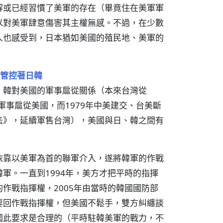
解或已經習慣了美軍的存在（畢竟住在美軍軍
以對美軍肆意傷害其主權無感。不過，在少數
人也感受到，日本猶如美國的殖民地、美軍的
管控著日韓
、韓對美國的軍事扈從關係（本來台灣從
軍事扈從美國，而1979年中美建交、台美斷
法》，延續軍售台灣），美國與日、韓之間有
。
依靠以美軍為首的聯軍介入，遂將韓軍的作戰
軍。一直到1994年，美方才把平時的指揮
作戰指揮權，2005年由當時的韓國國防部
要回作戰指揮權，但美國不鬆手，雙方糾纏談
國此要求是合理的（平時駐韓美軍的戰力，不