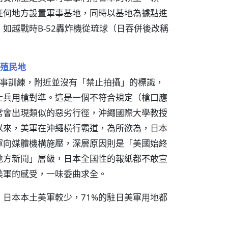
任何地方設置軍事基地，同時以基地為據點進
如越戰時B-52轟炸機從琉球（日吞併後改稱
殖民地
軍事訓練，附近並沒有「禁止拍攝」的標識，
士兵用槍對準。這是一個不符合規定（槍口應
常會出現類似的惡劣行徑，沖繩國際大學教授
以來，美軍在沖繩橫行霸道，為所欲為，日本
軍向媒體機構施壓，深層原因則是「美國始終
地方新聞」層級，日本全國性的報紙都不敢宣
美軍的感受，一味委曲求全。
日本本土美軍較少，71%的駐日美軍用地都