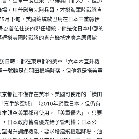
川普、空軍一號風采（不得其門而入），但那
機場，川普慰勞完阿兵哥，才搭海軍陸戰隊直
年5月下旬，美國總統歐巴馬在日本三重縣伊
身為首位往訪的現任總統，他是從日本中部的
再轉搭美國陸戰隊的直升機抵達廣島原頂館
斯訪日時，都在東京都的美軍「六本木直升機
空軍一號雖是在羽田機場降落，但他還是搭美軍
東京都裡不僅存在美軍、美國可使用的「橫田
「嘉手納空域」（2010年歸還日本，但仍有
日本領空美軍都可使用，「美軍優先」，只要
），日本政府皆會優先給予管制權；日本公
希望提升訓練機能，要求增建飛機起降場、油