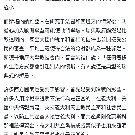
極小。
而斯堪的納維亞人在研究了法國和西班牙的情況後，則
擔心加入歐洲聯盟可能使他們學壞。瑞典政府顯然是比
較透明的，甚至大臣的稅單和首相的信件也公開接受公
民的審查。平均主義使得合法的發財都成為一種罪過。
斯德哥爾摩大學教授魯內．普雷姆福什說：「任何奢侈
的生活方式都會引起別人的懷疑。有人說這是典型的瑞
典式的妒忌。」
許多西方國家也受到了影響，首先是受到冷戰的影響。
許多人用冷戰來證明不法行為是正當的。在義大利，美
國中央情報局暗中支持義大利天主教民主黨和社會民主
黨，以防止共產黨人接管義大利。而共產黨則從莫斯科
那裡獲得資金。義大利共產黨構成威脅似乎也用來證明
天主教民主黨同黑手黨來往是正當的。