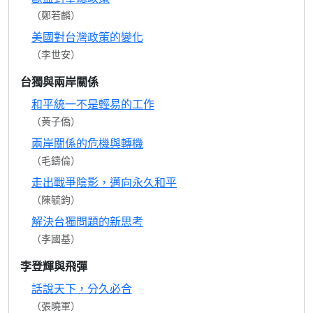
（鄭若麟）
美國對台灣政策的變化
（李世安）
台獨與兩岸關係
和平統一不是輕易的工作
（黃子僑）
兩岸關係的危機與轉機
（毛鑄倫）
走出戰爭陰影，邁向永久和平
（陳毓鈞）
解決台獨問題的新思考
（李國基）
李登輝與飛彈
話說天下，分久必合
（張曉軍）