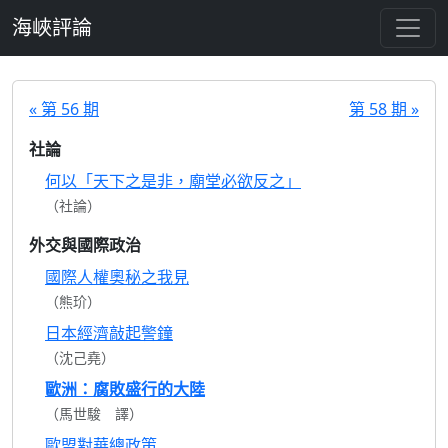
跳至主要內容
海峽評論
« 第 56 期
第 58 期 »
社論
何以「天下之是非，廟堂必欲反之」
（社論）
外交與國際政治
國際人權奧秘之我見
（熊玠）
日本經濟敲起警鐘
（沈己堯）
歐洲：腐敗盛行的大陸
（馬世駿 譯）
歐盟對華總政策