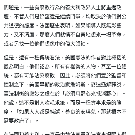
問題是，一些有腐敗行為的義大利政界人士將重返政
壇。不管人們是絕望還是繼續鬥爭，均取決於他們對公
共道德的態度。法國歷史表明，如果領導人既無影響
力，又不清廉，那麼人們就情不自禁地想來一場革命，
或者另找一位他們想像中的偉大領袖。
但是，還有一種傳統看法，美國憲法的作者對此概括的
最為明白。他們認為，所有有權勢的人物，甚至一位總
統，都有可能沾染腐敗。因此，必須將他們置於監督和
控制之下。美國早期的政治家詹姆斯．麥迪遜解釋說，
憲法制衡的奧妙之處在於「必須用野心來抵消野心」。
他說，這不是對人吹毛求疵，而是一種實事求是的態
度，「如果人人都是純潔、善良的安琪兒，那就根本不
需要政府了」。
在法國和義大利，一直是由執法官員和法官來提醒人們