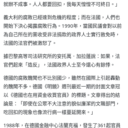
就辦不成事。人人都要回扣，我每天惶惶不可終日。」
義大利的腐敗已經達到危機的程度；而在法國，人們也
開始下決心揭露腐敗行為。1990年，當國民議會對以前
為自己所在的黨收受非法捐款的政界人士實行赦免時，
法國的法官們被激怒了。
據巴黎高等司法研究所的安托萬．加拉蓬說：如果，法
官們起來「造反」，法國政界人士至今還心有餘悸。
德國的腐敗醜聞也不比別國少，雖然在國際上引起轟動
的醜聞不多。德國《明鏡》週刊最近一期的封面文章冠
以《德國也在用資金收買官員》的標題。文章得出的結
論是：「即使在公眾不大注意的貌似廉潔的文職部門，
吃回扣的現象也像流行病一樣蔓延開來。」
1988年，在德國金融中心法蘭克福，發生了361起官員