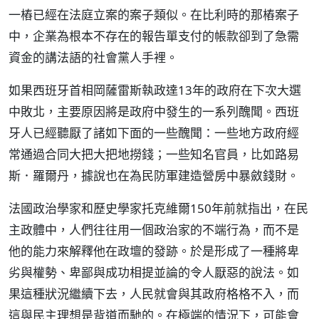
一樁已經在法庭立案的案子類似。在比利時的那樁案子
中，企業為根本不存在的報告單支付的帳款卻到了急需
資金的講法語的社會黨人手裡。
如果西班牙首相岡薩雷斯執政達13年的政府在下次大選
中敗北，主要原因將是政府中發生的一系列醜聞。西班
牙人已經聽厭了諸如下面的一些醜聞：一些地方政府經
常通過合同大把大把地撈錢；一些知名官員，比如路易
斯．羅爾丹，據說也在為民防軍建造營房中暴斂錢財。
法國政治學家和歷史學家托克維爾150年前就指出，在民
主政體中，人們往往用一個政治家的不端行為，而不是
他的能力來解釋他在政壇的發跡。於是形成了一種將卑
劣與權勢、卑鄙與成功相提並論的令人厭惡的說法。如
果這種狀況繼續下去，人民就會與其政府格格不入，而
這與民主理想是背道而馳的。在極端的情況下，可能會