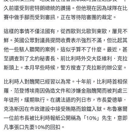
久前還受到密特朗總統的讚揚。但他現在因為球隊在比
賽中做手腳而受到審訊，正在等待陪審團的裁定。
這樣的事情不僅法國有，從西歐到北歐到東歐，屢見不
鮮。英國公眾對議員提問收費表示強烈不滿，但比起其
他一些駭人聽聞的案例，這似乎算不了什麼。最近，甚
至調查到了北約秘書長、前比利時外交大臣維利．克拉
斯頭上。本月早些時候，警方搜查了克拉斯的辦公室。
比利時人對醜聞已經習以為常。十年前，比利時首相保
羅．范登博埃南因偽造文件和涉嫌金融醜聞而被判處三
年徒刑，緩期執行。在講法語的列日市，市長愛德華．
克洛斯因在市政建設中接受賄賂而鋃鐺入獄。布魯塞爾
一位前市長被比利時報紙公開稱為「10%」先生，意即
凡事張口先要10%的回扣。