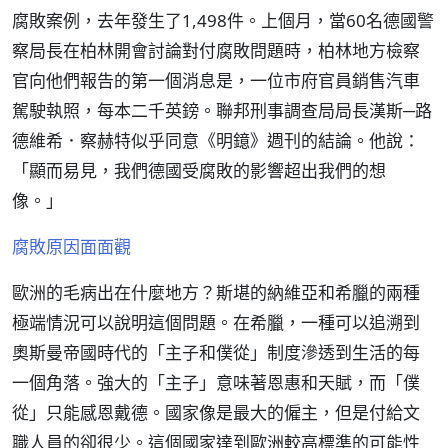
腐敗案例，去年發生了1,498件。上個月，當60名德國警
察局長在柏林開會討論對付腐敗問題時，柏林地方檢察
官向他們報告的第一個消息是，一位市府官員銷售汽車
駕駛執照，每本二千英鎊。聯邦刑事調查局局長漢斯─路
德維希．察赫特似乎同意《明鐿》週刊的結論。他說：
「顯而易見，我們德國受腐敗的影響超出我們的想
像。」
腐敗原因面面觀
歐洲的毛病出在什麼地方？斯堪的納維亞和希臘的兩種
極端情況可以說明這個問題。在希臘，一種可以追溯到
奧斯曼帝國時代的「主子和僕從」制度滲透到生活的每
一個角落。強大的「主子」意味著恩惠和天賦，而「僕
從」只能感恩戴德。國家像是最大的僱主，但是付給文
職人員的卻很少。這個國家達到歐洲較高標準的可能性