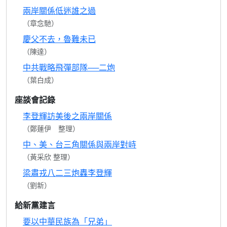
兩岸關係低迷誰之過
（章念馳）
慶父不去，魯難未已
（陳達）
中共戰略飛彈部隊──二炮
（葉白成）
座談會記錄
李登輝訪美後之兩岸關係
（鄭蓮伊 整理）
中、美、台三角關係與兩岸對峙
（黃采欣 整理）
梁肅戎八二三炮轟李登輝
（劉新）
給新黨建言
要以中華民族為「兄弟」