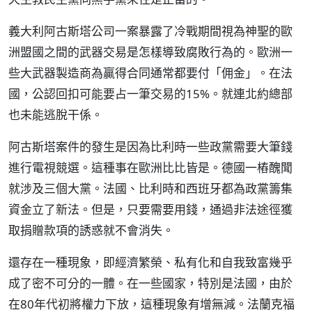
義大利阿古斯塔公司一案暴露了冷戰期間視為神聖的歐
洲盟國之間的武器交易是怎樣導致腐敗行為的。歐洲一
些大武器製造商為贏得合同通常都要付「佣金」。在法
國，公認回扣可能要占一筆交易的15%。就連北約總部
也未能逃脫干係。
阿古斯塔案件的發生是因為比利時一些政黨需要大筆錢
進行電視競選。這種事在歐洲比比皆是。德國一樁醜聞
就涉及三個大黨。法國、比利時和西班牙都為政黨籌集
資金立了新法。但是，只要需要用錢，通過非法途徑獲
取捐贈款項的誘惑就不會消失。
還存在一種現象，即經濟繁榮、私有化和自我致富幾乎
成了密不可分的一體。在一些國家，特別是法國，由於
在80年代初將權力下放，這種現象有增無減。法蘭克福