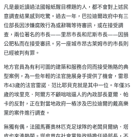
凡是最近讀過法國報紙醒目標題的人，都不會對上述民
意調查結果感到吃驚。過去一年，巴拉迪爾政府中有三
位部長因涉嫌腐敗行為或辭職等待審訊，或在接受調
查，兩位著名的市長——里昂市長和尼斯市長——因損
公肥私而在接受審訊。另一座城市昂古萊姆市的市長則
已經被判有罪。
地方官員為有利可圖的建築和服務合同而接受賄賂的典
型案例，為一些年輕的法官施展身手提供了機會，雷恩
市43歲的法官雷諾．范比耶貝克就是其中一位。年僅35
歲的埃里克．阿爾方不顧咄咄逼人的內政部長夏爾．帕
卡的反對，正在對當地政府一樁涉及巴拉迪爾的戴高樂
黨的案件進行調查。
無獨有偶，法國馬賽奧林匹克足球隊的老闆貝爾納．塔
皮也來湊熱鬧。塔皮曾在社會黨執政時擔任過部長，不