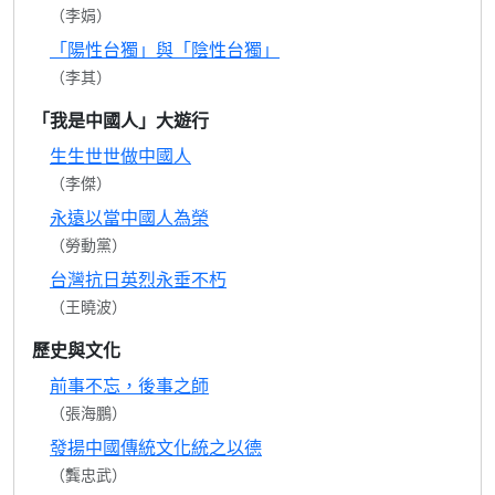
（李娟）
「陽性台獨」與「陰性台獨」
（李其）
「我是中國人」大遊行
生生世世做中國人
（李傑）
永遠以當中國人為榮
（勞動黨）
台灣抗日英烈永垂不朽
（王曉波）
歷史與文化
前事不忘，後事之師
（張海鵬）
發揚中國傳統文化統之以德
（龔忠武）