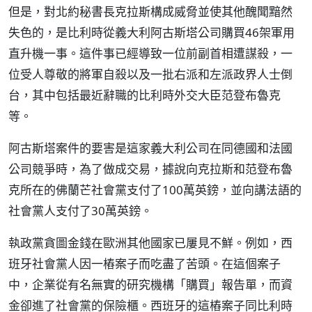
但是，對北約秘書長克拉斯構成威脅並使其他醜聞黯然
失色的，是比利時從義大利阿古斯塔公司購買46架軍用
直升機一事。這件事已經導致一位前副首相遭謀殺，一
位受人尊敬的將軍自殺以及一批右派和左派政界人士倒
台，其中包括最近辭職的比利時外交大臣范登布魯克
等。
阿古斯塔案件的要害是這家義大利公司在同德國和法國
公司競爭時，為了做成交易，據說向克拉斯和范登布魯
克所在的佛蘭芒社會黨支付了100萬英鎊，並向講法語的
社會黨人支付了30萬英鎊。
執政黨貪圖金錢在歐洲其他國家已屢見不鮮。例如，西
班牙社會黨人因一樁案子而吃盡了苦頭。在這個案子
中，企業從有名無實的研究機構「購買」報告單，而資
金卻進了社會黨的保險櫃。西班牙的這樁案子同比利時