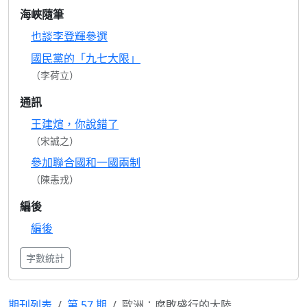
海峽隨筆
也談李登輝參選
國民黨的「九七大限」
（李荷立）
通訊
王建煊，你說錯了
（宋誠之）
參加聯合國和一國兩制
（陳恚戎）
編後
編後
字數統計
期刊列表
第 57 期
歐洲：腐敗盛行的大陸