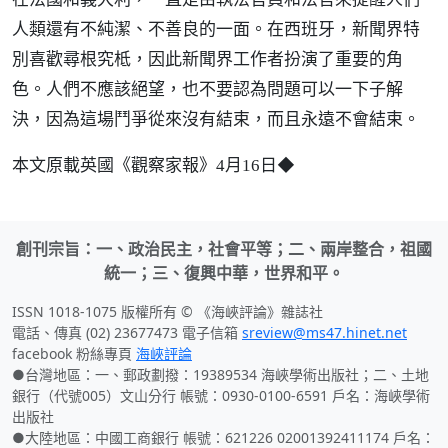
人類還有不純潔、不善良的一面。在西班牙，新聞界特
別喜歡尋根究柢，因此新聞界工作者扮演了重要的角
色。人們不應該絕望，也不要認為問題可以一下子解
決，因為這場鬥爭從來沒有結束，而且永遠不會結束。
◆
本文原載英國《觀察家報》4月16日
創刊宗旨：一、政治民主，社會平等；二、兩岸整合，祖國
統一；三、復興中華，世界和平。
ISSN 1018-1075 版權所有 © 《海峽評論》雜誌社
電話、傳真 (02) 23677473 電子信箱
sreview@ms47.hinet.net
facebook 粉絲專頁
海峽評論
●台灣地區：一、郵政劃撥：19389534 海峽學術出版社；二、土地
銀行（代號005）文山分行 帳號：0930-0100-6591 戶名：海峽學術
出版社
●大陸地區：中國工商銀行 帳號：621226 02001392411174 戶名：