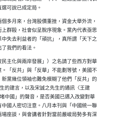
直選可說已成定局。
兩個多月來，台灣股價重挫，資金大舉外流，
街上群毆，社會似呈脫序現象。黨內代表亟思
革中失去利益者的「頑抗」，真所謂「天下之
出了我們的看法。
波民主化與兩岸發展」）之名請了些西方對華
意。「反共」與「反華」不能劃等號，美國不
，新黨幾位領袖也難免模糊了他們「反共」的
先生的建言，以及宋誠之先生的通訊〈王建
圍堵中國」的聲音，是否美國已邁入改變對華
有中國人密切注意。八月本刊與「中國統一聯
兩場座談，與會講者針對當前嚴峻局勢多有深