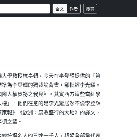
全文
作者
搜尋
佛大學教授杭亭頓，今天在李登輝提供的「第
標準為李登輝的獨裁論背書，卻批評李光耀。
國際人權奧祕之我見》。其實西方這些當紅學
人權」，他們在意的是李光耀居然不像李登輝
察家報》《歐洲：腐敗盛行的大地》的譯文，
亭頓之輩。
內總統提名人的已達一千人，超過全部黨代表