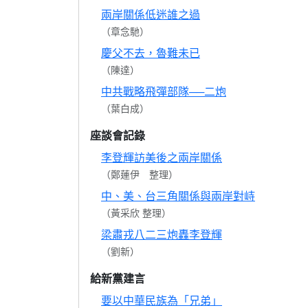
兩岸關係低迷誰之過
（章念馳）
慶父不去，魯難未已
（陳達）
中共戰略飛彈部隊──二炮
（葉白成）
座談會記錄
李登輝訪美後之兩岸關係
（鄭蓮伊 整理）
中、美、台三角關係與兩岸對峙
（黃采欣 整理）
梁肅戎八二三炮轟李登輝
（劉新）
給新黨建言
要以中華民族為「兄弟」