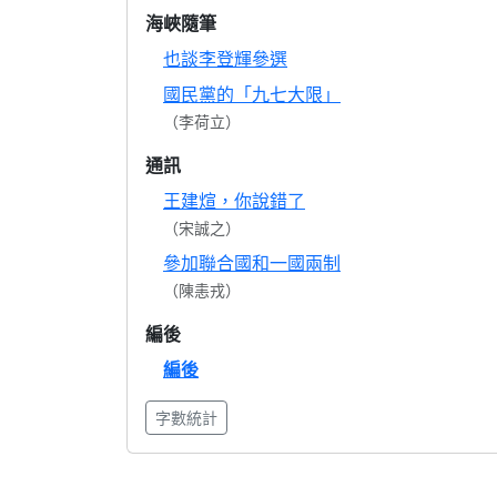
海峽隨筆
也談李登輝參選
國民黨的「九七大限」
（李荷立）
通訊
王建煊，你說錯了
（宋誠之）
參加聯合國和一國兩制
（陳恚戎）
編後
編後
字數統計