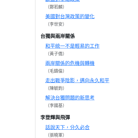
（鄭若麟）
美國對台灣政策的變化
（李世安）
台獨與兩岸關係
和平統一不是輕易的工作
（黃子僑）
兩岸關係的危機與轉機
（毛鑄倫）
走出戰爭陰影，邁向永久和平
（陳毓鈞）
解決台獨問題的新思考
（李國基）
李登輝與飛彈
話說天下，分久必合
（張曉軍）