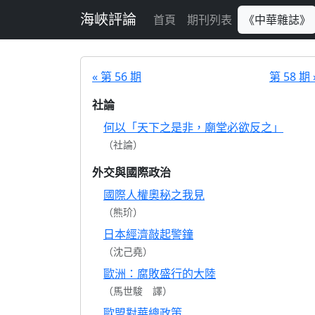
跳至主要內容
海峽評論
首頁
期刊列表
《中華雜誌》
« 第 56 期
第 58 期 
社論
何以「天下之是非，廟堂必欲反之」
（社論）
外交與國際政治
國際人權奧秘之我見
（熊玠）
日本經濟敲起警鐘
（沈己堯）
歐洲：腐敗盛行的大陸
（馬世駿 譯）
歐盟對華總政策