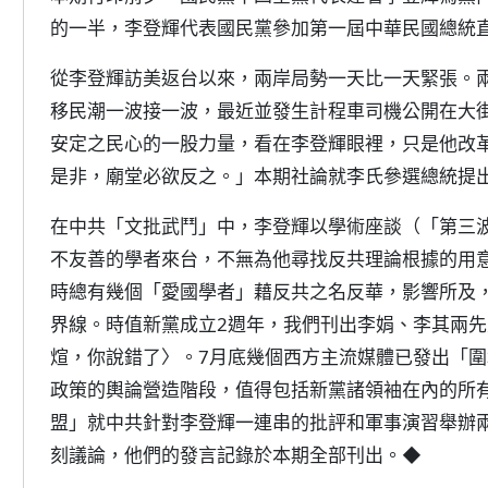
的一半，李登輝代表國民黨參加第一屆中華民國總統
從李登輝訪美返台以來，兩岸局勢一天比一天緊張。
移民潮一波接一波，最近並發生計程車司機公開在大
安定之民心的一股力量，看在李登輝眼裡，只是他改
是非，廟堂必欲反之。」本期社論就李氏參選總統提
在中共「文批武鬥」中，李登輝以學術座談（「第三
不友善的學者來台，不無為他尋找反共理論根據的用
時總有幾個「愛國學者」藉反共之名反華，影響所及
界線。時值新黨成立2週年，我們刊出李娟、李其兩
煊，你說錯了〉。7月底幾個西方主流媒體已發出「
政策的輿論營造階段，值得包括新黨諸領袖在內的所
盟」就中共針對李登輝一連串的批評和軍事演習舉辦
刻議論，他們的發言記錄於本期全部刊出。◆