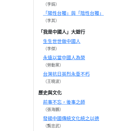
（李娟）
「陽性台獨」與「陰性台獨」
（李其）
「我是中國人」大遊行
生生世世做中國人
（李傑）
永遠以當中國人為榮
（勞動黨）
台灣抗日英烈永垂不朽
（王曉波）
歷史與文化
前事不忘，後事之師
（張海鵬）
發揚中國傳統文化統之以德
（龔忠武）