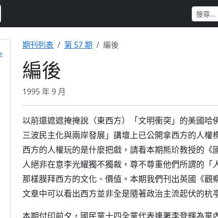
期刊列表
第 57 期
編後
»
編後
1995 年 9 月
以前還遮遮掩掩說（東西方）「文明衝突」的美國哈
三波民主化與兩岸發展」講壇上已公開拿西方的人權
西方的人權玩的是什麼把戲，請看本期熊玠教授的《
人絕非在意李光耀獨不獨裁，尊不尊重他們所謂的「
那樣膜拜西方的文化、價值。本期我們刊出英國《觀
文章中可以看出西方並非全是隨著政治主流起伏的杭
本期付印前夕，國民黨十四全黨代表連署李登輝為黨