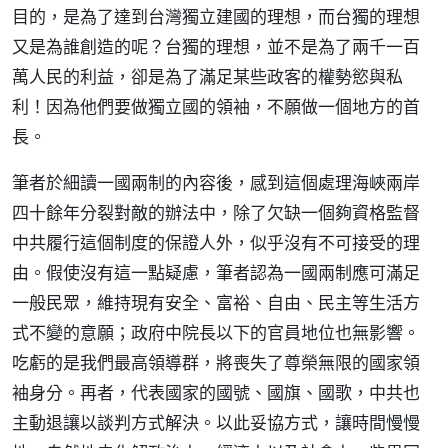
目的，是為了達到台灣獨立建國的理想，而台獨的理想
又是為誰創造的呢？台獨的理想，並不是為了兩千一百
萬人民的利益，卻是為了滿足某些政客的權勢慾與私
利！因為他們要做獨立國的領袖，不願做一個地方的首
長。
筆者於細讀一國兩制的內容後，感到這個處理海峽兩岸
四十餘年分裂對敵的辦法中，除了欠缺一個夠資格監督
中共履行這個制度的保證人外，似乎沒有不可接受的理
由。假使沒有這一點疑慮，筆者認為一國兩制應可滿足
一般民眾，維持現有安全、富裕、自由、民主等生活方
式不變的意願；政府中院長以下的官員地位也無影響。
吃虧的是我們最高領導群，將喪失了尊榮無限的國家領
袖身分。再者，代表國家的國號、國旗、國歌，中共也
主動退讓以談判方式解決。以此妥協方式，讓時間慢慢