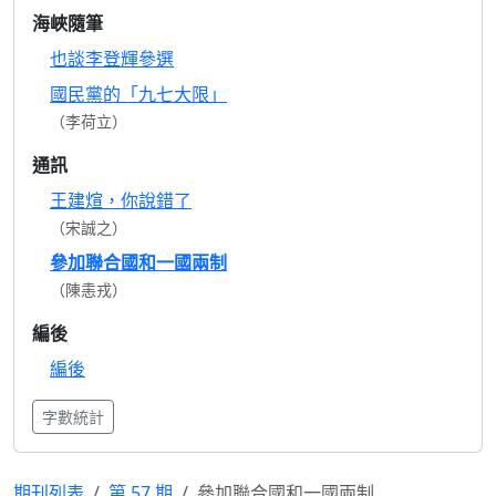
海峽隨筆
也談李登輝參選
國民黨的「九七大限」
（李荷立）
通訊
王建煊，你說錯了
（宋誠之）
參加聯合國和一國兩制
（陳恚戎）
編後
編後
字數統計
期刊列表
第 57 期
參加聯合國和一國兩制