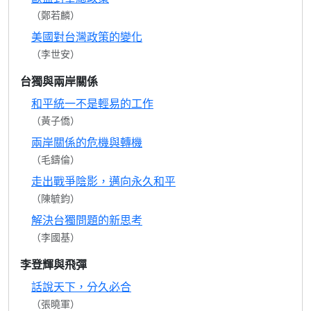
（鄭若麟）
美國對台灣政策的變化
（李世安）
台獨與兩岸關係
和平統一不是輕易的工作
（黃子僑）
兩岸關係的危機與轉機
（毛鑄倫）
走出戰爭陰影，邁向永久和平
（陳毓鈞）
解決台獨問題的新思考
（李國基）
李登輝與飛彈
話說天下，分久必合
（張曉軍）