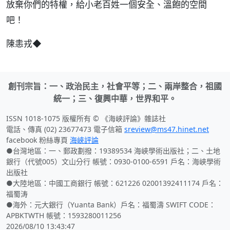
放棄你們的特權，給小老百姓一個安全、溫飽的空間
吧！
陳恚戎◆
創刊宗旨：一、政治民主，社會平等；二、兩岸整合，祖國
統一；三、復興中華，世界和平。
ISSN 1018-1075 版權所有 © 《海峽評論》雜誌社
電話、傳真 (02) 23677473 電子信箱
sreview@ms47.hinet.net
facebook 粉絲專頁
海峽評論
●台灣地區：一、郵政劃撥：19389534 海峽學術出版社；二、土地
銀行（代號005）文山分行 帳號：0930-0100-6591 戶名：海峽學術
出版社
●大陸地區：中國工商銀行 帳號：621226 02001392411174 戶名：
福蜀涛
●海外：元大銀行（Yuanta Bank）戶名：福蜀濤 SWIFT CODE：
APBKTWTH 帳號：1593280011256
2026/08/10 13:43:47