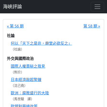
跳至主要內容
海峽評論
« 第 56 期
第 58 期 »
社論
何以「天下之是非，廟堂必欲反之」
（社論）
外交與國際政治
國際人權奧秘之我見
（熊玠）
日本經濟敲起警鐘
（沈己堯）
歐洲：腐敗盛行的大陸
（馬世駿 譯）
歐盟對華總政策