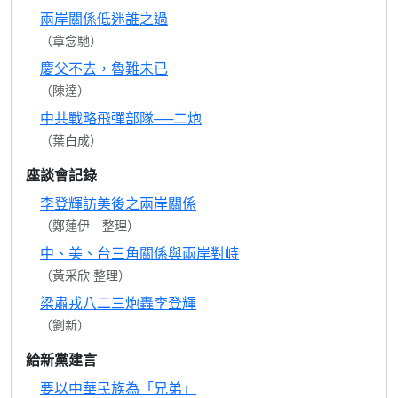
兩岸關係低迷誰之過
（章念馳）
慶父不去，魯難未已
（陳達）
中共戰略飛彈部隊──二炮
（葉白成）
座談會記錄
李登輝訪美後之兩岸關係
（鄭蓮伊 整理）
中、美、台三角關係與兩岸對峙
（黃采欣 整理）
梁肅戎八二三炮轟李登輝
（劉新）
給新黨建言
要以中華民族為「兄弟」