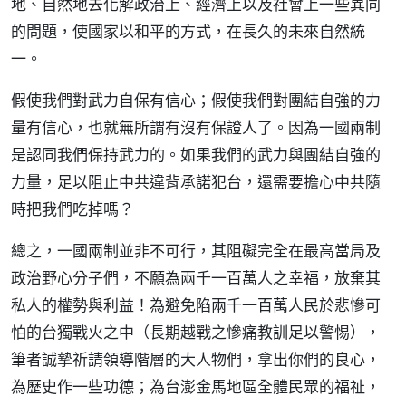
地、自然地去化解政治上、經濟上以及社會上一些異同
的問題，使國家以和平的方式，在長久的未來自然統
一。
假使我們對武力自保有信心；假使我們對團結自強的力
量有信心，也就無所謂有沒有保證人了。因為一國兩制
是認同我們保持武力的。如果我們的武力與團結自強的
力量，足以阻止中共違背承諾犯台，還需要擔心中共隨
時把我們吃掉嗎？
總之，一國兩制並非不可行，其阻礙完全在最高當局及
政治野心分子們，不願為兩千一百萬人之幸福，放棄其
私人的權勢與利益！為避免陷兩千一百萬人民於悲慘可
怕的台獨戰火之中（長期越戰之慘痛教訓足以警惕），
筆者誠摯祈請領導階層的大人物們，拿出你們的良心，
為歷史作一些功德；為台澎金馬地區全體民眾的福祉，