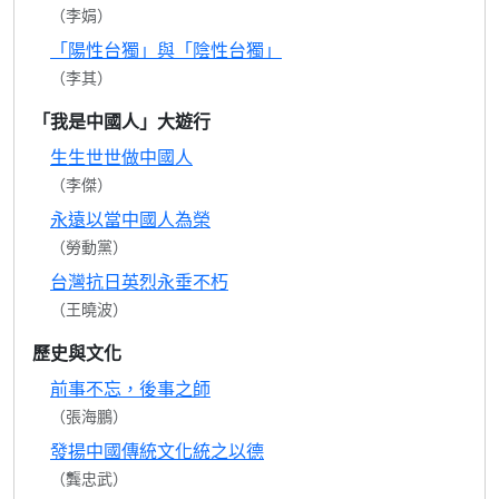
（李娟）
「陽性台獨」與「陰性台獨」
（李其）
「我是中國人」大遊行
生生世世做中國人
（李傑）
永遠以當中國人為榮
（勞動黨）
台灣抗日英烈永垂不朽
（王曉波）
歷史與文化
前事不忘，後事之師
（張海鵬）
發揚中國傳統文化統之以德
（龔忠武）