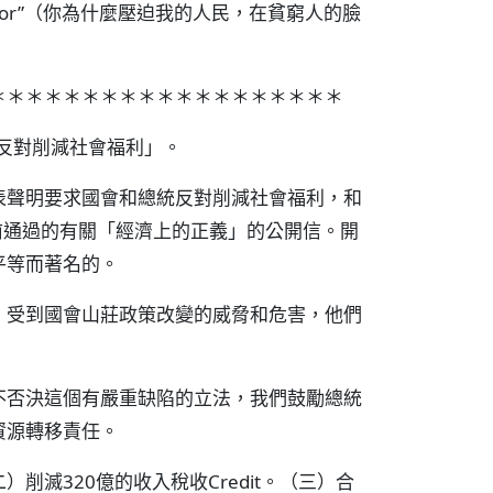
e of the poor”（你為什麼壓迫我的人民，在貧窮人的臉
＊＊＊＊＊＊＊＊＊＊＊＊＊＊＊＊＊＊＊
會反對削減社會福利」。
表聲明要求國會和總統反對削減社會福利，和
年前通過的有關「經濟上的正義」的公開信。開
平等而著名的。
，受到國會山莊政策改變的威脅和危害，他們
不否決這個有嚴重缺陷的立法，我們鼓勵總統
資源轉移責任。
滅320億的收入稅收Credit。（三）合