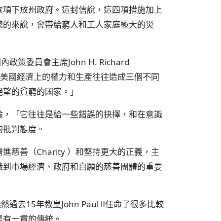
款項下放州政府。這封信說，這四項措施加上
總的來說，會帶給窮人和工人家庭極大的災
員會主席John H. Richard
神父說：「美國經濟上的權力和生產往往造成三個不同
絕望的貧窮的國家。」
論，「它往往是給一些錯誤的抉擇，和在意識
的批判態度。
善（Charity ）和堅持更大的正義，主
識到市場經濟、政府和自願的慈善團體的重要
去15年教皇John Paul Ⅱ任命了很多比較
是有一貫的傳統。