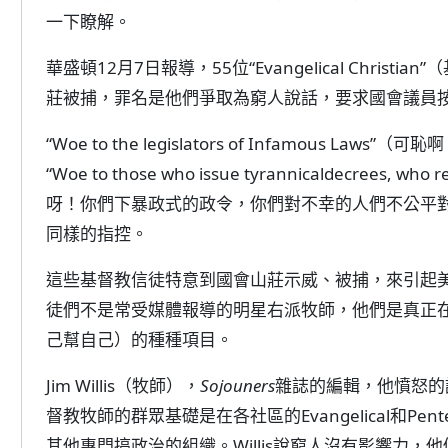
一下瞭解。
華盛頓12月7日報導，55位“Evangelical Chri
莊被捕，罪名是他們爭取為窮人說話，要求國會議員
“Woe to the legislators of Infamous
“Woe to those who issue tyrannicaldecrees, who 
呀！你們下暴政式的政令，你們對不幸的人們不公平對
同樣的指控。
這些基督教信徒特意到國會山莊示威、被捕，來引起
徒們不是常受媒體報導的明星右派牧師，他們是真正在各社區
己幫自己）的種種項目。
Jim Willis（牧師），
Sojouners
雜誌的編輯，他憤怒的
督教牧師的群眾基礎是在各社區的Evangelical和Pentecost
其他專門搞政治的組織。Willis說窮人沒有影響力，他們不代表