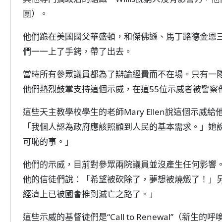
團）。
他們跪在美國國父華盛頓，和傑佛遜、馬丁路德金恩
們一一上了手銬，帶了出去。
當時所有參眾議員都為了辯論經費而不在場。只有一隊從V
他們熱烈鼓掌支持這個示威，在這55位示威者被警察
這些天主教學校學生的老師Mary Ellen說這個示威給他
「我個人認為政府應該照顧到人民的基本需求。」她
可恥的事。」
他們的示威，目前對參眾兩院議員並沒產生任何影響。Rev.
他的信徒們說：「希望被砍除了，夢想被燒燬了！」
經濟上已被國會推到滅亡之路了。」
這些示威的基督徒們是“Call to Renewal”（