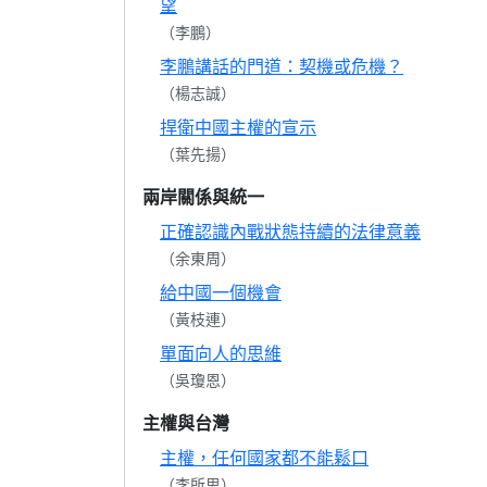
望
（李鵬）
李鵬講話的門道：契機或危機？
（楊志誠）
捍衛中國主權的宣示
（葉先揚）
兩岸關係與統一
正確認識內戰狀態持續的法律意義
（余東周）
給中國一個機會
（黃枝連）
單面向人的思維
（吳瓊恩）
主權與台灣
主權，任何國家都不能鬆口
（李所思）