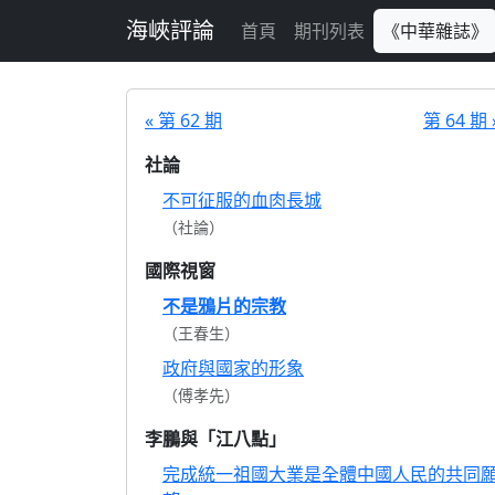
跳至主要內容
海峽評論
首頁
期刊列表
《中華雜誌》
« 第 62 期
第 64 期 
社論
不可征服的血肉長城
（社論）
國際視窗
不是鴉片的宗教
（王春生）
政府與國家的形象
（傅孝先）
李鵬與「江八點」
完成統一祖國大業是全體中國人民的共同