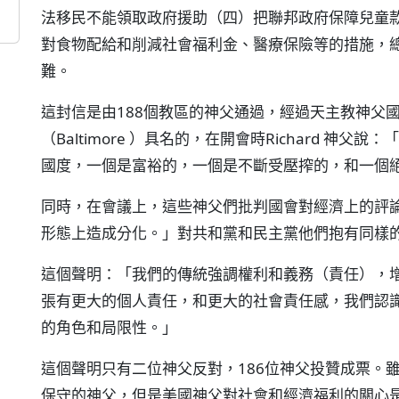
法移民不能領取政府援助（四）把聯邦政府保障兒童
對食物配給和削減社會福利金、醫療保險等的措施，
難。
這封信是由188個教區的神父通過，經過天主教神父國內政策委
（Baltimore ）具名的，在開會時Richard 
國度，一個是富裕的，一個是不斷受壓搾的，和一個
同時，在會議上，這些神父們批判國會對經濟上的評
形態上造成分化。」對共和黨和民主黨他們抱有同樣
這個聲明：「我們的傳統強調權利和義務（責任），增進慈
張有更大的個人責任，和更大的社會責任感，我們認
的角色和局限性。」
這個聲明只有二位神父反對，186位神父投贊成票。雖然過
保守的神父，但是美國神父對社會和經濟福利的關心