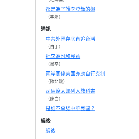
都是為了護李登輝的盤
（李娟）
通訊
中共外匯存底直追台灣
（白丁）
批李為附和民意
（黑卒）
兩岸關係美國亦應自行克制
（陳北磯）
司馬遼太郎列入教科書
（陳白）
是誰不承認中華民國？
編後
編後