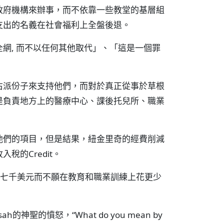
政府機構來辦事，而不依靠一些教堂的基層組
支出的名義在社會福利上全盤後退。
利安全網, 而不以任何其他取代」、「這是一個罪
右派份子來支持他們，而對於真正從事於草根
是負責地方上的醫療中心、課後托兒所、職業
示支持他們的項目，但是結果，紐金里奇的經費削減
的Credit。
身上花二萬七千美元而不願在教育和職業訓練上花更少
聖的憤怒，“What do you mean by