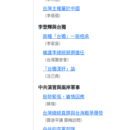
台灣主權屬於中國
（李蓓蓓）
李登輝與台獨
兩種「台獨」一脈相承
（李家泉）
擁護李總統競選連任
（台灣籌安會）
「台獨漢奸」論
（沈己堯）
中共演習與兩岸軍事
局勢緊張，審慎因應
（蔡瑋）
台灣總統直選與台海戰爭爆發
（鄭浪平講 鄭梅訪問）
中共的空軍部隊