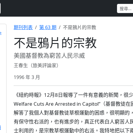
期刊列表
第 63 期
不是鴉片的宗教
»
不是鴉片的宗教
美國基督教為窮苦人民示威
王春生（旅美評論家）
1996 年 3 月
《紐約時報》12月8日報導了一件有意義的新聞，很少得到重視
Welfare Cuts Are Arrested in Capit
解答了我個人對基督教徒草根運動的困惑，很明顯的，
有保守性右派的，也有進步的，真正代表白人窮苦人
願
士利用的，是宗教草根運動中的右派。我特地把以下