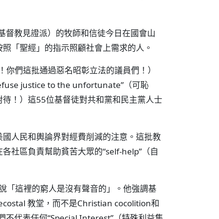
stian”（基督教見證派）的牧師和信徒今日在國會山
按照「聖經」的指示照顧社會上需求的人。
 Laws”（可恥啊！你們這批通過惡名昭彰立法的議員們！）
refuse justice to the unfortunate”（可恥
待！）這55位基督徒對共和黨和民主黨人士
美國人民和輿論界對經費削減的注意。這批教
負責幫助貧苦大眾的“self-help”（自
說「這裡的窮人是沒有聲音的」。他強調基
al 教堂，而不是Christian cocolition和
任何“Special Interest”（特殊利益集