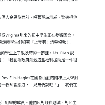
三個人金恩像面前，唱著聖詩示威，警察把他
irginia州來的初中學生正在參觀國會，
帶走時學生們唱著「上帝啊！請帶領我！」
的學生上了很及時的一節課。Ms. Ellen 說：
說：「我認為政府削減這些福利援助是一件很
Ellis-Hagles在國會山莊的階梯上大聲對
另一牧師答應道，「兄弟們說吧！」「我們在
新生的呼喚）組織的成員。他們反對經費削減，對民主