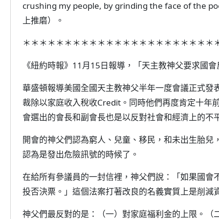
crushing my people, by grinding the fac
上推磨）。
＊＊＊＊＊＊＊＊＊＊＊＊＊＊＊＊＊＊＊＊＊＊＊
《紐約時報》11月15日報導，「天主教神父要求國
華盛頓報導美國全國天主教神父半年一度會議正式發
裁除以家庭收入稅收Credit。同時他們再度肯定十
會選出的會長和副會長也是以反對社會和經濟上的不
開會的神父們認為窮人、兒童、移民，和未出生胎兒
認為是發出危險訊號的時候了。
在給所有參議員的一封信裡，神父們說：「如果國會
投否決票。」這個法案打著改良的名義實質上是削減
神父們最反對的是：（一）對家庭福利金的上限。（二）削