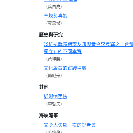
（葉白成）
草螟與毒蝦
（黃恩傑）
歷史與研究
淺析抗戰時期李友邦與當今李登輝之「台
獨立」的不同本質
（黃坤勝）
文化啟蒙的實踐場域
（郭紀舟）
其他
近鄉情更怯
（李哲夫）
海峽隨筆
又令人失望一次的記者會
（毛鑄倫）