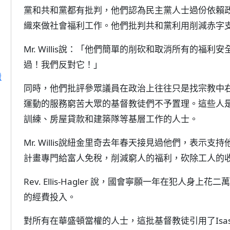
黨和共和黨都有批判，他們認為民主黨人士過份依賴
織來做社會福利工作。他們批判共和黨利用削減赤字
Mr. Willis說：「他們簡單的削砍和取消所有的福
過！我們反對它！」
灣
同時，他們批評參眾議員在政治上往往只是找宗教中
運動的服務窮苦大眾的基督教徒們不予置理。這些人
訓練、房屋貸款和建築隊等基層工作的人士。
Mr. Willis說紐金里奇去年春天接見過他們，表
計畫專門給富人免稅，削減窮人的福利，砍除工人的收入稅
Rev. Ellis-Hagler 說，國會寧願一年在犯人
的經費投入。
對所有在華盛頓當權的人士，這批基督教徒引用了Isasah的神