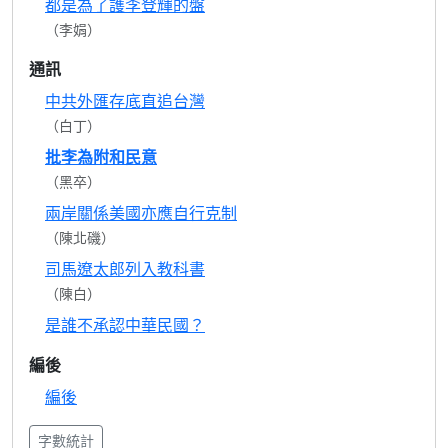
都是為了護李登輝的盤
（李娟）
通訊
中共外匯存底直追台灣
（白丁）
批李為附和民意
（黑卒）
兩岸關係美國亦應自行克制
（陳北磯）
司馬遼太郎列入教科書
（陳白）
是誰不承認中華民國？
編後
編後
字數統計