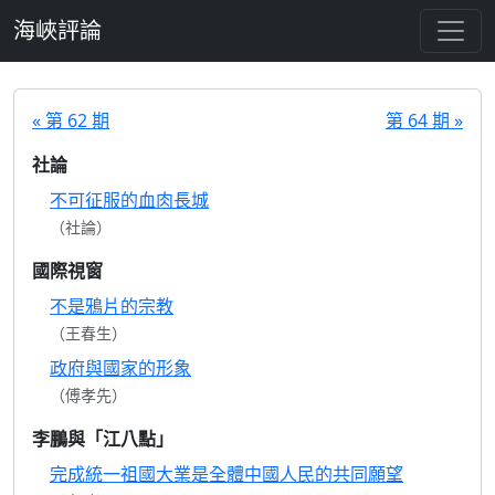
跳至主要內容
海峽評論
« 第 62 期
第 64 期 »
社論
不可征服的血肉長城
（社論）
國際視窗
不是鴉片的宗教
（王春生）
政府與國家的形象
（傅孝先）
李鵬與「江八點」
完成統一祖國大業是全體中國人民的共同願望