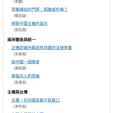
（李鵬）
李鵬講話的門道：契機或危機？
（楊志誠）
捍衛中國主權的宣示
（葉先揚）
兩岸關係與統一
正確認識內戰狀態持續的法律意義
（余東周）
給中國一個機會
（黃枝連）
單面向人的思維
（吳瓊恩）
主權與台灣
主權，任何國家都不能鬆口
（李所思）