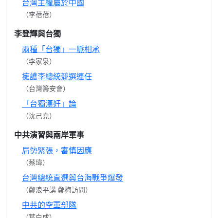
台灣主權屬於中國
（李蓓蓓）
李登輝與台獨
兩種「台獨」一脈相承
（李家泉）
擁護李總統競選連任
（台灣籌安會）
「台獨漢奸」論
（沈己堯）
中共演習與兩岸軍事
局勢緊張，審慎因應
（蔡瑋）
台灣總統直選與台海戰爭爆發
（鄭浪平講 鄭梅訪問）
中共的空軍部隊
（葉白成）