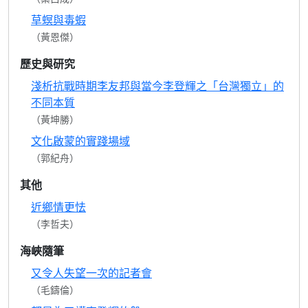
草螟與毒蝦
（黃恩傑）
歷史與研究
淺析抗戰時期李友邦與當今李登輝之「台灣獨立」的
不同本質
（黃坤勝）
文化啟蒙的實踐場域
（郭紀舟）
其他
近鄉情更怯
（李哲夫）
海峽隨筆
又令人失望一次的記者會
（毛鑄倫）