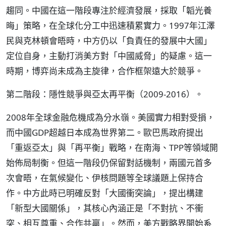
趨同。中國在這一階段專注於經濟發展，採取「韜光養
晦」策略，在全球化分工中迅速積累實力。1997年江澤
民與克林頓會晤時，中方仍以「負責任的發展中大國」
定位自身，主動打消美方對「中國威脅」的疑慮。這一
時期，博弈尚未成為主旋律，合作框架遠大於競爭。
第二階段：隱性競爭與亞太再平衡（2009-2016）。
2008年全球金融危機成為分水嶺。美國實力相對受損，
而中國GDP超越日本成為世界第二。歐巴馬政府提出
「重返亞太」與「再平衡」戰略，在南海、TPP等領域開
始佈局制衡。但這一階段仍保留對話機制，兩國元首多
次會晤，在氣候變化、伊核問題等全球議題上保持合
作。中方此時已明確反對「大國衝突論」，提出構建
「新型大國關係」，其核心內涵正是「不對抗、不衝
突、相互尊重、合作共贏」。然而，美方戰略界開始系