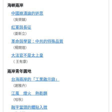
海峽兩岸
中國崩潰論的迷思
（吳榮鎮）
紅軍與長征
（姜新立）
革命與學習：中共的特殊品質
（楊開煌）
大法官不是太上皇
（ 王有康）
兩岸青年園地
台海兩岸的「工業啟示錄」
（謝雅卉）
江風 燈火 熱乾麵
（哈秋）
融字當頭的體貼入微