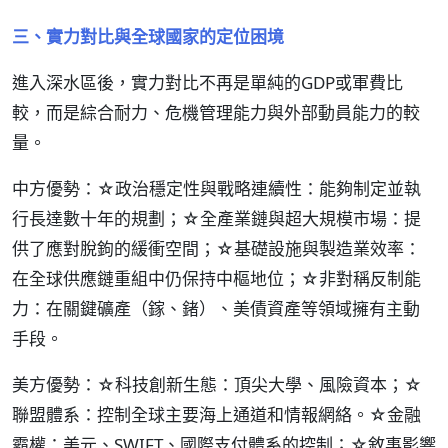
三、實力對比與全球國家的定位困境
進入深水區後，實力對比不再是單純的GDP或軍費比
較，而是綜合耐力、危機管理能力與外部動員能力的較
量。
中方優勢：☆政治穩定性與戰略連續性：能夠制定並執
行長達數十年的規劃；☆全產業鏈與超大規模市場：提
供了應對脫鉤的緩衝空間；☆基礎設施與製造業效率：
在全球供應鏈重組中仍保持中樞地位；☆非對稱反制能
力：在關鍵礦產（鎵、鍺）、美債資產等領域擁有主動
手段。
美方優勢：☆科技創新生態：頂尖大學、風險資本；☆
聯盟體系：控制全球主要海上通道和情報網絡。☆金融
霸權：美元、SWIFT、國際支付體系的控制；☆敘事影響