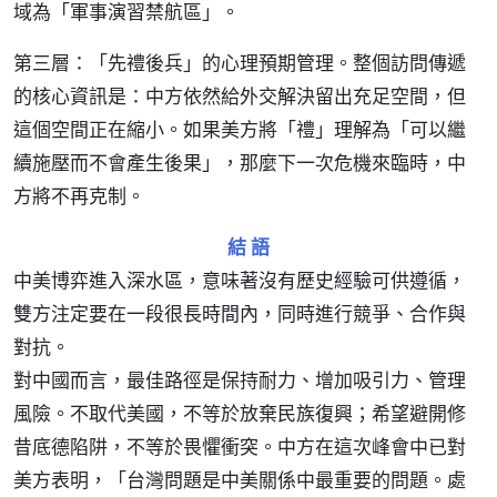
域為「軍事演習禁航區」。
第三層：「先禮後兵」的心理預期管理。整個訪問傳遞
的核心資訊是：中方依然給外交解決留出充足空間，但
這個空間正在縮小。如果美方將「禮」理解為「可以繼
續施壓而不會產生後果」，那麼下一次危機來臨時，中
方將不再克制。
結 語
中美博弈進入深水區，意味著沒有歷史經驗可供遵循，
雙方注定要在一段很長時間內，同時進行競爭、合作與
對抗。
對中國而言，最佳路徑是保持耐力、增加吸引力、管理
風險。不取代美國，不等於放棄民族復興；希望避開修
昔底德陷阱，不等於畏懼衝突。中方在這次峰會中已對
美方表明，「台灣問題是中美關係中最重要的問題。處