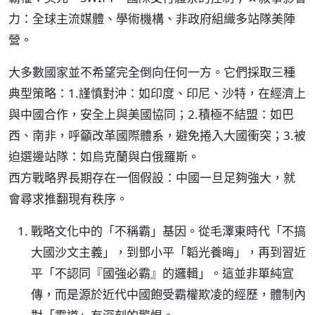
力：全球主流媒體、學術機構、非政府組織多站隊美陣
營。
大多數國家並不希望完全倒向任何一方。它們採取三種
典型策略：1.謹慎對沖：如印度、印尼、沙特，在經濟上
與中國合作，安全上與美國協同；2.積極不結盟：如巴
西、南非，呼籲改革國際體系，避免捲入大國衝突；3.被
迫選邊站隊：如烏克蘭與白俄羅斯。
西方戰略界長期存在一個假設：中國一旦足夠強大，就
會尋求推翻現有秩序。
戰略文化中的「不稱霸」基因。從毛澤東時代「不搞
大國沙文主義」，到鄧小平「韜光養晦」，再到習近
平「不認同『國強必霸』的邏輯」。這並非單純宣
傳，而是源於近代中國飽受霸權欺凌的經歷，體制內