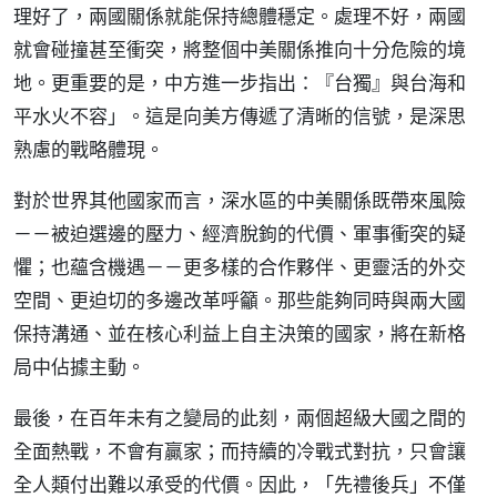
理好了，兩國關係就能保持總體穩定。處理不好，兩國
就會碰撞甚至衝突，將整個中美關係推向十分危險的境
地。更重要的是，中方進一步指出：『台獨』與台海和
平水火不容」。這是向美方傳遞了清晰的信號，是深思
熟慮的戰略體現。
對於世界其他國家而言，深水區的中美關係既帶來風險
－－被迫選邊的壓力、經濟脫鉤的代價、軍事衝突的疑
懼；也蘊含機遇－－更多樣的合作夥伴、更靈活的外交
空間、更迫切的多邊改革呼籲。那些能夠同時與兩大國
保持溝通、並在核心利益上自主決策的國家，將在新格
局中佔據主動。
最後，在百年未有之變局的此刻，兩個超級大國之間的
全面熱戰，不會有贏家；而持續的冷戰式對抗，只會讓
全人類付出難以承受的代價。因此，「先禮後兵」不僅