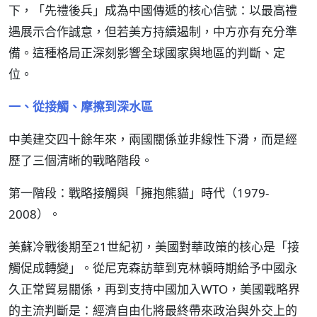
下，「先禮後兵」成為中國傳遞的核心信號：以最高禮
遇展示合作誠意，但若美方持續遏制，中方亦有充分準
備。這種格局正深刻影響全球國家與地區的判斷、定
位。
一、從接觸、摩擦到深水區
中美建交四十餘年來，兩國關係並非線性下滑，而是經
歷了三個清晰的戰略階段。
第一階段：戰略接觸與「擁抱熊貓」時代（1979-
2008）。
美蘇冷戰後期至21世紀初，美國對華政策的核心是「接
觸促成轉變」。從尼克森訪華到克林頓時期給予中國永
久正常貿易關係，再到支持中國加入WTO，美國戰略界
的主流判斷是：經濟自由化將最終帶來政治與外交上的