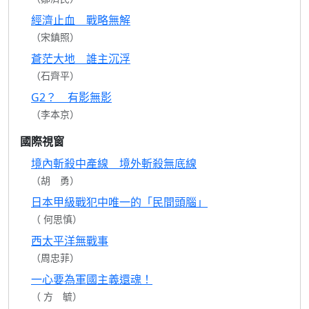
經濟止血 戰略無解
（宋鎮照）
蒼茫大地 誰主沉浮
（石齊平）
G2？ 有影無影
（李本京）
國際視窗
境內斬殺中產線 境外斬殺無底線
（胡 勇）
日本甲級戰犯中唯一的「民間頭腦」
（ 何思慎）
西太平洋無戰事
（周忠菲）
一心要為軍國主義還魂！
（ 方 毓）