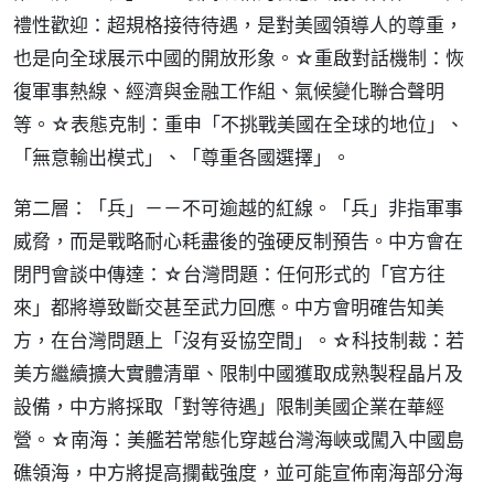
禮性歡迎：超規格接待待遇，是對美國領導人的尊重，
也是向全球展示中國的開放形象。☆重啟對話機制：恢
復軍事熱線、經濟與金融工作組、氣候變化聯合聲明
等。☆表態克制：重申「不挑戰美國在全球的地位」、
「無意輸出模式」、「尊重各國選擇」。
第二層：「兵」－－不可逾越的紅線。「兵」非指軍事
威脅，而是戰略耐心耗盡後的強硬反制預告。中方會在
閉門會談中傳達：☆台灣問題：任何形式的「官方往
來」都將導致斷交甚至武力回應。中方會明確告知美
方，在台灣問題上「沒有妥協空間」。☆科技制裁：若
美方繼續擴大實體清單、限制中國獲取成熟製程晶片及
設備，中方將採取「對等待遇」限制美國企業在華經
營。☆南海：美艦若常態化穿越台灣海峽或闖入中國島
礁領海，中方將提高攔截強度，並可能宣佈南海部分海