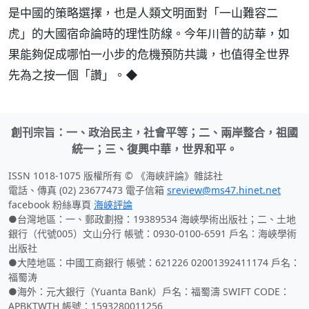
是中國的策略選擇，也是人類文明面對「一山難容二
虎」的大國宿命論時的理性防線。今年川普的訪華，如
果能夠促成哪怕一小步的危機預防共識，也值得全世界
先為之按一個「讚」。◆
創刊宗旨：一、政治民主，社會平等；二、兩岸整合，祖國
統一；三、復興中華，世界和平。
ISSN 1018-1075 版權所有 © 《海峽評論》雜誌社
電話、傳真 (02) 23677473 電子信箱
sreview@ms47.hinet.net
facebook 粉絲專頁
海峽評論
●台灣地區：一、郵政劃撥：19389534 海峽學術出版社；二、土地
銀行（代號005）文山分行 帳號：0930-0100-6591 戶名：海峽學術
出版社
●大陸地區：中國工商銀行 帳號：621226 02001392411174 戶名：
福蜀涛
●海外：元大銀行（Yuanta Bank）戶名：福蜀濤 SWIFT CODE：
APBKTWTH 帳號：1593280011256