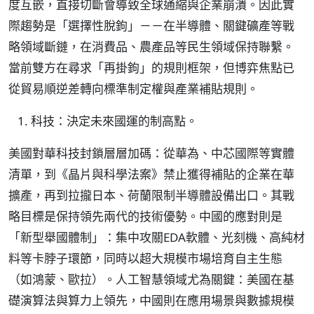
度互嵌，直接切斷會導致全球通縮與企業崩潰。因此實
際趨勢是「選擇性脫鉤」－－在半導體、關鍵礦產等戰
略領域斷鏈，在消費品、農產品等民生領域保持聯繫。
當前雙方在尋求「再掛鉤」的規則框架，但博弈焦點已
從貿易順逆差轉向標準制定權與產業補貼規則。
科技：決定未來國運的制高點。
美國對華科技封鎖層層加碼：從華為、中芯國際等實體
清單，到《晶片與科學法案》禁止獲得補貼的企業在華
擴產，再到拉攏日本、荷蘭限制半導體設備出口。其戰
略目標是保持領先兩代的技術優勢。中國的應對則是
「新型舉國體制」：集中攻關EDA軟體、光刻機、高純材
料等卡脖子環節，同時以超大規模市場培育自主生態
（如鴻蒙、歐拉）。人工智慧領域尤為關鍵：美國在基
礎演算法與算力上領先，中國則在應用場景與數據規模