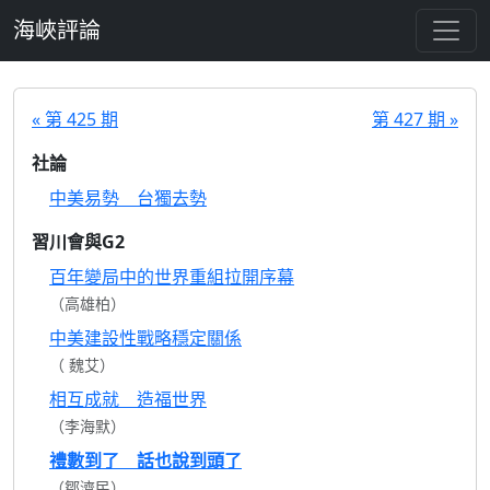
跳至主要內容
海峽評論
« 第 425 期
第 427 期 »
社論
中美易勢 台獨去勢
習川會與G2
百年變局中的世界重組拉開序幕
（高雄柏）
中美建設性戰略穩定關係
（ 魏艾）
相互成就 造福世界
（李海默）
禮數到了 話也說到頭了
（鄒濟民）