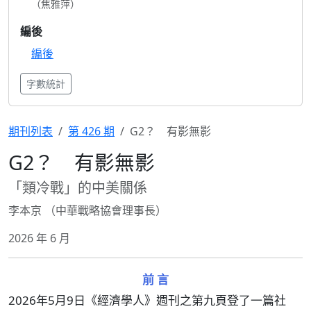
（焦雅萍）
編後
編後
字數統計
期刊列表
第 426 期
G2？ 有影無影
G2？ 有影無影
「類冷戰」的中美關係
李本京 （中華戰略協會理事長）
2026 年 6 月
前 言
2026年5月9日《經濟學人》週刊之第九頁登了一篇社