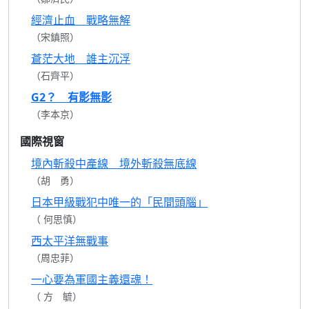
經濟止血 戰略無解
（宋鎮照）
蒼茫大地 誰主沉浮
（石齊平）
G2？ 有影無影
（李本京）
國際視窗
境內斬殺中產線 境外斬殺無底線
（胡 勇）
日本甲級戰犯中唯一的「民間頭腦」
（ 何思慎）
西太平洋無戰事
（周忠菲）
一心要為軍國主義還魂！
（ 方 毓）