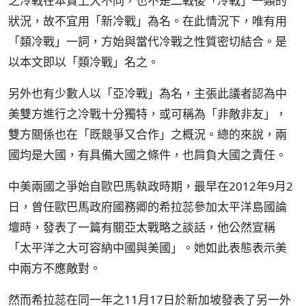
之冷戰在本質上大不同，也不是二戰後「冷戰」一類的
狀況，故不宜用「新冷戰」為名。在此情況下，唯有用
「類冷戰」一詞，方始與當代冷戰之性質密切結合。是
以本文即以「類冷戰」名之。
另外也有少數人以「亞冷戰」為名，主張此議者認為中
美雙方進行之冷戰十分獨特，或可稱為「非敵非友」，
雙方關係也在「既競爭又合作」之概況。總的來說，兩
國均是大國，有具備大國之條件，也肩負大國之責任。
中美兩國之爭始自歐巴馬執政時期，最早在2012年9月2
日，曾任歐巴馬政府國務卿的希拉蕊參加太平洋島國論
壇時，發表了一篇有關亞太戰略之談話，他公然宣稱
「太平洋之大可容納中國與美國」。她如此表態表示美
中兩方不應敵對。
然而希拉蕊在同一年之11月17日於新加坡發表了另一外