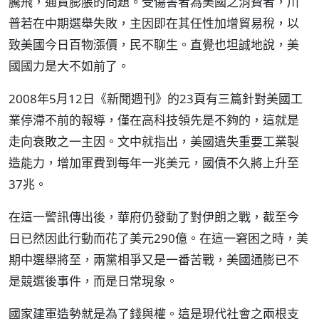
騰飛，通貨膨脹的問題。受傷害者為美國之消費者，川
普若在中期選舉失敗，主因即在其任性加增貿易稅，以
致美國今日百物漲價，民不聊生。直覺也坦誠地說，美
國國力是大不如前了。
2008年5月12日《新聞週刊》的23頁有三篇針對美國工
業停滯不前的報導，僅在高科技領先是不夠的，這就是
走向衰敗之一主因。文中就指出，美國遺失重要工業製
造能力，增加軍費到每年一兆美元，國債不久將上升至
37兆。
在這一警訊傳出後，華府仍發動了對伊朗之戰，截至今
日已然因此行動而花了美元290億。在這一窘困之時，美
期中選舉將至，兩黨相爭又是一番苦戰，美國通膨已不
是競選後事件，而是日常現象。
國家建軍造勢就是為了錢與權。這是現代社會之兩根支