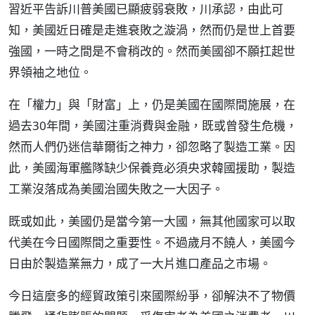
習近平告訴川普美國已顯疲弱衰敗，川承認，由此可
知，美國近日確是走進衰敗之漩渦，然而仍是世上首要
強國，一時之間是不會稍改的。然而美國卻不願扛起世
界領袖之地位。
在「權力」與「財富」上，仍是美國在國際間施展，在
過去30年間，美國注重消費與金融，既或曾發生危機，
然而人們仍迷信華爾街之神力，卻忽略了製造工業。因
此，美國海軍艦隊缺少保養竟必須央求韓國援助，製造
工業沒落成為美國治國失敗之一大因子。
既或如此，美國仍是當今第一大國，無其他國家可以取
代美在今日國際間之重要性。不過歲月不饒人，美國今
日由於製造業無力，成了一大片進口產品之市場。
今日這麼多的經貿政策引來國際紛爭，卻解決不了物價