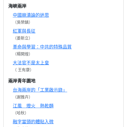
海峽兩岸
中國崩潰論的迷思
（吳榮鎮）
紅軍與長征
（姜新立）
革命與學習：中共的特殊品質
（楊開煌）
大法官不是太上皇
（ 王有康）
兩岸青年園地
台海兩岸的「工業啟示錄」
（謝雅卉）
江風 燈火 熱乾麵
（哈秋）
融字當頭的體貼入微