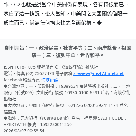
作，G2也就是說當今中美關係有表現，各有特徵而已。
表白了這一情況，後人當知，中美間之大國關係僅限一
般性而已，尚無任何拘束性之全面架構。◆
創刊宗旨：一、政治民主，社會平等；二、兩岸整合，祖國
統一；三、復興中華，世界和平。
ISSN 1018-1075 版權所有 © 《海峽評論》雜誌社
電話、傳真 (02) 23677473 電子信箱
sreview@ms47.hinet.net
facebook 粉絲專頁
海峽評論
●台灣地區：一、郵政劃撥：19389534 海峽學術出版社；二、土地
銀行（代號005）文山分行 帳號：0930-0100-6591 戶名：海峽學術
出版社
●大陸地區：中國工商銀行 帳號：621226 02001392411174 戶名：
福蜀涛
●海外：元大銀行（Yuanta Bank）戶名：福蜀濤 SWIFT CODE：
APBKTWTH 帳號：1593280011256
2026/08/07 00:58:54