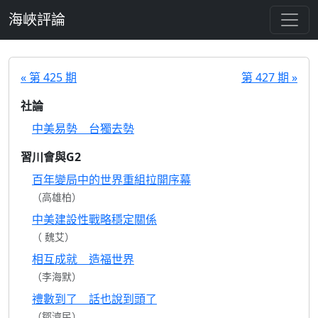
跳至主要內容
海峽評論
« 第 425 期
第 427 期 »
社論
中美易勢 台獨去勢
習川會與G2
百年變局中的世界重組拉開序幕
（高雄柏）
中美建設性戰略穩定關係
（ 魏艾）
相互成就 造福世界
（李海默）
禮數到了 話也說到頭了
（鄒濟民）