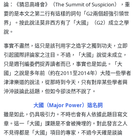
論：《猜忌高峰會》（The Summit of Suspicion），重
要的是本文之第二行有這樣的詞句「G2兩個超強引領世
界」。按此說法莫非西方有了「大國」（G2）成立之學
說。
事實不盡然，這只是該刊用字之造字之獨到功夫，立即
引起國際評論家之注目。不過，「大國」說從未成立，
只是週刊編委們捉弄讀者而已，事實也是如此。「大
國」之說是多年前（約在2011至2014年）大陸一些學者
津津樂道的說法，從那時到今天，只有對岸某些學者興
沖沖談論此話題，但如今卻淡然不說了。
大國（Major Power）這名詞
雖是如此，仍具吸引力。不時也會有人依據此題目寫文
章。這一「大國」課題是不會被掩埋的。對此發言之人
不見得都是「大國」項目的專家，不過今天確是談論