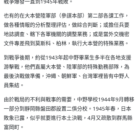
戰爭爆發一直到1945年戰敗。
也有的在大本營陸軍部（參謀本部）第二部各課工作，
做各種情報的分析整理評估，做綜合判斷；或擔任兵要
地誌調查、轄下各軍機關的調整業務；或是當外交機密
文件專差飛到莫斯科、柏林，執行大本營的特殊業務。
到戰爭後期，約從1943年起中野畢業生多半在各地支援
游擊戰，他們直屬大本營、陸軍部的特殊勤務部隊，為
最後決戰做準備，沖繩、朝鮮軍、台灣軍裡皆有中野人
員集結。
由於戰局的不利與戰事的需要，中野學校1944年9月轉移
一部分到靜岡縣盤田郡設置二俁分校。1945年春，日本
敗象已露，似乎就要進行本土決戰，4月又疏散到群馬縣
富岡町。