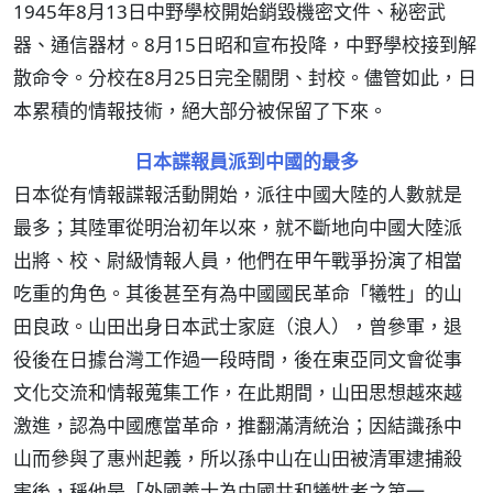
1945年8月13日中野學校開始銷毀機密文件、秘密武
器、通信器材。8月15日昭和宣布投降，中野學校接到解
散命令。分校在8月25日完全關閉、封校。儘管如此，日
本累積的情報技術，絕大部分被保留了下來。
日本諜報員派到中國的最多
日本從有情報諜報活動開始，派往中國大陸的人數就是
最多；其陸軍從明治初年以來，就不斷地向中國大陸派
出將、校、尉級情報人員，他們在甲午戰爭扮演了相當
吃重的角色。其後甚至有為中國國民革命「犧牲」的山
田良政。山田出身日本武士家庭（浪人），曾參軍，退
役後在日據台灣工作過一段時間，後在東亞同文會從事
文化交流和情報蒐集工作，在此期間，山田思想越來越
激進，認為中國應當革命，推翻滿清統治；因結識孫中
山而參與了惠州起義，所以孫中山在山田被清軍逮捕殺
害後，稱他是「外國義士為中國共和犧牲者之第一