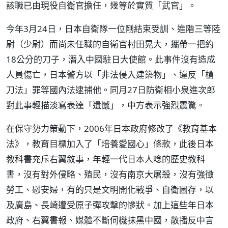
該職已由現役自衛官擔任，幾等於實質「武官」。
今年3月24日，日本自衛隊一位剛結束受訓、進階三等陸
尉（少尉）而尚未任職的自衛官村田晃大，攜帶一把約
18公分的刀子，潛入中國駐日大使館。此事件沒有造成
人員傷亡，日本警方以「非法侵入建築物」、違反「槍
刀法」罪等國內法逮捕他。同月27日防衛相小泉進次郎
對此事輕描淡寫表達「遺憾」，中方表示強烈震驚。
在保守勢力策動下，2006年日本政府修改了《教育基本
法》，教育目標加入了「培養愛國心」條款，此後日本
教科書充斥右翼敘事，年輕一代日本人唸的歷史教科
書，沒有對外侵略、殖民，沒有南京大屠殺，沒有強徵
勞工、慰安婦，有的只是文明開化戰爭、自衛圖存，以
及廣島、長崎遭受原子彈攻擊的慘狀。加上這些年日本
政府、右翼書報、媒體不斷伺機抹黑中國，散播反中言