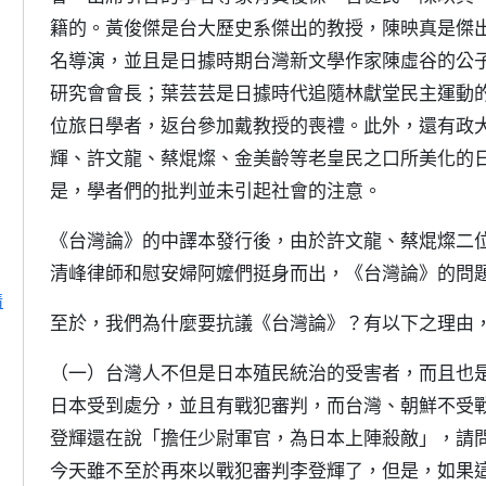
籍的。黃俊傑是台大歷史系傑出的教授，陳映真是傑
名導演，並且是日據時期台灣新文學作家陳虛谷的公
研究會會長；葉芸芸是日據時代追隨林獻堂民主運動
位旅日學者，返台參加戴教授的喪禮。此外，還有政
輝、許文龍、蔡焜燦、金美齡等老皇民之口所美化的
是，學者們的批判並未引起社會的注意。
《台灣論》的中譯本發行後，由於許文龍、蔡焜燦二
清峰律師和慰安婦阿嬤們挺身而出，《台灣論》的問
情
至於，我們為什麼要抗議《台灣論》？有以下之理由
（一）台灣人不但是日本殖民統治的受害者，而且也
日本受到處分，並且有戰犯審判，而台灣、朝鮮不受
登輝還在說「擔任少尉軍官，為日本上陣殺敵」，請
今天雖不至於再來以戰犯審判李登輝了，但是，如果