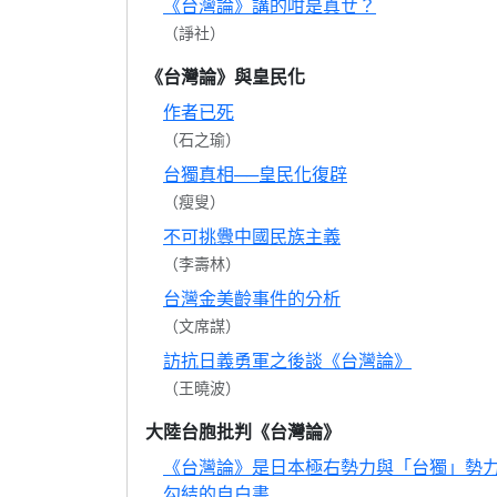
《台灣論》講的咁是真ㄝ？
（諍社）
《台灣論》與皇民化
作者已死
（石之瑜）
台獨真相──皇民化復辟
（瘦叟）
不可挑釁中國民族主義
（李壽林）
台灣金美齡事件的分析
（文席謀）
訪抗日義勇軍之後談《台灣論》
（王曉波）
大陸台胞批判《台灣論》
《台灣論》是日本極右勢力與「台獨」勢
勾結的自白書