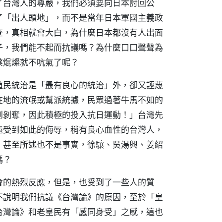
了台灣人的尊嚴，我們必須要向日本討回公
了「出人頭地」，而不是當年日本軍國主義政
查，真相就會大白，為什麼日本都沒有人出面
子，我們能不起而抗議嗎？為什麼口口聲聲為
蔡焜燦就不吭氣了呢？
殖民統治是「最有良心的統治」外，卻又誣蔑
在地的流氓或幫派統據，民眾過著牛馬不如的
到剝奪，因此積極的投入抗日運動！」台灣先
還受到如此的侮辱，稍有良心血性的台灣人，
，甚至所述也不是事實，徐驤、吳湯興、姜紹
嗎？
會的熱烈反應，但是，也受到了一些人的質
不說明我們抗議《台灣論》的原因，至於「皇
台灣論》和老皇民有「感同身受」之感，這也