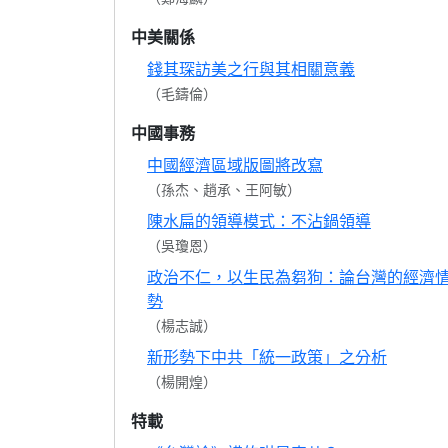
中美關係
錢其琛訪美之行與其相關意義
（毛鑄倫）
中國事務
中國經濟區域版圖將改寫
（孫杰、趙承、王阿敏）
陳水扁的領導模式：不沾鍋領導
（吳瓊恩）
政治不仁，以生民為芻狗：論台灣的經濟
勢
（楊志誠）
新形勢下中共「統一政策」之分析
（楊開煌）
特載