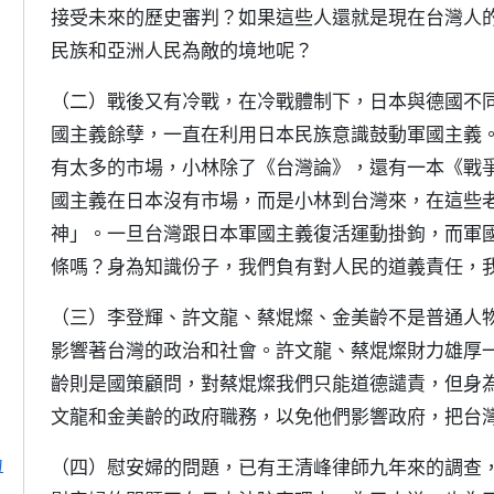
接受未來的歷史審判？如果這些人還就是現在台灣人
民族和亞洲人民為敵的境地呢？
（二）戰後又有冷戰，在冷戰體制下，日本與德國不
國主義餘孽，一直在利用日本民族意識鼓動軍國主義
有太多的市場，小林除了《台灣論》，還有一本《戰
國主義在日本沒有市場，而是小林到台灣來，在這些
神」。一旦台灣跟日本軍國主義復活運動掛鉤，而軍
條嗎？身為知識份子，我們負有對人民的道義責任，
（三）李登輝、許文龍、蔡焜燦、金美齡不是普通人
影響著台灣的政治和社會。許文龍、蔡焜燦財力雄厚
齡則是國策顧問，對蔡焜燦我們只能道德譴責，但身
文龍和金美齡的政府職務，以免他們影響政府，把台
力
（四）慰安婦的問題，已有王清峰律師九年來的調查