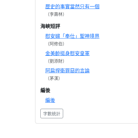
歷史的事實當然只有一個
（李壽林）
海峽短評
慰安婦「奉仕」聖神境界
（阿修伯）
金美齡挺身慰安皇軍
（劉添財）
阿扁捍衛罪惡的言論
（茅漢）
編後
編後
字數統計