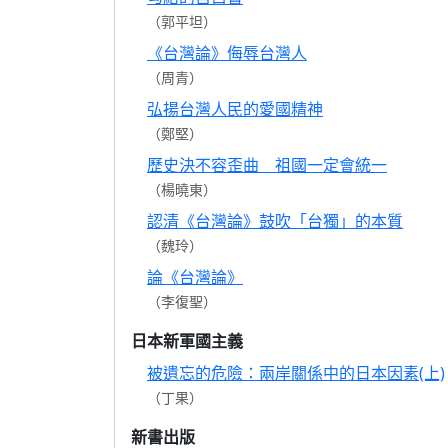
（郭平坦）
《台灣論》侮辱台灣人
（周青）
弘揚台灣人民的愛國精神
（鄭堅）
歷史決不容歪曲 祖國一定會統一
（楊曉東）
認清《台灣論》鼓吹「台獨」的本質
（魏玲）
論《台灣論》
（李復聖）
日本新軍國主義
被遺忘的危險：兩岸關係中的日本因素(上)
（丁果）
新書出版