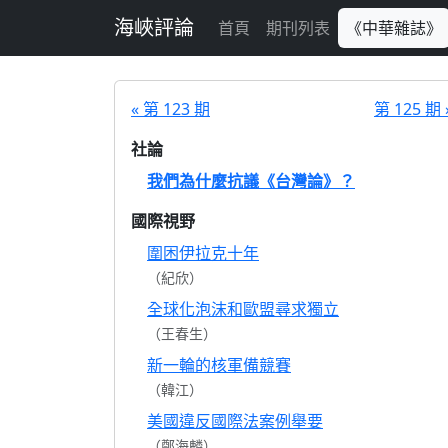
跳至主要內容
海峽評論
首頁
期刊列表
《中華雜誌》
« 第 123 期
第 125 期 
社論
我們為什麼抗議《台灣論》？
國際視野
圍困伊拉克十年
（紀欣）
全球化泡沫和歐盟尋求獨立
（王春生）
新一輪的核軍備競賽
（韓江）
美國違反國際法案例舉要
（鄭海麟）