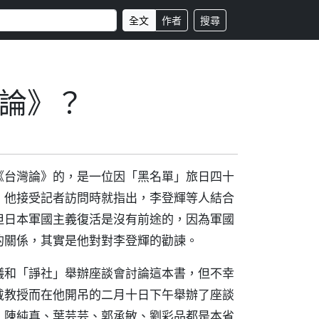
全文
作者
搜尋
論》？
《台灣論》的，是一位因「黑名單」旅日四十
，他接受記者訪問時就指出，李登輝等人結合
但日本軍國主義復活是沒有前途的，因為軍國
的關係，其實是他對對李登輝的勸諫。
議和「諍社」舉辦座談會討論這本書，但不幸
戴教授而在他開吊的二月十日下午舉辦了座談
、陳純真、葉芸芸、郭承敏、劉彩品都是本省