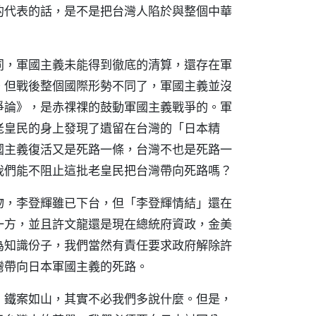
的代表的話，是不是把台灣人陷於與整個中華
同，軍國主義未能得到徹底的清算，還存在軍
。但戰後整個國際形勢不同了，軍國主義並沒
爭論》，是赤祼祼的鼓動軍國主義戰爭的。軍
老皇民的身上發現了遺留在台灣的「日本精
國主義復活又是死路一條，台灣不也是死路一
我們能不阻止這批老皇民把台灣帶向死路嗎？
物，李登輝雖已下台，但「李登輝情結」還在
一方，並且許文龍還是現在總統府資政，金美
為知識份子，我們當然有責任要求政府解除許
灣帶向日本軍國主義的死路。
，鐵案如山，其實不必我們多說什麼。但是，