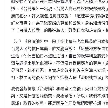
慰安婦的問題正在日本法院審理中，為了人道，也為
道。《台灣論》一出現，台灣人自己見證慰安婦是為
府的犯罪，許文龍還指責日方說：「這種事情稍微調
詳查事實？」為了慰安婦的尊嚴和公道，身為知識份
了「台灣人尊嚴」的民進黨人一碰到日本和許文龍、
（五）《台灣論》中，除了突出這些老皇民恭維日本
台灣人民的抗日運動，許文龍竟說：「這些地方多由
生活。他們害怕日本進駐之後，自己的既得利益將受
烈為這塊土地流血犧牲，不但沒有得到應有的尊重，
是可忍，孰不可忍！其實許文龍不但沒有台灣人立場
祖、林昆岡的後人今何在？這些人是「流氓或幫派」
我們發起抗議《台灣論》和老皇民之後，受到台灣社
疑，又是什麼省籍衝突、統獨矛盾，所以，我們不能
民派」政客的攻擊，那是因為他們對我們發起抗議《