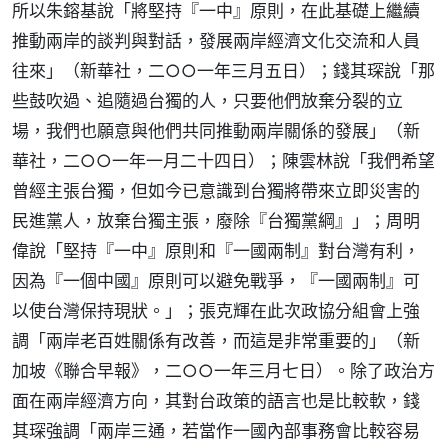
所以朱鎔基說「將堅持『一中』原則，在此基礎上繼續
推動兩岸的談判與對話，發展兩岸經濟文化交流和人員
往來」（新華社，二○○一年三月五日）；錢其琛說「那
些鼓吹過、追隨過台獨的人，只要他們放棄分裂的立
場，我們也願意與他們共同推動兩岸關係的發展」（新
華社，二○○一年一月二十四日）；陳雲林說「我們希望
曾經主張台獨，但如今已意識到台獨將帶來立即災害的
民進黨人，放棄台獨主張，廢除『台獨黨綱』」；周明
偉說「堅持『一中』原則和『一國兩制』對台灣有利，
因為『一個中國』原則可以避免戰爭，『一國兩制』可
以使台灣保持現狀。」；張克輝在此次政協分組會上強
調「兩岸老百姓關係有改善，而這是非常重要的」（新
加坡《聯合早報》，二○○一年三月七日）。除了政治方
面在兩岸經濟方向，其對台政策的語言也是比較軟，錢
其琛強調「兩岸三通，若當作一國內部事務會比較容易