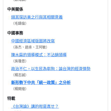
中美關係
錢其琛訪美之行與其相關意義
（毛鑄倫）
中國事務
中國經濟區域版圖將改寫
（孫杰、趙承、王阿敏）
陳水扁的領導模式：不沾鍋領導
（吳瓊恩）
政治不仁，以生民為芻狗：論台灣的經濟情勢
（楊志誠）
新形勢下中共「統一政策」之分析
（楊開煌）
特載
《台灣論》講的咁是真ㄝ？