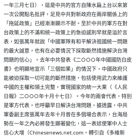
一年三月七日），這是中共的官方自陳水扁上台以來第
一次公開點名批評，足見中共對新政府在兩岸關係上的
「拖延政策」已經漸漸顯示不耐。至於中共的軍方在對
台政策上的不滿和統一政策上的急迫感則早就是溢於言
表，如張萬年就說「中國軍隊有和平解決祖國統一問題
的最大誠意，也有在必要情況下採取斷然措施解決台灣
問題的信心」。去年中共發表《二○○○年中國國防白皮
書》也明顯地宣示「三個如果」的情況下，中國政府只
能被迫採取一切可能的斷然措施，包括使用武力來維護
中國的主權和領土完整，實現國家的統一大業（《人民
日報》二○○○年十月十七日）。今年的兩會代表，特別
是軍方代表，也呼籲早日解決台灣問題，據透露，中共
軍委副主席張萬年去年十月曾在多個場合表示，台海局
勢在一年之內必將發生顯著變化，這一表述使軍中人士
信心大增（Chinesenews.net.com，轉引自《多維新