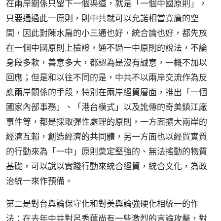
在兩岸關係只留下一個渠道，就是「一個中國原則」，
只要通過此一原則，則中共就可以允諾相當寬廣的空
間，因此對陳水扁的小三通也好，統合論也好，都先放
在一個中國原則上檢證，通不過一中原則的說法，不論
身段多軟，善意多大，都認為是沒有誠意，一概不加以
回應；但是和以往不同的是，中共不以兩岸交流作為反
應兩岸關係的手段，特別在兩岸經貿層面，推出「一個
國家內部事務」、「港台模式」以及訛傳的奇美鎮江廠
事件等，都是採取彈性處理的原則，一方面擴大兩岸的
經濟互賴，創造經濟的共同體，另一方面也以經貿實質
的行動來為「一中」原則奠定堅強的、無法搖動的物質
基礎，可以說以實踐行動來統合經貿，統合文化，為政
治統一來作預備。
第二是對台輿論保守化和對美輿論強硬化相統一的作
法：在去年中共對呂秀蓮尚有一些激烈的言論攻擊，對