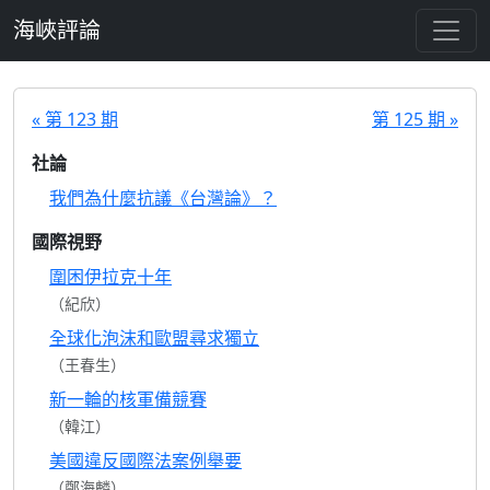
跳至主要內容
海峽評論
« 第 123 期
第 125 期 »
社論
我們為什麼抗議《台灣論》？
國際視野
圍困伊拉克十年
（紀欣）
全球化泡沫和歐盟尋求獨立
（王春生）
新一輪的核軍備競賽
（韓江）
美國違反國際法案例舉要
（鄭海麟）