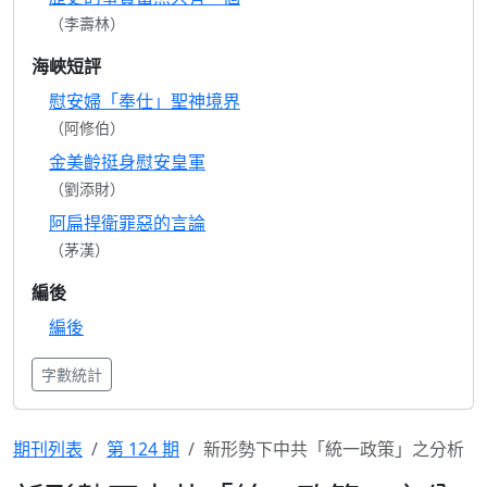
（李壽林）
海峽短評
慰安婦「奉仕」聖神境界
（阿修伯）
金美齡挺身慰安皇軍
（劉添財）
阿扁捍衛罪惡的言論
（茅漢）
編後
編後
字數統計
期刊列表
第 124 期
新形勢下中共「統一政策」之分析