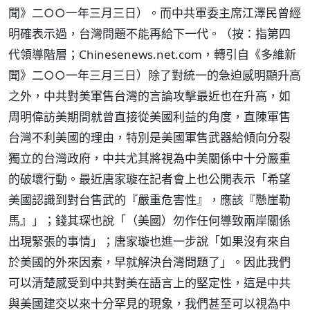
聞》二○○一年三月三日）。而中共軍委主席江澤民曾經
明確表示過，台灣問題不能再給下一代。（按：指第四
代領導階層；Chinesenews.net.com，轉引自《多維新
聞》二○○一年三月三日）除了對統一的急迫感明顯升高
之外，中共對美軍售台灣的言論攻擊最近也在升高，如
周明偉訪美期間就曾直接從美國利益的角度，直陳軍售
台灣不利美國的理由，特別是美國軍售武器給傾向分裂
獨立的台灣政府，中共尤其將視為中美關係中十分嚴重
的破壞行動。最近唐家璇在記者會上也公開表示「希望
美國認識到對台售武的『嚴重危害性』，應該『懸崖勒
馬』」；錢其琛也說「（美國）勿作任何導致兩岸關係
出現緊張的事情」；唐家璇也進一步說「如果沒有來自
於美國的外來因素，早就解決台灣問題了」。因此我們
可以清楚感受到中共對美在語言上的堅定性，這是中共
與美國建交以來十分罕見的現象，我們甚至可以視為中