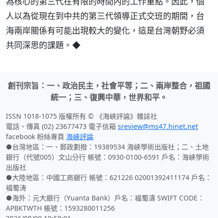
為核心的第三代在有限的時間內的工作重點。因此，個
人以為從現在到中共的第三代領導正式交班的期間，台
海兩岸關係有可能出現較大的變化，這是台灣朝野必須
共同深思的課題。◆
創刊宗旨：一、政治民主，社會平等；二、兩岸整合，祖國
統一；三、復興中華，世界和平。
ISSN 1018-1075 版權所有 © 《海峽評論》雜誌社
電話、傳真 (02) 23677473 電子信箱
sreview@ms47.hinet.net
facebook 粉絲專頁
海峽評論
●台灣地區：一、郵政劃撥：19389534 海峽學術出版社；二、土地
銀行（代號005）文山分行 帳號：0930-0100-6591 戶名：海峽學術
出版社
●大陸地區：中國工商銀行 帳號：621226 02001392411174 戶名：
福蜀涛
●海外：元大銀行（Yuanta Bank）戶名：福蜀濤 SWIFT CODE：
APBKTWTH 帳號：1593280011256