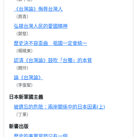
《台灣論》侮辱台灣人
（周青）
弘揚台灣人民的愛國精神
（鄭堅）
歷史決不容歪曲 祖國一定會統一
（楊曉東）
認清《台灣論》鼓吹「台獨」的本質
（魏玲）
論《台灣論》
（李復聖）
日本新軍國主義
被遺忘的危險：兩岸關係中的日本因素(上)
（丁果）
新書出版
歷史的事實當然只有一個