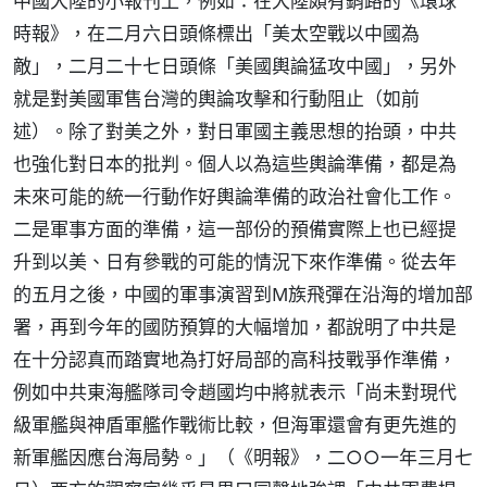
中國大陸的小報刊上，例如：在大陸頗有銷路的《環球
時報》，在二月六日頭條標出「美太空戰以中國為
敵」，二月二十七日頭條「美國輿論猛攻中國」，另外
就是對美國軍售台灣的輿論攻擊和行動阻止（如前
述）。除了對美之外，對日軍國主義思想的抬頭，中共
也強化對日本的批判。個人以為這些輿論準備，都是為
未來可能的統一行動作好輿論準備的政治社會化工作。
二是軍事方面的準備，這一部份的預備實際上也已經提
升到以美、日有參戰的可能的情況下來作準備。從去年
的五月之後，中國的軍事演習到M族飛彈在沿海的增加部
署，再到今年的國防預算的大幅增加，都說明了中共是
在十分認真而踏實地為打好局部的高科技戰爭作準備，
例如中共東海艦隊司令趙國均中將就表示「尚未對現代
級軍艦與神盾軍艦作戰術比較，但海軍還會有更先進的
新軍艦因應台海局勢。」（《明報》，二○○一年三月七