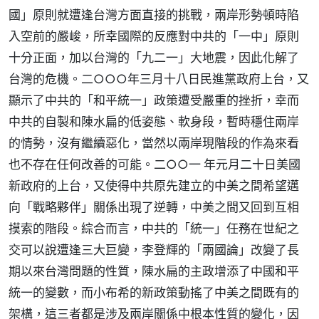
國」原則就遭逢台灣方面直接的挑戰，兩岸形勢頓時陷
入空前的嚴峻，所幸國際的反應對中共的「一中」原則
十分正面，加以台灣的「九二一」大地震，因此化解了
台灣的危機。二○○○年三月十八日民進黨政府上台，又
顯示了中共的「和平統一」政策遭受嚴重的挫折，幸而
中共的自製和陳水扁的低姿態、軟身段，暫時穩住兩岸
的情勢，沒有繼續惡化，當然以兩岸現階段的作為來看
也不存在任何改善的可能。二○○一 年元月二十日美國
新政府的上台，又使得中共原先建立的中美之間希望邁
向「戰略夥伴」關係出現了逆轉，中美之間又回到互相
摸索的階段。綜合而言，中共的「統一」任務在世紀之
交可以說遭逢三大巨變，李登輝的「兩國論」改變了長
期以來台灣問題的性質，陳水扁的主政增添了中國和平
統一的變數，而小布希的新政策動搖了中美之間既有的
架構，這三者都是涉及兩岸關係中根本性質的變化，因