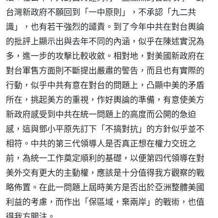
台灣新政府不願回到「一中原則」，不承認「九二共
識」，也有若干強烈的譴責。到了今年中共在對台輿論
的批評上顯示出與去年不同的內涵，似乎在陳述實況為
多，進一步的攻擊比較收斂。相對地，對美國新政府在
對台軍售方面則不斷提出嚴肅的警告，而且也有實際的
行動，似乎中共有意在對台的問題上，凸顯中美的矛盾
所在，挑起美方的重視，作好輿論的準備，有意使美方
新政府感受到中共在統一問題上的高度而公開的急迫
感，這與鄧小平原先訂下「不搞對抗」的方針似乎並不
相符。中共的第三代領導人是否真正想在權力交班之
前，為統一工作奠定順利的基礎，以便第四代領導在對
美外交有更大的主動權，應該是十分值得我方觀察的戰
略佈置。在此一問題上屆時美方是否出於亞洲整體美國
利益的考慮，而作出「保區域，棄兩岸」的戰術，也值
得我方關注。