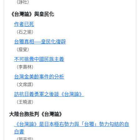
（諍社）
《台灣論》與皇民化
作者已死
（石之瑜）
台獨真相──皇民化復辟
（瘦叟）
不可挑釁中國民族主義
（李壽林）
台灣金美齡事件的分析
（文席謀）
訪抗日義勇軍之後談《台灣論》
（王曉波）
大陸台胞批判《台灣論》
《台灣論》是日本極右勢力與「台獨」勢力勾結的自
白書
（郭平坦）