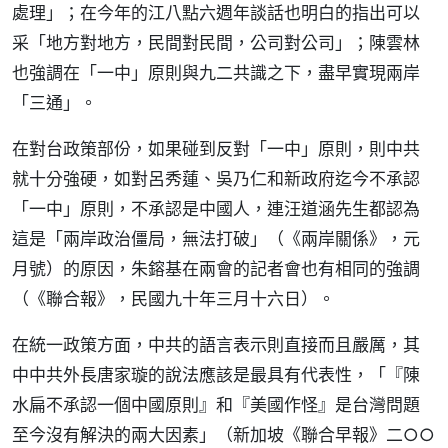
處理」；在今年的江八點六週年談話也明白的指出可以
采「地方對地方，民間對民間，公司對公司」；陳雲林
也強調在「一中」原則與九二共識之下，盡早實現兩岸
「三通」。
在對台政策部份，如果碰到反對「一中」原則，則中共
就十分強硬，如對呂秀蓮、吳乃仁和新政府迄今不承認
「一中」原則，不承認是中國人，連汪道涵先生都認為
這是「兩岸政治僵局，無法打破」（《兩岸關係》，元
月號）的原因，朱鎔基在兩會的記者會也有相同的強調
（《聯合報》，民國九十年三月十六日）。
在統一政策方面，中共的語言表示則直接而且嚴厲，其
中中共外長唐家璇的說法應該是最具有代表性，「『陳
水扁不承認一個中國原則』和『美國作怪』是台灣問題
至今沒有解決的兩大因素」（新加坡《聯合早報》二○○