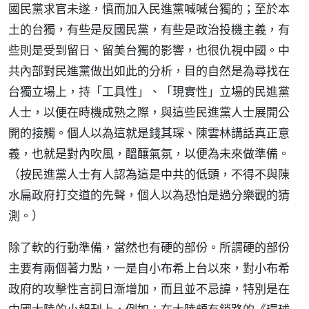
國民黨求官未遂，憤而加入民進黨喊喊台獨的；至於本
土的台獨，有些是反國民黨，有些是政治投機主義，有
些則是受到留日、留美台獨的影響，也很仇視中國。中
共內部對民進黨做出如此的分析，目的自然是為尋找在
台獨立場上，持「工具性」、「現實性」立場的民進黨
人士，以便在時機成熟之際，與這些民進黨人士展開公
開的接觸。個人以為這就是錢其琛、陳雲林講話真正意
義，也就是對內吹風，醞釀氣氛，以便為未來做準備。
（按民進黨人士有人認為這是中共的低頭，不得不與陳
水扁政府打交道的先聲，個人以為恐怕是過分樂觀的猜
測。）
除了軟的行動準備，當然也有硬的部份。所謂硬的部份
主要有兩個著力點，一是自小布希上台以來，對小布希
政府的攻擊性言詞日漸增加，而且並不忌諱，特別是在