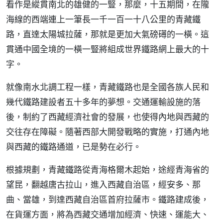
看作是縱貫南北的雄健的一豎，那麼，十五期間，在隴
海線的西端連上一筆長一千一百一十八公里的青藏鐵
路，直達太陽城拉薩，那就是更加大氣磅礡的一橫。這
貫通中國全境的一橫一豎將組成世界鐵路網上最大的十
字。
就像南水北調工程一樣，青藏鐵路也是全國各族人民和
幾代鐵路建設者五十多年的夢想。交通運輸設施的落
後，制約了西藏經濟社會的發展，也使得內地與西藏的
交往存在障礙。隨著西部大開發戰略的實施，打通內地
與西藏的鐵路通道，已是勢在必行。
根據規劃，青藏鐵路從青海格爾木起始，途經青海省的
望昆，翻越唐古拉山，進入西藏自治區，經安多、那
曲、當雄，到達西藏自治區首府拉薩市。鐵路建成後，
在貨運方面，將為西藏交通增加經濟、快速、運能大、