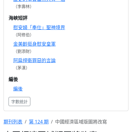
（李壽林）
海峽短評
慰安婦「奉仕」聖神境界
（阿修伯）
金美齡挺身慰安皇軍
（劉添財）
阿扁捍衛罪惡的言論
（茅漢）
編後
編後
字數統計
期刊列表
第 124 期
中國經濟區域版圖將改寫