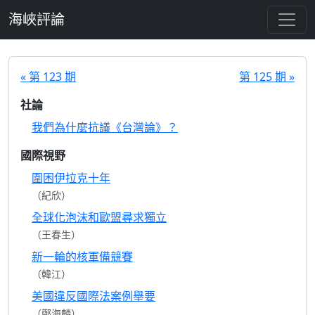
跳至主要內容
海峽評論
« 第 123 期
第 125 期 »
社論
我們為什麼抗議《台灣論》？
國際視野
圍困伊拉克十年
（紀欣）
全球化泡沫和歐盟尋求獨立
（王春生）
新一輪的核軍備競賽
（韓江）
美國違反國際法案例舉要
（鄭海麟）