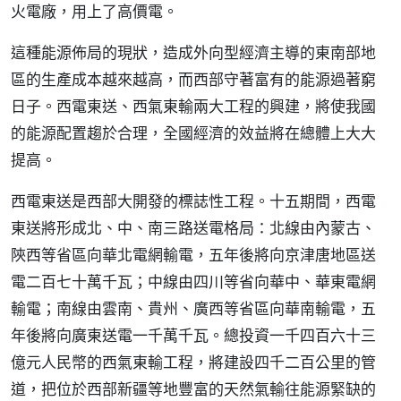
火電廠，用上了高價電。
這種能源佈局的現狀，造成外向型經濟主導的東南部地
區的生產成本越來越高，而西部守著富有的能源過著窮
日子。西電東送、西氣東輸兩大工程的興建，將使我國
的能源配置趨於合理，全國經濟的效益將在總體上大大
提高。
西電東送是西部大開發的標誌性工程。十五期間，西電
東送將形成北、中、南三路送電格局：北線由內蒙古、
陝西等省區向華北電網輸電，五年後將向京津唐地區送
電二百七十萬千瓦；中線由四川等省向華中、華東電網
輸電；南線由雲南、貴州、廣西等省區向華南輸電，五
年後將向廣東送電一千萬千瓦。總投資一千四百六十三
億元人民幣的西氣東輸工程，將建設四千二百公里的管
道，把位於西部新疆等地豐富的天然氣輸往能源緊缺的