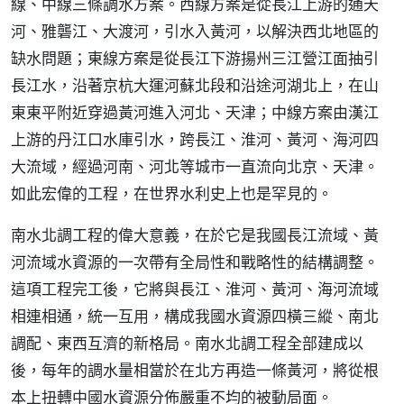
線、中線三條調水方案。西線方案是從長江上游的通天
河、雅礱江、大渡河，引水入黃河，以解決西北地區的
缺水問題；東線方案是從長江下游揚州三江營江面抽引
長江水，沿著京杭大運河蘇北段和沿途河湖北上，在山
東東平附近穿過黃河進入河北、天津；中線方案由漢江
上游的丹江口水庫引水，跨長江、淮河、黃河、海河四
大流域，經過河南、河北等城市一直流向北京、天津。
如此宏偉的工程，在世界水利史上也是罕見的。
南水北調工程的偉大意義，在於它是我國長江流域、黃
河流域水資源的一次帶有全局性和戰略性的結構調整。
這項工程完工後，它將與長江、淮河、黃河、海河流域
相連相通，統一互用，構成我國水資源四橫三縱、南北
調配、東西互濟的新格局。南水北調工程全部建成以
後，每年的調水量相當於在北方再造一條黃河，將從根
本上扭轉中國水資源分佈嚴重不均的被動局面。