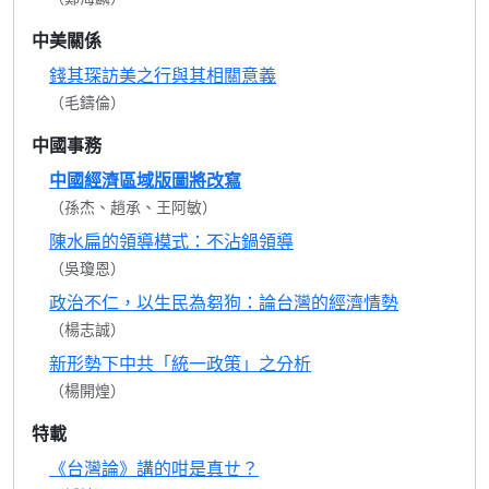
中美關係
錢其琛訪美之行與其相關意義
（毛鑄倫）
中國事務
中國經濟區域版圖將改寫
（孫杰、趙承、王阿敏）
陳水扁的領導模式：不沾鍋領導
（吳瓊恩）
政治不仁，以生民為芻狗：論台灣的經濟情勢
（楊志誠）
新形勢下中共「統一政策」之分析
（楊開煌）
特載
《台灣論》講的咁是真ㄝ？