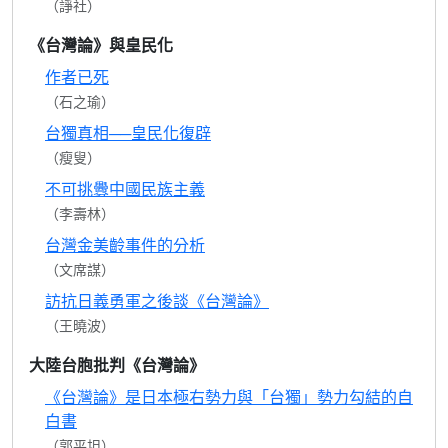
（諍社）
《台灣論》與皇民化
作者已死
（石之瑜）
台獨真相──皇民化復辟
（瘦叟）
不可挑釁中國民族主義
（李壽林）
台灣金美齡事件的分析
（文席謀）
訪抗日義勇軍之後談《台灣論》
（王曉波）
大陸台胞批判《台灣論》
《台灣論》是日本極右勢力與「台獨」勢力勾結的自
白書
（郭平坦）