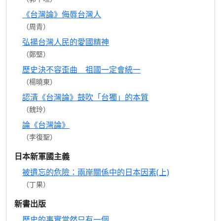
《台灣論》侮辱台灣人
（周青）
弘揚台灣人民的愛國精神
（鄭堅）
歷史決不容歪曲 祖國一定會統一
（楊曉東）
認清《台灣論》鼓吹「台獨」的本質
（魏玲）
論《台灣論》
（李復聖）
日本新軍國主義
被遺忘的危險：兩岸關係中的日本因素(上)
（丁果）
新書出版
歷史的事實當然只有一個