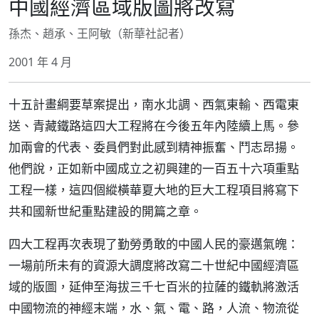
中國經濟區域版圖將改寫
孫杰、趙承、王阿敏（新華社記者）
2001 年 4 月
十五計畫綱要草案提出，南水北調、西氣東輸、西電東
送、青藏鐵路這四大工程將在今後五年內陸續上馬。參
加兩會的代表、委員們對此感到精神振奮、鬥志昂揚。
他們說，正如新中國成立之初興建的一百五十六項重點
工程一樣，這四個縱橫華夏大地的巨大工程項目將寫下
共和國新世紀重點建設的開篇之章。
四大工程再次表現了勤勞勇敢的中國人民的豪邁氣魄：
一場前所未有的資源大調度將改寫二十世紀中國經濟區
域的版圖，延伸至海拔三千七百米的拉薩的鐵軌將激活
中國物流的神經末端，水、氣、電、路，人流、物流從