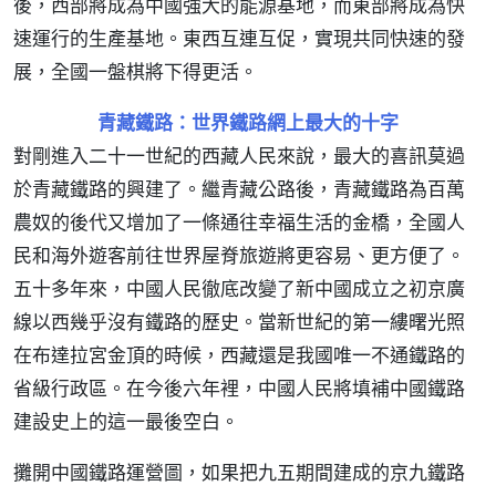
後，西部將成為中國強大的能源基地，而東部將成為快
速運行的生產基地。東西互連互促，實現共同快速的發
展，全國一盤棋將下得更活。
青藏鐵路：世界鐵路網上最大的十字
對剛進入二十一世紀的西藏人民來說，最大的喜訊莫過
於青藏鐵路的興建了。繼青藏公路後，青藏鐵路為百萬
農奴的後代又增加了一條通往幸福生活的金橋，全國人
民和海外遊客前往世界屋脊旅遊將更容易、更方便了。
五十多年來，中國人民徹底改變了新中國成立之初京廣
線以西幾乎沒有鐵路的歷史。當新世紀的第一縷曙光照
在布達拉宮金頂的時候，西藏還是我國唯一不通鐵路的
省級行政區。在今後六年裡，中國人民將填補中國鐵路
建設史上的這一最後空白。
攤開中國鐵路運營圖，如果把九五期間建成的京九鐵路