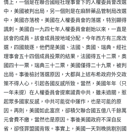
情上，一個是在聯合國經社理事會下的人權委員會改選
中，美國被判出局，另一個則是在麻醉藥品管制局改選
中，美國亦落榜。美國在人權委員會的落選，特別顯得
諷刺。美國自一九四七年人權委員會創始以來，一直是
該會的成員。該會成員按地域分配，今年西方有三席改
選，四國競逐，他們是美國、法國、奧國、瑞典。經社
理事會五十四個成員投票的結果，法國得五十二票，奧
國四十一票，瑞典三十二票，美國僅得二十九票，被判
出局。事後檢討落選原因，大都與上述布希政府外交政
策不得人心，引起各國反感所致。當然，美國年年（只
一年未提）在人權委員會提案譴責中共，雖未過關，惹
起眾多國家反感，中共可能從中運作，也是可能的原
因。再則，美國如此富庶，卻積欠聯合國五億八千餘萬
元會費不繳，當然也是原因。事後美國政府不深自反
省，卻怪罪盟國背叛。事實上，美國一天到晚挑剔別國