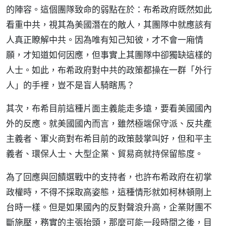
的陣容。這個團隊致命的弱點在於：布希政府既然如此
看重中共，視其為美國潛在的敵人，其團隊中就應該有
人真正瞭解中共。因為唯有知己知彼，才不會一廂情
願，才知道如何因應，但事實上其團隊中卻獨缺這樣的
人士。如此，布希政府對中共的政策都操在一群「外行
人」的手裡，豈不是盲人騎瞎馬？
其次，布希目前這種片面主義能走多遠，要看美國國內
外的反應。就美國國內而言，雖然極端保守派、反共產
主義者、軍火商對布希目前的政策鼓掌叫好，但和平主
義者、環保人士、大型企業、貿易商就持保留態度。
為了回應與回饋選戰中的支持者，也許布希政府在初掌
政權時，不得不採取高姿態，這種情形就如柯林頓剛上
台時一樣。但是如果國內的反對聲浪升高，企業財團不
斷施壓，務實的主張抬頭，那麼可能一段時間之後，目