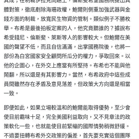
其成；在制裁伊拉克問題上，倫斯斐希望國務院提出具
體對策，徹底剷除海珊政權，鮑爾則側重加強武器與金
錢方面的制裁，放寬民生物資的管制。類似例子不勝枚
舉。布希是最後拍板定案的人，他究竟聽誰的？據說布
希受錢尼、倫斯斐、萊斯等人的影響較大。但鮑爾在美
國的聲望不低，而且自信滿滿，出掌國務院後，也將一
部份為白宮國家安全顧問所瓜分的權力，爭取回來。以
他的企圖心，在外交上應當有所堅持。布希也不能與他
鬧翻，所以還是有其影響力。當然，布希政府中這些成
員間雖然存在矛盾及意見落差，但政策大方向還是相當
一致。
即便如此，如果立場較溫和的鮑爾能取得優勢，至少會
使目前霸味十足，完全美國利益取向，又不見章法的政
策軟化一些，也就能使目前緊繃的國際情勢稍微舒緩。
不過要扭轉布希外交政策的偏差，首先要充實這個團隊