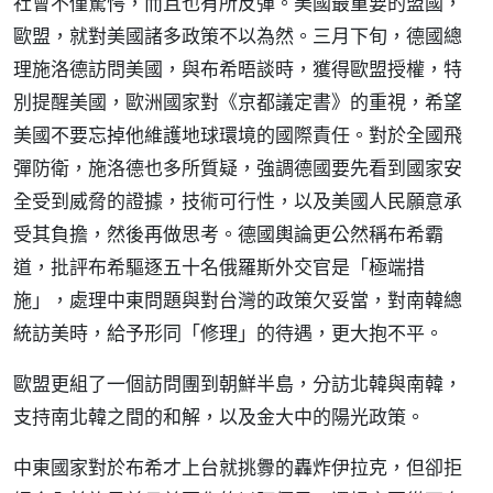
社會不僅驚愕，而且也有所反彈。美國最重要的盟國，
歐盟，就對美國諸多政策不以為然。三月下旬，德國總
理施洛德訪問美國，與布希晤談時，獲得歐盟授權，特
別提醒美國，歐洲國家對《京都議定書》的重視，希望
美國不要忘掉他維護地球環境的國際責任。對於全國飛
彈防衛，施洛德也多所質疑，強調德國要先看到國家安
全受到威脅的證據，技術可行性，以及美國人民願意承
受其負擔，然後再做思考。德國輿論更公然稱布希霸
道，批評布希驅逐五十名俄羅斯外交官是「極端措
施」，處理中東問題與對台灣的政策欠妥當，對南韓總
統訪美時，給予形同「修理」的待遇，更大抱不平。
歐盟更組了一個訪問團到朝鮮半島，分訪北韓與南韓，
支持南北韓之間的和解，以及金大中的陽光政策。
中東國家對於布希才上台就挑釁的轟炸伊拉克，但卻拒