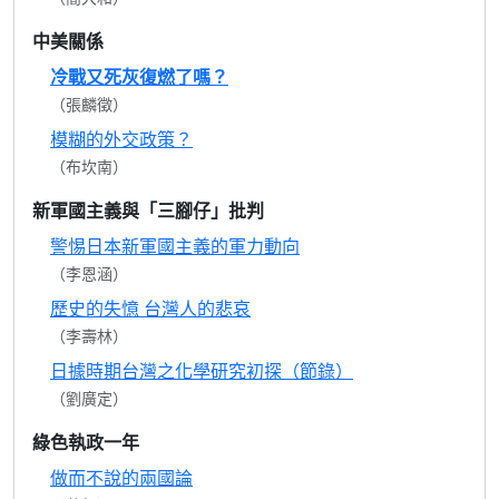
中美關係
冷戰又死灰復燃了嗎？
（張麟徵）
模糊的外交政策？
（布坎南）
新軍國主義與「三腳仔」批判
警惕日本新軍國主義的軍力動向
（李恩涵）
歷史的失憶 台灣人的悲哀
（李壽林）
日據時期台灣之化學研究初探（節錄）
（劉廣定）
綠色執政一年
做而不說的兩國論