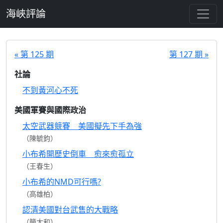
跳至主要內容
海峽評論
« 第 125 期
第 127 期 »
社論
不到黃河心不死
美國軍賽與國際政治
太空武器競賽 美國擬先下手為強
（陳毓鈞）
小布希開歷史倒車 愈來愈孤立
（王春生）
小布希的NMD可行嗎?
（高雄柏）
認清美國對台武售的大戰略
（簡大和）