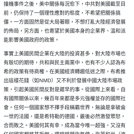
撞機事件之後，美中關係每況愈下，中共對美國截至目
前，仍保持了一個理性應對的態度，不希望把關係搞
僵。一方面固然是從大局著眼，不想打亂大陸經濟發展
的佈局，另方面，也寄望於美國本身的企業界、溫和派
能影響美國政府的政策。
事實上美國民間企業在大陸的投資甚多，對大陸市場也
有殷切的期待，共和與民主兩黨中，也有不少人認為布
希的政策有待商榷。在美國經濟轉趨低迷之際，布希推
出這樣花錢（如NMD）又不利於發展中國大陸市場政
策，引起美國民間反對是遲早的事。從國際上來看，自
有國際關係以來，幾百年來都是多元強權並存的國際社
會。任何一個國家想不擇手段稱霸世界，無論是拿破侖
一世的法國，還是希特勒的德國，最後必然激發眾怒，
合而敗之。美國何其有幸，成為當今唯一超強，又沒有