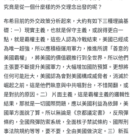
究竟是從一個什麼樣的外交理念出發的呢？
布希目前的外交政策分析起來，大約有如下三種理論基
礎：一）現實主義，也就是保守主義，或說得更白一
點，就是霸權主義，這些人認為冷戰結束，美國已經成
為唯一超強，所以應積極運用軍力，推進所謂「善意的
美國霸權」，將美國的價值觀推行到全世界。所以他們
主張要不斷提升美國軍力，大幅增加國防預算。更想將
任何可能壯大，美國認為會對美國構成威脅者，消滅於
崛起之前。這是他們執意與中共唱對台，不惜鬧翻，或
是對抗的原因。二） 片面主義，這是霸權主義的邏輯性
結果，那就是一切國際問題，應以美國利益為依歸，美
國單方面說了算。所以無論是《京都議定書》，反飛彈
條約，全國飛彈防禦系統，全面核子禁試條約、國際刑
事法院規約等等，要不要，全由美國做決定。三）新孤