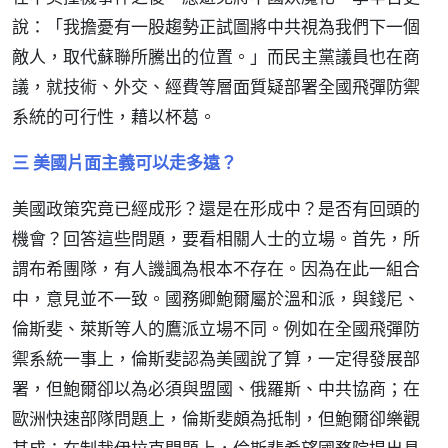
說：「我擔憂有一股趨勢正試圖將中共視為我們下一個
敵人，取代蘇聯所騰出的位置。」而民主黨議員也在商
議，就技術、外交、經費等層面質疑部署全國飛彈防禦
系統的可行性，藉以杯葛。
三 美國片面主義可以走多遠？
美國政策究竟已經成形？還是在形成中？是否有回頭的
機會？回答這些問題，要看相關人士的立場。首先，所
謂布希團隊，有人譏諷為根本不存在。因為在此一組合
中，意見並不一致。國務卿鮑爾屬於溫和派，與錢尼、
倫斯斐、萊斯等人的鷹派立場不同。例如在全國飛彈防
禦系統一事上，倫斯斐認為美國說了算，一定得發展部
署，但鮑爾卻以為必須與盟國、俄羅斯、中共協商；在
歐洲快速部隊問題上，倫斯斐頗為抵制，但鮑爾卻樂觀