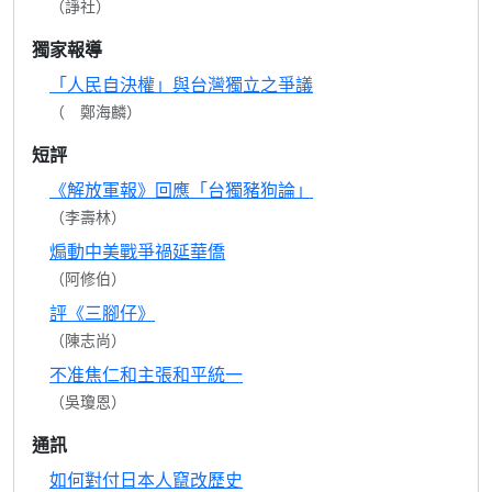
（諍社）
獨家報導
「人民自決權」與台灣獨立之爭議
（ 鄭海麟）
短評
《解放軍報》回應「台獨豬狗論」
（李壽林）
煽動中美戰爭禍延華僑
（阿修伯）
評《三腳仔》
（陳志尚）
不准焦仁和主張和平統一
（吳瓊恩）
通訊
如何對付日本人竄改歷史