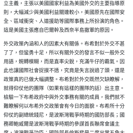
立主義，主張以美國國家利益為美國外交的主要指導原
則，大幅減少與美國利益關連較小，美國原先在國際安
全、區域衝突、人道援助等國際事務上所扮演的角色。
這是美國主張應自巴爾幹及西奈半島撤軍的原因。
外交政策內涵和人的因素大有關係。布希對於外交不甚
了了，但蠻勇十足，所以有關外交的發言不似一般外交
用語，婉轉模糊，而是直率尖銳，充滿牛仔的霸氣。因
此也讓國際社會捉摸不透，究竟是失言說過了頭，還是
政策真的已做大幅調整。布希對於外交既然欠缺瞭解，
就得仰仗他的團隊（如果有這樣的團隊的話）出主意。
檢驗一下布希政府中與外交事務有關的成員，我們就不
難瞭解何以布希外交政策會有今日的面貌。布希所十分
仰仗的副總統錢尼，是波斯灣戰爭時期的國防部長；國
務卿鮑威爾是波斯灣戰爭時期的參謀首長聯席會議主
席，波灣戰爭功臣；國防部長倫斯斐是二度出掌五角大