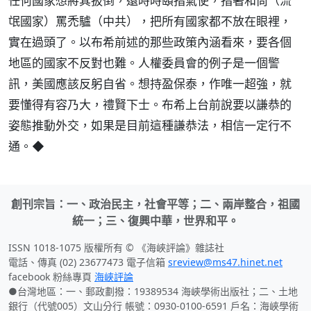
任何國家想將其扳倒，還時時頤指氣使，指著和尚（流
氓國家）罵禿驢（中共），把所有國家都不放在眼裡，
實在過頭了。以布希前述的那些政策內涵看來，要各個
地區的國家不反對也難。人權委員會的例子是一個警
訊，美國應該反躬自省。想持盈保泰，作唯一超強，就
要懂得有容乃大，禮賢下士。布希上台前說要以謙恭的
姿態推動外交，如果是目前這種謙恭法，相信一定行不
通。◆
創刊宗旨：一、政治民主，社會平等；二、兩岸整合，祖國
統一；三、復興中華，世界和平。
ISSN 1018-1075 版權所有 © 《海峽評論》雜誌社
電話、傳真 (02) 23677473 電子信箱
sreview@ms47.hinet.net
facebook 粉絲專頁
海峽評論
●台灣地區：一、郵政劃撥：19389534 海峽學術出版社；二、土地
銀行（代號005）文山分行 帳號：0930-0100-6591 戶名：海峽學術