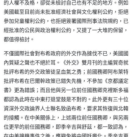
的人權不及格，卻從未檢討自己也有不足的地方。例如
美國截至目前尚未批准經濟社會與文化權利公約，拒絕
參加兒童權利公約，也拒絕簽署國際刑事法院規約，已
經批准的公民與政治權利公約，又提了一大堆的保留，
都值得檢討。
不僅國際社會對布希政府的外交作為撻伐不已，美國國
內質疑之聲也不絕於耳。《外交》雙月刊的主編賀奇就
批評布希的外交政策徒呈血氣之勇；前國務卿阿布萊特
批評布希在巴爾幹政策已錯失先機，不參加《京都議定
書》更為錯誤；而且他與另一位前任國務卿克裡斯多福
都認為此時在中東打退堂鼓是不對的。此外更有三十位
資深外交政論界人士聯名致函布希，要求其恢復與北韓
的接觸。在中美關係上，上述兩位前任國務卿，與另兩
位更早的前任國務卿，即季辛吉與舒茲，都一致認為，
在中美撞機事件之後，應避免將中國妖魔化。季辛吉更