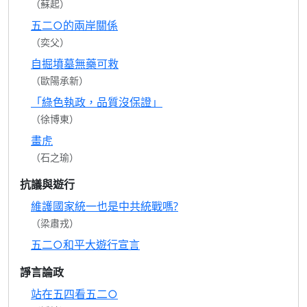
（蘇起）
五二○的兩岸關係
（奕父）
自掘墳墓無藥可救
（歐陽承新）
「綠色執政，品質沒保證」
（徐博東）
畫虎
（石之瑜）
抗議與遊行
維護國家統一也是中共統戰嗎?
（梁肅戎）
五二○和平大遊行宣言
諍言論政
站在五四看五二○