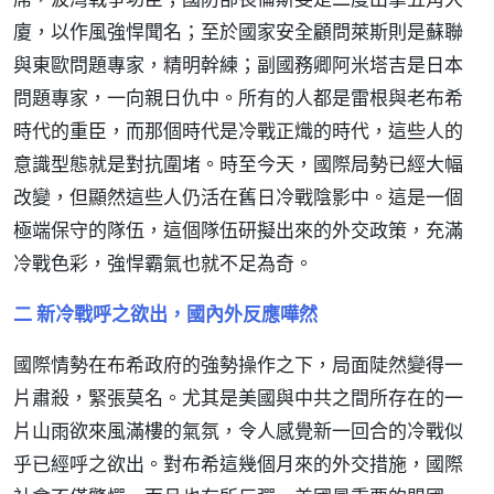
廈，以作風強悍聞名；至於國家安全顧問萊斯則是蘇聯
與東歐問題專家，精明幹練；副國務卿阿米塔吉是日本
問題專家，一向親日仇中。所有的人都是雷根與老布希
時代的重臣，而那個時代是冷戰正熾的時代，這些人的
意識型態就是對抗圍堵。時至今天，國際局勢已經大幅
改變，但顯然這些人仍活在舊日冷戰陰影中。這是一個
極端保守的隊伍，這個隊伍研擬出來的外交政策，充滿
冷戰色彩，強悍霸氣也就不足為奇。
二 新冷戰呼之欲出，國內外反應嘩然
國際情勢在布希政府的強勢操作之下，局面陡然變得一
片肅殺，緊張莫名。尤其是美國與中共之間所存在的一
片山雨欲來風滿樓的氣氛，令人感覺新一回合的冷戰似
乎已經呼之欲出。對布希這幾個月來的外交措施，國際