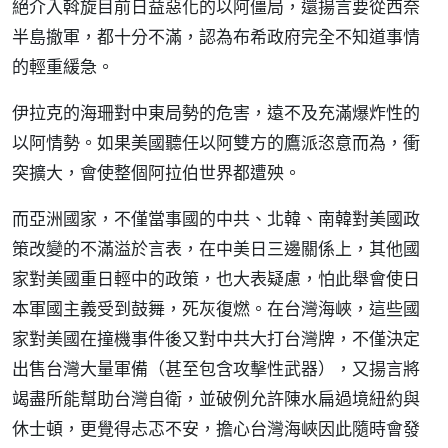
絕介入斡旋目前日益惡化的以阿僵局，還揚言要從西奈
半島撤軍，都十分不滿，認為布希政府完全不知道事情
的輕重緩急。
伊拉克的海珊對中東局勢的危害，遠不及充滿爆炸性的
以阿情勢。如果美國聽任以阿雙方的鷹派恣意而為，衝
突擴大，會使整個阿拉伯世界都遭殃。
而亞洲國家，不僅當事國的中共、北韓、南韓對美國政
策改變的不滿溢於言表，在中美日三邊關係上，其他國
家對美國重日輕中的政策，也大表疑慮，怕此舉會使日
本軍國主義受到鼓舞，死灰復燃。在台灣海峽，這些國
家對美國在撞機事件後又對中共大打台灣牌，不僅決定
出售台灣大量軍備（甚至包含攻擊性武器），又揚言將
竭盡所能幫助台灣自衛，並破例允許陳水扁過境紐約與
休士頓，更覺得忐忑不安，擔心台灣海峽因此隨時會發