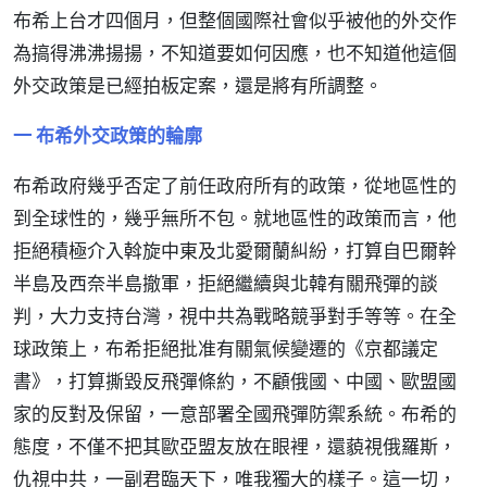
布希上台才四個月，但整個國際社會似乎被他的外交作
為搞得沸沸揚揚，不知道要如何因應，也不知道他這個
外交政策是已經拍板定案，還是將有所調整。
一 布希外交政策的輪廓
布希政府幾乎否定了前任政府所有的政策，從地區性的
到全球性的，幾乎無所不包。就地區性的政策而言，他
拒絕積極介入斡旋中東及北愛爾蘭糾紛，打算自巴爾幹
半島及西奈半島撤軍，拒絕繼續與北韓有關飛彈的談
判，大力支持台灣，視中共為戰略競爭對手等等。在全
球政策上，布希拒絕批准有關氣候變遷的《京都議定
書》，打算撕毀反飛彈條約，不顧俄國、中國、歐盟國
家的反對及保留，一意部署全國飛彈防禦系統。布希的
態度，不僅不把其歐亞盟友放在眼裡，還藐視俄羅斯，
仇視中共，一副君臨天下，唯我獨大的樣子。這一切，