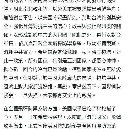
間的對話，否決南韓支持北韓加入亞洲開發銀行的提
議，阻止南北韓和解，以免美軍被要求撤出朝鮮半島；
加強對台軍售，以美國將竭盡所能，幫助台灣維護其安
全，強化台灣對抗中共的信心；改善與強化與印度的關
係，以形成對於中共的大包圍。除此之外，再輔以對台
軍售，發展與部署全國飛彈防禦系統，啟動軍備競賽，
消耗中共實力，希望最後就像蘇聯一樣，將其拖垮。對
此一政策，所有國家，特別是亞洲國家，都憂心忡忡，
擔心新一回合的冷戰已經啟動。這些國家或許並無所愛
於中國，但卻鍾情於中國大陸龐大的市場，拖垮中共，
經濟上對大家都沒好處。再說，軍備競賽下，國際情勢
緊張，一旦失控，大家都有安全上的威脅。
在全國飛彈防禦系統方面，美國似乎已吃了秤鉈鐵了
心，五月一日布希發表演說，以防範「流氓國家」飛彈
攻擊為由，正式宣佈美國將加速部署全國飛彈防禦系