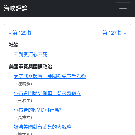
跳至主要內容
海峽評論
« 第 125 期
第 127 期 »
社論
不到黃河心不死
美國軍賽與國際政治
太空武器競賽 美國擬先下手為強
（陳毓鈞）
小布希開歷史倒車 愈來愈孤立
（王春生）
小布希的NMD可行嗎?
（高雄柏）
認清美國對台武售的大戰略
（簡大和）