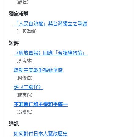
（諍社）
獨家報導
「人民自決權」與台灣獨立之爭議
（ 鄭海麟）
短評
《解放軍報》回應「台獨豬狗論」
（李壽林）
煽動中美戰爭禍延華僑
（阿修伯）
評《三腳仔》
（陳志尚）
不准焦仁和主張和平統一
（吳瓊恩）
通訊
如何對付日本人竄改歷史