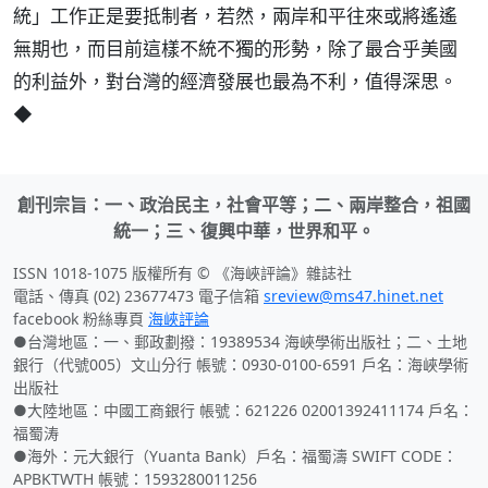
統」工作正是要抵制者，若然，兩岸和平往來或將遙遙
無期也，而目前這樣不統不獨的形勢，除了最合乎美國
的利益外，對台灣的經濟發展也最為不利，值得深思。
◆
創刊宗旨：一、政治民主，社會平等；二、兩岸整合，祖國
統一；三、復興中華，世界和平。
ISSN 1018-1075 版權所有 © 《海峽評論》雜誌社
電話、傳真 (02) 23677473 電子信箱
sreview@ms47.hinet.net
facebook 粉絲專頁
海峽評論
●台灣地區：一、郵政劃撥：19389534 海峽學術出版社；二、土地
銀行（代號005）文山分行 帳號：0930-0100-6591 戶名：海峽學術
出版社
●大陸地區：中國工商銀行 帳號：621226 02001392411174 戶名：
福蜀涛
●海外：元大銀行（Yuanta Bank）戶名：福蜀濤 SWIFT CODE：
APBKTWTH 帳號：1593280011256