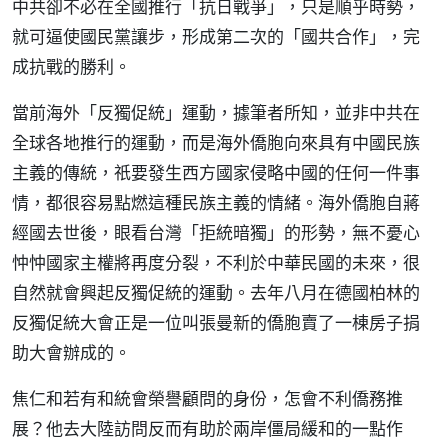
中共卻不必在全國推行「抗日戰爭」，只是順乎時勢，
就可逼使國民黨讓步，形成第二次的「國共合作」，完
成抗戰的勝利。
當前海外「反獨促統」運動，據筆者所知，並非中共在
全球各地推行的運動，而是海外僑胞向來具有中國民族
主義的傳統，祇要發生西方國家侵略中國的任何一件事
情，都很容易點燃這種民族主義的情緒。海外僑胞自蔣
經國去世後，眼看台灣「拒統暗獨」的形勢，無不憂心
忡忡國家主權將再度分裂，不利於中華民國的未來，很
自然就會興起反獨促統的運動。去年八月在德國柏林的
反獨促統大會正是一位叫張曼新的僑胞賣了一棟房子捐
助大會辦成的。
焦仁和若有和統會榮譽顧問的身份，怎會不利僑務推
展？他去大陸訪問反而有助於兩岸僵局緩和的一點作