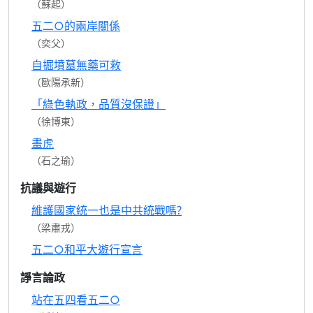
（蘇起）
五二○的兩岸關係
（奕父）
自掘墳墓無藥可救
（歐陽承新）
「綠色執政，品質沒保證」
（徐博東）
畫虎
（石之瑜）
抗議與遊行
維護國家統一也是中共統戰嗎?
（梁肅戎）
五二○和平大遊行宣言
諍言論政
站在五四看五二○