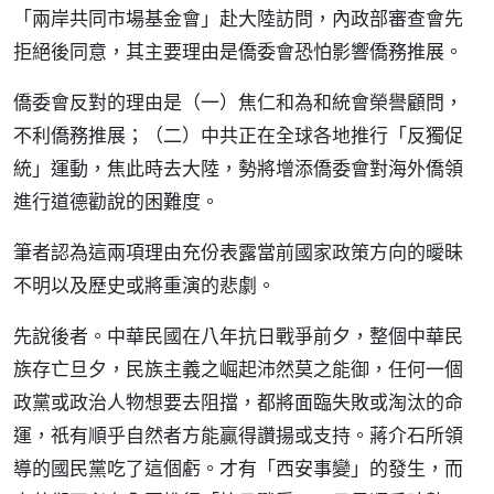
「兩岸共同市場基金會」赴大陸訪問，內政部審查會先
拒絕後同意，其主要理由是僑委會恐怕影響僑務推展。
僑委會反對的理由是（一）焦仁和為和統會榮譽顧問，
不利僑務推展；（二）中共正在全球各地推行「反獨促
統」運動，焦此時去大陸，勢將增添僑委會對海外僑領
進行道德勸說的困難度。
筆者認為這兩項理由充份表露當前國家政策方向的曖昧
不明以及歷史或將重演的悲劇。
先說後者。中華民國在八年抗日戰爭前夕，整個中華民
族存亡旦夕，民族主義之崛起沛然莫之能御，任何一個
政黨或政治人物想要去阻擋，都將面臨失敗或淘汰的命
運，祇有順乎自然者方能贏得讚揚或支持。蔣介石所領
導的國民黨吃了這個虧。才有「西安事變」的發生，而