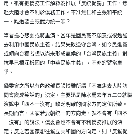
用，祇有把僑務工作解釋為推展「反統促獨」工作，焦
赴大陸才會不利於僑務工作。不准焦仁和主張和平統
一，難道要主張武力統一嗎？
筆者擔心悲劇或將重演。當年是國民黨不願意或很勉強
去利用中國民族主義，結果失敗退守台灣，如今民進黨
或傾向台獨者想以尚未形成氣候的「台灣民族主義」對
抗早已根深柢固的「中華民族主義」，不亦螳臂當車
乎。
僑委會之所以有內政部長張博雅所謂「不准焦去大陸訪
問會變成笑話的」決定，主要還是陳水扁去年五二○就職
演說中「四不一沒有」缺乏明確的國家方向定位所致。
長期而言，國家若要朝統一的方向走，就不會有「四不
一沒有」的說法，僑委會也不會有不利僑務推展的決
定；反之若國家想往獨立共和國的方向走，則「反獨促