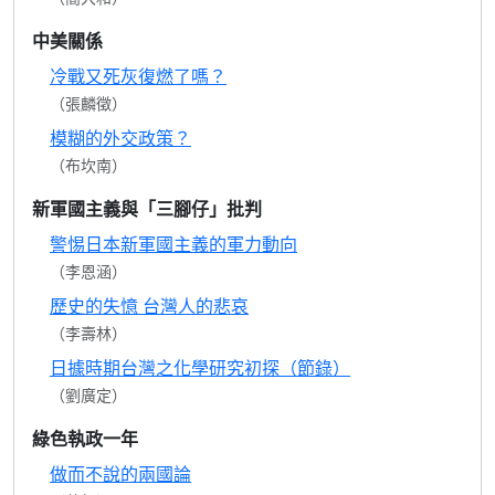
中美關係
冷戰又死灰復燃了嗎？
（張麟徵）
模糊的外交政策？
（布坎南）
新軍國主義與「三腳仔」批判
警惕日本新軍國主義的軍力動向
（李恩涵）
歷史的失憶 台灣人的悲哀
（李壽林）
日據時期台灣之化學研究初探（節錄）
（劉廣定）
綠色執政一年
做而不說的兩國論