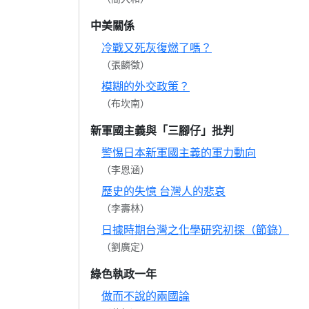
中美關係
冷戰又死灰復燃了嗎？
（張麟徵）
模糊的外交政策？
（布坎南）
新軍國主義與「三腳仔」批判
警惕日本新軍國主義的軍力動向
（李恩涵）
歷史的失憶 台灣人的悲哀
（李壽林）
日據時期台灣之化學研究初探（節錄）
（劉廣定）
綠色執政一年
做而不說的兩國論