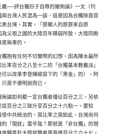
主義──評台獨份子自辱的豬狗論》一文（刊
獨與台灣人民混為一談，這是因為台獨除首惡
代表台灣。其實，「原鄉人的原罪來自原
因為父祖之國的大陸百年積弱所致，大陸同胞
數是無辜的。
台獨抱有任何不切實際的幻想，因為陳水扁所
口比率百分之八至十二的「台獨基本教義派」
他可以改革李登輝縱容下的『黑金』的），阿
，只是不便明說而已。
灣無論如何都一定台獨者僅佔百分之三，另依
已從百分之三陡升至百分之十六點一。要知
接受中共統治的，其比率之高如此，台灣尚何
灣的「現狀」雲乎哉？那就是「非台獨」的現
機會願意赴大陸就職者更高達百分之六十七，