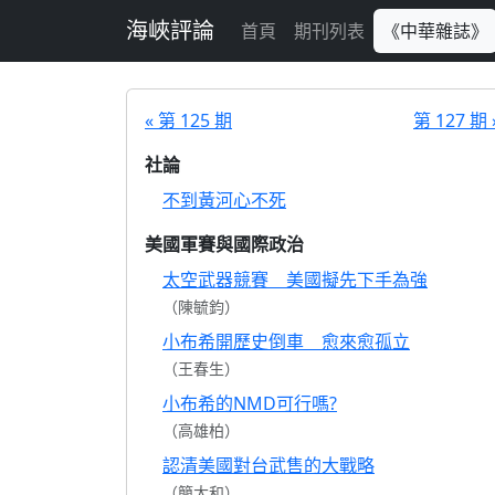
跳至主要內容
海峽評論
首頁
期刊列表
《中華雜誌》
« 第 125 期
第 127 期 
社論
不到黃河心不死
美國軍賽與國際政治
太空武器競賽 美國擬先下手為強
（陳毓鈞）
小布希開歷史倒車 愈來愈孤立
（王春生）
小布希的NMD可行嗎?
（高雄柏）
認清美國對台武售的大戰略
（簡大和）