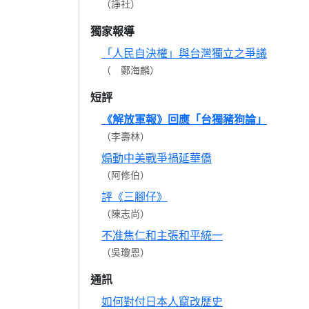
（諍社）
獨家報導
「人民自決權」與台灣獨立之爭議
（ 鄭海麟）
短評
《解放軍報》回應「台獨豬狗論」
（李壽林）
煽動中美戰爭禍延華僑
（阿修伯）
評《三腳仔》
（陳志尚）
不准焦仁和主張和平統一
（吳瓊恩）
通訊
如何對付日本人竄改歷史