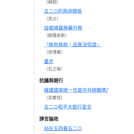
（蘇起）
五二○的兩岸關係
（奕父）
自掘墳墓無藥可救
（歐陽承新）
「綠色執政，品質沒保證」
（徐博東）
畫虎
（石之瑜）
抗議與遊行
維護國家統一也是中共統戰嗎?
（梁肅戎）
五二○和平大遊行宣言
諍言論政
站在五四看五二○