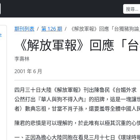
期刊列表
第 126 期
《解放軍報》回應「台獨豬狗論
»
《解放軍報》回應「台
李壽林
2001 年 6 月
四月三十日大陸《解放軍報》刊出陳魯民《台媚外求
公然打出『華人與狗不得入內』的招牌，這是一塊讓
者）數典忘祖，甘當不肖子孫，還要羞辱全體中國人
陳君的悲憤是可以理解的，於此唯有以極其沉重的心
一、正因為擔心大陸同胞在看見三月十七日《環球時