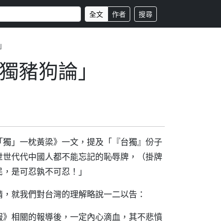
全文
作者
搜尋
」
獨豬狗論」
「獨」一枕黃梁》一文，提及「『台獨』份子
世世代代中國人都不能忘記的恥辱牌，（掛牌
民，是可忍孰不可忍！」
情，就我們對台灣的理解略說一二以告：
報》相關的報導後，一定內心滴血，其不悲憤