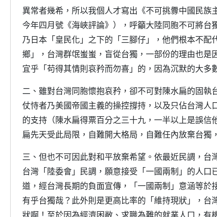
異常者幾希，所以我個人才寫出《不可挑釁中國民族
今年四月號《海峽評論》），呼籲大陸同胞不可將台
乃日本「皇民化」之下的「三腳仔」，他們根本不配
鄉」，台灣群氓蚩蚩，盲從台獨，一部份的理由也是
宜乎「苟得其情則哀矜而勿喜」的，因為沉默的大多
二、雖對台灣同胞懷抱哀矜，卻不可對陳水扁的固執
仗恃者乃美國帝國主義的操控撐持，以及只佔台灣人
的支持（陳水扁得票百分之三十九，一半以上是誤信
扁先天受此局限，自難開大格局，自難任內放棄台獨
三、但也不可因此對和平放棄希望。依最近民調，台
台灣「陸委會」民調，願意接受「一國兩制」的人口
道，經台灣長期的負面宣傳，「一國兩制」意涵等於
有乎台獨哉？此外則是更高比率的「維持現狀」，台
狀啊！至於因為經濟困敝、求職為難的就業人口，有