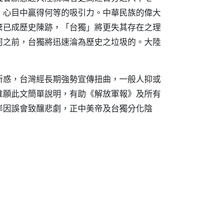
」心目中贏得何等的吸引力。中華民族的偉大
棄已成歷史陳跡，「台獨」將更失其存在之理
河之前，台獨將迅速淪為歷史之垃圾的。大陸
所惑，台灣經長期強勢宣傳扭曲，一般人抑或
唯願此文簡單說明，有助《解放軍報》及所有
岸因誤會致釀悲劇，正中美帝及台獨分化陰