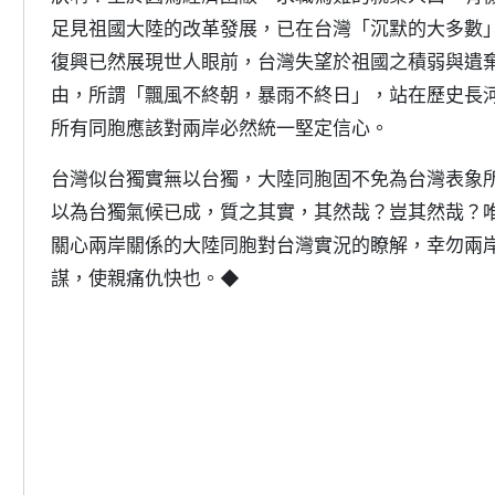
足見祖國大陸的改革發展，已在台灣「沉默的大多數
復興已然展現世人眼前，台灣失望於祖國之積弱與遺
由，所謂「飄風不終朝，暴雨不終日」，站在歷史長
所有同胞應該對兩岸必然統一堅定信心。
台灣似台獨實無以台獨，大陸同胞固不免為台灣表象
以為台獨氣候已成，質之其實，其然哉？豈其然哉？
關心兩岸關係的大陸同胞對台灣實況的瞭解，幸勿兩
謀，使親痛仇快也。◆