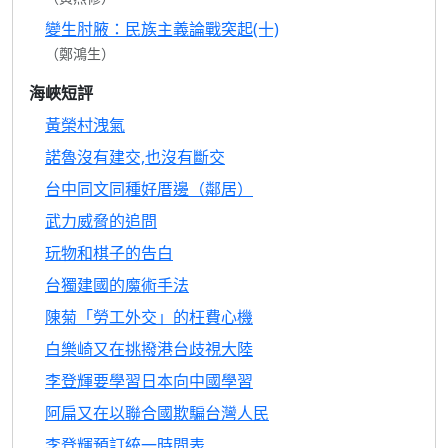
變生肘腋：民族主義論戰突起(十)
（鄭鴻生）
海峽短評
黃榮村洩氣
諾魯沒有建交,也沒有斷交
台中同文同種好厝邊（鄰居）
武力威脅的追問
玩物和棋子的告白
台獨建國的魔術手法
陳菊「勞工外交」的枉費心機
白樂崎又在挑撥港台歧視大陸
李登輝要學習日本向中國學習
阿扁又在以聯合國欺騙台灣人民
李登輝預訂統一時間表