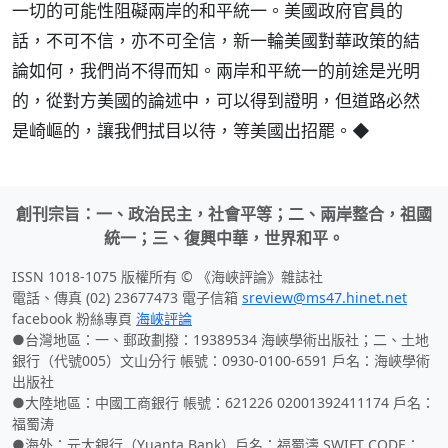
一切的可能性阻礙兩岸的和平統一。美國政府官員的
話，不可不信，亦不可全信，新一輪美國對華政策的結
論如何，我們尚不得而知。兩岸和平統一的前途是光明
的，從對方美國的論述中，可以得到證明，但道路必然
是崎嶇的，讓我們拭目以待，等美國出招罷。◆
創刊宗旨：一、政治民主，社會平等；二、兩岸整合，祖國
統一；三、復興中華，世界和平。
ISSN 1018-1075 版權所有 © 《海峽評論》雜誌社
電話、傳真 (02) 23677473 電子信箱
sreview@ms47.hinet.net
facebook 粉絲專頁
海峽評論
●台灣地區：一、郵政劃撥：19389534 海峽學術出版社；二、土地
銀行（代號005）文山分行 帳號：0930-0100-6591 戶名：海峽學術
出版社
●大陸地區：中國工商銀行 帳號：621226 02001392411174 戶名：
福蜀涛
●海外：元大銀行（Yuanta Bank）戶名：福蜀濤 SWIFT CODE：