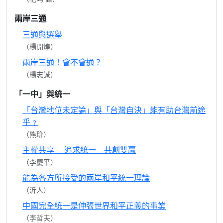
兩岸三通
三通與選舉
（楊開煌）
兩岸三通！會不會通？
（楊志誠）
「一中」與統一
「台灣地位未定論」與「台灣自決」能有助台灣前途
乎﹖
（熊玠）
主權共享 追求統一 共創雙贏
（李慶平）
能為各方所接受的兩岸和平統一理論
（沂人）
中國完全統一是伸張世界和平正義的事業
（李哲夫）