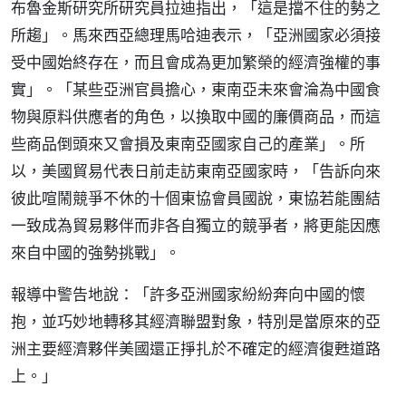
布魯金斯研究所研究員拉迪指出，「這是擋不住的勢之
所趨」。馬來西亞總理馬哈迪表示，「亞洲國家必須接
受中國始終存在，而且會成為更加繁榮的經濟強權的事
實」。「某些亞洲官員擔心，東南亞未來會淪為中國食
物與原料供應者的角色，以換取中國的廉價商品，而這
些商品倒頭來又會損及東南亞國家自己的產業」。所
以，美國貿易代表日前走訪東南亞國家時，「告訴向來
彼此喧鬧競爭不休的十個東協會員國說，東協若能團結
一致成為貿易夥伴而非各自獨立的競爭者，將更能因應
來自中國的強勢挑戰」。
報導中警告地說：「許多亞洲國家紛紛奔向中國的懷
抱，並巧妙地轉移其經濟聯盟對象，特別是當原來的亞
洲主要經濟夥伴美國還正掙扎於不確定的經濟復甦道路
上。」