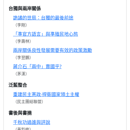
台獨與兩岸關係
詭譎的世局：台獨的最後前途
（李剛）
「準官方語言」與準殖民地心態
（李壽林）
兩岸關係良性發展需要有效的政策激勵
（李翌鵬）
蔣介石「兩中」賣國乎?
（茅漢）
泛藍整合
重建民主憲政‧捍衛國家領土主權
（民主團結聯盟）
書後與書摘
千秋功過誰與評說
（黃烈修）