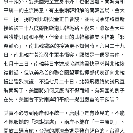
事干預外，要美國完全置身事外，也很困難。南韓有和
平統一的主流民意，有主張兩韓和解的南韓當局，金大
中一拐一拐的到北韓與金正日會談，並共同承諾將重新
接通被三十八度線阻斷南北韓鐵路。後來，雖然金大中
榮獲諾貝爾和平獎，但金正日的北韓卻被美國指為「邪
惡軸心」，南北韓鐵路的接通更不知何時。六月二十九
日，南北韓在黃海發生軍事衝突，顯然是一偶發事件，
七月十三日，南韓與日本達成協議將盡快尋求與北韓恢
復對話，但以美為首的聯合國盟軍指揮部代表卻向北韓
提出強烈抗議。不過七月二十日，北韓飛機終於試飛直
航南韓了，美國將如何反應尚不得而知。有韓國的例子
在先，美國會不對兩岸和平統一提出嚴重的干預嗎？
其實不必等到兩岸和平統一，唐耐心是有遠見的，不能
不佩服她的「深謀遠慮」。兩岸不能在「一中原則」下
開放三通直航，台灣的經濟衰退是難有起色的，台灣人