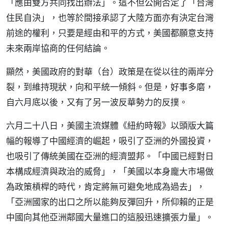
「應由雙方共同找出辦法」。這不但公開否定了「台灣
住民自決」，也等於間接承認了大陸方面亦有決定台灣
前途的權利，只要是經由和平的方式，美國都願意支持
未來兩岸協商的任何結論。
顯然，美國政府的對華（台）政策是在從以往的兩岸分
裂，到維持現狀，向和平統一傾斜。但是，好事多磨，
自六月底以後，又有了另一波反華勢力的反撲。
六月二十八日，美國主流媒體《紐約時報》以頭版大篇
幅的報導了中國經濟的崛起，吸引了亞洲的外國投資，
也吸引了傳統美國在亞洲的經濟盟邦。「中國已經對日
本構成經濟與政治的威脅」，「美國以本身龐大市場做
為政策槓桿的時代，肯定將無可避免地成為過去」，
「亞洲國家的出口之所以能夠反彈回升，所仰賴的正是
中國向其他亞洲鄰國大量進口的這股迅速擴張力量」。