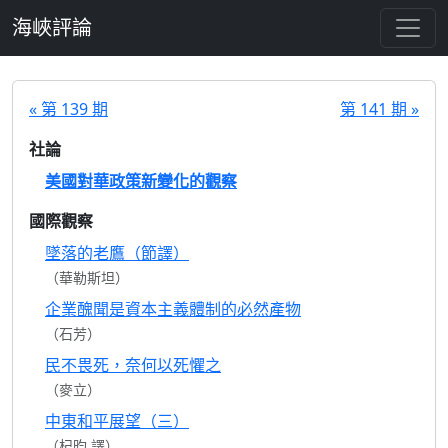
跳至主要內容
海峽評論
« 第 139 期
第 141 期 »
社論
美國對華政策新變化的觀察
國際觀察
墜落的老鷹（節譯）
（華勒斯坦）
企業醜聞是資本主義體制的必然產物
（石芳）
民不畏死，奈何以死懼之
（麥立）
中東和平展望（三）
（杞昀 譯）