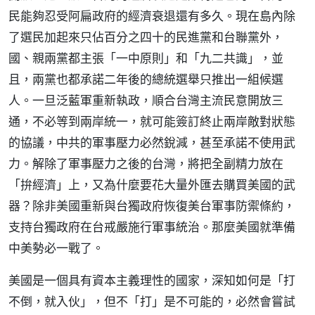
民能夠忍受阿扁政府的經濟衰退還有多久。現在島內除
了選民加起來只佔百分之四十的民進黨和台聯黨外，
國、親兩黨都主張「一中原則」和「九二共識」，並
且，兩黨也都承諾二年後的總統選舉只推出一組候選
人。一旦泛藍軍重新執政，順合台灣主流民意開放三
通，不必等到兩岸統一，就可能簽訂終止兩岸敵對狀態
的協議，中共的軍事壓力必然銳減，甚至承諾不使用武
力。解除了軍事壓力之後的台灣，將把全副精力放在
「拚經濟」上，又為什麼要花大量外匯去購買美國的武
器？除非美國重新與台獨政府恢復美台軍事防禦條約，
支持台獨政府在台戒嚴施行軍事統治。那麼美國就準備
中美勢必一戰了。
美國是一個具有資本主義理性的國家，深知如何是「打
不倒，就入伙」，但不「打」是不可能的，必然會嘗試