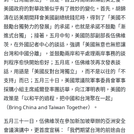
美國政府的對華政策似乎有了微妙的變化。首先，胡錦
濤在訪美期間拜會美國副總統錢尼時，得到了「美國不
鼓勵台獨勢力的發展」的承諾，也就是承諾不鼓勵「漸
進式台獨」；接著，五月中旬，美國防部副部長伍佛維
茨，在外國記者中心的談話，強調「美國無意也無慾讓
台灣和中國分離」，並鼓勵兩岸和平處理兩岸事務的談
判程序愈快開始愈好；五月底，伍佛維茨再次發表談
話，用語是「美國反對台灣獨立」，而不是以往的「不
支持」而已；五月三十日，美國眾議院軍事委員會軍事
採購小組主席威爾登率團訪華，向江澤明表明，美國的
政策是「以和平的過程，把中國和台灣聚在一起」
（Bring China and Taiwan Together）。
五月三十一日，伍佛維茨在參加新加坡舉辦的亞洲安全
會議演講中，更首度宣稱：「我們期望台灣的前途由台