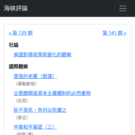
跳至主要內容
海峽評論
« 第 139 期
第 141 期 »
社論
美國對華政策新變化的觀察
國際觀察
墜落的老鷹（節譯）
（華勒斯坦）
企業醜聞是資本主義體制的必然產物
（石芳）
民不畏死，奈何以死懼之
（麥立）
中東和平展望（三）
（杞昀 譯）