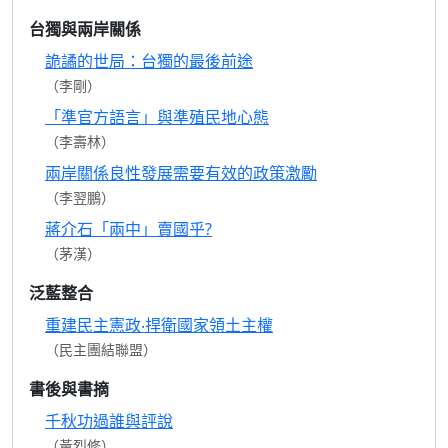
台獨與兩岸關係
詭譎的世局：台獨的最後前途
（李剛）
「準官方語言」與準殖民地心態
（李壽林）
兩岸關係良性發展需要有效的政策激勵
（李翌鵬）
蔣介石「兩中」賣國乎?
（茅漢）
泛藍整合
重建民主憲政‧捍衛國家領土主權
（民主團結聯盟）
書後與書摘
千秋功過誰與評說
（黃烈修）