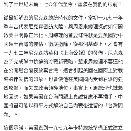
到了廿世紀末葉，七○年代至今，重演在我們的眼前！
從最近解密的尼克森總統時代的文件，當初一九七一年
季辛吉代表尼克森密訪大陸，與周恩來總理探討如何開
啟美中關係正常化。周總理的首要條件就是要美國對中
國領土台灣的侵佔，徹底撤除。從那個基礎上，才會有
一九七二年尼克森訪華和《上海公報》的發佈。尼克森
為了完成聯中抗蘇的冷戰新戰略，懇求周總理不要逼他
在公開場合隔夜放棄台灣，這會引起美國在國際上對戰
略夥伴失信的印象，也會使他在美國國內受到右派的強
烈攻擊，而失去政治領導地位。事實上，周總理也誠懇
地回應，如果美國在台海問題上真誠答應不再插手，中
國將盡可能以和平方式解決自己內戰後遺留的「台灣問
題」。
這個承諾，美國直到一九七九年卡特總統準備正式建立