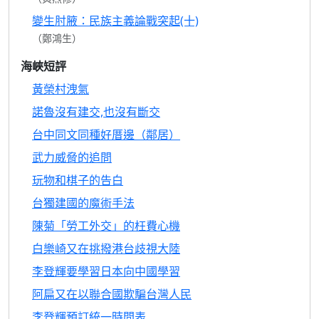
變生肘腋：民族主義論戰突起(十)
（鄭鴻生）
海峽短評
黃榮村洩氣
諾魯沒有建交,也沒有斷交
台中同文同種好厝邊（鄰居）
武力威脅的追問
玩物和棋子的告白
台獨建國的魔術手法
陳菊「勞工外交」的枉費心機
白樂崎又在挑撥港台歧視大陸
李登輝要學習日本向中國學習
阿扁又在以聯合國欺騙台灣人民
李登輝預訂統一時間表