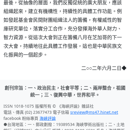
最後，從抽像的層面，我們反獨促統的廣大朋友，應該
組織起來，建立有機構性，持續性的具體工作功能。例
如發起基金會民間財團組織法人的籌備，有權威性的智
庫研究單位，落實分工合作，充分發揮海外華人財力、
智力資源。從這次大會到正在籌備八月在芝加哥的下一
次大會，持續地往此具體工作發展，這也是中華民族文
化振興的一個起步。
二○○二年六月二日◆
創刊宗旨：一、政治民主，社會平等；二、兩岸整合，祖國
統一；三、復興中華，世界和平。
ISSN 1018-1075 版權所有 © 《海峽評論》雜誌社
電話、傳真 (02) 23677473 電子信箱
sreview@ms47.hinet.net
facebook 粉絲專頁
海峽評論
●台灣地區：一、郵政劃撥：19389534 海峽學術出版社；二、土地