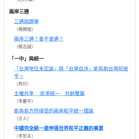
兩岸三通
三通與選舉
（楊開煌）
兩岸三通！會不會通？
（楊志誠）
「一中」與統一
「台灣地位未定論」與「台灣自決」能有助台灣前途
乎﹖
（熊玠）
主權共享 追求統一 共創雙贏
（李慶平）
能為各方所接受的兩岸和平統一理論
（沂人）
中國完全統一是伸張世界和平正義的事業
（李哲夫）