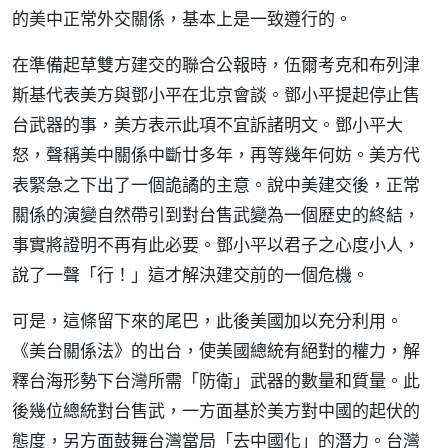
的美中正常外交關係，基本上是一致遵行的。
在準備起草雙方建交的聯合公報時，伍爾考克和布列津
斯基代表美方與鄧小平在北京會談。鄧小平提起停止售
台武器的事，美方表示此項不宜訴諸明文。鄧小平大
怒，聲稱美中關係中斷廿多年，再等幾年何妨。美方代
表緊急之下出了一個詭譎的主意。說中美建交後，正常
關係的演變自然帶引到對台售武變為一個歷史的終結，
事實將證明不再有此必要。鄧小平以君子之心度小人，
說了一聲「行！」這才解決建交前的一個危機。
可是，這條留下來的尾巴，此後美國加以充分利用。
《美台關係法》的出台，使美國總統有絕對的權力，解
釋台海形勢下台灣所需「防衛」武器的數量和質量。此
後幾位總統對台售武，一方面基於美方對中國的起伏的
態度，另方面鼓舞台灣當局「去中國化」的潛力。台灣