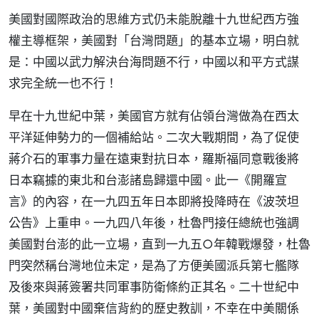
美國對國際政治的思維方式仍未能脫離十九世紀西方強
權主導框架，美國對「台灣問題」的基本立場，明白就
是：中國以武力解決台海問題不行，中國以和平方式謀
求完全統一也不行！
早在十九世紀中葉，美國官方就有佔領台灣做為在西太
平洋延伸勢力的一個補給站。二次大戰期間，為了促使
蔣介石的軍事力量在遠東對抗日本，羅斯福同意戰後將
日本竊據的東北和台澎諸島歸還中國。此一《開羅宣
言》的內容，在一九四五年日本即將投降時在《波茨坦
公告》上重申。一九四八年後，杜魯門接任總統也強調
美國對台澎的此一立場，直到一九五○年韓戰爆發，杜魯
門突然稱台灣地位未定，是為了方便美國派兵第七艦隊
及後來與蔣簽署共同軍事防衛條約正其名。二十世紀中
葉，美國對中國棄信背約的歷史教訓，不幸在中美關係