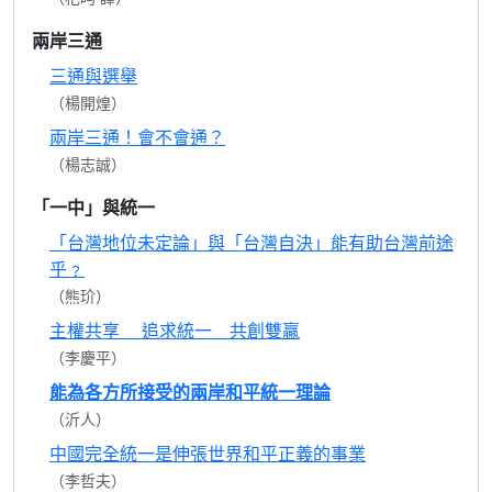
兩岸三通
三通與選舉
（楊開煌）
兩岸三通！會不會通？
（楊志誠）
「一中」與統一
「台灣地位未定論」與「台灣自決」能有助台灣前途
乎﹖
（熊玠）
主權共享 追求統一 共創雙贏
（李慶平）
能為各方所接受的兩岸和平統一理論
（沂人）
中國完全統一是伸張世界和平正義的事業
（李哲夫）