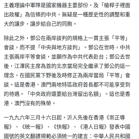
主義理論中軍隊是國家機器主要部份，及「槍桿子裡面
出政權」為信條的中共，無疑是一種歷史性的調整和重
大的讓步，讓步給自己的同胞。
除此之外，鄧公在兩岸談判的規格上一貫主張「平等」
會談，而不提「中央與地方談判」。鄧公在世時，中共
主張兩岸平等會談，並願作為中共代表赴台；鄧公去世
後，江澤民主席為首的北京當局完全繼承了鄧公的這一
理念，在國民黨下野後及時修正為兩岸當局「平等」會
談。這是香港、澳門兩地特區政府首長都不可能享受到
的待遇。「中央政府還要給台灣留出名額」。這也是香
港、澳門沒有的殊榮。
一九九六年三月十六日起，沂人先後在香港《崇正導
報》、《統一報》、《快報》、《港人日報》發表中國
國號的英文翻譯規範必須統一的建言：中華人民共和國