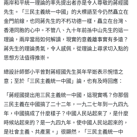
兩岸和平統一理論的率先提出者亦是令人尊敬的蔣經國
先生。「三民主義統一中國」的大標語至今仍然矗立在
金門前線，也同蔣先生的不朽功德一樣，矗立在台灣、
香港同胞的心中。不管八、九十年前孫中山先生的這一
理論，兩岸當局如何解讀，現實的意義離事實有多遠？
蔣先生的理論勇氣，令人感佩，從理論上尋求切入點的
思想方法值得推崇。
總設計師鄧小平曾對蔣經國先生英年早逝表示惋惜之
意；至於「三民主義統一中國」論，也有及時回應：
「蔣經國提出用三民主義統一中國，這現實嗎？你那個
三民主義在中國搞了二十二年，一九二七年到一九四九
年，中國搞成了什麼樣子？中國人民站起來了，是什麼
時候站起來的？是一九四九年。使中國人民站起來的，
是社會主義、共產黨。」很顯然，「三民主義統一中