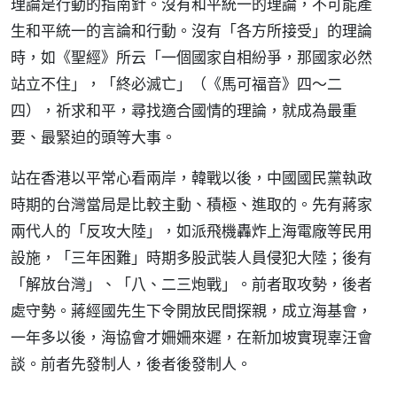
理論是行動的指南針。沒有和平統一的理論，不可能產
生和平統一的言論和行動。沒有「各方所接受」的理論
時，如《聖經》所云「一個國家自相紛爭，那國家必然
站立不住」，「終必滅亡」（《馬可福音》四～二
四），祈求和平，尋找適合國情的理論，就成為最重
要、最緊迫的頭等大事。
站在香港以平常心看兩岸，韓戰以後，中國國民黨執政
時期的台灣當局是比較主動、積極、進取的。先有蔣家
兩代人的「反攻大陸」，如派飛機轟炸上海電廠等民用
設施，「三年困難」時期多股武裝人員侵犯大陸；後有
「解放台灣」、「八、二三炮戰」。前者取攻勢，後者
處守勢。蔣經國先生下令開放民間探親，成立海基會，
一年多以後，海協會才姍姍來遲，在新加坡實現辜汪會
談。前者先發制人，後者後發制人。