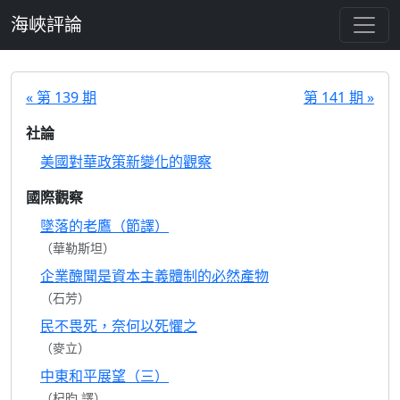
跳至主要內容
海峽評論
« 第 139 期
第 141 期 »
社論
美國對華政策新變化的觀察
國際觀察
墜落的老鷹（節譯）
（華勒斯坦）
企業醜聞是資本主義體制的必然產物
（石芳）
民不畏死，奈何以死懼之
（麥立）
中東和平展望（三）
（杞昀 譯）