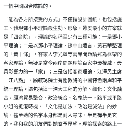
一個中國四合院論的。
「能為各方所接受的方式」不僅指設計圖紙，也包括施
工、體現鄧小平理論最生動、形象，難度最小的方案就
是「四合院」。理論的名稱至少有三種可能：一是鄧小
平理論；二是以鄧小平理論，孫中山遺言，黃石華整理
的「黃十條」，客家人李光耀等兩岸問題論述為框架的
客家理論，無疑是當今兩岸問題理論百家中最權威、最
具影響力的一「家」；三是包括客家理論、江澤民主席
「江八點」、顧毓琇院士有關教誨的中國特色兩岸和平
統一理論。還包括這一浩大工程的分解、細化：文化融
合，經濟貿易整合、政治統合、名義統一。路平或平路
小姐的抵港時機，「文化是加法，政治是減法」的妙
論，甚至她的名字本身都是耐人尋味，半是禪半是玄
的。我和我的朋友們對她寄予厚望。理論探索的路上一