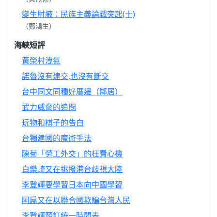
變生肘腋：民族主義論戰突起(十)
（鄭鴻生）
海峽短評
黃榮村洩氣
諾魯沒有建交,也沒有斷交
台中同文同種好厝邊（鄰居）
武力威脅的追問
玩物和棋子的告白
台獨建國的魔術手法
陳菊「勞工外交」的枉費心機
白樂崎又在挑撥港台歧視大陸
李登輝要學習日本向中國學習
阿扁又在以聯合國欺騙台灣人民
李登輝預訂統一時間表