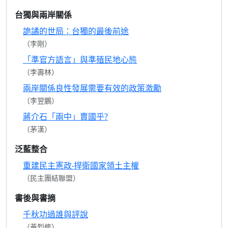
台獨與兩岸關係
詭譎的世局：台獨的最後前途
（李剛）
「準官方語言」與準殖民地心態
（李壽林）
兩岸關係良性發展需要有效的政策激勵
（李翌鵬）
蔣介石「兩中」賣國乎?
（茅漢）
泛藍整合
重建民主憲政‧捍衛國家領土主權
（民主團結聯盟）
書後與書摘
千秋功過誰與評說
（黃烈修）