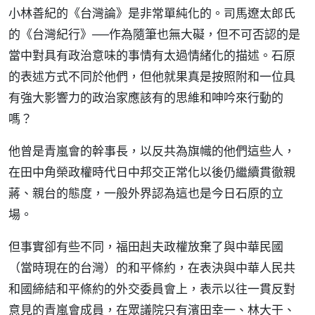
小林善紀的《台灣論》是非常單純化的。司馬遼太郎氏
的《台灣紀行》──作為隨筆也無大礙，但不可否認的是
當中對具有政治意味的事情有太過情緒化的描述。石原
的表述方式不同於他們，但他就果真是按照附和一位具
有強大影響力的政治家應該有的思維和呻吟來行動的
嗎？
他曾是青嵐會的幹事長，以反共為旗幟的他們這些人，
在田中角榮政權時代日中邦交正常化以後仍繼續貫徹親
蔣、親台的態度，一般外界認為這也是今日石原的立
場。
但事實卻有些不同，福田赳夫政權放棄了與中華民國
（當時現在的台灣）的和平條約，在表決與中華人民共
和國締結和平條約的外交委員會上，表示以往一貫反對
意見的青嵐會成員，在眾議院只有濱田幸一、林大干、