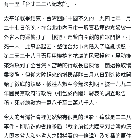
有一座「台北二二八紀念館」。
太平洋戰爭結束、台灣回歸中國不久的一九四七年二月
二十七日傍晚，在台北市內鬧市一販賣私煙的寡婦被一
外省人的巡警打了一槍把，巡警向圍觀的群眾開槍，打
死一人。此事為起因，整個台北市內陷入了騷亂狀態。
第二天二十八日憲兵用機槍向抗議的民眾掃射，暴動後
來燃燒到了全台灣。當時的行政長官陳儀一開始採取懷
柔姿態，但從大陸趕來的增援部隊三月八日到達後就開
始了徹底的鎮壓。犧牲人數至今無法判明。據一九九二
年國民黨政府行政院（相當於內閣）發表的調查報告
稱，死者總數約一萬八千至二萬八千人。
今天的台灣社會裡仍然留有很黑的暗影，這就是二二八
事件。即所謂的省籍矛盾（戰爭前從大陸來到台灣的漢
人即本省人和外省人之間橫著的一條溝）及多種的原住