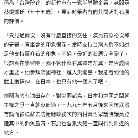
稱為「台灣矽谷」的新竹市有一家半導體企業，老闆是
蔡焜燦氏（七十五歲），見面時筆者有向其問起對石原
的評價。
「只見過兩次，沒有什麼直接的交往，演員石原裕次郎
的哥哥，青嵐會的印象很深。當時支持台灣人倒不如說
是他支持蔣介石的印象。不過，最近的石原完全變了，
很認真在學習吧，我不管什麼右翼還是左翼，是否愛國
才重要。他參拜靖國神社，進入尖閣島，我能看到他的
武士道精神。在日本，也只有他一個人了吧。」
傳聞海底有油田存在，對尖閣諸島，日本和中國之間就
主權之爭一直就沒斷過。一九九七年五月後來因核武器
言論而被迫辭去防衛廳政務次的西村真悟眾議院議員登
陸其中的釣魚島時，石原也曾乘大船一直同行到附近的
地方。