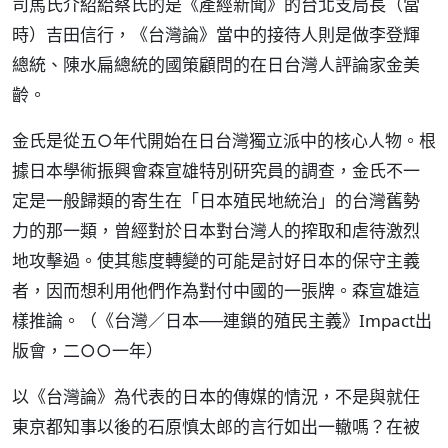
司馬氏介紹給蔡氏的是《產經新聞》的台北支局長（當
時）吉田信行，《台灣論》當中的接待人則是做李登輝
總統、陳水扁總統的國策顧問的在日台灣人評論家金美
齡。
金氏是從五○年代開始在日台灣獨立派中的核心人物。根
據日本學術振興會森宣雄特別研究員的調查，金氏不一
定是一般歸類的寄生在「日本殖民地統治」的台灣舊勢
力的那一類，曾經對於日本對台灣人的搾取和虐待激烈
地攻擊過。使其態度轉變的可能是討好日本的保守主義
者，因而想利用他們作為對付中國的一張牌。森宣雄這
樣推論。（《台灣／日本──連鎖的殖民主義》Impact出
版會，二○○一年）
以《台灣論》為代表的日本的傳媒的情況，不是與就任
東京都知事以後的石原慎太郎的言行如出一轍嗎？在被