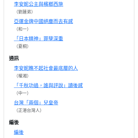
李安妮公主與檳榔西施
（劉蓮弟）
亞運金牌中國絕塵而去有感
（和一）
「日本精神」罪孽深重
（夏桐）
通訊
李安妮瞧不起社會最底層的人
（權湘）
「千秋功過，誰與評說」讀後感
（中一）
台灣「兩個」兒皇帝
（正港台灣人）
編後
編後