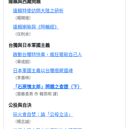
達賴與西藏問題
達賴特使訪問大陸之研析
（楊開煌）
達賴喇嘛與《時輪經》
（任則余）
台獨與日本軍國主義
啟動台獨特快車，瘋狂獵殺自己人
（華成韶）
日本軍國主義以台獨借屍還魂
（李壽林）
「石原慎太郎」問題之查證（下）
（齋籐貴男 作 韓燕明 譯）
公投與自決
玩火會自焚：論「公投立法」
（楊志誠）