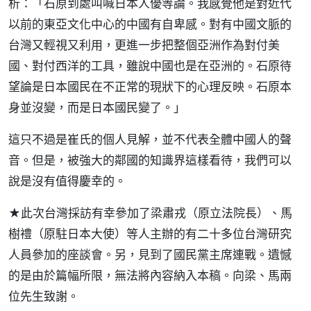
析：「石原到處叫喊日本人優等論。我感覺他是對近代
以前的東亞文化中心的中國有自卑感。對有中國文脈的
台灣又輕視又利用，更進一步把整個亞洲作為對付美
國、對付西洋的工具，雖說中國也是在亞洲的。石原待
望論是日本國民在不正常的現狀下的心理反映。石原本
身並沒變，而是日本國民變了。」
這只不過是崔氏的個人見解，並不代表全體中國人的聲
音。但是，被強大的鄰國的知識界這樣看待，我們可以
說是沒有值得慶幸的。
★此次台灣採訪有幸參加了梁肅戎（原立法院長）、馬
樹禮（原駐日本大使）等人主辦的有二十多位台灣研究
人員參加的座談會。另，見到了國民黨主席連戰。遺憾
的是由於篇幅所限，無法將內容納入本稿。向梁、馬兩
位先生致謝。