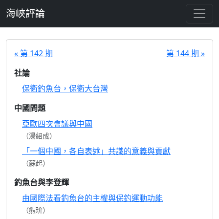
跳至主要內容
海峽評論
« 第 142 期
第 144 期 »
社論
保衛釣魚台，保衛大台灣
中國問題
亞歐四次會議與中國
（湯紹成）
「一個中國，各自表述」共識的意義與貢獻
（蘇起）
釣魚台與李登輝
由國際法看釣魚台的主權與保釣運動功能
（熊玠）