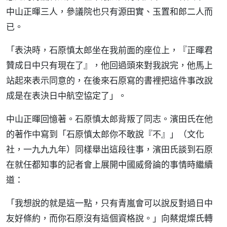
中山正暉三人，參議院也只有源田實、玉置和郎二人而
已。
「表決時，石原慎太郎坐在我前面的座位上，『正暉君
贊成日中只有現在了』，他回過頭來對我說完，他馬上
站起來表示同意的，在後來石原寫的書裡把這件事改說
成是在表決日中航空協定了」。
中山正暉回憶著。石原慎太郎背叛了同志。濱田氏在他
的著作中寫到「石原慎太郎你不敢說『不』」（文化
社，一九九九年）同樣舉出這段往事，濱田氏談到石原
在就任都知事的記者會上展開中國威脅論的事情時繼續
道：
「我想說的就是這一點，只有青嵐會可以說反對過日中
友好條約，而你石原沒有這個資格說。」向蔡焜燦氏轉