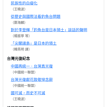
民族性的白癡化
（王曉波）
從歷史與國際法看釣魚台問題
（鄭海麟）
對於李登輝「釣魚台是日本領土」談話的聲明
（楊振寧 等）
「尖閣諸島」是日本的領土
（韓燕明 譯）
台灣光復紀念
中國再統一．台灣真光復
（中國統一聯盟）
台灣光復獻花致敬悼念辭
（中國統一聯盟）
國可滅，而史不可滅
（王曉波）