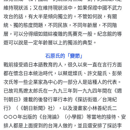
維持現狀派；又在維持現狀派中，如果保證中國不武力
攻台的話，有大半是傾向獨立的。不管如何說，有關
統、獨的態度問題，不同民族，不同年齡層，不同階
層，可以分得細如錯綜複雜的馬賽克一般。紀念館的導
遊可以說是一定年齡層以上的獨派的典型。
石原氏的「變節」
戰前接受過日本語教育的人，很久以來一直在言行方面
都在懷念日本統治時代，以蔡焜燦氏、許文龍氏、彭榮
次氏等一些企業家為中心的一部分人是這種人的代表。
已故司馬遼太郎氏在一九九三年到一九九四年間在《週
刊朝日》連載的後發行單行本的《探訪街道／台灣紀
行》（《朝日新聞》社），以及漫畫家小林善紀氏二
○○○年出版的《台灣論》（小學館）等當地的接待、安
排人都是上面提到的台灣人做的，並且還安排了採訪李