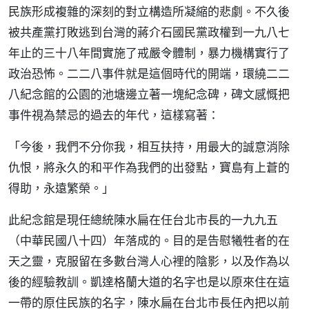
民族形成複雜的深刻的對立構造所凝縮的悲劇。不久後
被共產黨打敗逃到台灣的蔣介石國民黨政權到一九八七
年止的三十八年間實施了戒嚴令體制，暴力機構實行了
政治恐怖。二二八事件就是這個時代的開端，環繞二二
八紀念館的公園的池塘邊立著一塊紀念碑，碑文感慨把
事件視為禁忌的過去的年代，這樣寫著：
「今後，我們不分你我，相互扶持，用最大的誠意消除
仇恨，將永久的和平作為我們的出發點，寶島有上蒼的
得助，永遠繁榮。」
此紀念館是現任總統陳水扁在任台北市長的一九九五
（中華民國八十四）年落成的。目的是告慰犧牲者的在
天之靈，克服留在多數台灣人心裡的陰影，以及作為以
後的經驗教訓。凱達格蘭大道的名字也是以原來住在這
一帶的原住民族的名字，陳水扁在台北市長任內把以前