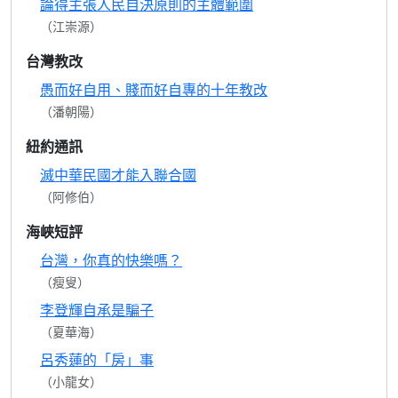
論得主張人民自決原則的主體範圍
（江崇源）
台灣教改
愚而好自用、賤而好自專的十年教改
（潘朝陽）
紐約通訊
滅中華民國才能入聯合國
（阿修伯）
海峽短評
台灣，你真的快樂嗎？
（瘦叟）
李登輝自承是騙子
（夏華海）
呂秀蓮的「房」事
（小龍女）