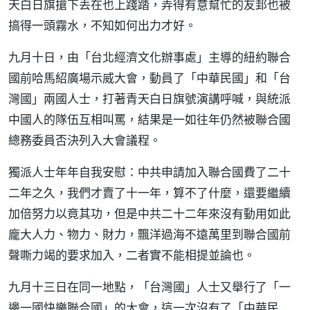
天白日旗搶下丟在也上踐踏，弄得有意幫忙的友邽也被
搞得一頭霧水，不知如何出力才好。
九月十日，由「台北經濟文化辦事處」主導的紐約聯合
國前哈馬紹廣場示威大會，動員了「中華民國」和「台
灣國」兩國人士，打著青天白日旗號演講呼喊，與統派
中國人的隊伍互相叫罵，結果是一如往年仍然被聯合國
總務委員否決列入大會議程。
獨派人士年年自我安慰：中共申請加入聯合國費了二十
二年之久，我們才賣了十一年，算不了什麼，還要繼續
加倍努力以竟其功，但是中共二十二年來沒有動用如此
龐大人力、物力、財力，飄洋過海不遠萬里到聯合國前
聲嘶力竭的要求加入，二者實不能相提並論也。
九月十三日在同一地點，「台灣國」人士又舉行了「一
邊一國快樂聯合國」的大會，這一次沒有了「中華民