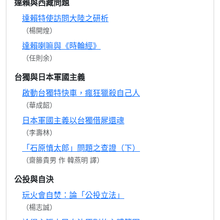
達賴與西藏問題
達賴特使訪問大陸之研析
（楊開煌）
達賴喇嘛與《時輪經》
（任則余）
台獨與日本軍國主義
啟動台獨特快車，瘋狂獵殺自己人
（華成韶）
日本軍國主義以台獨借屍還魂
（李壽林）
「石原慎太郎」問題之查證（下）
（齋籐貴男 作 韓燕明 譯）
公投與自決
玩火會自焚：論「公投立法」
（楊志誠）