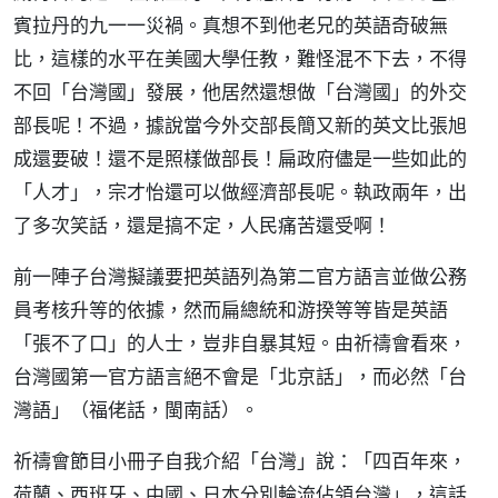
賓拉丹的九一一災禍。真想不到他老兄的英語奇破無
比，這樣的水平在美國大學任教，難怪混不下去，不得
不回「台灣國」發展，他居然還想做「台灣國」的外交
部長呢！不過，據說當今外交部長簡又新的英文比張旭
成還要破！還不是照樣做部長！扁政府儘是一些如此的
「人才」，宗才怡還可以做經濟部長呢。執政兩年，出
了多次笑話，還是搞不定，人民痛苦還受啊！
前一陣子台灣擬議要把英語列為第二官方語言並做公務
員考核升等的依據，然而扁總統和游揆等等皆是英語
「張不了口」的人士，豈非自暴其短。由祈禱會看來，
台灣國第一官方語言絕不會是「北京話」，而必然「台
灣語」（福佬話，閩南話）。
祈禱會節目小冊子自我介紹「台灣」說：「四百年來，
荷蘭、西班牙、中國、日本分別輪流佔領台灣」，這話