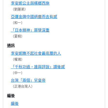
李安妮公主與檳榔西施
（劉蓮弟）
亞運金牌中國絕塵而去有感
（和一）
「日本精神」罪孽深重
（夏桐）
通訊
李安妮瞧不起社會最底層的人
（權湘）
「千秋功過，誰與評說」讀後感
（中一）
台灣「兩個」兒皇帝
（正港台灣人）
編後
編後