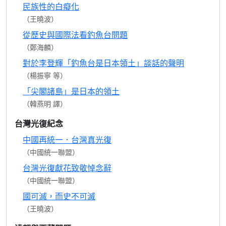
民族性的白癡化
（王曉波）
從歷史與國際法看釣魚台問題
（鄭海麟）
對於李登輝「釣魚台是日本領土」談話的聲明
（楊振寧 等）
「尖閣諸島」是日本的領土
（韓燕明 譯）
台灣光復紀念
中國再統一．台灣真光復
（中國統一聯盟）
台灣光復獻花致敬悼念辭
（中國統一聯盟）
國可滅，而史不可滅
（王曉波）