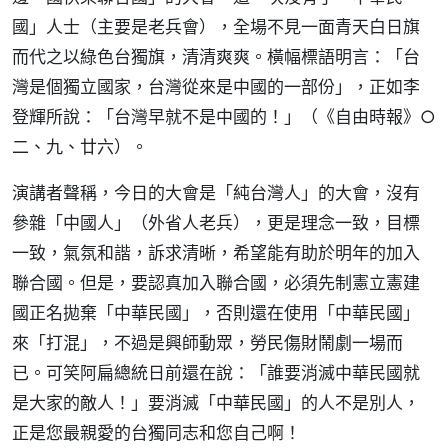
國」人士（主要是老兵會），全場不見一面青天白日旗
而代之以綠色台獨旗，清清爽爽。橫幅標語明言：「台
灣是個獨立國家，台灣從來是中國的一部份」，正如李
登輝所說：「台灣早就不是中國的！」（《自由時報》○
二、九、廿六）。
演講者聲稱，今日的大會是「純台灣人」的大會，沒有
參雜「中國人」（外省人老兵），更是理念一致，目標
一致，氣氛和諧，訴求清晰，希望能有助於明年的加入
聯合國。但是，要認真加入聯合國，必須先制憲立憲建
國正名拋棄「中華民國」，否則還在使用「中華民國」
來「打混」，不過是興師動眾，勞民傷財鬧劇一場而
已。可笑阿扁總統日前還在說：「誰要消滅中華民國就
是大家的敵人！」要消滅「中華民國」的人不是別人，
正是您最親愛的台獨同志和您自己啊！