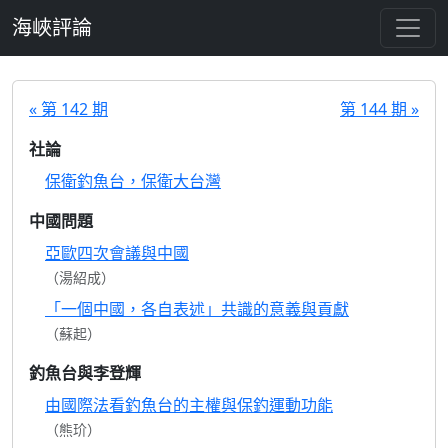
跳至主要內容
海峽評論
« 第 142 期
第 144 期 »
社論
保衛釣魚台，保衛大台灣
中國問題
亞歐四次會議與中國
（湯紹成）
「一個中國，各自表述」共識的意義與貢獻
（蘇起）
釣魚台與李登輝
由國際法看釣魚台的主權與保釣運動功能
（熊玠）