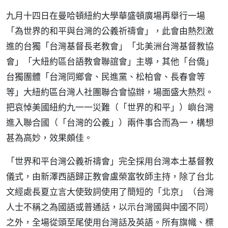
九月十四日在曼哈頓紐約大學華盛頓廣場再舉行一場
「為世界的和平與台灣的公義祈禱會」，此會由熱烈激
進的台獨「台灣基督長老教會」「北美洲台灣基督教協
會」「大紐約區台語教會聯誼會」主導，其他「台僑」
台獨團體「台灣同鄉會、民進黨、松柏會、長春會等
等」大紐約區台灣人社團聯合會協辦，場面盛大熱烈。
把哀悼美國紐約九一一災難（「世界的和平」）嶼台灣
進入聯合國（「台灣的公義」）兩件事合而為一，構想
甚為高妙，效果頗佳。
「世界和平台灣公義祈禱會」完全採用台灣本土基督教
儀式，由新澤西語歸正教會盧榮富牧師主持，除了台北
文經處長夏立言大使致詞使用了簡短的「北京」（台灣
人士不稱之為國語或普通話，以示台灣國與中國不同）
之外，全場從頭至尾使用台灣話及英語。所有旗幟、標