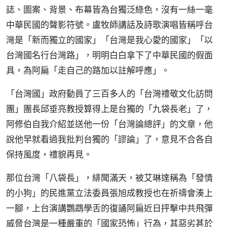
誌、圖案、背景、布幕皆為台獨泛綠色，沒有一絲一毫
中華民國的聲影符號。盧牧師講話及詩歌演唱皆稱呼台
灣是「新而獨立的國家」「台灣是我心愛的國家」「以
台灣國名行台灣路」，明明白白拿下了中華民國的假面
具，為阿扁「走自己的路加以註解呼應」。
「台灣國」政府動員了三百多人的「台灣禮敬文化訪問
團」團長邱垂亮教授算得上是台獨的「九袋長老」了，
阿修伯自我介紹並送他一份「台灣論總評」的文章，他
說他早就看過我批判台獨的「謬論」了，意見不合各自
保持風度，禮貌再見。
那位台灣「八袋長」，緋聞滿天，被艾琳達稱為「發情
的小狗」的民進黨立法委員張旭成教授也在祈禱會湊上
一腳，上台演講鸚鵡學舌的復誦阿扁近日抨擊中共飛彈
威脅台灣是一種嚴重的「國家恐怖」行為，其惡劣甚於