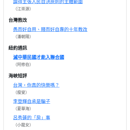
論得主張人民自決原則的主體範圍
（江崇源）
台灣教改
愚而好自用、賤而好自專的十年教改
（潘朝陽）
紐約通訊
滅中華民國才能入聯合國
（阿修伯）
海峽短評
台灣，你真的快樂嗎？
（瘦叟）
李登輝自承是騙子
（夏華海）
呂秀蓮的「房」事
（小龍女）