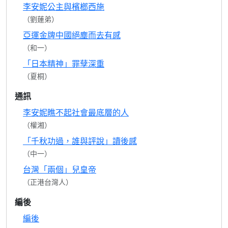
李安妮公主與檳榔西施
（劉蓮弟）
亞運金牌中國絕塵而去有感
（和一）
「日本精神」罪孽深重
（夏桐）
通訊
李安妮瞧不起社會最底層的人
（權湘）
「千秋功過，誰與評說」讀後感
（中一）
台灣「兩個」兒皇帝
（正港台灣人）
編後
編後