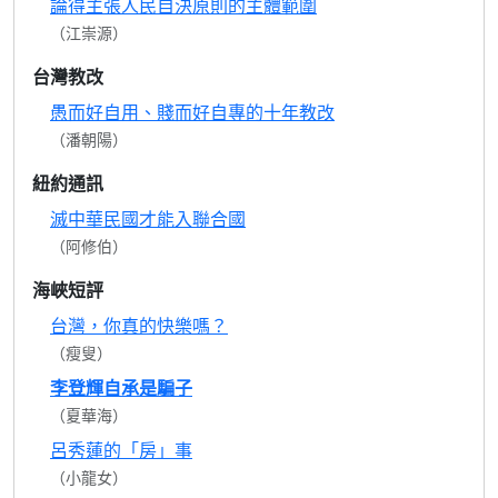
論得主張人民自決原則的主體範圍
（江崇源）
台灣教改
愚而好自用、賤而好自專的十年教改
（潘朝陽）
紐約通訊
滅中華民國才能入聯合國
（阿修伯）
海峽短評
台灣，你真的快樂嗎？
（瘦叟）
李登輝自承是騙子
（夏華海）
呂秀蓮的「房」事
（小龍女）