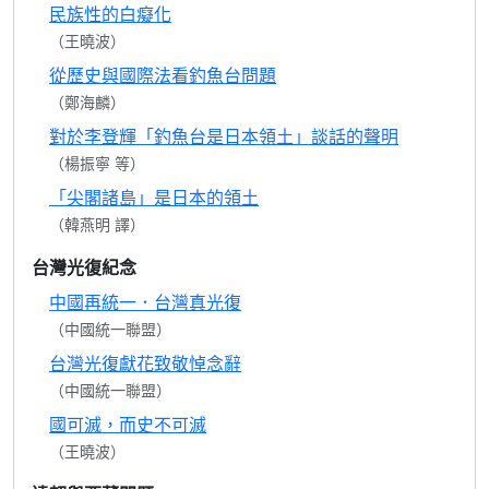
民族性的白癡化
（王曉波）
從歷史與國際法看釣魚台問題
（鄭海麟）
對於李登輝「釣魚台是日本領土」談話的聲明
（楊振寧 等）
「尖閣諸島」是日本的領土
（韓燕明 譯）
台灣光復紀念
中國再統一．台灣真光復
（中國統一聯盟）
台灣光復獻花致敬悼念辭
（中國統一聯盟）
國可滅，而史不可滅
（王曉波）