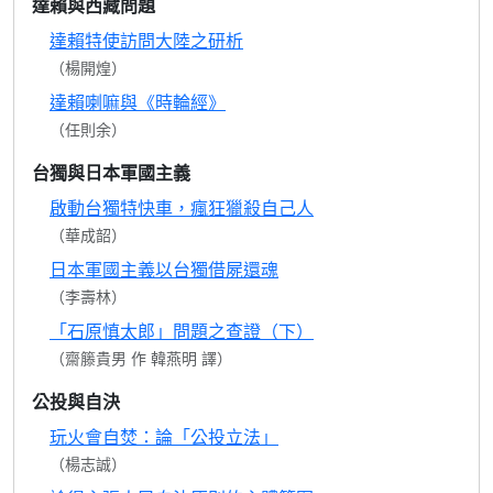
達賴與西藏問題
達賴特使訪問大陸之研析
（楊開煌）
達賴喇嘛與《時輪經》
（任則余）
台獨與日本軍國主義
啟動台獨特快車，瘋狂獵殺自己人
（華成韶）
日本軍國主義以台獨借屍還魂
（李壽林）
「石原慎太郎」問題之查證（下）
（齋籐貴男 作 韓燕明 譯）
公投與自決
玩火會自焚：論「公投立法」
（楊志誠）