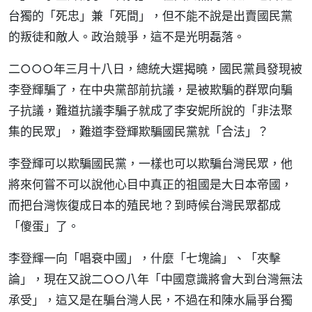
台獨的「死忠」兼「死間」，但不能不說是出賣國民黨
的叛徒和敵人。政治競爭，這不是光明磊落。
二○○○年三月十八日，總統大選揭曉，國民黨員發現被
李登輝騙了，在中央黨部前抗議，是被欺騙的群眾向騙
子抗議，難道抗議李騙子就成了李安妮所說的「非法聚
集的民眾」，難道李登輝欺騙國民黨就「合法」？
李登輝可以欺騙國民黨，一樣也可以欺騙台灣民眾，他
將來何嘗不可以說他心目中真正的祖國是大日本帝國，
而把台灣恢復成日本的殖民地？到時候台灣民眾都成
「傻蛋」了。
李登輝一向「唱衰中國」，什麼「七塊論」、「夾擊
論」，現在又說二○○八年「中國意識將會大到台灣無法
承受」，這又是在騙台灣人民，不過在和陳水扁爭台獨