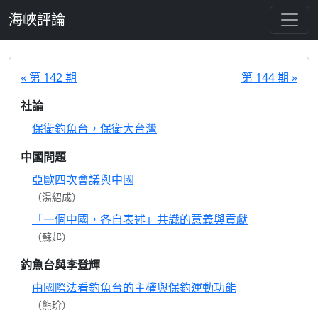
跳至主要內容
海峽評論
« 第 142 期
第 144 期 »
社論
保衛釣魚台，保衛大台灣
中國問題
亞歐四次會議與中國
（湯紹成）
「一個中國，各自表述」共識的意義與貢獻
（蘇起）
釣魚台與李登輝
由國際法看釣魚台的主權與保釣運動功能
（熊玠）