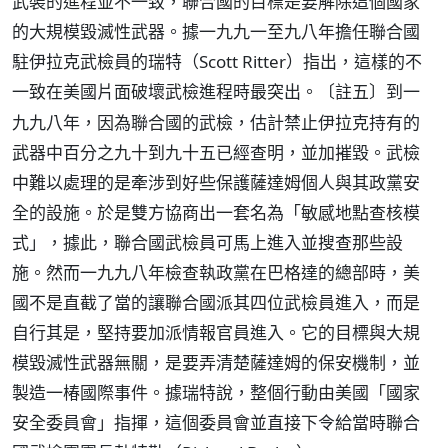
武裝的進程並不一致，聯合國的目標是要解除這個國家
的大規模毀滅性武器。據一九九一至九八年擔任聯合國
駐伊拉克武檢員的瑞特（Scott Ritter）指出，這樣的不
一致在美國片面破壞武檢進程時最突出。
到一
〔註五〕
九九八年，因為聯合國的武檢，估計禁止伊拉克持有的
武器中百分之九十到九十五已經查明，並加摧毀。武檢
中難以處理的是牽涉到好些保護薩達姆個人與其政黨安
全的設施。於是雙方協商出一套名為「敏感地點查核模
式」，據此，聯合國武檢員可馬上進入並搜查那些設
施。然而一九九八年檢查執政黨在巴格達的總部時，美
國不是直截了當的讓聯合國派其四位武檢員進入，而是
自行其是，堅持要加派情報官員進入。它的目標與大規
模毀滅性武器無關，是要弄清楚薩達姆的保安機制，並
製造一椿國際事件。據瑞特說，整個行動由美國「國家
安全委員會」指揮，這個委員會並直接下令給當時聯合