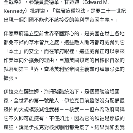
全戰略》，參議員愛德華．甘迺迪（Edward M.
Kennedy）批評道，「當局這種說法，是要二十一世紀
出現一個別國不能也不該接受的美利堅帝國主義。」
伴隨華府建立空前世界帝國野心的，是美國在世上各地
都免不掉的草木皆兵之感，這些敵人隨時都可威脅到它
「本土」的安全。而在華府眼裡，這些威脅正可以拿來
作美軍向外擴張的理由。目前美國鎖定的目標很自然的
就落到第三世界，當地美利堅帝國主義盡可肆無忌彈的
擴張。
伊拉克在薩達姆．海珊殘酷統治下，是個頭號流氓國
家，全世界的第一號敵人。伊拉克目前雖然沒有配備最
恐怖的大規模毀滅性武器－－核武－－但布希政府聲稱
它不久即可能擁有。不僅如此，因為它的領袖是那樣的
瘋狂，說是伊拉克對核武嚇阻都免疫了。結果就如要我