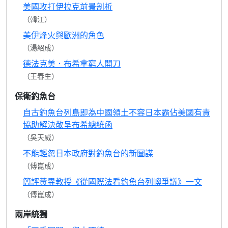
美國攻打伊拉克前景剖析
（韓江）
美伊烽火與歐洲的角色
（湯紹成）
德法克美．布希拿窮人開刀
（王春生）
保衛釣魚台
自古釣魚台列島即為中國領土不容日本霸佔美國有責
協助解決敬呈布希總統函
（吳天威）
不能輕忽日本政府對釣魚台的新圖謀
（傅崑成）
簡評黃異教授《從國際法看釣魚台列嶼爭議》一文
（傅崑成）
兩岸統獨