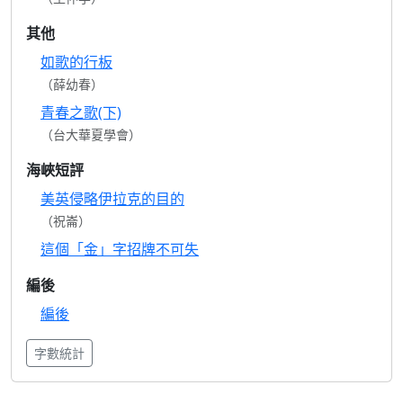
其他
如歌的行板
（薛幼春）
青春之歌(下)
（台大華夏學會）
海峽短評
美英侵略伊拉克的目的
（祝崙）
這個「金」字招牌不可失
編後
編後
字數統計