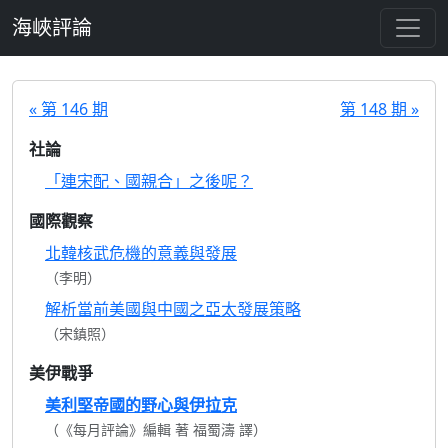
跳至主要內容
海峽評論
« 第 146 期
第 148 期 »
社論
「連宋配、國親合」之後呢？
國際觀察
北韓核武危機的意義與發展
（李明）
解析當前美國與中國之亞太發展策略
（宋鎮照）
美伊戰爭
美利堅帝國的野心與伊拉克
（《每月評論》編輯 著 福蜀濤 譯）