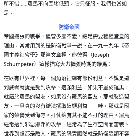
所不惜……羅馬不向圍堵低頭，它只征服。我們也當如
是。
防衛帝國
帝國擴張的戰爭，儘管多麼不義，總是需要種種堂皇的
理由，常常用到的是防衛戰爭一說。在一九一九年《帝
國主義社會學》那篇文章裡，熊彼得（Joseph
Schumpeter）這樣描寫大力擴張時期的羅馬：
在既有世界裡，每一個角落裡總有部份利益，不說是遭
到威脅就說是受到攻擊。這類利益，如果不屬於羅馬，
就屬於羅馬的盟友，如果沒有羅馬的盟友，那就製造盟
友。一旦真的沒有辦法攫取這類利益－－哇，那就是國
家的榮譽受到侮辱。打仗總有其不能不打的理由。羅馬
經常遭到邪惡鄰邦的攻擊，經常為了生存空間而奮戰。
世界到處都是敵人，羅馬的職責顯然就是防衛這類不容