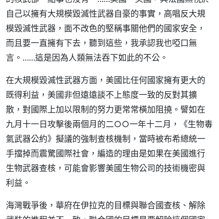
自己以擁有大規模毀滅性武器自豪的事實，高唱反大規
模毀滅性武器，面不改色的堅稱事關他們的國家安全，
而且要一直擁有下去，聽到這些，我承認我也啞口無
言。……這是因為人類無法吞下如此的不公。
在大規模毀滅性武器方面，美國比任何國家擁有更大的
既得利益，美國非但遠遠談不上態度一致的反對其擴
散，對國際上加以限制的努力更常常橫加阻撓。譬如在
九月十一日攻擊後兩個月的二○○一年十二月，《生物毒
氣武器公約》擬議的強制查核機制，當時被布希總統一
手擋掉而震驚國際社會，編造的理由是如果在美國進行
生物武器查核，可能會影響美國生物公司的技術機密與
利益。
海灣戰爭後，華府在伊拉克的目標與聯合國查核、解除