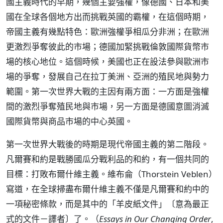
國主義時代的早期，幾個主要強權，像德國、日本和美
國在全球各個地方出而挑戰英國的霸權，在這個時期，
帝國主義有幾點特色：歐洲強權爭相瓜分非洲；在歐洲
更激烈爭奪彼此的市場；德國加緊挑戰倫敦國際貨幣市
場的核心地位。這個時候，美國也正在設法參與歐洲市
場的爭奪，發展自己在拉丁美洲、亞洲的殖民地與勢力
範圍。第一次世界大戰的主因有兩方面：一方面是強權
間的激烈爭奪殖民地與市場，另一方面是德國意圖消滅
國際貨幣與商品市場的中心英國。
第一次世界大戰後的時期是現代帝國主義的第二階段。
凡爾賽和約是戰勝國瓜分戰利品的和約，有一個共同的
目標：打敗布爾什維主義。維布侖（Thorstein Veblen）
寫道，在全球掃盡布爾什維主義不僅是凡爾賽和約中的
一項秘密條款，而是其中的「羊皮紙文件」〔意為最正
式的文件－譯者〕了。（
Essays in Our Changing Order
,