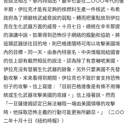
脅說法相左，泰內特指出，最早也要在二○○○年代的後
半期，伊拉克才能有足夠的核燃料生產一件核武。布希
政府為了規避核武威脅說的弱點，轉而把重點放到伊拉
克在生化武器方面的威脅。十月七日，總統在辛辛那提
的演講中說，如果得到恐怖份子網絡的煽動和協助，將
這類武器送往目的地，則巴格達隨時可用以攻擊美國境
內的目標。同一天，由泰內特簽名，中央情報局給國會
的信上卻有截然相反的說法，認為除了有意嚇唬美國，
伊拉克沒有發展生化武器的跡象，另外只要美國不先發
動攻擊，末來看得到期間，伊拉克也不致於會支持恐怖
份子的攻擊。信上寫道：「目前巴格達像是有條不用傳
統或生化武器攻擊美國的底線。」信上接著說，然而
「一旦薩達姆認定已無法嚇阻一場由美國領導的攻擊
時，他採取恐怖主義的行動可能更無所顧忌。」（二○○
二年十月十日《紐約時報》）