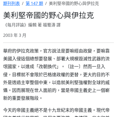
期刊列表
第 147 期
美利堅帝國的野心與伊拉克
美利堅帝國的野心與伊拉克
《每月評論》編輯 著 福蜀濤 譯
2003 年 3 月
華府的伊拉克政策，官方說法是要嘛經由政變，要嘛靠
美國入侵這個總想要發展、部署大規模毀滅性武器的流
氓國家，以達成「改朝換代」。
然而一旦入
〔註一〕
侵，目標就不會限於巴格達政權的更替，更大的目的不
外是透過主宰整個中東，以造就美利堅強權對全球的威
懾。因而展現在世人面前的，當是帝國主義史上一個嶄
新的重要發展階段。
今天的帝國主義絕不是十九世紀末的帝國主義。現代帝