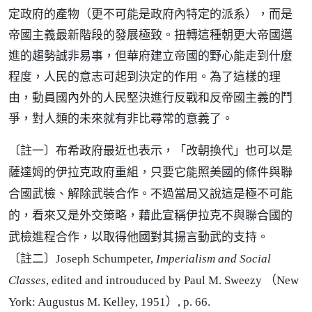
定政府的產物（更不可能是政府內特定的派系），而是
帝國主義最新階段的發展極致。扭轉這種朝更大帝國邁
進的趨勢誠非易事，但華府建立帝國的野心能走到什麼
程度，人民的意志可起到決定的作用。為了這樣的理
由，動員國內外的人民堅決進行反戰和反帝國主義的鬥
爭，對人類的未來就有非比尋常的意義了。
〔註一〕布希政府最近也表示，「改朝換代」也可以是
薩達姆的伊拉克政府重組，只要它能照美國的條件與聯
合國武檢、解除武裝合作。不過當局又說這是極不可能
的，看來又是外交策略，藉此宣稱伊拉克不與聯合國的
武檢進程合作，以取得他國對其揚言動武的支持。
〔註二〕Joseph Schumpeter,
Imperialism and Social
Classes
, edited and introuduced by Paul M. Sweezy （New
York: Augustus M. Kelley, 1951）, p. 66.