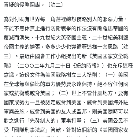
置疑的侵略圖謀。
〔註二〕
為對付既有世界每一角落裡總想侵略別人的邪惡力量，
不能不無休無止進行防衛戰爭的作法沒有隨羅馬帝國的
覆滅而消失，十九世紀大英帝國主義、二十世紀美利堅
帝國主義的擴張，多多少少也遵循著這樣一套思路
〔註
。最近由國會工作小組提出的新《美國國家安全戰
三〕
略》（二○○二年九月二十日《紐約時報》）也充斥這種
意識。這份文件為美國戰略樹立三大準則：（一）美國
在全球無與倫比的軍力優勢要永遠保持，絕不容任何國
家或抗衡或威脅美國；（二）世上不管什麼地方，要有
國家或勢力一旦被認定威脅到美國、威脅到美國海外駐
軍與設施，威脅到美國的友人或盟邦，則美國隨時可以
對之進行「先發制人的」軍事打擊；（三）美國公民不
受「國際刑事法庭」管轄。針對這個新的《美國國家安