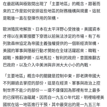
在最起碼與極致間出現了「主要地區」的概念，跟著而
來的工作是如何安排這些地區的財務機構與規畫。這就
是戰後一直在發揮作用的架構。
歐洲殖民地解放、日本在太平洋野心受挫後，美國資本
才得以在美軍撐腰下穿透以前無法涉足的市場。有了布
列敦森林協定為帝國主義強權提供的一個新經濟架構，
美國的軍事與隱蔽行動才開始在全球活躍起來：韓戰、
越戰，推翻伊朗、瓜地馬拉、智利的政府，意圖推翻古
巴政府，以及介入中美洲與非洲大大小小的內戰。
「主要地區」概念中的關鍵是控制中東，即老牌帝國大
不列顛過去掌控的部份，這是在經濟、軍事與政治上控
制世界不能少的部份－－還不僅僅因為那裡有世上最多
的已探明石油蘊藏。因而自一九五○年代起，明裡暗裡美
國就在這一地區進行干預，其中最突出的是一九五三年