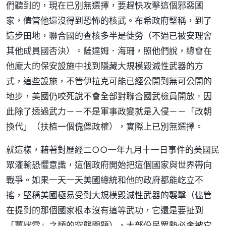
們聽到的，現在已別無選擇，要趕快攻擊這個邪惡國
家，儘管他還沒得到恐怖的核武。布希政府堅稱，到了
這步田地，聯合國的查核多半是徒勞（不過已被安理會
其他成員國否決）。薩達姆．海珊，照他們說，總會在
他龐大的保安設施中找到隱藏大規模毀滅性武器的方
式，這些設施，不管伊拉克可能已經公開到無可公開的
地步，美國仍咬死說不會全部對聯合國武檢員開放。因
此除了透過武力－－不是軍事政變就是入侵－－「改朝
換代」（扶植一個傀儡政權），實際上已別無選擇。
就這樣，藉著對歷經二○○一年九月十一日事件的美國民
眾灌輸恐懼意識，這個政府開始把這個國家與世界帶向
戰爭。如果一天一天美國總統和他的政府都能屹立不
搖，堅稱美國極易受到大規模毀滅性武器的襲擊（儘管
在提到的那個國家根本沒有這等武功，它還是要扯到
「蕈狀雲」之類的突襲問題），大部份民眾勢必會被它