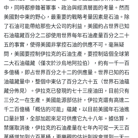
中，同時都摻雜著軍事、政治與經濟層面的考量。然而
美國對中東的野心，最重要的戰略考量因素是石油。除
了石油可能帶給那些大公司的利益，美國約占世界已知
石油蘊藏百分之二卻使用世界每年石油產量百分之二十
五的事實，使得美國非掌控石油的供應不可。毫無疑
問，美國要控制伊拉克的石油生產，要控制這個全球第
二大石油蘊藏（僅次於沙烏地阿拉伯），約有一千一百
多億桶，即占世界百分之十二的供應量。世界已知的石
油蘊藏量中，整個中東佔了百分之六十五（世界石油蘊
藏分佈見）。伊拉克已發現的七十三座油田，目前只有
三分之一在生產。美國能源部估計，伊拉克還有高達二
千二百億桶「概估的可能」蘊藏，以目前美國年石油進
口量計算，全部加起來足可供應它九十八年。據估算，
禁運取消後，伊拉克的石油產量在七年內可從一天三百
萬桶增加到六百萬桶，更樂觀的估計則說會增到一天一