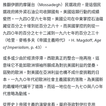
推翻伊朗的摩薩台（Mossadegh）民選政府，是這個民
選政府將外資石油公司收歸國有。美國這類行動的成績
斐然。一九四○至六七年間，美國公司在中東掌控石油蘊
藏從百分之十增到近百分之六十，而英國掌控的則從一
九四○年的百分之七十二減到一九六七年的百分之三十
（哈里．麥格多夫《帝國主義時代》，H. Magdoff,
Age
of Imperialism
, p. 43）。
或多或少由於經濟停滯，西歐真正的整合一拖再拖，這
意味它不能如歐洲領袖所願成為對抗美國利益的堡壘。
弱勢的歐洲，對美國在亞洲利益也構不成什麼挑戰的日
本，一九九○年代初歐洲社會主義國家的落敗，為美國新
的霸權時代鋪平了道路，而這一地位在一九七○與八○年
代曾略為動搖。
從歷史上帝國主義的演變來看，華府亟欲對伊拉克用