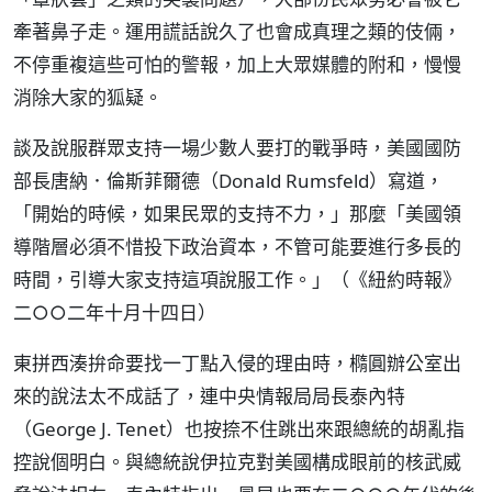
牽著鼻子走。運用謊話說久了也會成真理之類的伎倆，
不停重複這些可怕的警報，加上大眾媒體的附和，慢慢
消除大家的狐疑。
談及說服群眾支持一場少數人要打的戰爭時，美國國防
部長唐納．倫斯菲爾德（Donald Rumsfeld）寫道，
「開始的時候，如果民眾的支持不力，」那麼「美國領
導階層必須不惜投下政治資本，不管可能要進行多長的
時間，引導大家支持這項說服工作。」（《紐約時報》
二○○二年十月十四日）
東拼西湊拚命要找一丁點入侵的理由時，橢圓辦公室出
來的說法太不成話了，連中央情報局局長泰內特
（George J. Tenet）也按捺不住跳出來跟總統的胡亂指
控說個明白。與總統說伊拉克對美國構成眼前的核武威