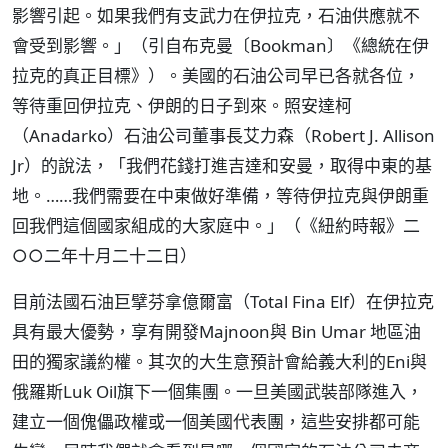
影響引起。如果我們有支武力在伊拉克，石油供應就不
會受到影響。」（引自布克曼〔Bookman〕《總統在伊
拉克的真正目標》）。美國的石油公司早已各就各位，
等待重回伊拉克、伊朗的日子到來。照安達柯
（Anadarko）石油公司董事長艾力森（Robert J. Allison
Jr）的說法，「我們花錢打進吉達和安曼，取得中東的基
地。……我們需要在中東做好準備，等待伊拉克與伊朗重
回我們這個國家組成的大家庭中。」（《紐約時報》二
○○二年十月二十二日）
目前法國石油巨擘芬拿億爾富（Total Fina Elf）在伊拉克
具有最大優勢，享有開發Majnoon與 Bin Umar 地區油
田的獨家議約權。其次的大生意預計會給義大利的Eni與
俄羅斯Luk Oil旗下一個集團。一旦美國武裝部隊進入，
建立一個傀儡政權或一個美國代表團，這些安排都可能