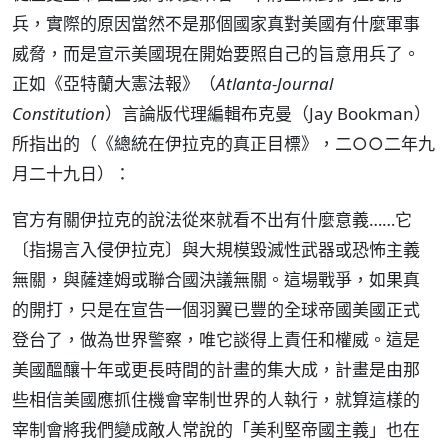
兵，實際的原因當然不是那個國家真對美國有什麼軍事
威脅，而是宣示美國現在開始要照自己的旨意用兵了。
正如《亞特蘭大憲法報》（
Atlanta-Journal
Constitution
）言論版代理編輯布克曼（Jay Bookman）
所指出的（《總統在伊拉克的真正目標》，二○○二年九
月二十九日）：
官方有關伊拉克的說法從來就看不出有什麼意義……它
〔指揚言入侵伊拉克〕與大規模毀滅性武器或恐怖主義
無關，與薩達姆或聯合國決議無關。這場戰爭，如果真
的開打，只是在宣告一個羽翼已豐的全球帝國美國正式
登台了，做為世界警察，唯它談得上責任和權威。這是
美國醞釀十年或更長時間的計畫的集大成，計畫是由那
些相信美國應抓住機會宰制世界的人執行，就算這樣的
宰制會將我們變成敵人常說的「美利堅帝國主義」也在