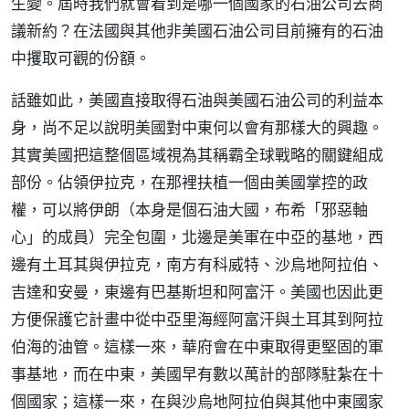
生變。屆時我們就會看到是哪一個國家的石油公司去商
議新約？在法國與其他非美國石油公司目前擁有的石油
中攫取可觀的份額。
話雖如此，美國直接取得石油與美國石油公司的利益本
身，尚不足以說明美國對中東何以會有那樣大的興趣。
其實美國把這整個區域視為其稱霸全球戰略的關鍵組成
部份。佔領伊拉克，在那裡扶植一個由美國掌控的政
權，可以將伊朗（本身是個石油大國，布希「邪惡軸
心」的成員）完全包圍，北邊是美軍在中亞的基地，西
邊有土耳其與伊拉克，南方有科威特、沙烏地阿拉伯、
吉達和安曼，東邊有巴基斯坦和阿富汗。美國也因此更
方便保護它計畫中從中亞里海經阿富汗與土耳其到阿拉
伯海的油管。這樣一來，華府會在中東取得更堅固的軍
事基地，而在中東，美國早有數以萬計的部隊駐紮在十
個國家；這樣一來，在與沙烏地阿拉伯與其他中東國家