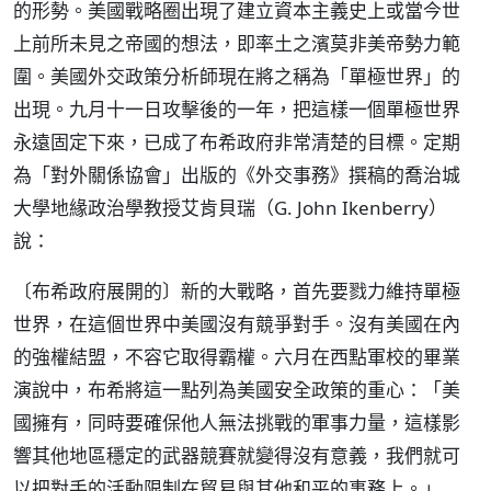
的形勢。美國戰略圈出現了建立資本主義史上或當今世
上前所未見之帝國的想法，即率土之濱莫非美帝勢力範
圍。美國外交政策分析師現在將之稱為「單極世界」的
出現。九月十一日攻擊後的一年，把這樣一個單極世界
永遠固定下來，已成了布希政府非常清楚的目標。定期
為「對外關係協會」出版的《外交事務》撰稿的喬治城
大學地緣政治學教授艾肯貝瑞（G. John Ikenberry）
說：
〔布希政府展開的〕新的大戰略，首先要戮力維持單極
世界，在這個世界中美國沒有競爭對手。沒有美國在內
的強權結盟，不容它取得霸權。六月在西點軍校的畢業
演說中，布希將這一點列為美國安全政策的重心：「美
國擁有，同時要確保他人無法挑戰的軍事力量，這樣影
響其他地區穩定的武器競賽就變得沒有意義，我們就可
以把對手的活動限制在貿易與其他和平的事務上。」……