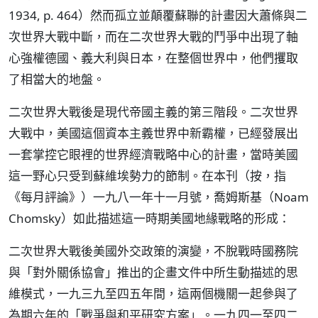
1934, p. 464）然而孤立並顛覆蘇聯的計畫因大蕭條與二
次世界大戰中斷，而在二次世界大戰的鬥爭中出現了軸
心強權德國、義大利與日本，在整個世界中，他們攫取
了相當大的地盤。
二次世界大戰後是現代帝國主義的第三階段。二次世界
大戰中，美國這個資本主義世界中新霸權，已經發展出
一套掌控它眼裡的世界經濟戰略中心的計畫，當時美國
這一野心只受到蘇維埃勢力的節制。在本刊（按，指
《每月評論》）一九八一年十一月號，喬姆斯基（Noam
Chomsky）如此描述這一時期美國地緣戰略的形成：
二次世界大戰後美國外交政策的演變，不脫戰時國務院
與「對外關係協會」推出的企畫文件中所生動描述的思
維模式，一九三九至四五年間，這兩個機關一起參與了
為期六年的「戰爭與和平研究方案」。一九四一至四二