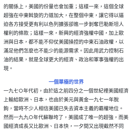
的關係上，美國的份量也會加重；這樣一來，這個全球
超強在中東斡旋的力道加大，在整個中東，讓它得以逼
迫各方接受更有利以色列擴張卻進一步剝奪巴勒斯坦人
權利的條款；這樣一來，新興的經濟強權中國，加上歐
洲與日本，都不能不仰仗美國操控的中東石油政權，以
滿足他們怎麼也不能少的能源需求。因此用武力控制石
油的結果，就是全球更大的經濟、政治和軍事強權的出
現。
一個單極的世界
一九七○年代初，由於這之前四分之一個世紀裡美國經濟
上輸給歐洲、日本，也由於美元與黃金一九七一年脫
鉤，當時不少人相信美國已失去資本主義的霸權地位。
然而一九九○年代蘇聯垮了，美國成了唯一的超強，而美
國經濟成長又比歐洲、日本快，一夕間又出現截然不同