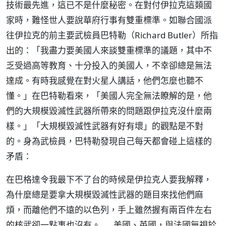
技術最先進，這已不是什麼秘密。在對付伊拉克這類國
家時，難怪世人要說華府行事有雙重標準。如聯合國派
往伊拉克的前主要武檢員巴特勒（Richard Butler）所指
出的：「我盡力要美國人來談雙重標準的議題，其中不
乏受過高等教育、十分投入的美國人，不幸卻總是無法
達成。有時我感覺在對火星人講話，他們怎麼也聽不
懂。」在巴特勒看來，「美國人完全無法瞭解的是，他
們的大規模毀滅性武器所帶來的問題跟伊拉克沒什麼兩
樣。」「大規模毀滅性武器有好有壞」的觀點是不對
的。身為武檢員，巴特勒發現自己每天都會碰上這樣的
矛盾：
在巴格達令我最下不了台的時候是伊拉克人要我解釋，
為什麼總是要拿大規模毀滅性武器的題目來找他們麻
煩，而離他們不遠的以色列，手上雖然握有兩百件左右
的核武卻一點事也沒有。……美國、英國，與法國無視於