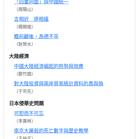
「四重同盟」與中國統一
（周陽山）
言相近 道相遠
（楊開煌）
瞻前顧後，為德不卒
（耿榮水）
大陸經濟
中國大陸經濟崛起的態勢與效應
（鄭竹園）
對大陸投資與兩岸貿易統計資料的真與偽
（于宗先）
日本侵華史問題
可恕而不可忘
（李壽林）
南京大屠殺的死亡數字與歷史教學
（王仲孚）