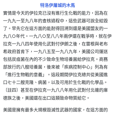
特洛伊屠城的木馬
實情是今天的伊拉克已沒有進行生化戰的能力，因為在
一九九一至九八年的查核過程中，這些武器可說全給毀
了。早先它在這方面的能耐得回溯到還是美國盟友的一
九八○年代。一九八○至八八年兩伊還在戰爭時，就在伊
拉克一九八四年使用化武對付伊朗之後，在雷根與老布
希政府首肯下，一九八五至一九八九年，美國公司運送
包括炭疽菌在內的不少致命生物培養菌給伊拉克。商務
部放行的八艘培養菌，後來被「疾病控制中心」列為有
「進行生物戰的意義」。這段期間伊拉克總共從美國進
口七十二艘克隆、病菌，以及可用於生化戰的化學品。
甚至在伊拉克一九八八年用化武對付北邊的庫
〔註四〕
德族之後，美國還在出口這類致命物質給它。
美國是擁有最多大規模毀滅性武器的國家，在這方面的