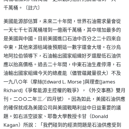
千萬桶。
〔註六〕
美國能源部估算，未來二十年間，世界石油需求量會從
一天七千七百萬桶增到一億兩千萬桶，其中增加最多的
是美國與中國。目前美國進口石油中百分之二十四來自
中東，其他來源枯竭後預期這一數字還會大增。在沙烏
地阿拉伯領導下，石油輸出國家組織好歹還壓低石油供
應以抬高價格。過去二十年間，中東石油生產停滯，石
油輸出國家組織今天的總產能（儘管蘊藏量很大）不及
一九八○年（摩絲[Edward L. Morse ]與理查[James
Richard]《爭奪能源主控權的戰爭》，《外交事務》雙月
刊，二○○二年三／四月號）。因為如此，美國石油供應
的確保就成為美國公司與美國戰略利益中日益重要的議
題。如右派空談家、耶魯大學教授卡甘（Donald
Kagan）所說：「我們碰到的經濟問題是石油供應受到