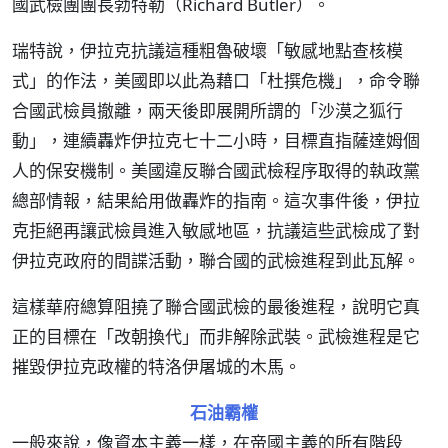
國武檢團團長勃特勒（Richard Butler）。
瑞特說，伊拉克抗議這種粗魯破壞「敏感地點查核模
式」的作法，美國即以此為藉口「杜撰危機」，命令聯
合國武檢員撤離，兩天後即展開所謂的「沙漠之狐行
動」，連續轟炸伊拉克七十二小時，目標直指薩達姆個
人的保安機制。美國違反聯合國武檢程序取得的執政黨
總部情報，結果給用做轟炸的指南。這次事件後，伊拉
克拒絕再讓武檢員進入敏感地區，抗議這些武檢成了對
伊拉克政府的間諜活動，聯合國的武檢進程到此瓦解。
這樣華府總算阻撓了聯合國武檢的最後進程，說明它真
正的目標在「改朝換代」而非解除武裝。武檢進程是它
摧毀伊拉克政權的特洛伊屠城的木馬。
石油霸權
一般來說，像資本主義一樣，在帝國主義的所有階段