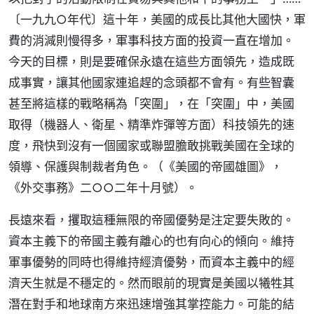
〔一九九○年代〕這十年，美國的成長比其他大國快，軍
費的消減則慢得多，軍事科技方面的投資一直在增加。
今天的目標，則是要確保永遠在這些方面領先，造成既
成事實，讓其他國家連追趕的念頭都不會有。有些智囊
甚至將這樣的戰略稱為「突圍」，在「突圍」中，美國
取得（機器人、衛星、精準炸彈等方面）科技領先的速
度，飛快到沒有一個國家或聯盟膽敢挑戰美國在全球的
領導、保護與制裁者角色。（《美國的帝國雄圖》，
《外交事務》二○○二年十月號）。
長遠來看，攫取這種無限的帝國優勢是注定要失敗的。
資本主義下的帝國主義有離心的也有向心的傾向。維持
軍事優勢的同時也得維持經濟優勢，而資本主義中的經
濟天生就是不穩定的。然而眼前的現實是美國以犧牲其
潛在對手和地球南方來迅速增強其掌控能力。可能的結