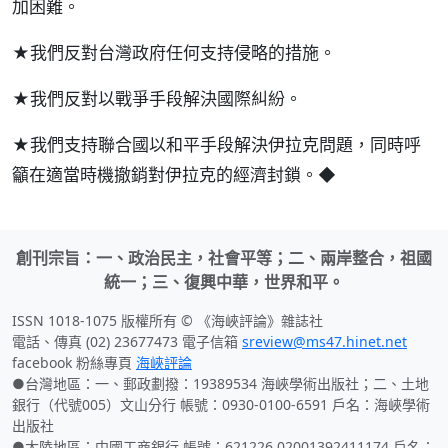
加困難。
★我們反對台灣政府任何支持侵略的措施。
★我們反對以戰爭手段解決國際糾紛。
★我們支持聯合國以和平手段解決伊拉克問題，同時呼
籲在適當時機撤銷對伊拉克的經濟封鎖。◆
創刊宗旨：一、政治民主，社會平等；二、兩岸整合，祖國
統一；三、復興中華，世界和平。
ISSN 1018-1075 版權所有 © 《海峽評論》雜誌社
電話、傳真 (02) 23677473 電子信箱
sreview@ms47.hinet.net
facebook 粉絲專頁
海峽評論
●台灣地區：一、郵政劃撥：19389534 海峽學術出版社；二、土地
銀行（代號005）文山分行 帳號：0930-0100-6591 戶名：海峽學術
出版社
●大陸地區：中國工商銀行 帳號：621226 02001392411174 戶名：