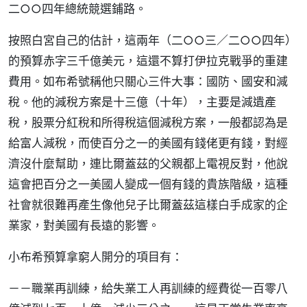
二○○四年總統競選鋪路。
按照白宮自己的估計，這兩年（二○○三／二○○四年）
的預算赤字三千億美元，這還不算打伊拉克戰爭的重建
費用。如布希號稱他只關心三件大事：國防、國安和減
稅。他的減稅方案是十三億（十年），主要是減遺產
稅，股票分紅稅和所得稅這個減稅方案，一般都認為是
給富人減稅，而使百分之一的美國有錢佬更有錢，對經
濟沒什麼幫助，連比爾蓋茲的父親都上電視反對，他說
這會把百分之一美國人變成一個有錢的貴族階級，這種
社會就很難再產生像他兒子比爾蓋茲這樣白手成家的企
業家，對美國有長遠的影響。
小布希預算拿窮人開分的項目有：
－－職業再訓練，給失業工人再訓練的經費從一百零八