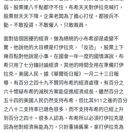
弱，股票連八千點都守不住，布希天天對伊拉克喊打，
股票就天天下降。企業老闆為了擔心打仗，都按兵不
動，不敢投資，不敢僱人，只敢裁員。
面對這個困擾的經濟，做為總統的小布希卻是處變不
驚，他說他的大目標是打伊拉克，「反恐」，股票上下
幾百點對他說是小事。在國會一年一度的國情演說，布
希只用了七分鐘討論經濟，其他的時間全用在準備打伊
拉克。美國人民，據《華爾街日報》一月二十三日報
導，有百分之四十九不贊同布希的經濟處理，有百分之
六十懷疑布希的減稅方案能促進經濟成長，雖然百分之
五十四的美國人民仍然支持布希，但比其911之後的百分
之八十二支持率已遜色很多，而不支持布希的已經上升
到百分之四十。很多人認為，布希所以必須打伊拉克是
因為他對經濟無能為力，只好重操舊業，拿打伊拉克為