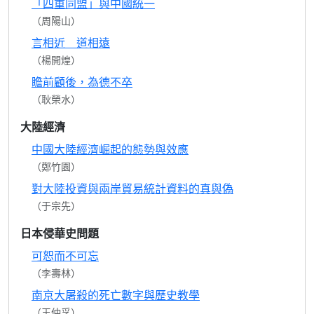
「四重同盟」與中國統一
（周陽山）
言相近 道相遠
（楊開煌）
瞻前顧後，為德不卒
（耿榮水）
大陸經濟
中國大陸經濟崛起的態勢與效應
（鄭竹園）
對大陸投資與兩岸貿易統計資料的真與偽
（于宗先）
日本侵華史問題
可恕而不可忘
（李壽林）
南京大屠殺的死亡數字與歷史教學
（王仲孚）