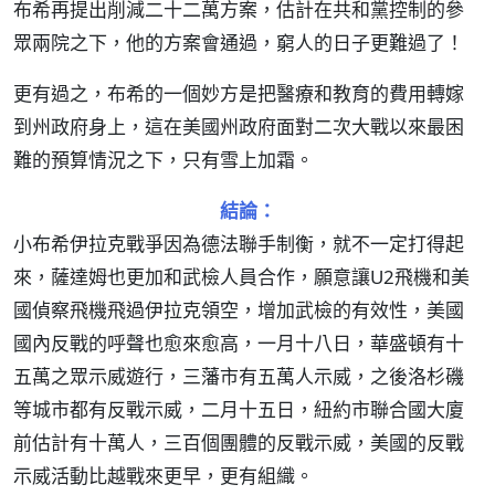
布希再提出削減二十二萬方案，估計在共和黨控制的參
眾兩院之下，他的方案會通過，窮人的日子更難過了！
更有過之，布希的一個妙方是把醫療和教育的費用轉嫁
到州政府身上，這在美國州政府面對二次大戰以來最困
難的預算情況之下，只有雪上加霜。
結論：
小布希伊拉克戰爭因為德法聯手制衡，就不一定打得起
來，薩達姆也更加和武檢人員合作，願意讓U2飛機和美
國偵察飛機飛過伊拉克領空，增加武檢的有效性，美國
國內反戰的呼聲也愈來愈高，一月十八日，華盛頓有十
五萬之眾示威遊行，三藩市有五萬人示威，之後洛杉磯
等城市都有反戰示威，二月十五日，紐約市聯合國大廈
前估計有十萬人，三百個團體的反戰示威，美國的反戰
示威活動比越戰來更早，更有組織。