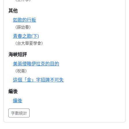
其他
如歌的行板
（薛幼春）
青春之歌(下)
（台大華夏學會）
海峽短評
美英侵略伊拉克的目的
（祝崙）
這個「金」字招牌不可失
編後
編後
字數統計