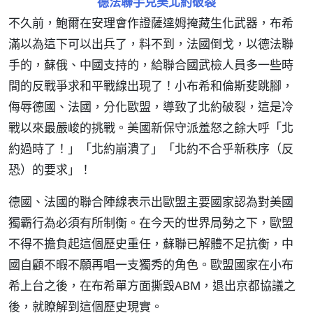
德法聯手克美北約破裂
不久前，鮑爾在安理會作證薩達姆掩藏生化武器，布希
滿以為這下可以出兵了，料不到，法國倒戈，以德法聯
手的，蘇俄、中國支持的，給聯合國武檢人員多一些時
間的反戰爭求和平戰線出現了！小布希和倫斯斐跳腳，
侮辱德國、法國，分化歐盟，導致了北約破裂，這是冷
戰以來最嚴峻的挑戰。美國新保守派羞怒之餘大呼「北
約過時了！」「北約崩潰了」「北約不合乎新秩序（反
恐）的要求」！
德國、法國的聯合陣線表示出歐盟主要國家認為對美國
獨霸行為必須有所制衡。在今天的世界局勢之下，歐盟
不得不擔負起這個歷史重任，蘇聯已解體不足抗衡，中
國自顧不暇不願再唱一支獨秀的角色。歐盟國家在小布
希上台之後，在布希單方面撕毀ABM，退出京都協議之
後，就瞭解到這個歷史現實。