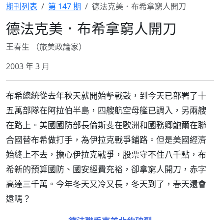
期刊列表
第 147 期
德法克美．布希拿窮人開刀
德法克美．布希拿窮人開刀
王春生 （旅美政論家）
2003 年 3 月
布希總統從去年秋天就開始擊戰鼓，到今天已部署了十
五萬部隊在阿拉伯半島，四艘航空母艦已調入，另兩艘
在路上。美國國防部長倫斯斐在歐洲和國務卿鮑爾在聯
合國替布希做打手，為伊拉克戰爭鋪路。但是美國經濟
始終上不去，擔心伊拉克戰爭，股票守不住八千點，布
希新的預算國防、國安經費充裕，卻拿窮人開刀，赤字
高達三千萬。今年冬天又冷又長，冬天到了，春天還會
遠嗎？