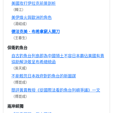
美國攻打伊拉克前景剖析
（韓江）
美伊烽火與歐洲的角色
（湯紹成）
德法克美．布希拿窮人開刀
（王春生）
保衛釣魚台
自古釣魚台列島即為中國領土不容日本霸佔美國有責
協助解決敬呈布希總統函
（吳天威）
不能輕忽日本政府對釣魚台的新圖謀
（傅崑成）
簡評黃異教授《從國際法看釣魚台列嶼爭議》一文
（傅崑成）
兩岸統獨