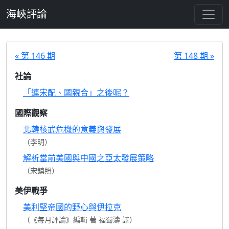
跳至主要內容
海峽評論
« 第 146 期
第 148 期 »
社論
「連宋配、國親合」之後呢？
國際觀察
北韓核武危機的意義與發展
（李明）
解析當前美國與中國之亞太發展策略
（宋鎮照）
美伊戰爭
美利堅帝國的野心與伊拉克
（《每月評論》編輯 著 福蜀濤 譯）