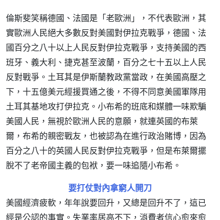
倫斯斐笑稱德國、法國是「老歐洲」，不代表歐洲，其
實歐洲人民絕大多數反對美國對伊拉克戰爭，德國、法
國百分之八十以上人民反對伊拉克戰爭，支持美國的西
班牙、義大利、捷克甚至波蘭，百分之七十五以上人民
反對戰爭。土耳其是伊斯蘭教政黨當政，在美國高壓之
下，十五億美元經援買通之後，不得不同意美國軍隊用
土耳其基地攻打伊拉克。小布希的班底和媒體一味欺騙
美國人民，無視於歐洲人民的意願，就連英國的布萊
爾，布希的親密戰友，也被認為在進行政治賭博，因為
百分之八十的英國人民反對伊拉克戰爭，但是布萊爾擺
脫不了老帝國主義的包袱，要一味追隨小布希。
要打仗對內拿窮人開刀
美國經濟疲軟，年年說要回升，又總是回升不了，這已
經是公認的事實。失業率居高不下，消費者信心愈來愈