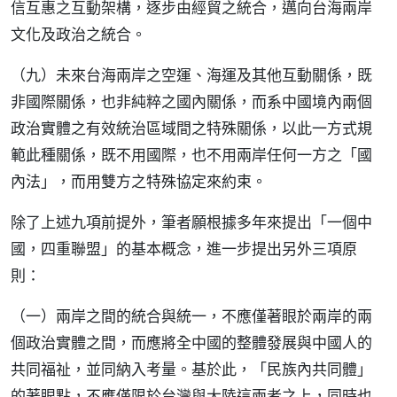
信互惠之互動架構，逐步由經貿之統合，邁向台海兩岸
文化及政治之統合。
（九）未來台海兩岸之空運、海運及其他互動關係，既
非國際關係，也非純粹之國內關係，而系中國境內兩個
政治實體之有效統治區域間之特殊關係，以此一方式規
範此種關係，既不用國際，也不用兩岸任何一方之「國
內法」，而用雙方之特殊協定來約束。
除了上述九項前提外，筆者願根據多年來提出「一個中
國，四重聯盟」的基本概念，進一步提出另外三項原
則：
（一）兩岸之間的統合與統一，不應僅著眼於兩岸的兩
個政治實體之間，而應將全中國的整體發展與中國人的
共同福祉，並同納入考量。基於此，「民族內共同體」
的著眼點，不應僅限於台灣與大陸這兩者之上，同時也