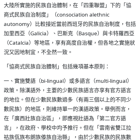
大陸所實施的民族自治體制，在「四重聯盟」下的「協
商式民族自治制度」（consociation alethnic
autonomy）比較接近當前西班牙的民族自治制度，包括
加里西亞（Galicia）、巴斯克（Basque）與卡特羅西亞
（Catalcia）等地區，享有高度自治權，但各地之實施狀
況又因地制宜，不全然一致。
「協商式民族自治體制」包括幾項基本原則：
一、實施雙語（bi-lingual）或多語言（multi-lingual）
政策。除漢語外，主要的少數民族語言亦享有官方語言
的地位。但在少數民族數過多（有兩三個以上的不同少
數民族）的地區，則維持單一的漢語政策。舉例而言，
在「廣西壯族自治區」，即應視壯語為「第二官方語
言」，在政府、學校中均予推行。但在「雲南省雙江拉
祜族佤族布朗族傣族自治縣」，由於少數民族的民族數