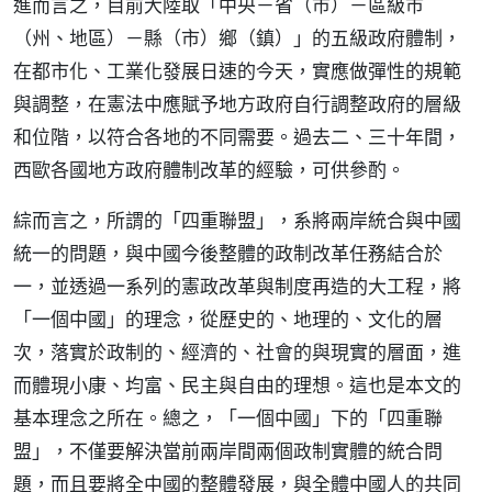
進而言之，目前大陸取「中央－省（市）－區級市
（州、地區）－縣（市）鄉（鎮）」的五級政府體制，
在都市化、工業化發展日速的今天，實應做彈性的規範
與調整，在憲法中應賦予地方政府自行調整政府的層級
和位階，以符合各地的不同需要。過去二、三十年間，
西歐各國地方政府體制改革的經驗，可供參酌。
綜而言之，所謂的「四重聯盟」，系將兩岸統合與中國
統一的問題，與中國今後整體的政制改革任務結合於
一，並透過一系列的憲政改革與制度再造的大工程，將
「一個中國」的理念，從歷史的、地理的、文化的層
次，落實於政制的、經濟的、社會的與現實的層面，進
而體現小康、均富、民主與自由的理想。這也是本文的
基本理念之所在。總之，「一個中國」下的「四重聯
盟」，不僅要解決當前兩岸間兩個政制實體的統合問
題，而且要將全中國的整體發展，與全體中國人的共同