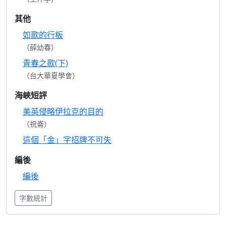
其他
如歌的行板
（薛幼春）
青春之歌(下)
（台大華夏學會）
海峽短評
美英侵略伊拉克的目的
（祝崙）
這個「金」字招牌不可失
編後
編後
字數統計