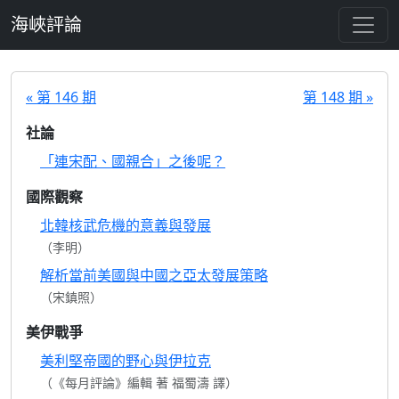
跳至主要內容
海峽評論
« 第 146 期
第 148 期 »
社論
「連宋配、國親合」之後呢？
國際觀察
北韓核武危機的意義與發展
（李明）
解析當前美國與中國之亞太發展策略
（宋鎮照）
美伊戰爭
美利堅帝國的野心與伊拉克
（《每月評論》編輯 著 福蜀濤 譯）