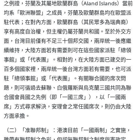
之例證，芬蘭及其屬地歐蘭群島（Aland Islands）當前
均系「歐洲聯盟」之成員，芬蘭及歐蘭群島均在歐盟派
駐代表；在對內方面，歐蘭群島（其民眾多為瑞典裔）
享有高度自治權，但主權仍屬芬蘭共和國。至於外交方
面，台灣目前僅有不足三十個邦交國，兩岸統一後應繼
續維持，大陸方面若有需要則可在這些國家派駐「總領
事館」或「代表團」。相對的，在大陸方面已建交的一
百多個國家裡，兩岸統一後台灣方面若有需要，也可派
駐「總領事館」或「代表團」。有關聯合國的席次問
題，則可循過去蘇聯、白俄羅斯與烏克蘭三國共同為聯
合國會員國之先例（即「一國三席」），以「一國兩
席」方式尋求解決，安理會之常任國席次，則仍由大陸
方面承擔。
（二）「准聯邦制」：港澳目前「一國兩制」之實施，
雖帶有聯邦制之色彩，但卻無聯邦制之制度與憲政定