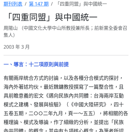
期刊列表
第 147 期
「四重同盟」與中國統一
「四重同盟」與中國統一
周陽山 （中國文化大學中山所教授兼所長；前新黨全委會召
集人）
2003 年 3 月
一、導言：十二項原則與前提
有關兩岸統合方式的討論，以及各種分合模式的探討，
海內外著述均伙。最近魏鏞教授撰寫了一篇整合性，且
具前瞻意義的宏文《邁向民族內共同體：台海兩岸互動
模式之建構、發展與檢驗》（《中國大陸研究》，四十
五卷五期，二○○二年九月，頁一～五五），將相關的各
種理論、模式及導論，作了細緻的分析，並提出「民族
內共同體」的概念，其中有九項核心概念，為筆者所認