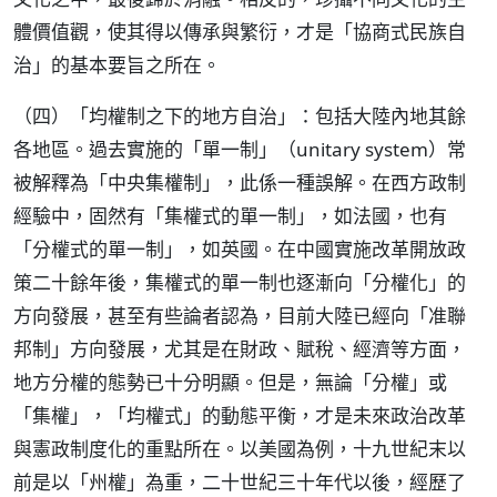
體價值觀，使其得以傳承與繁衍，才是「協商式民族自
治」的基本要旨之所在。
（四）「均權制之下的地方自治」：包括大陸內地其餘
各地區。過去實施的「單一制」（unitary system）常
被解釋為「中央集權制」，此係一種誤解。在西方政制
經驗中，固然有「集權式的單一制」，如法國，也有
「分權式的單一制」，如英國。在中國實施改革開放政
策二十餘年後，集權式的單一制也逐漸向「分權化」的
方向發展，甚至有些論者認為，目前大陸已經向「准聯
邦制」方向發展，尤其是在財政、賦稅、經濟等方面，
地方分權的態勢已十分明顯。但是，無論「分權」或
「集權」，「均權式」的動態平衡，才是未來政治改革
與憲政制度化的重點所在。以美國為例，十九世紀末以
前是以「州權」為重，二十世紀三十年代以後，經歷了