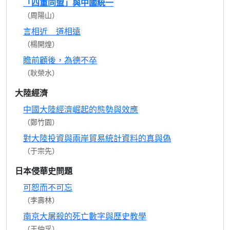
「四重同盟」與中國統一
（周陽山）
言相近 道相遠
（楊開煌）
瞻前顧後，為德不卒
（耿榮水）
大陸經濟
中國大陸經濟崛起的態勢與效應
（鄭竹園）
對大陸投資與兩岸貿易統計資料的真與偽
（于宗先）
日本侵華史問題
可恕而不可忘
（李壽林）
南京大屠殺的死亡數字與歷史教學
（王仲孚）