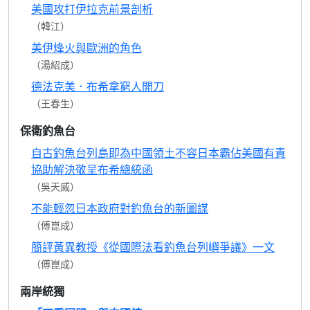
美國攻打伊拉克前景剖析
（韓江）
美伊烽火與歐洲的角色
（湯紹成）
德法克美．布希拿窮人開刀
（王春生）
保衛釣魚台
自古釣魚台列島即為中國領土不容日本霸佔美國有責
協助解決敬呈布希總統函
（吳天威）
不能輕忽日本政府對釣魚台的新圖謀
（傅崑成）
簡評黃異教授《從國際法看釣魚台列嶼爭議》一文
（傅崑成）
兩岸統獨