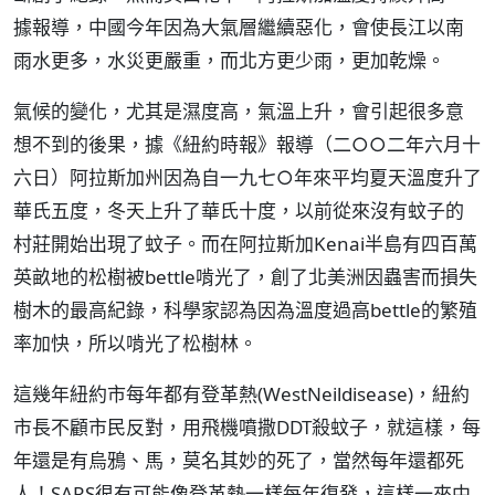
據報導，中國今年因為大氣層繼續惡化，會使長江以南
雨水更多，水災更嚴重，而北方更少雨，更加乾燥。
氣候的變化，尤其是濕度高，氣溫上升，會引起很多意
想不到的後果，據《紐約時報》報導（二○○二年六月十
六日）阿拉斯加州因為自一九七○年來平均夏天溫度升了
華氏五度，冬天上升了華氏十度，以前從來沒有蚊子的
村莊開始出現了蚊子。而在阿拉斯加Kenai半島有四百萬
英畝地的松樹被bettle啃光了，創了北美洲因蟲害而損失
樹木的最高紀錄，科學家認為因為溫度過高bettle的繁殖
率加快，所以啃光了松樹林。
這幾年紐約市每年都有登革熱(WestNeildisease)，紐約
市長不顧市民反對，用飛機噴撒DDT殺蚊子，就這樣，每
年還是有烏鴉、馬，莫名其妙的死了，當然每年還都死
人！SARS很有可能像登革熱一樣每年復發，這樣一來中