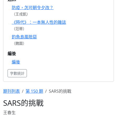
防疫，怎可朝令夕改？
（王戎凱）
《時代》：一本無人性的雜誌
（范蒂）
釣魚島風險惡
（魏圖）
編後
編後
字數統計
期刊列表
第 150 期
SARS的挑戰
SARS的挑戰
王春生