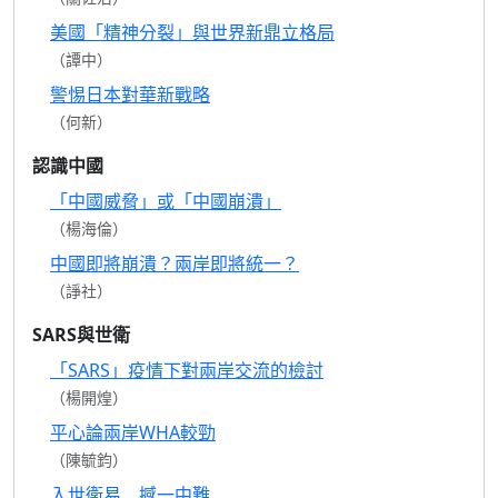
美國「精神分裂」與世界新鼎立格局
（譚中）
警惕日本對華新戰略
（何新）
認識中國
「中國威脅」或「中國崩潰」
（楊海倫）
中國即將崩潰？兩岸即將統一？
（諍社）
SARS與世衛
「SARS」疫情下對兩岸交流的檢討
（楊開煌）
平心論兩岸WHA較勁
（陳毓鈞）
入世衛易 撼一中難