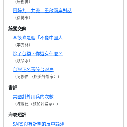
（唐樹備）
回歸九二共識 重啟兩岸對話
（徐博東）
統獨交鋒
李筱峰是個「不像中國人」
（李壽林）
除了台獨，你還有什麼？
（耿榮水）
台灣正名玉碎台灣島
（阿修伯 〈旅美評論家〉）
書評
美國對外用兵的次數
（陳世德〈旅加評論家〉）
海峽短評
SARS與有計劃的反中論述