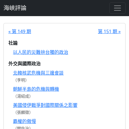
跳至主要內容
海峽評論
« 第 149 期
第 151 期 »
社論
以人民的災難拚台獨的政治
外交與國際政治
北韓核武危機與三邊會談
（李明）
朝鮮半島的危機與轉機
（湯紹成）
美國侵伊戰爭對國際關係之影響
（張麟徵）
霸權的傲慢
（關佐治）