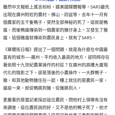
雖然中文報紙上謠言紛紛，據美國媒體報導，SARS最先
出現在廣州附近的農村，佛山、四益等。去年十一月有
個農家的五千隻鴨子，突然全部神秘的死了。這就是鴨
瘟，而後鴨瘟傳染到一個農家的豬仔身上，又發生了豬
瘟，這個豬瘟就傳染到農民身上，就有了SARS。
《華爾街日報》提出了一個問題，就是為什麼在中國最
富有的城市──廣州，平均收入最高的地方，卻同時存在
著依照十九世紀農業操作的村莊？在廣州的高樓大廈現
代化的陰影之下，卻是落後的小農操作。一大群鴨子、
豬，和其他動物雜住在一起，樓上就住的是農民一家，
瘟疫一來，就從鴨跳到豬，從豬跳到人。
更嚴重的是當記者採訪這位農民，問他村上領導有沒有
來調查，這位農民說的好，又不是他的鴨子死了，他才