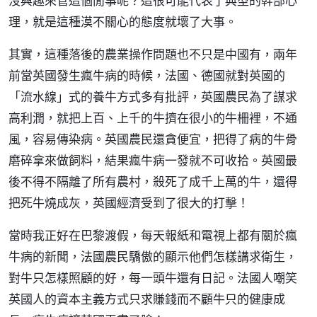
沒興趣來管這個閒事呢？這很可能代表了典型的幹部心
理，就是這種漠不關心的態度就壞了大事。
其實，這種落後的農業操作問題也不只是中國有，兩年
前當英國發生瘋牛病的時候，法國、德國就對英國的
「流水線」式的養牛方式多有批評，英國農民為了謀求
高利潤，就把上百、上千的牛擠在很小的牛柵裡，不通
風，容易傳染病。英國農民還貪便宜，把得了病的牛骨
磨碎拿來做飼料，結果瘋牛病一發就不可收拾。英國最
後不得不隔離了所有農村，殺死了成千上萬的牛，還得
把死牛燒成灰，英國經濟受到了很大的打擊！
當時我正好在巴黎渡假，每天報紙和電視上都有關於瘋
牛病的新聞，法國農民驕傲的顯示他們怎樣講求衛生，
對牛只怎樣照顧的好，每一頭牛還有日記。法國人嘲笑
英國人的資本主義方式只求賺錢而不顧牛只的健康成