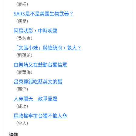
（夏桐）
SARS是不是美國生物武器？
（瘦叟）
阿扁吠影，中時吠聲
（吳名宜）
「文茜小妹」與總統府，孰大？
（劉蓮弟）
白樂崎又在鼓動台獨信眾
（夏華海）
呂秀蓮錯吃蔡英文的醋
（蘇滔）
人命關天 政爭靠邊
（成功）
扁政權寧拚台獨不恤人命
（金人）
通訊