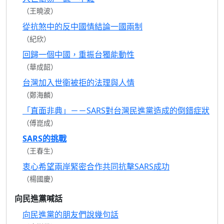
（王曉波）
從抗煞中的反中國情結論一國兩制
（紀欣）
回歸一個中國，重振台獨能動性
（華成韶）
台灣加入世衛被拒的法理與人情
（鄭海麟）
「直面非典」－－SARS對台灣民進黨造成的倒錯症狀
（傅崑成）
SARS的挑戰
（王春生）
衷心希望兩岸緊密合作共同抗擊SARS成功
（楊國慶）
向民進黨喊話
向民進黨的朋友們說幾句話