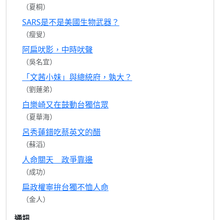
（夏桐）
SARS是不是美國生物武器？
（瘦叟）
阿扁吠影，中時吠聲
（吳名宜）
「文茜小妹」與總統府，孰大？
（劉蓮弟）
白樂崎又在鼓動台獨信眾
（夏華海）
呂秀蓮錯吃蔡英文的醋
（蘇滔）
人命關天 政爭靠邊
（成功）
扁政權寧拚台獨不恤人命
（金人）
通訊