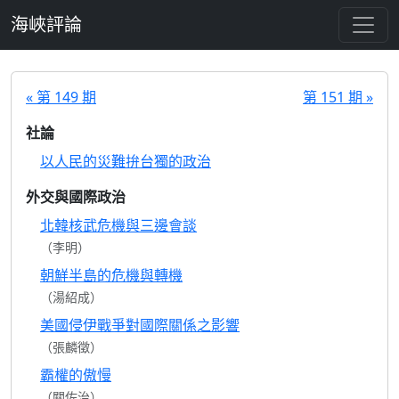
跳至主要內容
海峽評論
« 第 149 期
第 151 期 »
社論
以人民的災難拚台獨的政治
外交與國際政治
北韓核武危機與三邊會談
（李明）
朝鮮半島的危機與轉機
（湯紹成）
美國侵伊戰爭對國際關係之影響
（張麟徵）
霸權的傲慢
（關佐治）