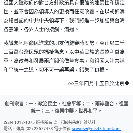
祖國大陸政府的對台方針政策具有很強的連續性和穩定
性，並不會因為領導人的更換而任意改變。在以胡錦濤
為總書記的中共中央領導下，我們將進一步加強與台灣
各黨派、各界人士的接觸、溝通。
我誠懇地呼籲民進黨的朋友們能審時度勢，真正以二千
三百萬台灣民眾的福祉為念，以中華民族的長遠利益為
重，為改善和發展兩岸關係做些實事，和祖國大陸共謀
和平統一之道，切不可一誤再誤，錯失了良機。
二○○三年四月十五日於北京◆
創刊宗旨：一、政治民主，社會平等；二、兩岸整合，祖國
統一；三、復興中華，世界和平。
ISSN 1018-1075 版權所有 © 《海峽評論》雜誌社
電話、傳真 (02) 23677473 電子信箱
sreview@ms47.hinet.net