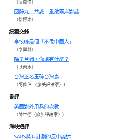
（唐樹備）
回歸九二共識 重啟兩岸對話
（徐博東）
統獨交鋒
李筱峰是個「不像中國人」
（李壽林）
除了台獨，你還有什麼？
（耿榮水）
台灣正名玉碎台灣島
（阿修伯 〈旅美評論家〉）
書評
美國對外用兵的次數
（陳世德〈旅加評論家〉）
海峽短評
SARS與有計劃的反中論述