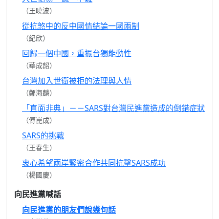
（王曉波）
從抗煞中的反中國情結論一國兩制
（紀欣）
回歸一個中國，重振台獨能動性
（華成韶）
台灣加入世衛被拒的法理與人情
（鄭海麟）
「直面非典」－－SARS對台灣民進黨造成的倒錯症狀
（傅崑成）
SARS的挑戰
（王春生）
衷心希望兩岸緊密合作共同抗擊SARS成功
（楊國慶）
向民進黨喊話
向民進黨的朋友們說幾句話