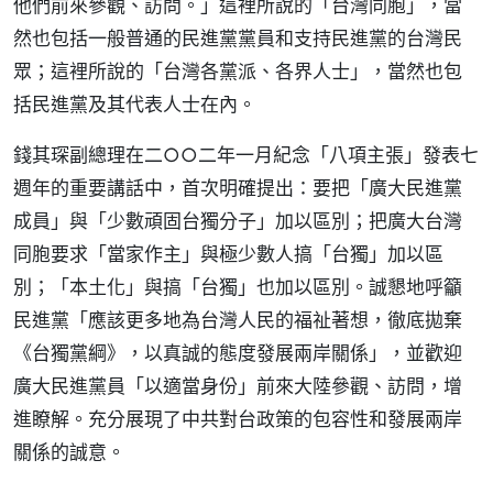
他們前來參觀、訪問。」這裡所說的「台灣同胞」，當
然也包括一般普通的民進黨黨員和支持民進黨的台灣民
眾；這裡所說的「台灣各黨派、各界人士」，當然也包
括民進黨及其代表人士在內。
錢其琛副總理在二○○二年一月紀念「八項主張」發表七
週年的重要講話中，首次明確提出：要把「廣大民進黨
成員」與「少數頑固台獨分子」加以區別；把廣大台灣
同胞要求「當家作主」與極少數人搞「台獨」加以區
別；「本土化」與搞「台獨」也加以區別。誠懇地呼籲
民進黨「應該更多地為台灣人民的福祉著想，徹底拋棄
《台獨黨綱》，以真誠的態度發展兩岸關係」，並歡迎
廣大民進黨員「以適當身份」前來大陸參觀、訪問，增
進瞭解。充分展現了中共對台政策的包容性和發展兩岸
關係的誠意。