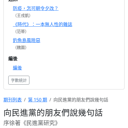
防疫，怎可朝令夕改？
（王戎凱）
《時代》：一本無人性的雜誌
（范蒂）
釣魚島風險惡
（魏圖）
編後
編後
字數統計
期刊列表
第 150 期
向民進黨的朋友們說幾句話
向民進黨的朋友們說幾句話
序徐著《民進黨研究》