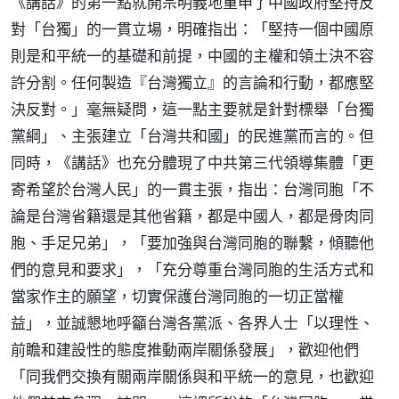
《講話》的第一點就開宗明義地重申了中國政府堅持反
對「台獨」的一貫立場，明確指出：「堅持一個中國原
則是和平統一的基礎和前提，中國的主權和領土決不容
許分割。任何製造『台灣獨立』的言論和行動，都應堅
決反對。」毫無疑問，這一點主要就是針對標舉「台獨
黨綱」、主張建立「台灣共和國」的民進黨而言的。但
同時，《講話》也充分體現了中共第三代領導集體「更
寄希望於台灣人民」的一貫主張，指出：台灣同胞「不
論是台灣省籍還是其他省籍，都是中國人，都是骨肉同
胞、手足兄弟」，「要加強與台灣同胞的聯繫，傾聽他
們的意見和要求」，「充分尊重台灣同胞的生活方式和
當家作主的願望，切實保護台灣同胞的一切正當權
益」，並誠懇地呼籲台灣各黨派、各界人士「以理性、
前瞻和建設性的態度推動兩岸關係發展」，歡迎他們
「同我們交換有關兩岸關係與和平統一的意見，也歡迎