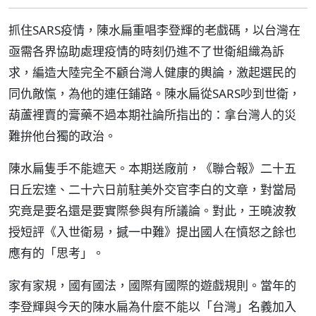
抓住SARS疫情，陳水扁重唱李登輝的老戲碼，以台灣在
亟需各界協助處理疫情的時刻仍進不了世衛組織為訴
求，編造大陸完全不顧台灣人健康的輿論，激起選民的
同仇敵愾，為他的連任鋪路。陳水扁從SARS吵到世衛，
葫蘆裡賣的膏藥不過本期社論所指出的：拿台灣人的災
難拚他台獨的政治。
陳水扁隻手不能遮天。本期送廠前，《聯合報》二十五
日丘宏達、二十六日前駐美外交官李白的文章，對當局
究竟是要名還是要實際參與有所議論。對此，王曉波教
授短評《入世衛易，撼一中難》提出國人在憤怒之餘也
應有的「思考」。
家有家規，國有國法，國際有國際的遊戲規則。當年的
李登輝與今天的陳水扁為什麼不能以「台灣」名義加入