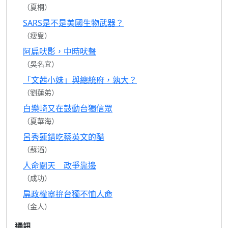
（夏桐）
SARS是不是美國生物武器？
（瘦叟）
阿扁吠影，中時吠聲
（吳名宜）
「文茜小妹」與總統府，孰大？
（劉蓮弟）
白樂崎又在鼓動台獨信眾
（夏華海）
呂秀蓮錯吃蔡英文的醋
（蘇滔）
人命關天 政爭靠邊
（成功）
扁政權寧拚台獨不恤人命
（金人）
通訊