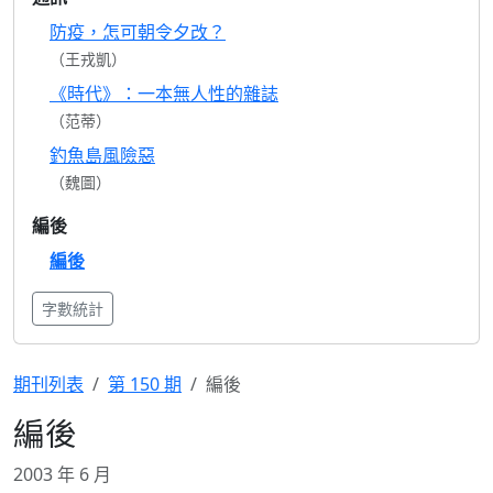
防疫，怎可朝令夕改？
（王戎凱）
《時代》：一本無人性的雜誌
（范蒂）
釣魚島風險惡
（魏圖）
編後
編後
字數統計
期刊列表
第 150 期
編後
編後
2003 年 6 月