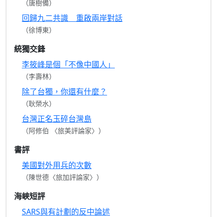
（唐樹備）
回歸九二共識 重啟兩岸對話
（徐博東）
統獨交鋒
李筱峰是個「不像中國人」
（李壽林）
除了台獨，你還有什麼？
（耿榮水）
台灣正名玉碎台灣島
（阿修伯 〈旅美評論家〉）
書評
美國對外用兵的次數
（陳世德〈旅加評論家〉）
海峽短評
SARS與有計劃的反中論述