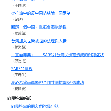
（王曉波）
從抗煞中的反中國情結論一國兩制
（紀欣）
回歸一個中國，重振台獨能動性
（華成韶）
台灣加入世衛被拒的法理與人情
（鄭海麟）
「直面非典」－－SARS對台灣民進黨造成的倒錯症狀
（傅崑成）
SARS的挑戰
（王春生）
衷心希望兩岸緊密合作共同抗擊SARS成功
（楊國慶）
向民進黨喊話
向民進黨的朋友們說幾句話