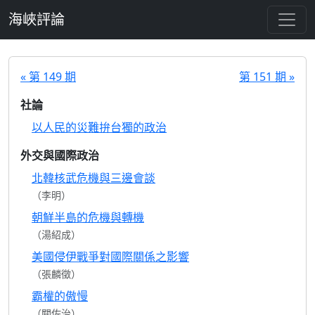
跳至主要內容
海峽評論
« 第 149 期
第 151 期 »
社論
以人民的災難拚台獨的政治
外交與國際政治
北韓核武危機與三邊會談
（李明）
朝鮮半島的危機與轉機
（湯紹成）
美國侵伊戰爭對國際關係之影響
（張麟徵）
霸權的傲慢
（關佐治）