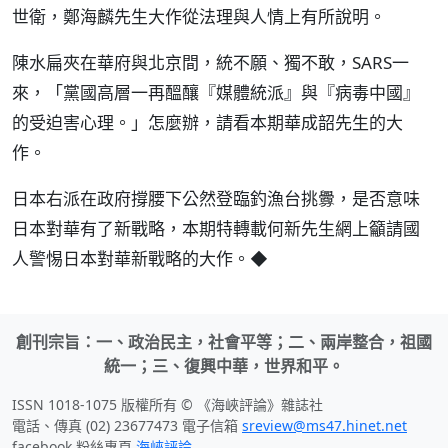
世衛，鄭海麟先生大作從法理與人情上有所說明。
陳水扁夾在華府與北京間，統不願、獨不敢，SARS一
來，「黨國高層一再醞釀『媒體統派』與『病毒中國』
的受迫害心理。」怎麼辦，請看本期華成韶先生的大
作。
日本右派在政府撐腰下公然登臨釣漁台挑釁，是否意味
日本對華有了新戰略，本期特轉載何新先生網上籲請國
人警惕日本對華新戰略的大作。◆
創刊宗旨：一、政治民主，社會平等；二、兩岸整合，祖國
統一；三、復興中華，世界和平。
ISSN 1018-1075 版權所有 © 《海峽評論》雜誌社
電話、傳真 (02) 23677473 電子信箱
sreview@ms47.hinet.net
facebook 粉絲專頁
海峽評論