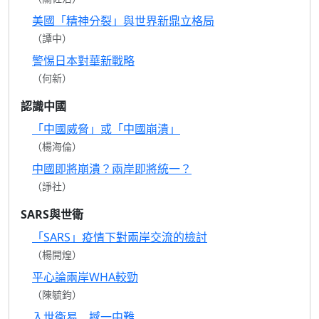
美國「精神分裂」與世界新鼎立格局
（譚中）
警惕日本對華新戰略
（何新）
認識中國
「中國威脅」或「中國崩潰」
（楊海倫）
中國即將崩潰？兩岸即將統一？
（諍社）
SARS與世衛
「SARS」疫情下對兩岸交流的檢討
（楊開煌）
平心論兩岸WHA較勁
（陳毓鈞）
入世衛易 撼一中難